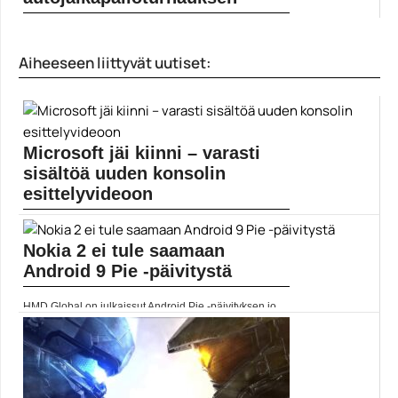
Rocket Leagueta kehittävän Psyonixin ja Nitro
Circuksen yhteistyössä...
Aiheeseen liittyvät uutiset:
Pelit
Microsoft jäi kiinni – varasti
sisältöä uuden konsolin
esittelyvideoon
Microsoft esitteli äskettäin videon, jolla julkistettiin Xbox
Series...
Nokia 2 ei tule saamaan
Microsoft
Android 9 Pie -päivitystä
HMD Global on julkaissut Android Pie -päivityksen jo...
Android 9 Pie