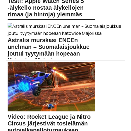
Testi: Apple Watch Series 5
Mobiilitestit
-älykello nostaa älykellojen
rimaa (ja hintoja) ylemmäs
Apple Watch on nyt nimensä mukaisesti siirtynyt
viidenteen...
Apple
Astralis murskasi ENCEn
unelman – Suomalaisjoukkue
joutui tyytymään hopeaan
Katowice Majorissa
Maailman paras ja kenties kaikkien aikojen
ylivoimaisin Counter-Strike-joukkue...
Counter-Strike: Global Offensive
Video: Rocket League ja Nitro
Circus järjestivät tosielämän
autojalkapalloturnauksen