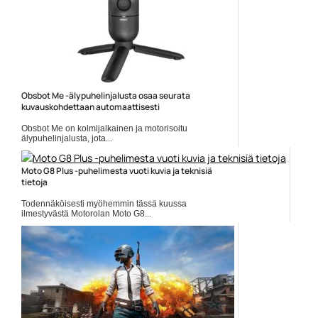
Obsbot Me -älypuhelinjalusta osaa seurata
kuvauskohdettaan automaattisesti
Obsbot Me on kolmijalkainen ja motorisoitu
älypuhelinjalusta, jota...
henkilökuvaus
Moto G8 Plus -puhelimesta vuoti kuvia ja teknisiä
tietoja
Todennäköisesti myöhemmin tässä kuussa
ilmestyvästä Motorolan Moto G8...
Mobiili