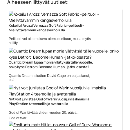
Aiheeseen liittyvät uutiset:
Kokeilu | Arozzi Vernazza Soft Fabric -pelituoli –
Miellyttävämmin kangasverhoilulla
Pelituoli voi olla mukava olemukseltaan, mutta myös
hillitty...
pelituolit
Quantic Dream lupaa monia yllätyksiä tälle vuodelle,
onko kyse Detroit: Become Human -jatko-osasta?
Quantic Dream -studion David Cage on paljastanut,
että...
Detroid: Become Human
Nyt voit juhlistaa God of Warin vuosijuhlia ilmaisilla
PlayStation 4 teemoilla ja avatareilla
God of War täyttää yhden vuoden 20. päivä...
God of War