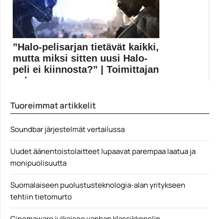
”Halo-pelisarjan tietävät kaikki,
mutta miksi sitten uusi Halo-
peli ei kiinnosta?” | Toimittajan
puh...
Halo on yksi pelimaailman suurimmista nimikkeistä,
Tuoreimmat artikkelit
mutta pöhinä...
Halo Infinite
Soundbar järjestelmät vertailussa
Uudet äänentoistolaitteet lupaavat parempaa laatua ja
monipuolisuutta
Suomalaiseen puolustusteknologia-alan yritykseen
tehtiin tietomurto
Cinemaware julkaisee vanhan klassikkopelin