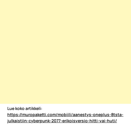
Lue koko artikkeli:
https://muropaketti.com/mobiili/aanestys-oneplus-8tsta-
julkaistiin-cyberpunk-2077-erikoisversio-hitti-vai-huti/