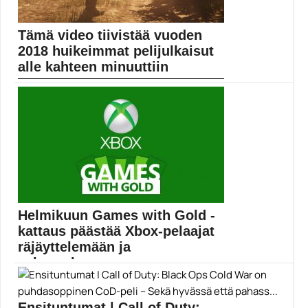
Tämä video tiivistää vuoden
2018 huikeimmat pelijulkaisut
alle kahteen minuuttiin
Malcolm Klockin pelivideo tiivistää kuluneen vuoden
pelimaailman huippuhetket...
Pelit
Helmikuun Games with Gold -
kattaus päästää Xbox-pelaajat
räjäyttelemään ja
salamurhaamaan
Microsoft on julkistanut helmikuisen Games with Gold -
kattauksen,...
Ensituntumat | Call of Duty: