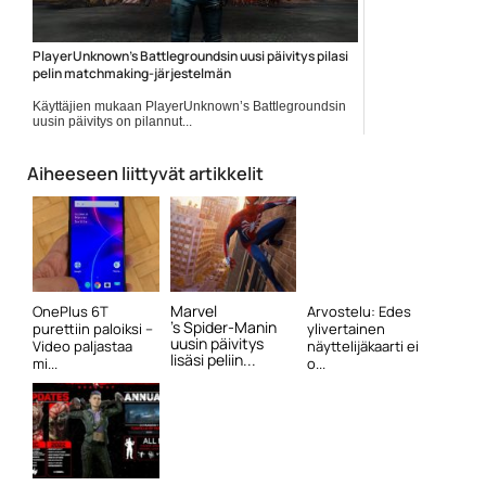
PlayerUnknown’s Battlegroundsin uusi päivitys pilasi
pelin matchmaking-järjestelmän
Käyttäjien mukaan PlayerUnknown’s Battlegroundsin
uusin päivitys on pilannut...
Pelit
Aiheeseen liittyvät artikkelit
Marvel
OnePlus 6T
Arvostelu: Edes
’s Spider-Manin
purettiin paloiksi –
ylivertainen
uusin päivitys
Video paljastaa
näyttelijäkaarti ei
lisäsi peliin...
mi...
o...