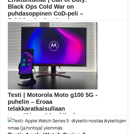
Games With Gold
Black Ops Cold War on
puhdasoppinen CoD-peli –
Sekä hyvässä että pahass...
PlayStation 4 -pelaajat pääsivät testaamaan Call of
Duty:...
Call of Duty
Testi | Motorola Moto g100 5G -
puhelin – Eroaa
telakkaratkaisullaan
tasaväkisessä keskiluokassa
Motorola toi Suomeen kevään puolella myytiin Moto
g100...