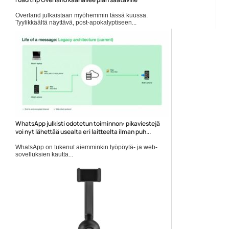
Overland julkaistaan myöhemmin tässä kuussa.
Tyylikkäältä näyttävä, post-apokalyptiseen...
Overland
WhatsApp julkisti odotetun toiminnon: pikaviestejä
voi nyt lähettää usealta eri laitteelta ilman puh...
WhatsApp on tukenut aiemminkin työpöytä- ja web-
sovelluksien kautta...
Mobiiliuutiset