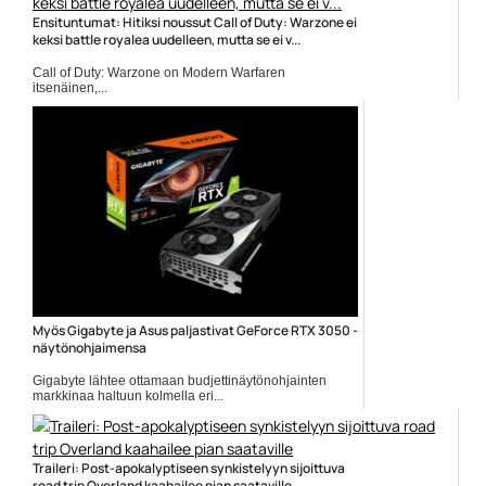
Ensituntumat: Hitiksi noussut Call of Duty: Warzone ei
keksi battle royalea uudelleen, mutta se ei v...
Call of Duty: Warzone on Modern Warfaren
itsenäinen,...
Call of Duty
Myös Gigabyte ja Asus paljastivat GeForce RTX 3050 -
näytönohjaimensa
Gigabyte lähtee ottamaan budjettinäytönohjainten
markkinaa haltuun kolmella eri...
Asus
Traileri: Post-apokalyptiseen synkistelyyn sijoittuva
road trip Overland kaahailee pian saataville