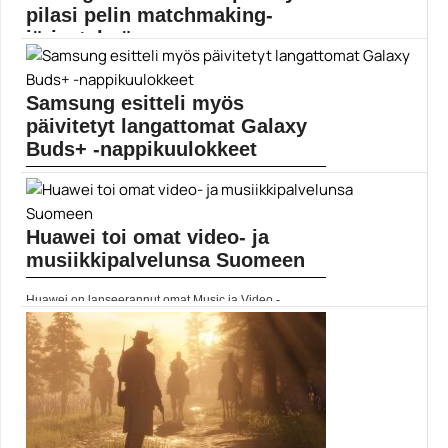
pilasi pelin matchmaking-
järjestelmän
Käyttäjien mukaan PlayerUnknown’s Battlegroundsin
uusin päivitys on pilannut...
Samsung esitteli myös
Pelit
päivitetyt langattomat Galaxy
Buds+ -nappikuulokkeet
Samsung esitteli eilen Galaxy Z Flip ja Galaxy...
Mobiili
Huawei toi omat video- ja
musiikkipalvelunsa Suomeen
Huawei on lanseerannut omat Music ja Video -
streamauspalvelunsa...
Huawei