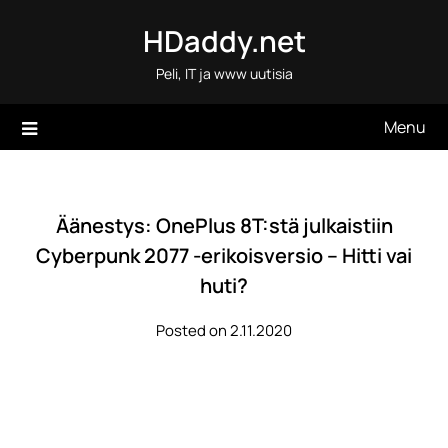
Skip
HDaddy.net
to
content
Peli, IT ja www uutisia
Menu
Äänestys: OnePlus 8T:stä julkaistiin
Cyberpunk 2077 -erikoisversio – Hitti vai
huti?
Posted on 2.11.2020