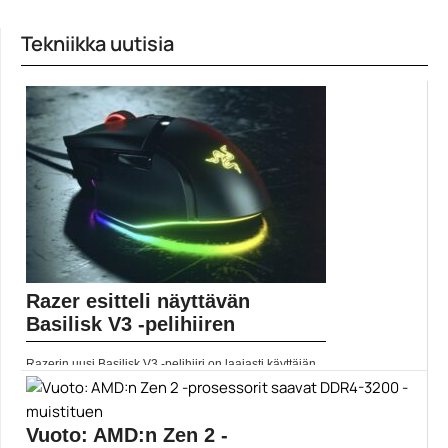
Tekniikka uutisia
Razer esitteli näyttävän
Basilisk V3 -pelihiiren
Razerin uusi Basilisk V3 -pelihiiri on laajasti käyttäjän...
Pelihiiret
Vuoto: AMD:n Zen 2 -