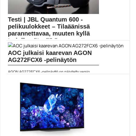
Testi | JBL Quantum 600 -
pelikuulokkeet – Tilaäänissä
parannettavaa, muuten kyllä
tarjolla pätevää ä...
AOC julkaisi kaarevan AGON
JBL Quantum 600 -kuulokkeet ovat keskihintaiset
pelikuulokkeet, joissa...
AG272FCX6 -pelinäytön
JBL
AGON AG272FCX6 -pelinäyttö on päivitetty versio
edeltäjästään. Uudessa...
AMD Freesync