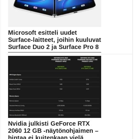
Microsoft esitteli uudet
Surface-laitteet, joihin kuuluvat
Surface Duo 2 ja Surface Pro 8
Microsoft on esitellyt nipun uusia Surface-laitteita.
Uusista malleista...
Microsoft
Nvidia julkisti GeForce RTX
2060 12 GB -näytönohjaimen –
hintaa ei kuitenkaan vielä