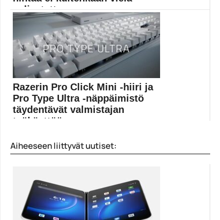
paljastettu
GeForce RTX 2060 12 GB -näytönohjaimen tiedot
julkaistiin...
Geforce RTX 2060 12GB
Razerin Pro Click Mini -hiiri ja
Pro Type Ultra -näppäimistö
täydentävät valmistajan
työkäyttöön suu...
Pelituotteistaan tutumpi Razer tarjoaa osaamistaan
Aiheeseen liittyvät uutiset:
myös kotikonttoreihin. Uutuusmalleissa...
Peliuutiset