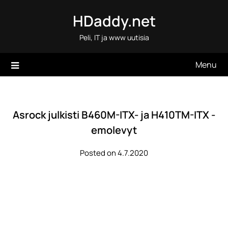
Skip
HDaddy.net
to
content
Peli, IT ja www uutisia
Menu
Asrock julkisti B460M-ITX- ja H410TM-ITX -
emolevyt
Posted on 4.7.2020