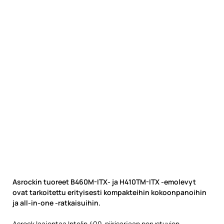
Asrockin tuoreet B460M-ITX- ja H410TM-ITX -emolevyt
ovat tarkoitettu erityisesti kompakteihin kokoonpanoihin
ja all-in-one -ratkaisuihin.
Asrock
laajentaa
Intelin 400-piirisarjaan perustuvien