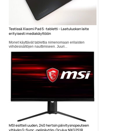
Testissä Xiaomi Pad 5 -tabletti – Laatuluokan laite
erityisesti mediakäyttöön
Monet käyttävät tablettia nimenomaan erilaisten
viihdesisältöjen nauttimiseen. Juuri...
android-tabletit
MSI esitteli uuden, 240 hertsin päivitysnopeuteen
yltävän G-Sync -pelinäytön: Oculux NXG251R