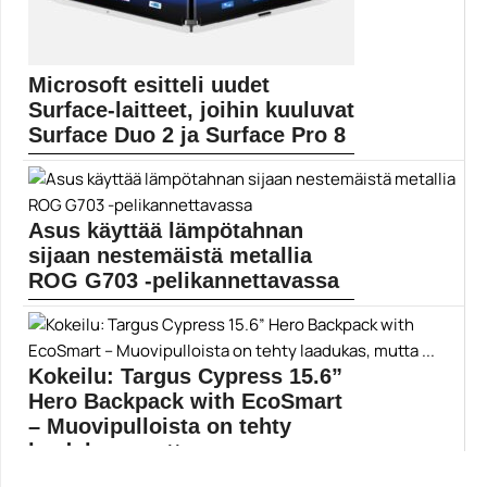
Microsoft esitteli uudet
Surface-laitteet, joihin kuuluvat
Surface Duo 2 ja Surface Pro 8
Microsoft on esitellyt nipun uusia Surface-laitteita.
Uusista malleista...
Microsoft
Asus käyttää lämpötahnan
sijaan nestemäistä metallia
ROG G703 -pelikannettavassa
Asus on päätynyt käyttämään ROG G703- ja ROG...
Asus
Kokeilu: Targus Cypress 15.6”
Hero Backpack with EcoSmart
– Muovipulloista on tehty
laadukas, mutta ...