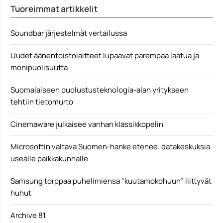
Tietokoneen kuljettamiseen tarvittavan laukun
Tuoreimmat artikkelit
valinnassa ei välttämättä mieti...
kannettavareppu
Soundbar järjestelmät vertailussa
Uudet äänentoistolaitteet lupaavat parempaa laatua ja
monipuolisuutta
Suomalaiseen puolustusteknologia-alan yritykseen
tehtiin tietomurto
Cinemaware julkaisee vanhan klassikkopelin
Microsoftin valtava Suomen-hanke etenee: datakeskuksia
usealle paikkakunnalle
Samsung torppaa puhelimiensa ”kuutamokohuun” liittyvät
huhut
Archive 81