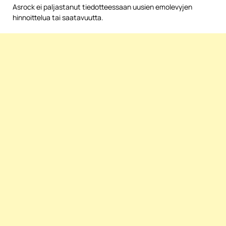
Asrock ei paljastanut tiedotteessaan uusien emolevyjen
hinnoittelua tai saatavuutta.