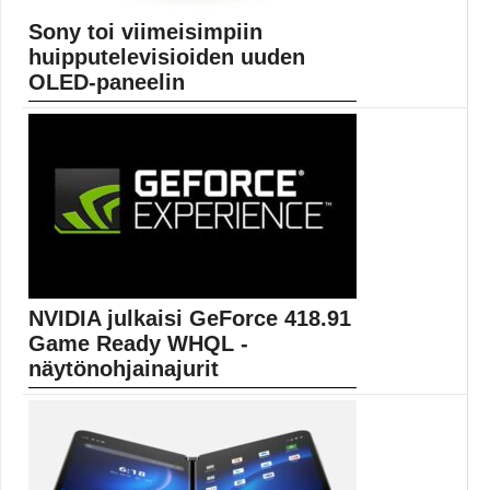
Sony toi viimeisimpiin
huipputelevisioiden uuden
OLED-paneelin
Sony julkisti tällä viikolla uuden Bravia XR OLED...
Elokuvauutiset
NVIDIA julkaisi GeForce 418.91
Game Ready WHQL -
näytönohjainajurit
Uusimmat ajurit lisäävät tuen DLSS-
reunanpehmennykselle Battlefield V -pelissä....
Anthem