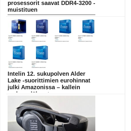
prosessorit saavat DDR4-3200 -
muistituen
AMD:n tulevat prosessorit näyttävät vuototiedon
perusteella saavan keskusmuisteille...
AMD
Intelin 12. sukupolven Alder
Lake -suorittimien eurohinnat
julki Amazonissa – kallein
maksaa lähes t...
Intelin tulevat Alder Lake -suorittimet ovat tulossa
markkinoille...
Alder Lake