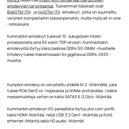
emolevyjen tarjontaansa
. Tuoreimmat lisäykset ovat
B460TM-ITX
– ja
H410TM-ITX
-emolevyt, jotka on suunnattu
varsinkin kompakteihin kokoonpanoihin, mutta myös all-in-one
-ratkaisuksi.
Kummatkin emolevyt tukevat 10. sukupolven Intelin
prosessoreita aina 65 watin TDP-arvoon. Kummastakin
emolevystä löytyy kaksi paikkaa DDR4 SO-DIMM -muisteille.
Emolevy tukee maksimissaan 64 gigatavua DDR4-2933 -
muistia.
Kumpikin emolevy on varustettu yhdellä M.2 -liitännällä, joka
tukee PCIe Gen3 x4 -nopeuksia ja NVMe-protokollaa. Lisäksi
massamuisteja varten on kaksi SATA3 6.0 Gb/s -liitäntää.
Kummankin emolevyn I/O-paneelista löytyy yksi com-portti,
kaksi HDMI-liitäntää, neljä USB 3.2 Gen1 -liitäntää ja RJ45
ethernet-liittäntä sekä HD audio -liitännät.