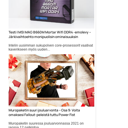
Testi | MSI MAG B660M Mortar Wifi DDR4 -emolevy –
Järkivaihtoehto monipuolisin ominaisuuksin
Intelin uusimman sukupolven core-prosessorit vaativat
kaverikseen myös uuden...
Emolevyt
Muropaketin suuri jouluarvonta – Osa 9: Voita
omaksesi Fallout-peleistä tuttu Power Fist
Muropaketin suuressa jouluarvonnassa 2021 on
jaossa 12 palkintoa...