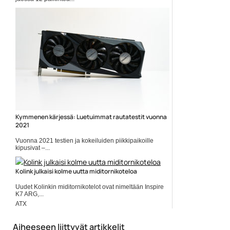
Elokuvauutiset
Kymmenen kärjessä: Luetuimmat rautatestit vuonna
2021
Vuonna 2021 testien ja kokeiluiden piikkipaikoille
kipusivat –...
Adata
Kolink julkaisi kolme uutta miditornikoteloa
Uudet Kolinkin miditornikotelot ovat nimeltään Inspire
K7 ARG,...
ATX
Aiheeseen liittyvät artikkelit