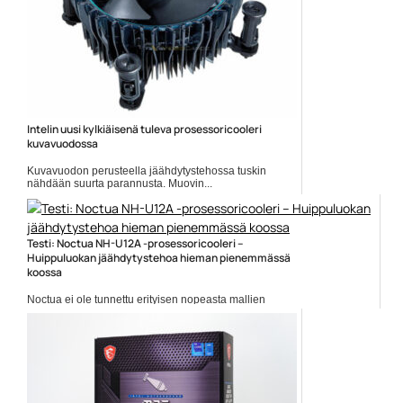
Intelin uusi kylkiäisenä tuleva prosessoricooleri
kuvavuodossa
Kuvavuodon perusteella jäähdytystehossa tuskin
nähdään suurta parannusta. Muovin...
Alder Lake-S
Testi: Noctua NH-U12A -prosessoricooleri –
Huippuluokan jäähdytystehoa hieman pienemmässä
koossa
Noctua ei ole tunnettu erityisen nopeasta mallien
päivitystahdista....
Jäähdytys