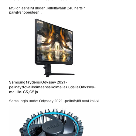
MSI on esitellyt uuden, kiitettävään 240 hertsin
päivitysnopeuteen...
MSI Oculux
Samsung täydensi Odyssey 2021 -
pelinäyttövalikoimaansa kolmella uudella Odyssey-
mallilla: G3, G5 ja ...
Samsungin uudet Odyssey 2021 -pelinäytöt ovat kaikki
tasaisia...
Odyssey