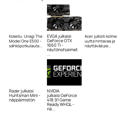
EVGA julkaisi
Kokeilu: Unagi The
Acer julkisti kolme
GeForce GTX
Model One E500 -
uutta hintavaa ja
1660 Ti -
sähköpotkulauta...
näyttävää pe...
näytönohjaimet
...
Razer julkaisi
NVIDIA
Huntsman Mini -
julkaisi GeForce
näppäimistön
418.91 Game
Ready WHQL -
nä...