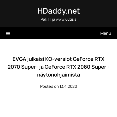
Skip
HDaddy.net
to
content
Peli, IT ja www uutisia
Menu
EVGA julkaisi KO-versiot GeForce RTX
2070 Super- ja GeForce RTX 2080 Super -
näytönohjaimista
Posted on 13.4.2020