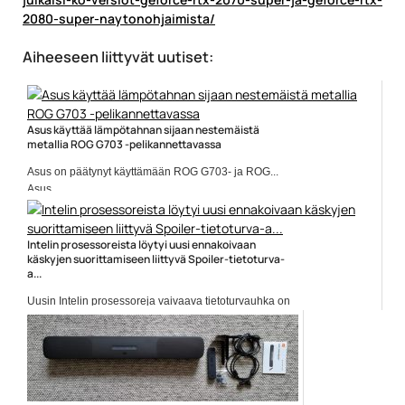
2080-super-naytonohjaimista/
Aiheeseen liittyvät uutiset:
Asus käyttää lämpötahnan sijaan nestemäistä
metallia ROG G703 -pelikannettavassa
Asus on päätynyt käyttämään ROG G703- ja ROG...
Asus
Intelin prosessoreista löytyi uusi ennakoivaan
käskyjen suorittamiseen liittyvä Spoiler-tietoturva-
a...
Uusin Intelin prosessoreja vaivaava tietoturvauhka on
nimeltään Spoiler....
Intel