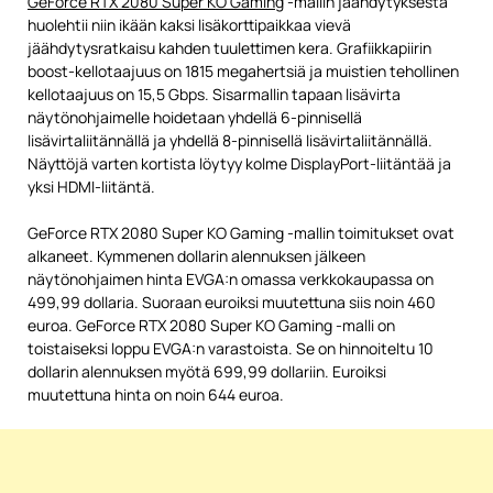
GeForce RTX 2080 Super KO Gaming
-mallin jäähdytyksestä
huolehtii niin ikään kaksi lisäkorttipaikkaa vievä
jäähdytysratkaisu kahden tuulettimen kera. Grafiikkapiirin
boost-kellotaajuus on 1815 megahertsiä ja muistien tehollinen
kellotaajuus on 15,5 Gbps. Sisarmallin tapaan lisävirta
näytönohjaimelle hoidetaan yhdellä 6-pinnisellä
lisävirtaliitännällä ja yhdellä 8-pinnisellä lisävirtaliitännällä.
Näyttöjä varten kortista löytyy kolme DisplayPort-liitäntää ja
yksi HDMI-liitäntä.
GeForce RTX 2080 Super KO Gaming -mallin toimitukset ovat
alkaneet. Kymmenen dollarin alennuksen jälkeen
näytönohjaimen hinta EVGA:n omassa verkkokaupassa on
499,99 dollaria. Suoraan euroiksi muutettuna siis noin 460
euroa. GeForce RTX 2080 Super KO Gaming -malli on
toistaiseksi loppu EVGA:n varastoista. Se on hinnoiteltu 10
dollarin alennuksen myötä 699,99 dollariin. Euroiksi
muutettuna hinta on noin 644 euroa.