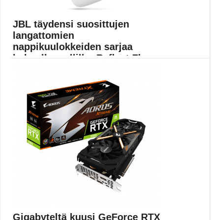
JBL täydensi suosittujen
langattomien
nappikuulokkeiden sarjaa
kolmella mallilla: Reflect Flow
PRO, ...
Uutuuskolmikosta JBL Reflect Flow PRO -kuulokkeet
sopivat erityisesti...
JBL
Gigabyteltä kuusi GeForce RTX