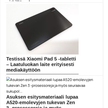
pitkillä valona...
Gladius GD8 TG ARGB Pure Black -kotelossa huomio...
ATX
Testissä Xiaomi Pad 5 -tabletti
– Laatuluokan laite erityisesti
mediakäyttöön
Monet käyttävät tablettia nimenomaan erilaisten
viihdesisältöjen nauttimiseen. Juuri...
android-tabletit
Asuksen esitysmateriaali lupaa
A520-emolevyjen tukevan Zen