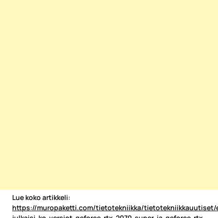
Lue koko artikkeli:
https://muropaketti.com/tietotekniikka/tietotekniikkauutiset
julkaisi-ko-versiot-geforce-rtx-2070-super-ja-geforce-rtx-