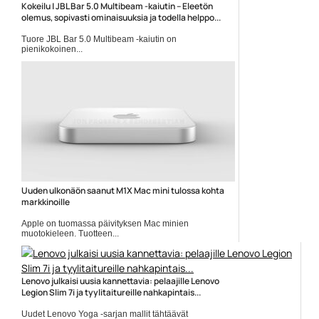
Kokeilu | JBL Bar 5.0 Multibeam -kaiutin – Eleetön
olemus, sopivasti ominaisuuksia ja todella helppo...
Tuore JBL Bar 5.0 Multibeam -kaiutin on
pienikokoinen...
Elokuvauutiset
Uuden ulkonäön saanut M1X Mac mini tulossa kohta
markkinoille
Apple on tuomassa päivityksen Mac minien
muotokieleen. Tuotteen...
Apple Mac Mini
Lenovo julkaisi uusia kannettavia: pelaajille Lenovo
Legion Slim 7i ja tyylitaitureille nahkapintais...
Uudet Lenovo Yoga -sarjan mallit tähtäävät