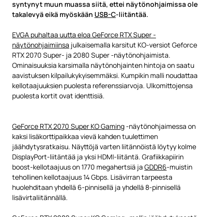
syntynyt muun muassa siitä, ettei näytönohjaimissa ole
takalevyä eikä myöskään
USB-C
-liitäntää.
EVGA puhaltaa uutta eloa GeForce RTX Super -
näytönohjaimiinsa
julkaisemalla karsitut KO-versiot Geforce
RTX 2070 Super- ja 2080 Super -näytönohjaimista.
Ominaisuuksia karsimalla näytönohjainten hintoja on saatu
aavistuksen kilpailukykyisemmäksi. Kumpikin malli noudattaa
kellotaajuuksien puolesta referenssiarvoja. Ulkomittojensa
puolesta kortit ovat identtisiä.
GeForce RTX 2070 Super KO Gaming
-näytönohjaimessa on
kaksi lisäkorttipaikkaa vievä kahden tuulettimen
jäähdytysratkaisu. Näyttöjä varten liitännöistä löytyy kolme
DisplayPort-liitäntää ja yksi HDMI-liitäntä. Grafiikkapiirin
boost-kellotaajuus on 1770 megahertsiä ja
GDDR6
-muistin
tehollinen kellotaajuus 14 Gbps. Lisävirran tarpeesta
huolehditaan yhdellä 6-pinnisellä ja yhdellä 8-pinnisellä
lisävirtaliitännällä.