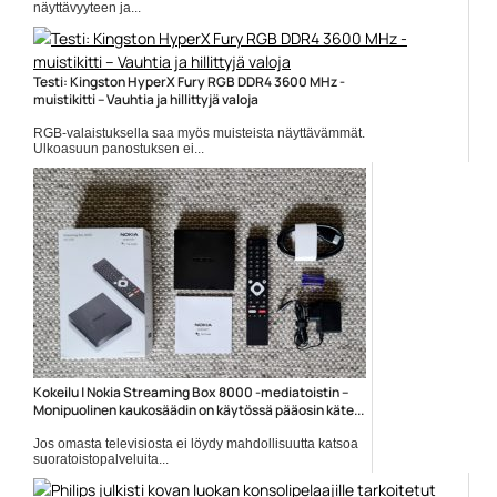
näyttävyyteen ja...
Legion
Testi: Kingston HyperX Fury RGB DDR4 3600 MHz -
muistikitti – Vauhtia ja hillittyjä valoja
RGB-valaistuksella saa myös muisteista näyttävämmät.
Ulkoasuun panostuksen ei...
DDR4-3600
Kokeilu | Nokia Streaming Box 8000 -mediatoistin –
Monipuolinen kaukosäädin on käytössä pääosin käte...
Jos omasta televisiosta ei löydy mahdollisuutta katsoa
suoratoistopalveluita...
Elokuvauutiset