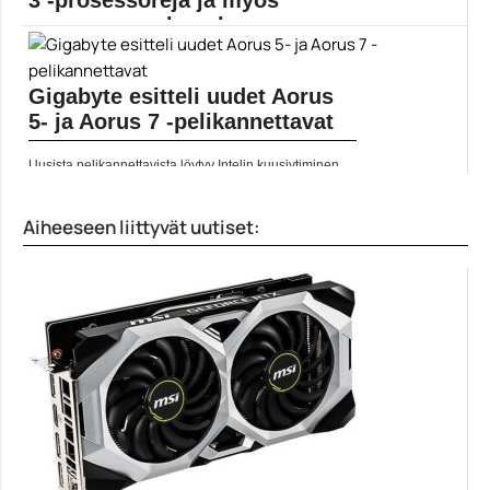
3 -prosessoreja ja myös
seuraavaa sukupol...
Nyt julkistetut AMD A520 -emolevyt ovat yhteensopivia
myös...
Gigabyte esitteli uudet Aorus
A520
5- ja Aorus 7 -pelikannettavat
Uusista pelikannettavista löytyy Intelin kuusiytiminen
Core i7-10750H -prosessori,...
Aorus
Aiheeseen liittyvät uutiset: