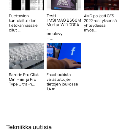
Testi
Puettavien
AMD paljasti CES
| MSI MAG B660M
kuntolaitteiden
2022 -esityksensä
Mortar Wifi DDR4
tietokannassa ei
yhteydessä
-
ollut ...
myös...
emolevy
– ...
Razerin Pro Click
Facebookista
Mini -hiiri ja Pro
varastettujen
Type Ultra -n...
tietojen joukossa
1,4 m...
Tekniikka uutisia