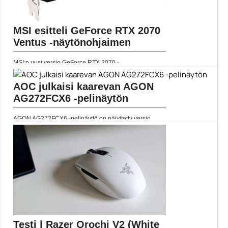
MSI esitteli GeForce RTX 2070
Ventus -näytönohjaimen
MSI:n uusi versio GeForce RTX 2070 -
näytönohjaimesta ottaa...
GeForce rtx 2070
AOC julkaisi kaarevan AGON
AG272FCX6 -pelinäytön
AGON AG272FCX6 -pelinäyttö on päivitetty versio
edeltäjästään. Uudessa...
AMD Freesync
Testi | Razer Orochi V2 (White