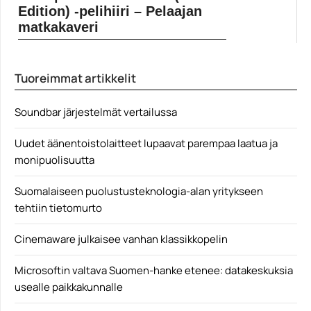
Edition) -pelihiiri – Pelaajan
matkakaveri
Pelihiiret mielletään varsin vahvasti pöytäkoneiden
kavereiksi. Liikkuvaan käyttöön...
Tuoreimmat artikkelit
langattomat pelihiiret
Soundbar järjestelmät vertailussa
Uudet äänentoistolaitteet lupaavat parempaa laatua ja
monipuolisuutta
Suomalaiseen puolustusteknologia-alan yritykseen
tehtiin tietomurto
Cinemaware julkaisee vanhan klassikkopelin
Microsoftin valtava Suomen-hanke etenee: datakeskuksia
usealle paikkakunnalle