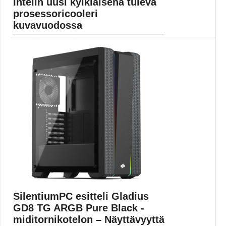
Intelin uusi kylkiäisenä tuleva
prosessoricooleri
kuvavuodossa
Kuvavuodon perusteella jäähdytystehossa tuskin
nähdään suurta parannusta. Muovin...
Alder Lake-S
SilentiumPC esitteli Gladius
GD8 TG ARGB Pure Black -
miditornikotelon – Näyttävyyttä