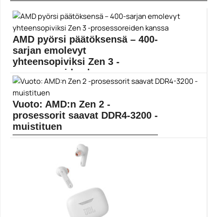
AMD pyörsi päätöksensä – 400-
sarjan emolevyt
yhteensopiviksi Zen 3 -
prosessoreiden kanssa
Toissaviikkoisessa blogikirjoituksessa AMD ilmoitti, että
tulevat Zen 3...
Vuoto: AMD:n Zen 2 -
AMD
prosessorit saavat DDR4-3200 -
muistituen
AMD:n tulevat prosessorit näyttävät vuototiedon
perusteella saavan keskusmuisteille...
AMD