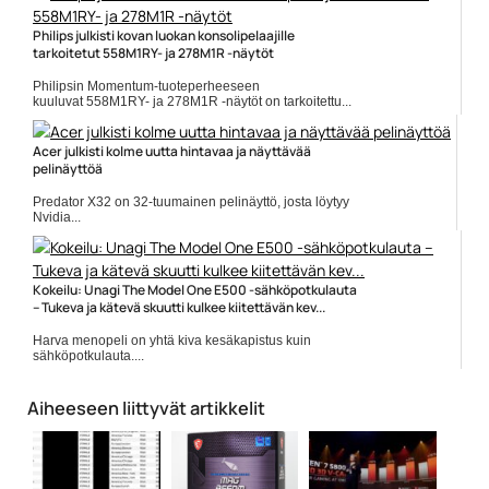
Philips julkisti kovan luokan konsolipelaajille
tarkoitetut 558M1RY- ja 278M1R -näytöt
Philipsin Momentum-tuoteperheeseen
kuuluvat 558M1RY- ja 278M1R -näytöt on tarkoitettu...
pelinäytöt
Acer julkisti kolme uutta hintavaa ja näyttävää
pelinäyttöä
Predator X32 on 32-tuumainen pelinäyttö, josta löytyy
Nvidia...
Acer
Kokeilu: Unagi The Model One E500 -sähköpotkulauta
– Tukeva ja kätevä skuutti kulkee kiitettävän kev...
Harva menopeli on yhtä kiva kesäkapistus kuin
sähköpotkulauta....
Mobiili
Aiheeseen liittyvät artikkelit