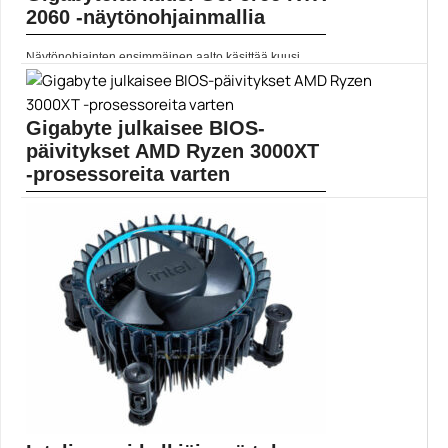
2060 -näytönohjainmallia
Näytönohjainten ensimmäinen aalto käsittää kuusi
mallia, jotka jakautuvat...
Aorus
Gigabyte julkaisee BIOS-
päivitykset AMD Ryzen 3000XT
-prosessoreita varten
AMD:n AGESA ComboV2 1.0.0.2 -päivityksen sisältävä
BIOS-päivitys on...
AGESA