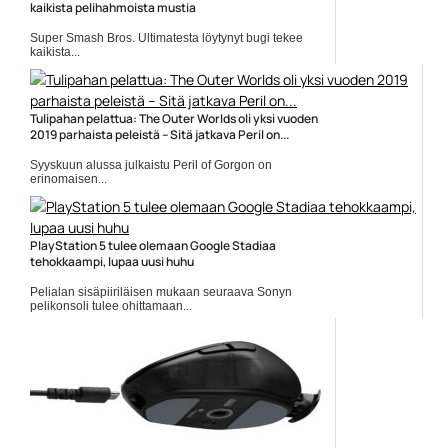
kaikista pelihahmoista mustia
Super Smash Bros. Ultimatesta löytynyt bugi tekee
kaikista...
Pelit
Tulipahan pelattua: The Outer Worlds oli yksi vuoden
2019 parhaista peleistä – Sitä jatkava Peril on...
Syyskuun alussa julkaistu Peril of Gorgon on
erinomaisen...
Obsidian Entertainment
PlayStation 5 tulee olemaan Google Stadiaa
tehokkaampi, lupaa uusi huhu
Pelialan sisäpiiriläisen mukaan seuraava Sonyn
pelikonsoli tulee ohittamaan...
pelihuhut