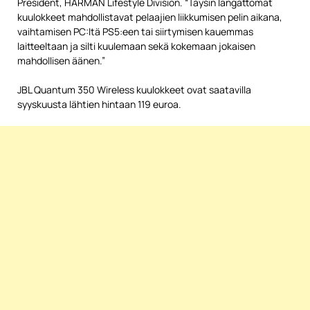
President, HARMAN Lifestyle Division. “Täysin langattomat
kuulokkeet mahdollistavat pelaajien liikkumisen pelin aikana,
vaihtamisen PC:ltä PS5:een tai siirtymisen kauemmas
laitteeltaan ja silti kuulemaan sekä kokemaan jokaisen
mahdollisen äänen.”
JBL Quantum 350 Wireless kuulokkeet ovat saatavilla
syyskuusta lähtien hintaan 119 euroa.