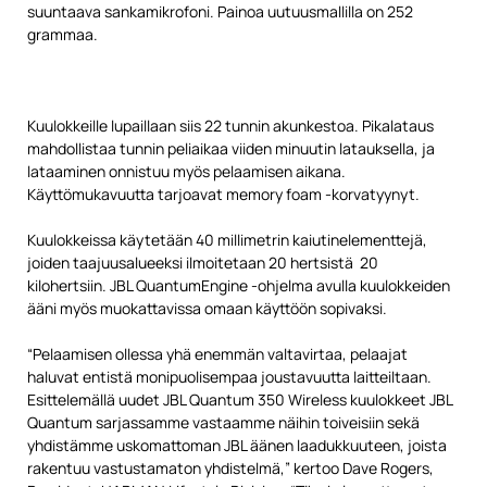
suuntaava sankamikrofoni. Painoa uutuusmallilla on 252
grammaa.
Kuulokkeille lupaillaan siis 22 tunnin akunkestoa. Pikalataus
mahdollistaa tunnin peliaikaa viiden minuutin latauksella, ja
lataaminen onnistuu myös pelaamisen aikana.
Käyttömukavuutta tarjoavat memory foam -korvatyynyt.
Kuulokkeissa käytetään 40 millimetrin kaiutinelementtejä,
joiden taajuusalueeksi ilmoitetaan 20 hertsistä 20
kilohertsiin. JBL QuantumEngine -ohjelma avulla kuulokkeiden
ääni myös muokattavissa omaan käyttöön sopivaksi.
“Pelaamisen ollessa yhä enemmän valtavirtaa, pelaajat
haluvat entistä monipuolisempaa joustavuutta laitteiltaan.
Esittelemällä uudet JBL Quantum 350 Wireless kuulokkeet JBL
Quantum sarjassamme vastaamme näihin toiveisiin sekä
yhdistämme uskomattoman JBL äänen laadukkuuteen, joista
rakentuu vastustamaton yhdistelmä,” kertoo Dave Rogers,