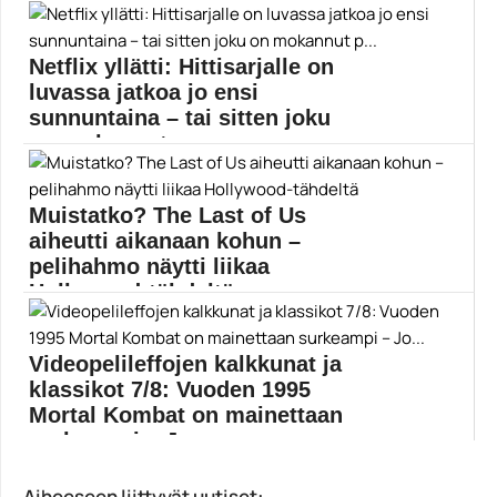
The Pokémon Company on julkistanut virallisen
fanituotteen, joka...
Netflix yllätti: Hittisarjalle on
Elokuvauutiset
luvassa jatkoa jo ensi
sunnuntaina – tai sitten joku
on mokannut p...
Konamin suosittuun Castlevania-videopelisarjaan
pohjautuvalle Netflix-sarjalle on odotettu kolmatta...
Muistatko? The Last of Us
Castlevania
aiheutti aikanaan kohun –
pelihahmo näytti liikaa
Hollywood-tähdeltä
Myös alkuperäinen The Last of Us aiheutti aikanaan...
Ellen Page
Videopelileffojen kalkkunat ja
klassikot 7/8: Vuoden 1995
Mortal Kombat on mainettaan
surkeampi – Jo...
Muropaketin sarjassa arvostellaan kahdeksan suurinta
Aiheeseen liittyvät uutiset: