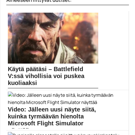
ja tunnetuinta video-...
Elokuva-arvostelut
Käytä päätäsi – Battlefield
V:ssä vihollisia voi puskea
kuoliaaksi
Battlefield V tarjoaa paljon strategisia ja taktisia
mahdollisuuksia,...
Battlefield V
Video: Jälleen uusi näyte siitä,
kuinka tyrmäävän hienolta
Microsoft Flight Simulator
näyttää