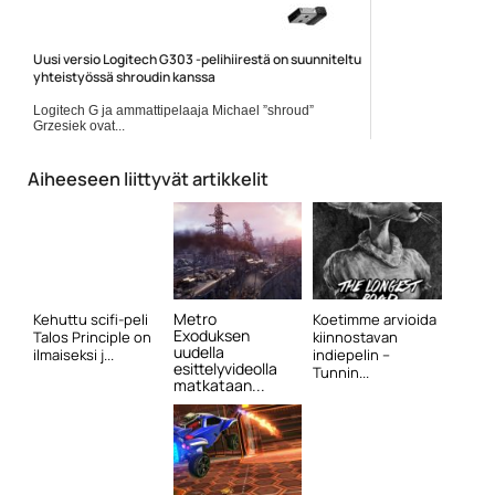
Uusi versio Logitech G303 -pelihiirestä on suunniteltu
yhteistyössä shroudin kanssa
Logitech G ja ammattipelaaja Michael ”shroud”
Grzesiek ovat...
langattomat pelihiiret
Aiheeseen liittyvät artikkelit
Metro
Kehuttu scifi-peli
Koetimme arvioida
Exoduksen
Talos Principle on
kiinnostavan
uudella
ilmaiseksi j...
indiepelin –
esittelyvideolla
Tunnin...
matkataan...