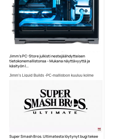
Jimm’s PC-Store julkisti nestejäähdytteisen
tietokonemallistonsa – Mukana näyttävyyttä ja
käsityön l...
Jimm’s Liquid Builds -PC-mallistoon kuuluu kolme
mallia: Mini...
AMD
Super Smash Bros. Ultimatesta löytynyt bugi tekee