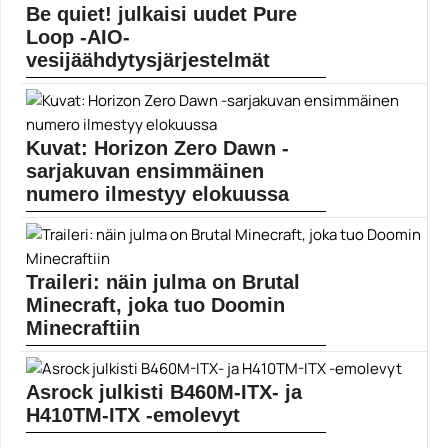
Be quiet! julkaisi uudet Pure
Loop -AIO-
vesijäähdytysjärjestelmät
Pure Loop -AIO-vesijäähdytysjärjestelmissä
keskitytään suorituskykyyn ja hiljaisuuteen.
Jäähdytysjärjestelmät...
Kuvat: Horizon Zero Dawn -
AIO-vesijäähdytysjärjestelmä
sarjakuvan ensimmäinen
numero ilmestyy elokuussa
Horizon Zero Dawn kääntyy sarjakuvaksi. Guerrilla
Games -studion...
Horizon Zero Dawn
Traileri: näin julma on Brutal
Minecraft, joka tuo Doomin
Minecraftiin
Brutal Minecraft muuttaa Minecraftin todella häijyksi.
Brutal Minecraft...
Asrock julkisti B460M-ITX- ja
Doom
H410TM-ITX -emolevyt