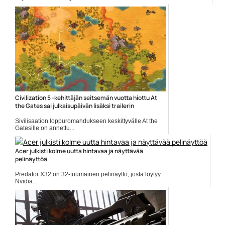
DICE
Civilization 5 -kehittäjän seitsemän vuotta hiottu At
the Gates sai julkaisupäivän lisäksi trailerin
Sivilisaation loppuromahdukseen keskittyvälle At the
Gatesille on annettu...
At the Gates
Acer julkisti kolme uutta hintavaa ja näyttävää
pelinäyttöä
Predator X32 on 32-tuumainen pelinäyttö, josta löytyy
Nvidia...
Acer