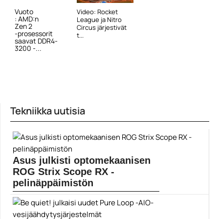
Vuoto
Video: Rocket
: AMD:n
League ja Nitro
Zen 2
Circus järjestivät
-prosessorit
t...
saavat DDR4-
3200 -...
Tekniikka uutisia
Asus julkisti optomekaanisen
ROG Strix Scope RX -
pelinäppäimistön
ROG Strix Scope RX -pelinäppäimistöstä löytyy
Asuksen omaa...
Asus