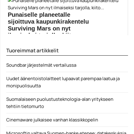
Uusi Microsoft Flight Simulator tullee saataville tänä
vuonna....
Punaiselle planeetalle
Lentosimulaattorit
sijoittuva kaupunkirakentelu
Surviving Mars on nyt
ilmaiseksi tarjolla, kiito...
Epic Games Store jakaa parhaillaan ilmaiseksi
Tuoreimmat artikkelit
Surviving Mars...
epic games store
Soundbar järjestelmät vertailussa
Uudet äänentoistolaitteet lupaavat parempaa laatua ja
monipuolisuutta
Suomalaiseen puolustusteknologia-alan yritykseen
tehtiin tietomurto
Cinemaware julkaisee vanhan klassikkopelin
Microsoftin valtava Suomen-hanke etenee: datakeskuksia