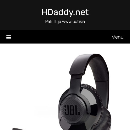
Skip
HDaddy.net
to
content
Peli, IT ja www uutisia
Menu