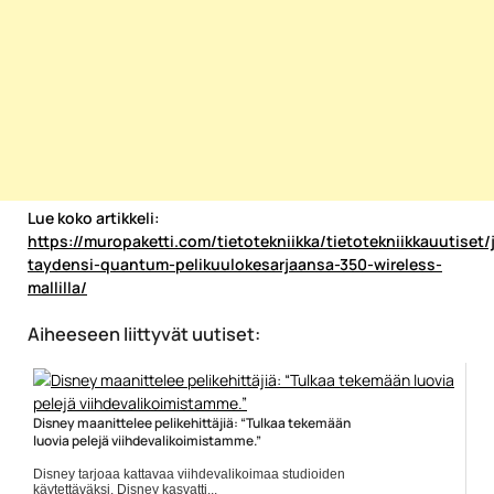
Lue koko artikkeli:
https://muropaketti.com/tietotekniikka/tietotekniikkauutiset/j
taydensi-quantum-pelikuulokesarjaansa-350-wireless-
mallilla/
Aiheeseen liittyvät uutiset:
Disney maanittelee pelikehittäjiä: “Tulkaa tekemään
luovia pelejä viihdevalikoimistamme.”
Disney tarjoaa kattavaa viihdevalikoimaa studioiden
käytettäväksi. Disney kasvatti...