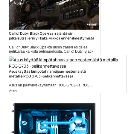
Call of Duty: Black Ops 4 sai räjähtävän
julkaisutrailerin yli kaksi viikkoa ennen ilmestymistä
Call of Duty: Black Ops 4:n uusin traileri esittelee
pelikuvaa kaikista pelimuodoista. Call of Duty: Black
Ops 4:n julkaisuun on vielä yli kaksi viikkoa aikaa,
mutta pelin virallinen ”julkaisutraileri” on jo nyt … Lue
koko artikkeli...
Call of Duty
Asus käyttää lämpötahnan sijaan nestemäistä
metallia ROG G703 -pelikannettavassa
Asus on päätynyt käyttämään ROG G703- ja ROG...
Asus