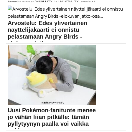
Asrockin tuoreet B460M-ITX- ja H410TM-ITX -emolevyt
ovat tarkoitettu...
Asrock
Arvostelu: Edes ylivertainen
näyttelijäkaarti ei onnistu
pelastamaan Angry Birds -
elokuvan jatko-osa...
Rovion vihaiset linnut saapuvat toistumiseen
valkokankaalle, vaikka pahimmasta...
Angry Birds -elokuva
Uusi Pokémon-fanituote menee
jo vähän liian pitkälle: tämän
pyllytyynyn päällä voi vaikka
nukkua