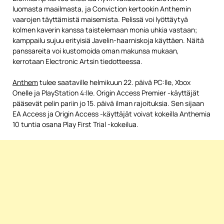
luomasta maailmasta, ja Conviction kertookin Anthemin
vaarojen täyttämistä maisemista. Pelissä voi lyöttäytyä
kolmen kaverin kanssa taistelemaan monia uhkia vastaan;
kamppailu sujuu erityisiä Javelin-haarniskoja käyttäen. Näitä
panssareita voi kustomoida oman makunsa mukaan,
kerrotaan Electronic Artsin tiedotteessa.
Anthem
tulee saataville helmikuun 22. päivä PC:lle, Xbox
Onelle ja PlayStation 4:lle. Origin Access Premier -käyttäjät
pääsevät pelin pariin jo 15. päivä ilman rajoituksia. Sen sijaan
EA Access ja Origin Access -käyttäjät voivat kokeilla Anthemia
10 tuntia osana Play First Trial -kokeilua.