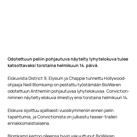
Odotettuun peliin pohjautuva näytelty lyhytelokuva tulee
katsottavaksi torstaina helmikuun 14. päivä.
Elokuvista District 9, Elysium ja Chappie tunnettu Hollywood-
ohjaaja Neill Blomkamp on pestattu työstämään BioWaren
odotettuun Anthemiin pohjautuvaa lyhytelokuvaa. Conviction-
niminen näytelty elokuva ilmestyy ensi torstaina helmikuun 14.
Elokuva sijoittuu ajallisesti vuosikymmeniin ennen pelin
tapahtumia, ja Convictionista on julkaistu teaser-traileri
ennakkomaistiaisena.
Blomkamp kertoo olleensa hyvin vakuuttunut BioWaren