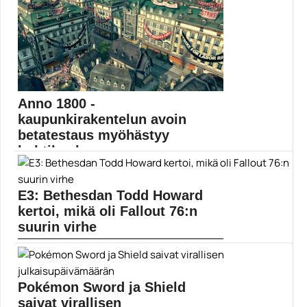
Anno 1800 -
kaupunkirakentelun avoin
betatestaus myöhästyy
huhtikuuhun
Blue Byten kaupunkirakentelupeli Anno 1800:n avoin
beta antaa...
E3: Bethesdan Todd Howard
anno 1800
kertoi, mikä oli Fallout 76:n
suurin virhe
Bethesdalla on varmasti pohdittu kunnolla sitä, minkä
takia...
Bethesda
Pokémon Sword ja Shield
saivat virallisen