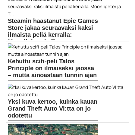
Pelituotteistaan tutumpi Razer tarjoaa osaamistaan
myös kotikonttoreihin. Uutuusmalleissa...
Peliuutiset
Steamin haastanut Epic Games
Store jakaa seuraavaksi kaksi
ilmaista peliä kerralla:
Moonlighter ja T...
Epic Games Store on aiemmin antanut ilmaiseksi
yksittäisiä...
Kehuttu scifi-peli Talos
Epic Games
Principle on ilmaiseksi jaossa
– mutta ainoastaan tunnin ajan
Epic Games Store tarjoaa parhaillaan ilmaiseksi Talos
Principle...
epic games store
Yksi kuva kertoo, kuinka kauan
Grand Theft Auto VI:tta on jo
odotettu
Grand Theft Auto VI on ollut jo vuosia...
Grand Theft Auto 5