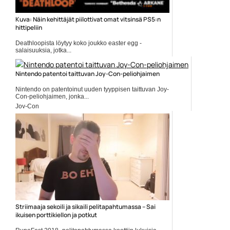
Kuva: Näin kehittäjät piilottivat omat vitsinsä PS5:n
hittipeliin
Deathloopista löytyy koko joukko easter egg -
salaisuuksia, jotka...
Deathloop
Nintendo patentoi taittuvan Joy-Con-peliohjaimen
Nintendo on patentoinut uuden tyyppisen taittuvan Joy-
Con-peliohjaimen, jonka...
Joy-Con
Striimaaja sekoili ja sikaili pelitapahtumassa – Sai
ikuisen porttikiellon ja potkut