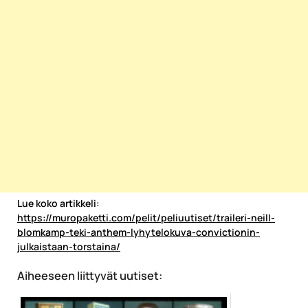
Lue koko artikkeli:
https://muropaketti.com/pelit/peliuutiset/traileri-neill-
blomkamp-teki-anthem-lyhytelokuva-convictionin-
julkaistaan-torstaina/
Aiheeseen liittyvät uutiset: