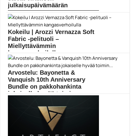
julkaisupäivämäärän
Nintendo Switchin ensimmäiset täysimittaiset ja
kokonaan uudet Pokémon-roolipelit...
Nintendo
Kokeilu | Arozzi Vernazza Soft
Fabric -pelituoli –
Miellyttävämmin
kangasverhoilulla
Pelituoli voi olla mukava olemukseltaan, mutta myös
hillitty...
Arvostelu: Bayonetta &
pelituolit
Vanquish 10th Anniversary
Bundle on pakkohankinta
jokaiselle hyvää toimin...
Kulttikaksikon remasteroiva juhlakokoelma ei pilaa
ajan kultaamia muistoja....
Bayonetta