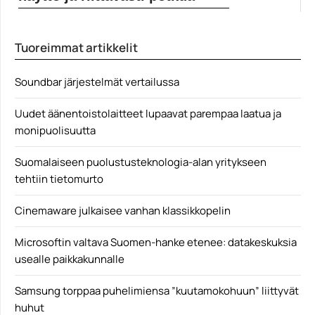
Tehokas, hyvä näyttö ja kohtuullinen koko. Tällaista
yhdistelmää...
Tuoreimmat artikkelit
4K
Soundbar järjestelmät vertailussa
Uudet äänentoistolaitteet lupaavat parempaa laatua ja
monipuolisuutta
Suomalaiseen puolustusteknologia-alan yritykseen
tehtiin tietomurto
Cinemaware julkaisee vanhan klassikkopelin
Microsoftin valtava Suomen-hanke etenee: datakeskuksia
usealle paikkakunnalle
Samsung torppaa puhelimiensa ”kuutamokohuun” liittyvät
huhut