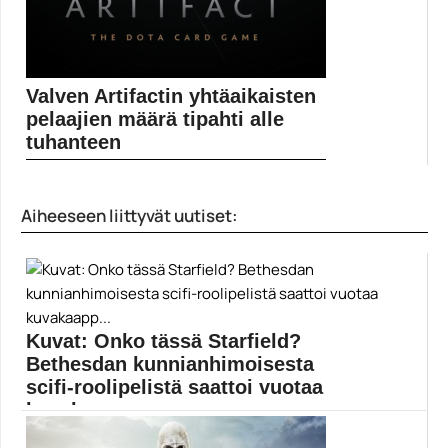
Valven Artifactin yhtäaikaisten
pelaajien määrä tipahti alle
tuhanteen
Valven Artifactin julkaisun jälkeiset kuukaudet ovat
olleet äärimmäisen...
Aiheeseen liittyvät uutiset:
Artifact
Kuvat: Onko tässä Starfield?
Bethesdan kunnianhimoisesta
scifi-roolipelistä saattoi vuotaa
kuvakaapp...