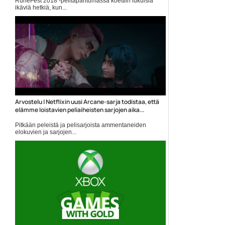
RuneFest 2018 -pelitapahtumassa koettiin lukuisia
ikäviä hetkiä, kun...
Jagex
Arvostelu | Netflixin uusi Arcane-sarja todistaa, että
elämme loistavien peliaiheisten sarjojen aika...
Pitkään peleistä ja pelisarjoista ammentaneiden
elokuvien ja sarjojen...
arcane