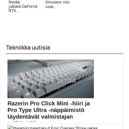
Nvidia
Simulator olisi
julkaisi GeForce
viide...
RTX...
Tekniikka uutisia
Razerin Pro Click Mini -hiiri ja
Pro Type Ultra -näppäimistö
täydentävät valmistajan
työkäyttöön suu...