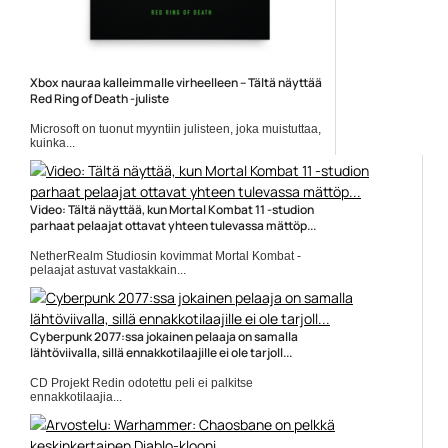
Xbox nauraa kalleimmalle virheelleen – Tältä näyttää
Red Ring of Death -juliste
Microsoft on tuonut myyntiin julisteen, joka muistuttaa,
kuinka...
Microsoft
Video: Tältä näyttää, kun Mortal Kombat 11 -studion
parhaat pelaajat ottavat yhteen tulevassa mättöp...
NetherRealm Studiosin kovimmat Mortal Kombat -
pelaajat astuvat vastakkain...
Kamppailupelit
Cyberpunk 2077:ssa jokainen pelaaja on samalla
lähtöviivalla, sillä ennakkotilaajille ei ole tarjoll...
CD Projekt Redin odotettu peli ei palkitse
ennakkotilaajia...
CD Projekt Red