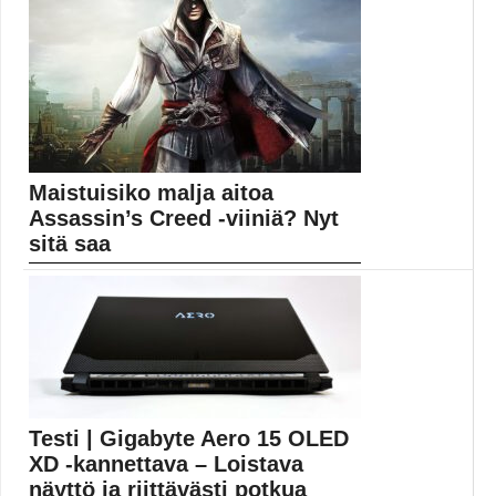
Uudet kuvat saattavat olla peräisin avaruuspeli
Starfieldistä. Bethesda...
pelihuhut
Maistuisiko malja aitoa
Assassin’s Creed -viiniä? Nyt
sitä saa
Ubisoft on tuomassa markkinoille valikoiman
Assassin’s Creed -brändättyjä...
Pelit
Testi | Gigabyte Aero 15 OLED
XD -kannettava – Loistava
näyttö ja riittävästi potkua