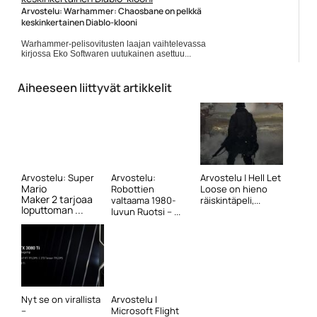
Arvostelu: Warhammer: Chaosbane on pelkkä
keskinkertainen Diablo-klooni
Warhammer-pelisovitusten laajan vaihtelevassa
kirjossa Eko Softwaren uutukainen asettuu...
Peliarvostelut
Aiheeseen liittyvät artikkelit
Arvostelu: Super
Arvostelu:
Arvostelu | Hell Let
Mario
Robottien
Loose on hieno
Maker 2 tarjoaa
valtaama 1980-
räiskintäpeli,...
loputtoman ...
luvun Ruotsi – ...
Nyt se on virallista
Arvostelu |
–
Microsoft Flight