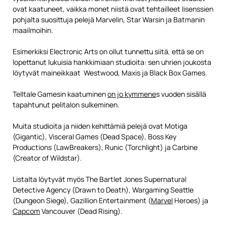
ovat kaatuneet, vaikka monet niistä ovat tehtailleet lisenssien
pohjalta suosittuja pelejä Marvelin, Star Warsin ja Batmanin
maailmoihin.
Esimerkiksi Electronic Arts on ollut tunnettu siitä, että se on
lopettanut lukuisia hankkimiaan studioita: sen uhrien joukosta
löytyvät maineikkaat Westwood, Maxis ja Black Box Games.
Telltale Gamesin kaatuminen
on jo kymmene
s vuoden sisällä
tapahtunut pelitalon sulkeminen.
Muita studioita ja niiden kehittämiä pelejä ovat Motiga
(Gigantic), Visceral Games (Dead Space), Boss Key
Productions (LawBreakers), Runic (Torchlight) ja Carbine
(Creator of Wildstar).
Listalta löytyvät myös The Bartlet Jones Supernatural
Detective Agency (Drawn to Death), Wargaming Seattle
(Dungeon Siege), Gazillion Entertainment (
Marvel
Heroes) ja
Capcom
Vancouver (Dead Rising).