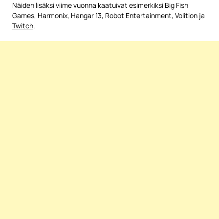
Näiden lisäksi viime vuonna kaatuivat esimerkiksi Big Fish
Games, Harmonix, Hangar 13, Robot Entertainment, Volition ja
Twitch
.