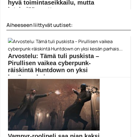
hyvä toimintaseikkailu, mutta
jotain jää puuttumaan
Indiepeli Raji: An Ancient Epic vie keskelle intialaisten...
Aiheeseen liittyvät uutiset:
indiepelit
Arvostelu: Tämä tuli puskista –
Pirullisen vaikea cyberpunk-
räiskintä Huntdown on yksi
kesän parhais...
Loistavasti toteutetun Huntdownin cyberpunkia
huokuvassa maailmassa kaduilla marssivat...
Huntdown
Vampyr-roolipeli saa pian kaksi