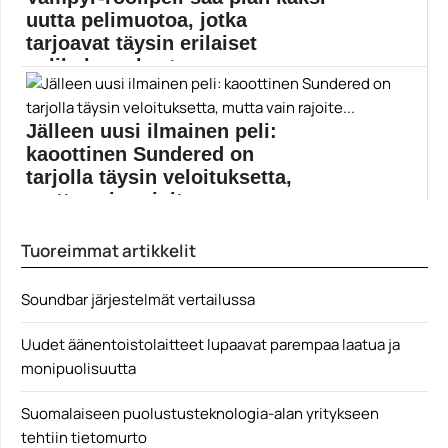
uutta pelimuotoa, jotka
tarjoavat täysin erilaiset
pelikokemukset
Kesällä ilmestynyt Vampyr saa tällä viikolla päivityksen,
joka tuo Dontnod Entertainment vampyyriseikkailuun
Jälleen uusi ilmainen peli:
kaksi uudenlaista pelitapaa. Vampyr-roolipelille
lupailtiin jo kesällä uusia moodeja, ja nyt ne ovat
kaoottinen Sundered on
viimein valmii… Lue koko artikkeli...
tarjolla täysin veloituksetta,
DONTNOD Entertainment
mutta vain rajoite...
Epic Games Store jakaa Sundered-metroidvaniaa
Tuoreimmat artikkelit
ilmaiseksi. Epic Games...
epic games store
Soundbar järjestelmät vertailussa
Uudet äänentoistolaitteet lupaavat parempaa laatua ja
monipuolisuutta
Suomalaiseen puolustusteknologia-alan yritykseen
tehtiin tietomurto