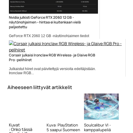
Nvidia julkisti GeForce RTX 2060 12 GB -
näytönohjaimen – hintaa ei kuitenkaan vielä
paljastettu
GeForce RTX 2060 12 GB -näytönohjaimen tiedot
julkaistiin...
Geforce RTX 2060 12GB
Corsair julkaisi Ironclaw RGB Wireless- ja Glaive RGB
Pro -pelihiiret
Julkaistut hiiret ovat päivitettyjä versioita edeltäjistään.
Ironclaw RGB...
Corsair
Aiheeseen liittyvät artikkelit
Kuvat
Kuva: PlayStation
Soulcalibur VI -
: Onko tässä
5 saapui Suomeen
kamppailupeliä