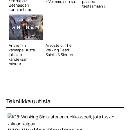
Starfield?
– Veimme sen sa...
pääsee
Bethesdan
testaamaan i...
kunnianhimo...
Anthemin
Arvostelu: The
vapaapeluusta
Walking Dead:
julkaisiin
Saints & Sinners ...
kahdeksan
minuut...
Tekniikka uutisia