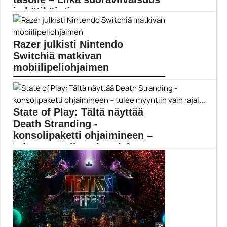
ja hätiköinti ...
Capcom jatkaa uusioversioiden parissa Resident Evil -
sarjan seuraavalla...
Razer julkisti Nintendo
Peliarvostelut
Switchiä matkivan
mobiilipeliohjaimen
Razer on esitellyt uuden Junglecat-nimisen
peliohjaimen, joka ottaa...
Mobiili
State of Play: Tältä näyttää
Death Stranding -
konsolipaketti ohjaimineen –
tulee myyntiin vain rajal...
Sony julkaisee Death Stranding -teemaisen
PlayStation 4 Pro...
Death Stranding