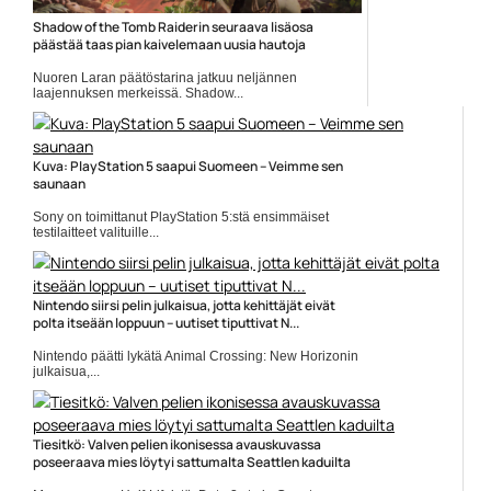
Shadow of the Tomb Raiderin seuraava lisäosa
päästää taas pian kaivelemaan uusia hautoja
Nuoren Laran päätöstarina jatkuu neljännen
laajennuksen merkeissä. Shadow...
Pelit
Kuva: PlayStation 5 saapui Suomeen – Veimme sen
saunaan
Sony on toimittanut PlayStation 5:stä ensimmäiset
testilaitteet valituille...
Peliuutiset
Nintendo siirsi pelin julkaisua, jotta kehittäjät eivät
polta itseään loppuun – uutiset tiputtivat N...
Nintendo päätti lykätä Animal Crossing: New Horizonin
julkaisua,...
Animal Crossing New Horizons
Tiesitkö: Valven pelien ikonisessa avauskuvassa
poseeraava mies löytyi sattumalta Seattlen kaduilta