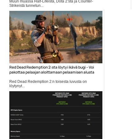
Muun muassa Half-Lifeistä, Dota 2:sta ja Counter-
Strikeistä tunnetun...
Pelit
Red Dead Redemption 2:sta löytyi ikävä bugi – Voi
pakottaa pelaajan aloittamaan pelaamisen alusta
Red Dead Redemption 2:n toisesta luvusta on
löytynyt...
Pelit