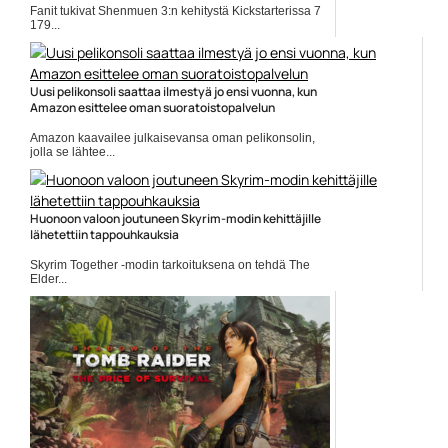
Fanit tukivat Shenmuen 3:n kehitystä Kickstarterissa 7
179...
Pelit
Uusi pelikonsoli saattaa ilmestyä jo ensi vuonna, kun
Amazon esittelee oman suoratoistopalvelun
Amazon kaavailee julkaisevansa oman pelikonsolin,
jolla se lähtee...
Amazon
Huonoon valoon joutuneen Skyrim-modin kehittäjille
lähetettiin tappouhkauksia
Skyrim Together -modin tarkoituksena on tehdä The
Elder...
Elder Scrolls 5 Skyrim