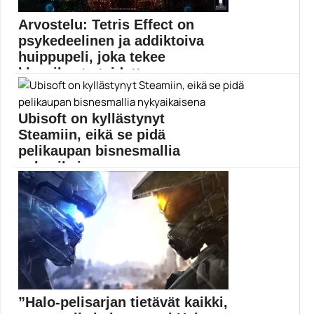
Arvostelu: Tetris Effect on
psykedeelinen ja addiktoiva
huippupeli, joka tekee
klassikosta taidetta
PlayStation 4:lle julkaistu Tetris Effect on huikea peli,...
klassikkopelit
Ubisoft on kyllästynyt
Steamiin, eikä se pidä
pelikaupan bisnesmallia
nykyaikaisena
Steam ei ole Ubisoftin mieleen, sillä pelikaupan
bisnesmalli...
epic games store
”Halo-pelisarjan tietävät kaikki,