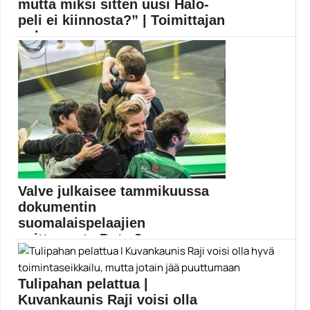
mutta miksi sitten uusi Halo-
peli ei kiinnosta?” | Toimittajan
puh...
Halo on yksi pelimaailman suurimmista nimikkeistä,
mutta pöhinä...
Halo Infinite
Valve julkaisee tammikuussa
dokumentin
suomalaispelaajien
voittamasta Dota 2:n
maailmanmestaruudesta
Tulipahan pelattua |
Valve julkaisee 15. päivä tammikuuta Dota 2:n The...
Dota 2
Kuvankaunis Raji voisi olla