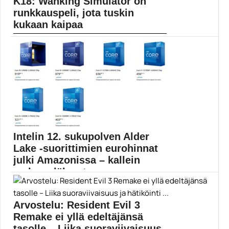
K18: Wanking Simulator on
runkkauspeli, jota tuskin
kukaan kaipaa
Väkivaltaan ja masturbointiin keskittyvä Wanking
Simulator on hyvin,...
Pelit
Intelin 12. sukupolven Alder
Lake -suorittimien eurohinnat
julki Amazonissa – kallein
maksaa lähes t...
Intelin tulevat Alder Lake -suorittimet ovat tulossa
markkinoille...
Arvostelu: Resident Evil 3
Alder Lake
Remake ei yllä edeltäjänsä
tasolle – Liika suoraviivaisuus