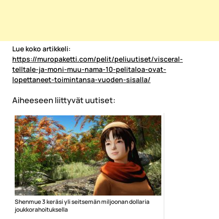
Lue koko artikkeli:
https://muropaketti.com/pelit/peliuutiset/visceral-
telltale-ja-moni-muu-nama-10-pelitaloa-ovat-
lopettaneet-toimintansa-vuoden-sisalla/
Aiheeseen liittyvät uutiset:
Shenmue 3 keräsi yli seitsemän miljoonan dollaria
joukkorahoituksella