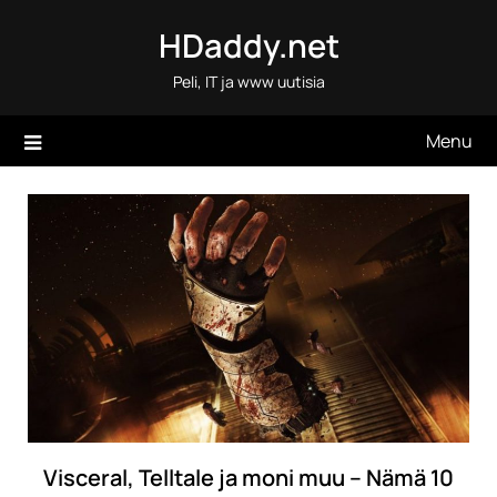
Skip
HDaddy.net
to
content
Peli, IT ja www uutisia
Menu
Visceral, Telltale ja moni muu – Nämä 10