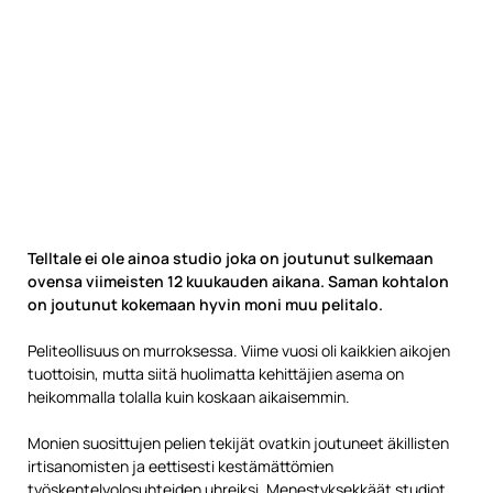
Telltale ei ole ainoa studio joka on joutunut sulkemaan
ovensa viimeisten 12 kuukauden aikana. Saman kohtalon
on joutunut kokemaan hyvin moni muu pelitalo.
Peliteollisuus on murroksessa. Viime vuosi oli kaikkien aikojen
tuottoisin, mutta siitä huolimatta kehittäjien asema on
heikommalla tolalla kuin koskaan aikaisemmin.
Monien suosittujen pelien tekijät ovatkin joutuneet äkillisten
irtisanomisten ja eettisesti kestämättömien
työskentelyolosuhteiden uhreiksi. Menestyksekkäät studiot