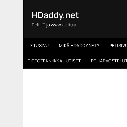
Skip
to
HDaddy.net
content
Peli, IT ja www uutisia
ETUSIVU
MIKÄ HDADDY.NET?
PELISIV
TIETOTEKNIIKKAUUTISET
PELIARVOSTELU