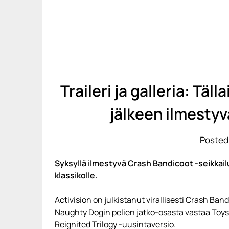
Traileri ja galleria: Tä
jälkeen ilmesty
Posted
Syksyllä ilmestyvä Crash Bandicoot -seikkai
klassikolle.
Activision on julkistanut virallisesti Crash Ban
Naughty Dogin pelien jatko-osasta vastaa Toys 
Reignited Trilogy -uusintaversio.