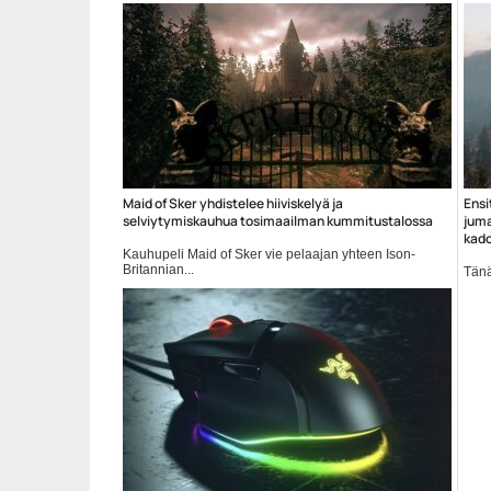
Maid of Sker yhdistelee hiiviskelyä ja
Ensi
selviytymiskauhua tosimaailman kummitustalossa
juma
kad
Kauhupeli Maid of Sker vie pelaajan yhteen Ison-
Britannian...
Tänä
vuod
kauhupelit
open