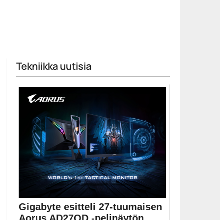
Tekniikka uutisia
Gigabyte esitteli 27-tuumaisen
Aorus AD27QD -pelinäytön