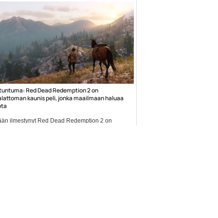
tuntuma: Red Dead Redemption 2 on
lattoman kaunis peli, jonka maailmaan haluaa
ota
än ilmestynyt Red Dead Redemption 2 on
en...
 world