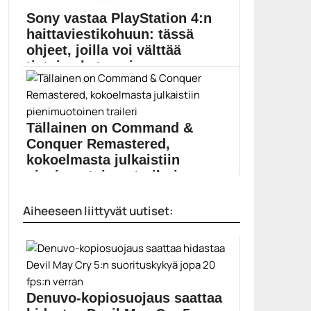
Sony vastaa PlayStation 4:n
haittaviestikohuun: tässä
ohjeet, joilla voi välttää
tietojen katoamisen
PlayStation 4 -konsoleille viikonloppuna levinneeseen
haittaviestiin kehitetään parhaillaan...
Pelit
Tällainen on Command &
Conquer Remastered,
kokoelmasta julkaistiin
pienimuotoinen traileri
Command & Conquer Remastered näyttäytyy tuoreella
Aiheeseen liittyvät uutiset:
trailerilla. Electronic...
Command & Conquer
Denuvo-kopiosuojaus saattaa