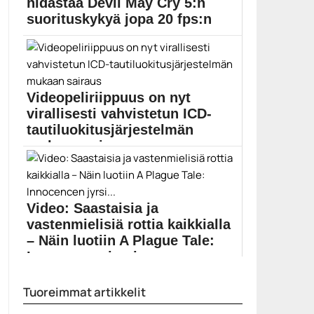
hidastaa Devil May Cry 5:n
suorituskykyä jopa 20 fps:n
verran
Devil May Cry 5:n kehittäjä Capcom julkaisi
vahingossa...
Denuvo
Videopeliriippuus on nyt
virallisesti vahvistetun ICD-
tautiluokitusjärjestelmän
mukaan sairaus
Maailman terveysjärjestö WHO on vahvistanut
kansainvälisen ICD-tautiluokitusjärjestelmän 11....
peliriippuvuus
Video: Saastaisia ja
vastenmielisiä rottia kaikkialla
– Näin luotiin A Plague Tale:
Innocencen jyrsi...
A Plague Tale: Innocence julkaistaan ensi viikolla, ja...
Tuoreimmat artikkelit
A Plague Tale: Innocence