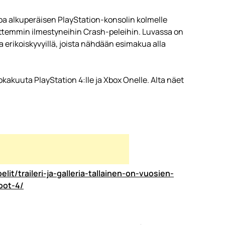
a alkuperäisen PlayStation-konsolin kolmelle
 sittemmin ilmestyneihin Crash-peleihin. Luvassa on
a erikoiskyvyillä, joista nähdään esimakua alla
okakuuta PlayStation 4:lle ja Xbox Onelle. Alta näet
lit/traileri-ja-galleria-tallainen-on-vuosien-
oot-4/