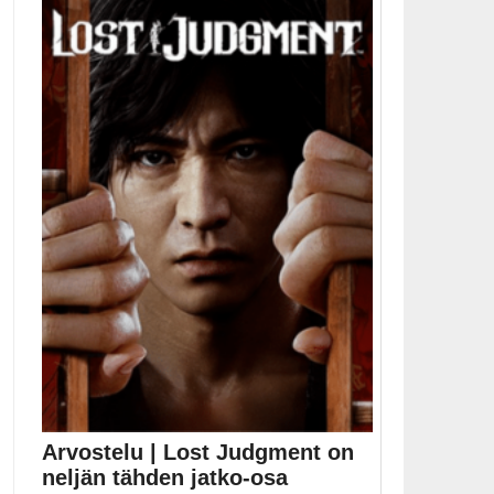
NetherRealm Studios on julkistanut Mortal Kombat 11 -
pelin...
Kamppailupelit
Arvostelu | Lost Judgment on
neljän tähden jatko-osa