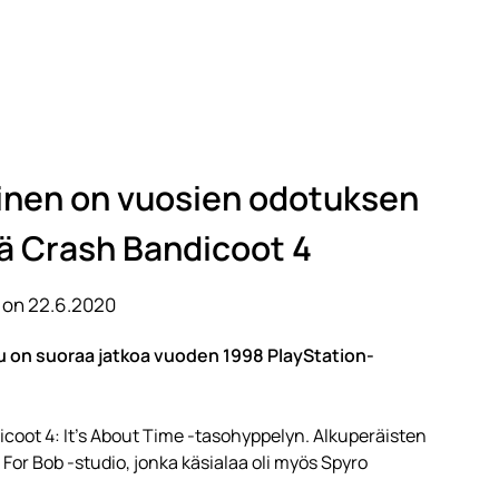
llainen on vuosien odotuksen
vä Crash Bandicoot 4
 on 22.6.2020
lu on suoraa jatkoa vuoden 1998 PlayStation-
dicoot 4: It’s About Time -tasohyppelyn. Alkuperäisten
For Bob -studio, jonka käsialaa oli myös Spyro