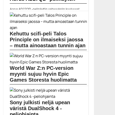
Aorus AD27QD -pelinäytön vahvuuksiin kuuluuvat
näytön asennon runsaat...
AMD Freesync
Kehuttu scifi-peli Talos
Principle on ilmaiseksi jaossa
– mutta ainoastaan tunnin ajan
Epic Games Store tarjoaa parhaillaan ilmaiseksi Talos
Principle...
epic games store
World War Z:n PC-version
myynti sujuu hyvin Epic
Games Storesta huolimatta
Epic Games Store tuntuu olevan punainen vaate
joillekin...
epic games store
Sony julkisti neljä upean
väristä DualShock 4 -
peliohjainta