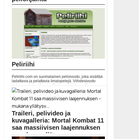
PlayStation 4:n DualShock 4 -peliohjainten mallisto
laajenee syksyllä...
DualShock 4
Peliriihi
Peliriihi.com on suomalainen pelisivusto, joka sisältää
ladattavia ja pelattavia ilmaispelejä. Viihdesivusto
tarjoaa monipuolisen valikoiman tietokoneelle
ladattavia pelejä, selainpelejä, nettipelejä, ohjelmia,
oppaita, koodeja, taustakuvia ja...
Pelit
Traileri, pelivideo ja
kuvagalleria: Mortal Kombat 11
saa massiivisen laajennuksen
– mukana yllätysv...