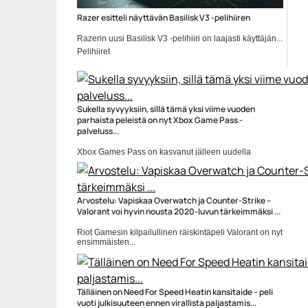
Razer esitteli näyttävän Basilisk V3 -pelihiiren
Razerin uusi Basilisk V3 -pelihiiri on laajasti käyttäjän...
Pelihiiret
Sukella syvyyksiin, sillä tämä yksi viime vuoden
parhaista peleistä on nyt Xbox Game Pass -
palveluss...
Xbox Games Pass on kasvanut jälleen uudella
pelillä....
Pelit
Arvostelu: Vapiskaa Overwatch ja Counter-Strike –
Valorant voi hyvin nousta 2020-luvun tärkeimmäksi ...
Riot Gamesin kilpailullinen räiskintäpeli Valorant on nyt
ensimmäisten...
Peliarvostelut
Tälläinen on Need For Speed Heatin kansitaide – peli
vuoti julkisuuteen ennen virallista paljastamis...