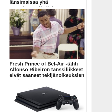
länsimaissa yhä
suositummalle Yakuza-
pelisarjal...
Hitaasti lähtevä Lost Judgment on mukaansatempaava
jatko-osa vuonna...
Judgment
Fresh Prince of Bel-Air -tähti
Alfonso Ribeiron tanssiliikkeet
eivät saaneet tekijänoikeuksien
suoja...
Yhdysvaltojen tekijänoikeustoimiston mukaan Fresh
Prince of Bel-Air -tähti...
Epic Games