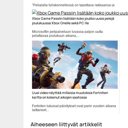
”Pelialalla työskennellessä on tapettava rakkaansa ja
kestettävä jatkuvaa...
CD Projekt Red
Xbox Game Passiin lisätään koko joukko uusia pelejä
joulukuussa Xbox Onelle sekä PC:lle
Microsoftin pelipalveluun luvassa paljon uutta
pelattavaa joulukuun aikana,...
Microsoft
Uusi video näyttää millaisia muutoksia Fortniten
kartta on kokenut aikojen saatossa
Fortniten lukuisat päivitykset ovat parin vuoden aikana
laittaneet...
Epic Games
Aiheeseen liittyvät artikkelit