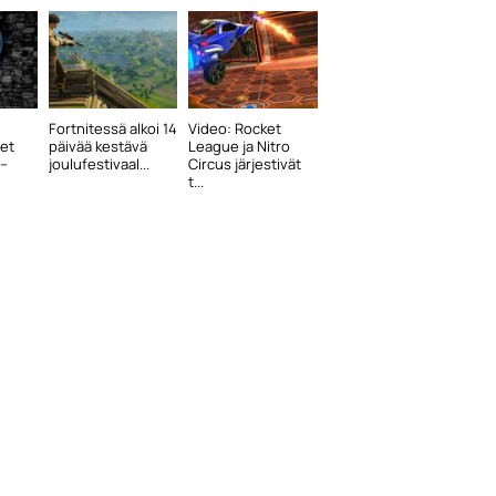
Fortnitessä alkoi 14
Video: Rocket
et
päivää kestävä
League ja Nitro
 –
joulufestivaal...
Circus järjestivät
t...