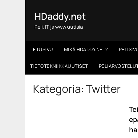
Skip
to
HDaddy.net
content
Peli, IT ja www uutisia
ETUSIVU
MIKÄ HDADDY.NET?
PELISIV
TIETOTEKNIIKKAUUTISET
PELIARVOSTELU
Kategoria:
Twitter
Tei
ep
ha