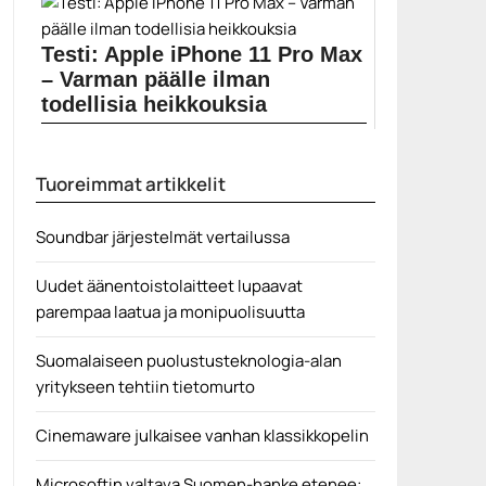
Uusi Sonos Beam (Gen 2) -soundbar ei ulkonäöltään...
Elokuvauutiset
Testi: Apple iPhone 11 Pro Max
– Varman päälle ilman
todellisia heikkouksia
Apple on onnistunut pitämään uusien iPhone-mallien
julkaisun kiinnostavana...
Tuoreimmat artikkelit
Apple
Soundbar järjestelmät vertailussa
Uudet äänentoistolaitteet lupaavat
parempaa laatua ja monipuolisuutta
Suomalaiseen puolustusteknologia-alan
yritykseen tehtiin tietomurto
Cinemaware julkaisee vanhan klassikkopelin
Microsoftin valtava Suomen-hanke etenee: