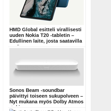
HMD Global esitteli virallisesti
uuden Nokia T20 -tabletin –
Edullinen laite, josta saatavilla
myös ...
HMD Global palaa pitkästä aikaa Android-tablettien
markkinoille uudella...
Android
Sonos Beam -soundbar
päivittyi toiseen sukupolveen –
Nyt mukana myös Dolby Atmos
-tuki