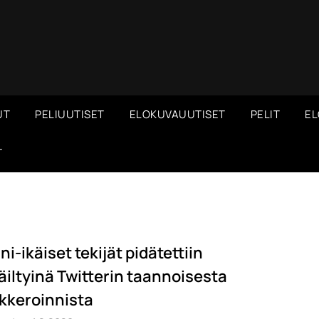
UT
PELIUUTISET
ELOKUVAUUTISET
PELIT
EL
T
ni-ikäiset tekijät pidätettiin
äiltyinä Twitterin taannoisesta
kkeroinnista