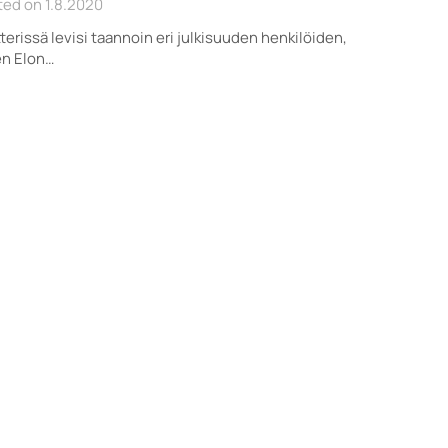
ed on 1.8.2020
terissä levisi taannoin eri julkisuuden henkilöiden,
en Elon…