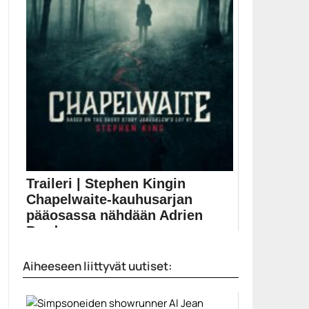
Traileri | Stephen Kingin
Chapelwaite-kauhusarjan
pääosassa nähdään Adrien
Brody
Uusi Stephen King -sarja perustuu Jerusalem’s Lot -
Aiheeseen liittyvät uutiset:
novelliin....
Adrien Brody