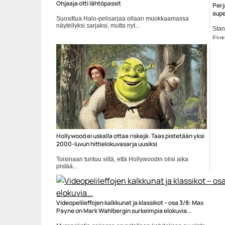
Ohjaaja otti lähtöpassit
Perj
supe
Suosittua Halo-pelisarjaa ollaan muokkaamassa
näytellyksi sarjaksi, mutta nyt...
Stan
Elokuvauutiset
Elok
Hollywood ei uskalla ottaa riskejä: Taas pistetään yksi
2000-luvun hittielokuvasarja uusiksi
Toisinaan tuntuu siltä, että Hollywoodin olisi aika
pistää...
Elokuvauutiset
Videopelileffojen kalkkunat ja klassikot – osa 3/8: Max
Payne on Mark Wahlbergin surkeimpia elokuvia...