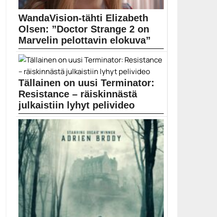
WandaVision-tähti Elizabeth
Olsen: ”Doctor Strange 2 on
Marvelin pelottavin elokuva”
Doctor Strange in the Multiverse of Madness -elokuva...
Doctor Strange in the Multiverse of Madness
Tällainen on uusi Terminator:
Resistance – räiskinnästä
julkaistiin lyhyt pelivideo
Terminator-räiskintäpeli tulee saataville marraskuussa.
Aiemmin tässä kuussa julkistettu...
elokuvapelit