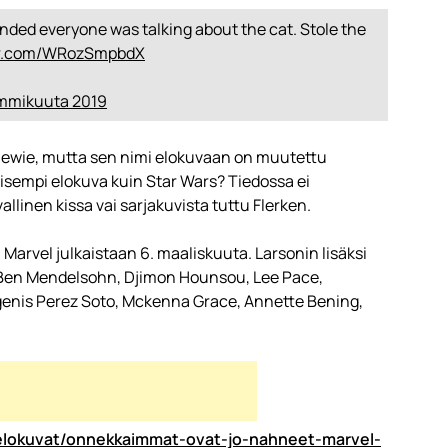
ended everyone was talking about the cat. Stole the
ter.com/WRozSmpbdX
ammikuuta 2019
Chewie, mutta sen nimi elokuvaan on muutettu
isempi elokuva kuin Star Wars? Tiedossa ei
llinen kissa vai sarjakuvista tuttu Flerken.
arvel julkaistaan 6. maaliskuuta. Larsonin lisäksi
 Ben Mendelsohn, Djimon Hounsou, Lee Pace,
nis Perez Soto, Mckenna Grace, Annette Bening,
/elokuvat/onnekkaimmat-ovat-jo-nahneet-marvel-