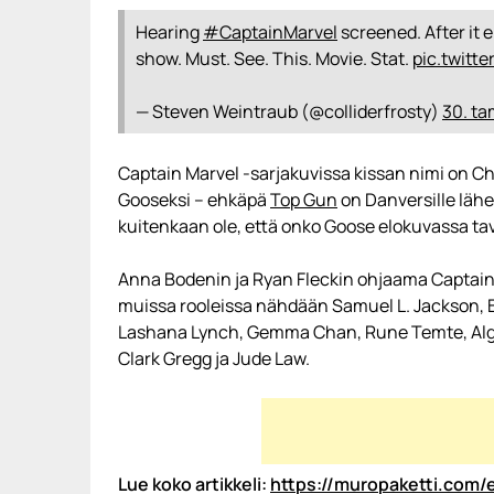
Hearing
#CaptainMarvel
screened. After it 
show. Must. See. This. Movie. Stat.
pic.twit
— Steven Weintraub (@colliderfrosty)
30. t
Captain Marvel -sarjakuvissa kissan nimi on 
Gooseksi – ehkäpä
Top Gun
on Danversille lähe
kuitenkaan ole, että onko Goose elokuvassa tava
Anna Bodenin ja Ryan Fleckin ohjaama Captain M
muissa rooleissa nähdään Samuel L. Jackson,
Lashana Lynch, Gemma Chan, Rune Temte, Alge
Clark Gregg ja Jude Law.
Lue koko artikkeli:
https://muropaketti.com