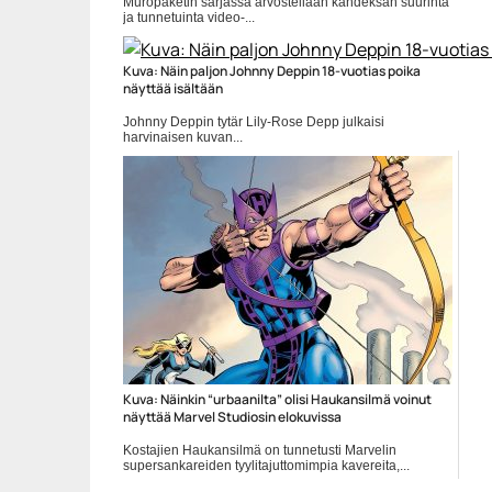
Muropaketin sarjassa arvostellaan kahdeksan suurinta
ja tunnetuinta video-...
Elokuva-arvostelut
Kuva: Näin paljon Johnny Deppin 18-vuotias poika
näyttää isältään
Johnny Deppin tytär Lily-Rose Depp julkaisi
harvinaisen kuvan...
Elokuvat
Kuva: Näinkin “urbaanilta” olisi Haukansilmä voinut
näyttää Marvel Studiosin elokuvissa
Kostajien Haukansilmä on tunnetusti Marvelin
supersankareiden tyylitajuttomimpia kavereita,...
Elokuvauutiset