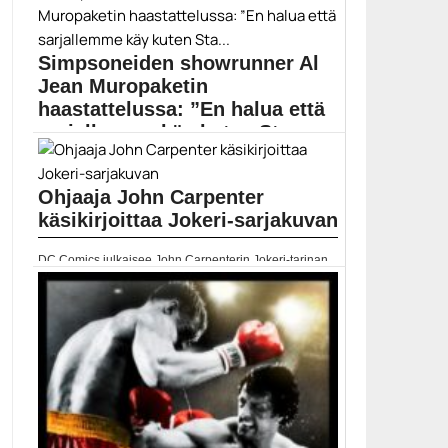
Simpsoneiden showrunner Al
Jean Muropaketin
haastattelussa: ”En halua että
sarjallemme käy kuten Sta...
Showrunner, käsikirjoittaja ja tuottaja Al Jean on
tehnyt...
Ohjaaja John Carpenter
Al Jean
käsikirjoittaa Jokeri-sarjakuvan
DC Comics julkaisee John Carpenterin Jokeri-tarinan
lokakuussa. DC...
Anthony Burch