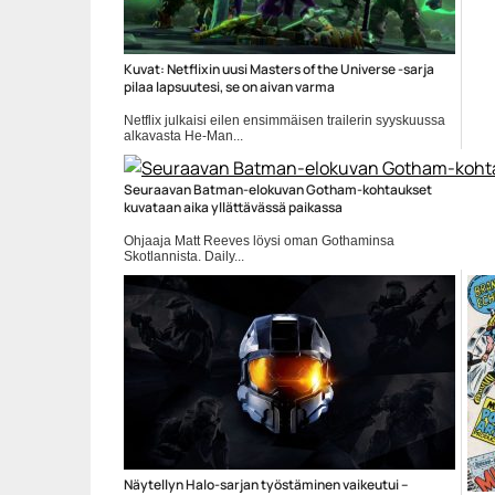
Kuvat: Netflixin uusi Masters of the Universe -sarja
pilaa lapsuutesi, se on aivan varma
Netflix julkaisi eilen ensimmäisen trailerin syyskuussa
alkavasta He-Man...
Elokuvauutiset
Seuraavan Batman-elokuvan Gotham-kohtaukset
kuvataan aika yllättävässä paikassa
Ohjaaja Matt Reeves löysi oman Gothaminsa
Skotlannista. Daily...
Batman
Näytellyn Halo-sarjan työstäminen vaikeutui –