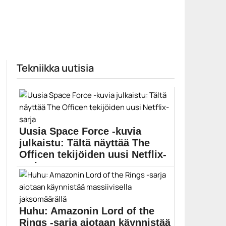
Tekniikka uutisia
Uusia Space Force -kuvia
julkaistu: Tältä näyttää The
Officen tekijöiden uusi Netflix-
sarja
Space Force julkaistaan Netflixissä 29. toukokuuta.
Netflix on...
Elokuvat
Huhu: Amazonin Lord of the
Rings -sarja aiotaan käynnistää