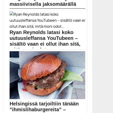
massiivisella jaksomäärällä
Miljardibudjetilla tehtävä Lord of the Rings -sarja
nähdään...
Amazon
Ryan Reynolds latasi koko
uutuusleffansa YouTubeen –
sisältö vaan ei ollut ihan sitä,
mitä moni odot...
Ryan Reynolds jatkaa tuttua vitsailuaan myös
Detective Pikachu...
Detective Pikachu
Helsingissä tarjoiltiin tänään
”ihmislihaburgereita” –