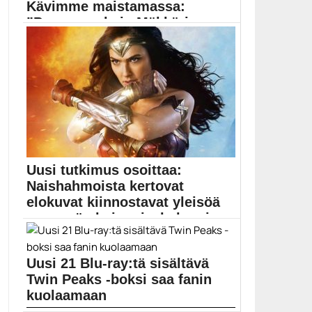
Kävimme maistamassa:
”Parempaa kuin Mäkkäriss...
Suomalaismediat uutisoivat syys-lokakuun vaihteessa
laajalti Helsingissä pian avattavasta...
Elokuva-artikkelit
Uusi tutkimus osoittaa:
Naishahmoista kertovat
elokuvat kiinnostavat yleisöä
enemmän kuin mieshahmoi...
Elokuviin on miespuolisten sankareiden rinnalle
alkanut tulla myös...
Uusi 21 Blu-ray:tä sisältävä
Elokuvat
Twin Peaks -boksi saa fanin
kuolaamaan