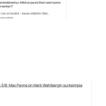
antaiäänestys: Mikä on paras Stan Leen luoma
rsankari?
 Lee on kuollut – kauan eläköön Stan...
uvauutiset