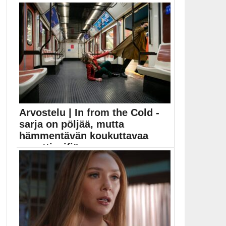
Twin Peaks -jättilootassa on kuusi tuntia uutta
bonusmateriaalia. ...
David Lynch
Arvostelu | In from the Cold -
sarja on pöljää, mutta
hämmentävän koukuttavaa
agenttiscifiä
In from the Cold -sarja iskee samaan pakettiin...
Adam Glass