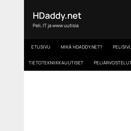
Skip
to
HDaddy.net
content
Peli, IT ja www uutisia
ETUSIVU
MIKÄ HDADDY.NET?
PELISIV
TIETOTEKNIIKKAUUTISET
PELIARVOSTELU