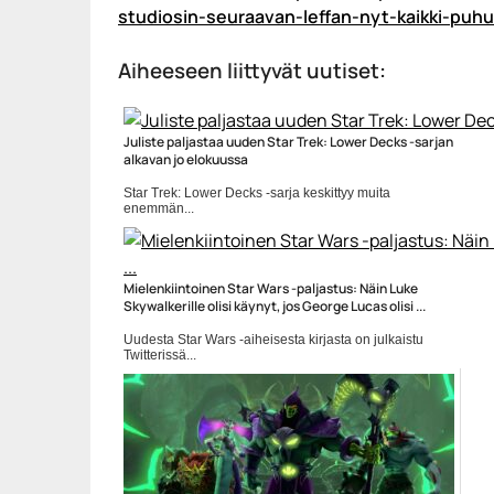
studiosin-seuraavan-leffan-nyt-kaikki-puhu
Aiheeseen liittyvät uutiset:
Juliste paljastaa uuden Star Trek: Lower Decks -sarjan
alkavan jo elokuussa
Star Trek: Lower Decks -sarja keskittyy muita
enemmän...
CBS All Access
Mielenkiintoinen Star Wars -paljastus: Näin Luke
Skywalkerille olisi käynyt, jos George Lucas olisi ...
Uudesta Star Wars -aiheisesta kirjasta on julkaistu
Twitterissä...
Elokuvauutiset