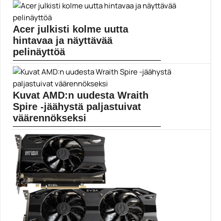
Alun perin Radeon RX 6900 XT LC -näytönohjaimet...
AMD
Acer julkisti kolme uutta
hintavaa ja näyttävää
pelinäyttöä
Predator X32 on 32-tuumainen pelinäyttö, josta löytyy
Nvidia...
Acer
Kuvat AMD:n uudesta Wraith
Spire -jäähystä paljastuivat
väärennökseksi
AMD ei ole tällä tietoa muokkaamassa Wraith Spire...
AMD