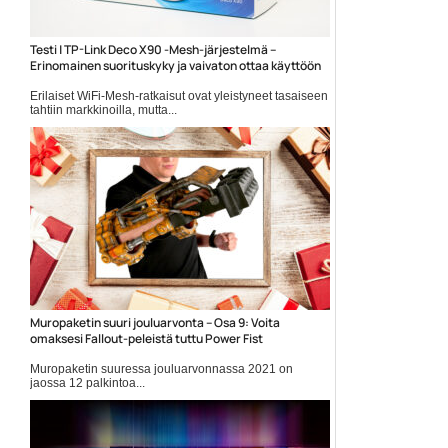
Testi | TP-Link Deco X90 -Mesh-järjestelmä –
Erinomainen suorituskyky ja vaivaton ottaa käyttöön
Erilaiset WiFi-Mesh-ratkaisut ovat yleistyneet tasaiseen
tahtiin markkinoilla, mutta...
mesh
Muropaketin suuri jouluarvonta – Osa 9: Voita
omaksesi Fallout-peleistä tuttu Power Fist
Muropaketin suuressa jouluarvonnassa 2021 on
jaossa 12 palkintoa...
Elokuvauutiset