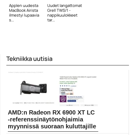
Applen uudesta
Uudet langattomat
MacBook Airista
Grell TWS/1 -
ilmestyi lupaavia
nappikuulokkeet
s...
tar...
Tekniikka uutisia
AMD:n Radeon RX 6900 XT LC
-referenssinäytönohjaimia
myynnissä suoraan kuluttajille