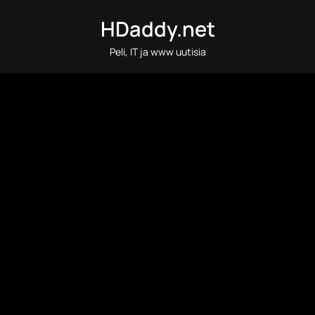
Skip
HDaddy.net
to
content
Peli, IT ja www uutisia