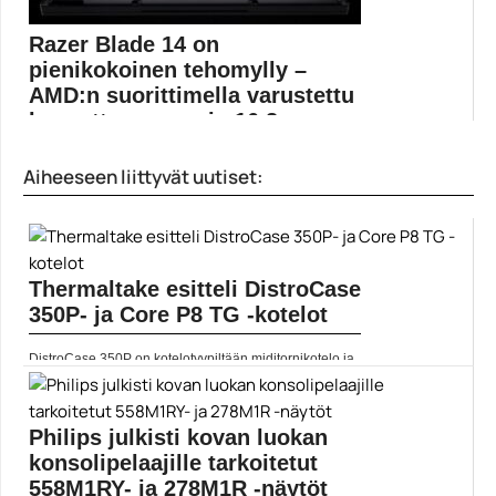
Razer Blade 14 on
pienikokoinen tehomylly –
AMD:n suorittimella varustettu
kannettava on vain 16,8 m...
Pienikokoisemmat pelikannettavat eivät aina edusta
Aiheeseen liittyvät uutiset:
tehokkainta luokkaa, mutta...
AMD Ryzen
Thermaltake esitteli DistroCase
350P- ja Core P8 TG -kotelot
DistroCase 350P on kotelotyypiltään miditornikotelo ja
sen erikoisuus...
ATX
Philips julkisti kovan luokan
konsolipelaajille tarkoitetut
558M1RY- ja 278M1R -näytöt