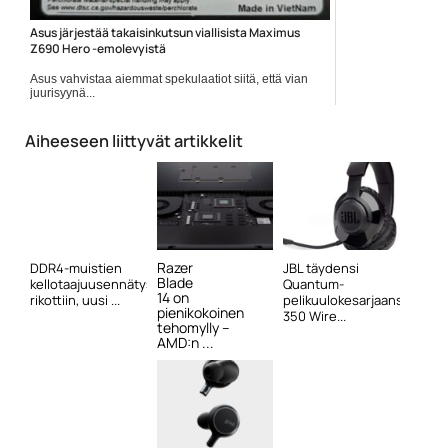
Asus järjestää takaisinkutsun viallisista Maximus
Z690 Hero -emolevyistä
Asus vahvistaa aiemmat spekulaatiot siitä, että vian
juurisyynä...
Asus
Aiheeseen liittyvät artikkelit
Razer
DDR4-muistien
JBL täydensi
Blade
kellotaajuusennätys
Quantum-
14 on
rikottiin, uusi ...
pelikuulokesarjaansa
pienikokoinen
350 Wire...
tehomylly –
AMD:n ...