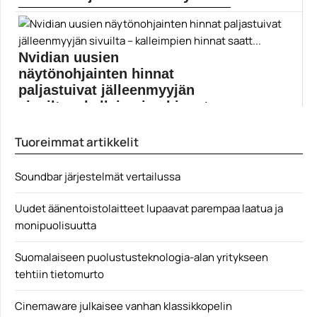
Philipsin Momentum-tuoteperheeseen
kuuluvat 558M1RY- ja 278M1R -näytöt on tarkoitettu...
pelinäytöt
Nvidian uusien
näytönohjainten hinnat
paljastuivat jälleenmyyjän
sivuilta – kalleimpien hinnat
saatt...
Tuoreimmat artikkelit
Nvidia esitteli vastikään uudet GeForce RTX 3000 -
sarjan...
Soundbar järjestelmät vertailussa
Geforce RTX 3000
Uudet äänentoistolaitteet lupaavat parempaa laatua ja
monipuolisuutta
Suomalaiseen puolustusteknologia-alan yritykseen
tehtiin tietomurto
Cinemaware julkaisee vanhan klassikkopelin