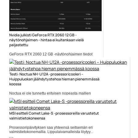
Nvidia julkisti GeForce RTX 2060 12 GB -
näytönohjaimen – hintaa ei kuitenkaan vielä
paljastettu
GeForce RTX 2060 12 GB -näytönohjaimen tiedot
julkaistiin...
Geforce RTX 2060 12GB
Testi: Noctua NH-U12A -prosessoricooleri –
Huippuluokan jäähdytystehoa hieman pienemmässä
koossa
Noctua ei ole tunnettu erityisen nopeasta mallien
päivitystahdista....
Jäähdytys
MSI esitteli Comet Lake-S -prosessoreilla varustetut
valmistietokoneensa
Prosessoripäivityksen saa yhteensä seitsemän eri
valmistietokonemallia. Lippulaivamalleista löytyy...
Comet Lake-S