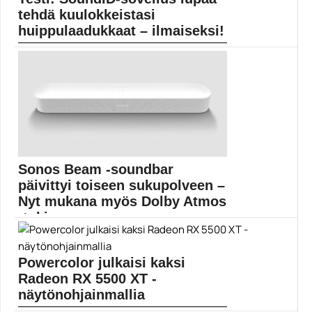
Muut tietotekniikkalaitteet
tehdä kuulokkeistasi
huippulaadukkaat – ilmaiseksi!
Äänialan ammattilaisille ohjelmistoja tehnyt
Sonarworks tavoittelee myös tavallisten...
arvostelu
Sonos Beam -soundbar
päivittyi toiseen sukupolveen –
Nyt mukana myös Dolby Atmos
-tuki
Uusi Sonos Beam (Gen 2) -soundbar ei ulkonäöltään...
Elokuvauutiset
Powercolor julkaisi kaksi
Radeon RX 5500 XT -
näytönohjainmallia