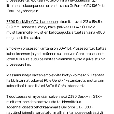
prosessoreita. Kooltaan
kotelo
on yhä tilavuudeltaan 2,7
litrainen. Kokoonpanoon on valittavissa GeForce GTX 1060- tai
1080 -näytönohjain.
Z390 DeskMini GTX -barebonen
ulkomitat ovat 213 x 154,5 x
81,9 mm. Koneesta löytyy kaksi paikkaa DDR4 SO-DIMM -
muistikammoille. Muistien kellotaajuuksia tuetaan aina 4000
megahertsiin saakka.
Emolevyn prosessorikantana on LGA1151. Prosessorituki kattaa
kahdeksannen ja yhdeksännen sukupolven Core-prosessorit,
joten tuki ei rajaudu pelkästään aiemmin syksyllä julkaistuihin
prosessoreihin.
Massamuisteja varten emolevyltä löytyy kolme M.2-liitäntää.
Kaikki liitännät tukevat PCIe Gen3 x4 -standardia, mutta vain
kaksi niistä tukee lisäksi SATA 6 Gb/s -standardia.
Tiedotteessa ei myöskään selvennetä Z390 DeskMini GTX -
minitietokoneiden saatavuutta tai hinnoittelua.
Todennäköisesti tehokkaammalla GeForce GTX 1080 -
näytönohjaimella varustetun mallin hinta nousee selvästi yli