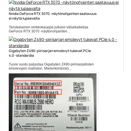
Nvidia GeForce RTX 3070 -näytönohjainten saatavuus
ei näytä lupaavalta
Tanskalainen verkkokauppa julkaisi väliaikatietoja
GeForce RTX 3070 -näytönohjainten...
Ampere-arkkitehtuuri
Gigabyten Z490-piirisarjan emolevyt tukevat PCIe
4.0 -standardia
Tuore vuoto paljastaa Gigabyten Z490-piirisarjallisten
emolevyjen malliston. Mielenkiintoisin...
Comet Lake-S