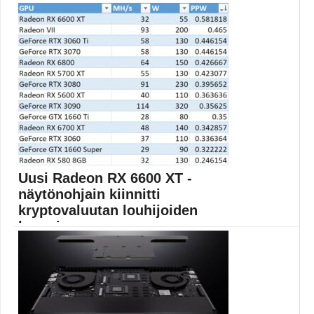
Kahdesta nyt julkaistusta näytönohjaimesta Radeon
RX 5500 XT...
AMD
Uusi Radeon RX 6600 XT -
näytönohjain kiinnitti
kryptovaluutan louhijoiden
huomion
Vastikään julkaistu AMD Radeon RX 6600 XT ei...
Kryptovaluutan louhinta