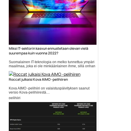
Miksi IT-sektorin kasvun ennustetaan olevan vielä
suurempaa kuin vuonna 2022?
Suomalainen IT-teknologia on melko tunnettua ympäri
maailmaa, joka ei ole minkäänlainen ihme, sillä onhan
kotimainen teknologia ehdottomasti yhtä maailman
parhaimmistoa. Tämänpäiväisessä artikkelissa
käsittelemme IT-sektorin markkinoita ja kasvua, se...
Roccat julkaisi Kova AIMO -pelihiiren
Tietotekniikkauutiset
Kova AIMO -pelihiiri on valaistuspäivityksen saanut
versio Kova-pelihiirestä....
pelihiiri