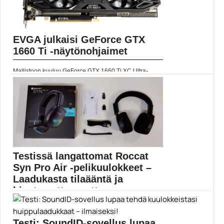
EVGA julkaisi GeForce GTX
1660 Ti -näytönohjaimet
Mallistoon kuuluu GeForce GTX 1660 Ti XC Ultra-,...
EVGA
Testissä langattomat Roccat
Syn Pro Air -pelikuulokkeet –
Laadukasta tilaääntä ja
hiostamattomuutta,...
Turtle Beach Audion nykyisin omistama Roccat on
tuonut...
Testi: SoundID-sovellus lupaa