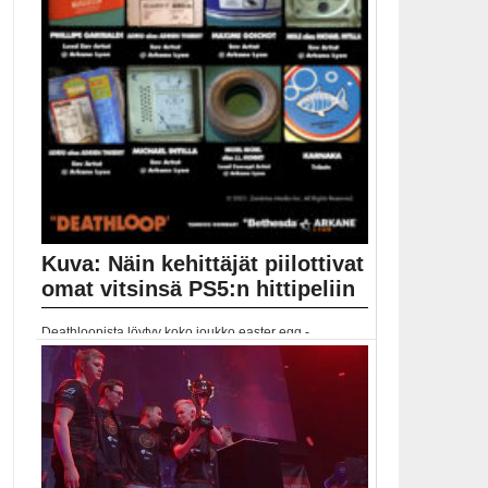
Kuva: Näin kehittäjät piilottivat
omat vitsinsä PS5:n hittipeliin
Deathloopista löytyy koko joukko easter egg -
salaisuuksia, jotka...
Deathloop