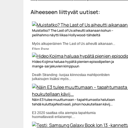
Aiheeseen liittyvät uutiset:
Muistatko? The Last of Us aiheutti aikanaan kohun –
pelihahmo näytti liikaa Hollywood-tähdeltä
Myös alkuperäinen The Last of Us aiheutti aikanaan...
Ellen Page
Hideo Kojima haluaa hypätä pienien episodipelien ja
manga-sarjakuvien kimppuun
Death Stranding -luojaa kiinnostaa mahtipontisten
julkaisujen lisäksi myös...
Death Stranding
Näin E3 tulee muuttumaan – tapahtumasta halutaan
tehdä kuluttajafestivaali, johon houkutellaan kävij...
E3 2020 saattaa olla aiempia tapahtumia
huomattavasti erilaisempi....
E3