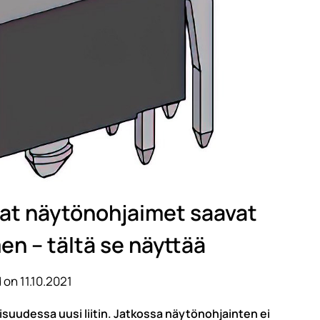
vat näytönohjaimet saavat
men – tältä se näyttää
 on 11.10.2021
isuudessa uusi liitin. Jatkossa näytönohjainten ei