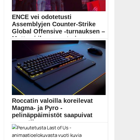
ENCE vei odotetusti
Assemblyjen Counter-Strike
Global Offensive -turnauksen –
Mutta ei ilman vastari...
Kansainvälisestikkin viime aikoina erinomaisesti
menestynyt ENCE oli myös...
Assembly Winter
Roccatin valoilla koreilevat
Magma- ja Pyro -
pelinäppäimistöt saapuivat
myyntiin
Roccatin pelinäppäimistömalliston uusimmat jäsenet
ovat saapuneet myytiin. Kalvokupukytkimiin...