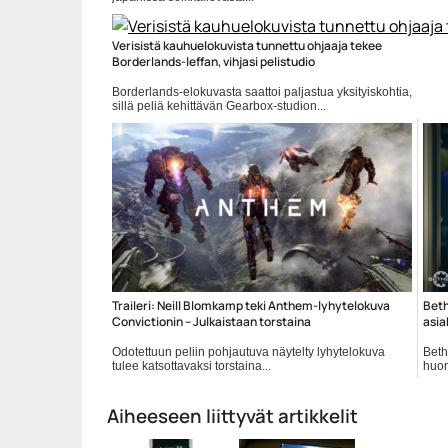
Pelit
Verisistä kauhuelokuvista tunnettu ohjaaja tekee
Borderlands-leffan, vihjasi pelistudio
Borderlands-elokuvasta saattoi paljastua yksityiskohtia,
sillä peliä kehittävän Gearbox-studion...
Borderlands
Traileri: Neill Blomkamp teki Anthem-lyhytelokuva
Beth
Convictionin – Julkaistaan torstaina
asia
Odotettuun peliin pohjautuva näytelty lyhytelokuva
Beth
tulee katsottavaksi torstaina...
huon
Anthem
Bet
Aiheeseen liittyvät artikkelit