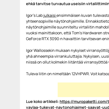
ehkä tarvitse turvautua useisiin virtaliittimiin
Igor’s Lab
julkaisi
ensimmäisen kuvan tulevasta 
yhteensopiville näytönohjaimille. Ennakkotiet
näytönohjaimille suunniteltu virtaliitin mahdo
vuoksi mainittakoon, että Tom’s Hardwaren stre
GeForce RTX 3090:n havaittiin tarvitsevan en
Igor Wallossekin mukaan nykyiset virransyöttö
yhä ahneempia virrankuluttajia. Nykyisen, u
niissä on ollut kolmekin liitäntää virransyöttöä
Tuleva liitin on nimeltään 12VHPWR. Voit katsoa
Lue koko artikkeli:
https://muropaketti.com/t
vaylaa-tukevat-naytonohjaimet-saavat-uude