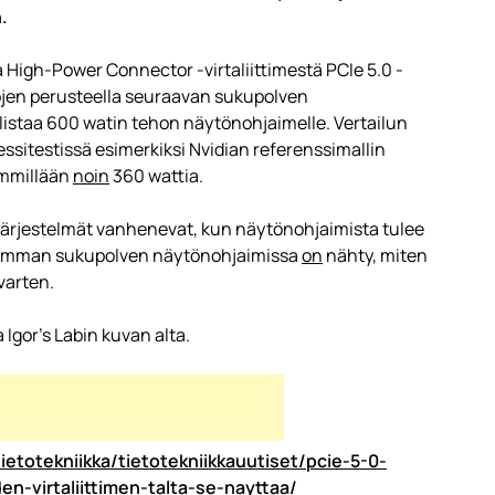
.
High-Power Connector -virtaliittimestä PCIe 5.0 -
ojen perusteella seuraavan sukupolven
llistaa 600 watin tehon näytönohjaimelle. Vertailun
ssitestissä esimerkiksi Nvidian referenssimallin
immillään
noin
360 wattia.
järjestelmät vanhenevat, kun näytönohjaimista tulee
usimman sukupolven näytönohjaimissa
on
nähty, miten
 varten.
 Igor’s Labin kuvan alta.
ietotekniikka/tietotekniikkauutiset/pcie-5-0-
n-virtaliittimen-talta-se-nayttaa/