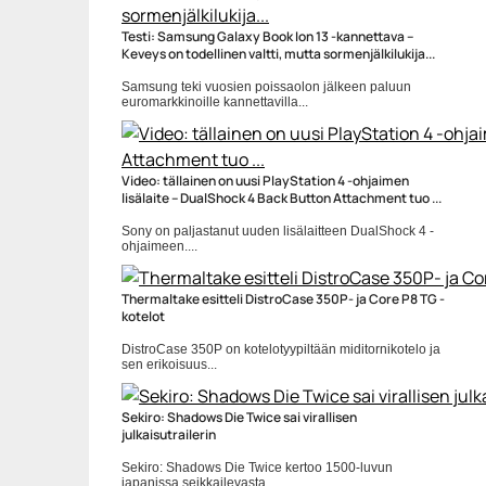
Testi: Samsung Galaxy Book Ion 13 -kannettava –
Keveys on todellinen valtti, mutta sormenjälkilukija...
Samsung teki vuosien poissaolon jälkeen paluun
euromarkkinoille kannettavilla...
Core i5-10300H
Video: tällainen on uusi PlayStation 4 -ohjaimen
lisälaite – DualShock 4 Back Button Attachment tuo ...
Sony on paljastanut uuden lisälaitteen DualShock 4 -
ohjaimeen....
DualShock 4
Thermaltake esitteli DistroCase 350P- ja Core P8 TG -
kotelot
DistroCase 350P on kotelotyypiltään miditornikotelo ja
sen erikoisuus...
ATX
Sekiro: Shadows Die Twice sai virallisen
julkaisutrailerin
Sekiro: Shadows Die Twice kertoo 1500-luvun
japanissa seikkailevasta...