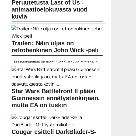
Peruutetusta Last of Us -
pelinäppäimistöt
animaatioelokuvasta vuoti
kuvia
Sonyn kaavailemasta ja sittemmin peruuttamasta Last
of Us...
Pelit
Traileri: Näin uljas on
retrohenkinen John Wick -peli
Eräs pelikehittäjä on luonut John Wick -toimintapelin,
joka...
Elokuvat
Star Wars Battlefront II pääsi
Guinnessin ennätystenkirjaan,
mutta EA on tuskin
saavutuksesta kovin ...
Star Wars Battlefront II:n mikromaksuja ympäröi
julkaisun aikaan...
Cougar esitteli DarkBlader-S-
EA