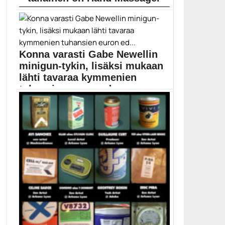
Japanilaisen peliyhtiön Bauhutten kehittämän tuotteen
tavoitteena on vähentää...
Peliuutiset
Konna varasti Gabe Newellin
minigun-tykin, lisäksi mukaan
lähti tavaraa kymmenien
tuhansien euron ed...
Murtovaras teki viime kesänä iskun Valven tiloihin.
Valven...
Gabe Newell