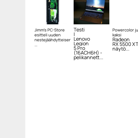
Testi
Jimm’s PC-Store
Powercolor ju
|
esitteli uuden
kaksi
Lenovo
Radeon
nestejäähdytteisen
Legion
RX 5500 XT
...
5 Pro
näytö...
(16ACH6H) -
pelikannett...