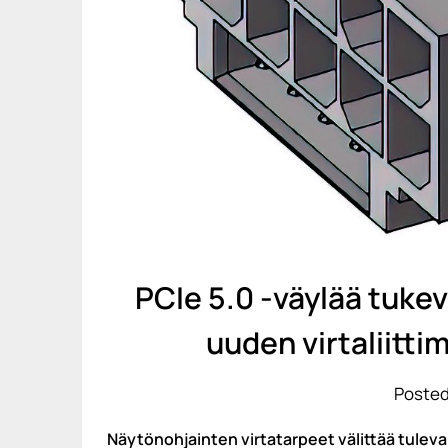
PCIe 5.0 -väylää tuke
uuden virtaliitti
Posted
Näytönohjainten virtatarpeet välittää tuleva