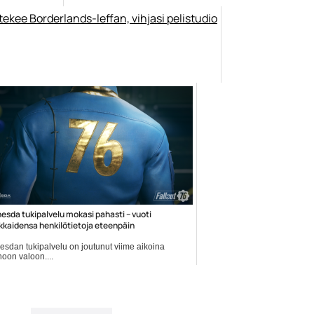
esda tukipalvelu mokasi pahasti – vuoti
kkaidensa henkilötietoja eteenpäin
esdan tukipalvelu on joutunut viime aikoina
oon valoon....
hesda