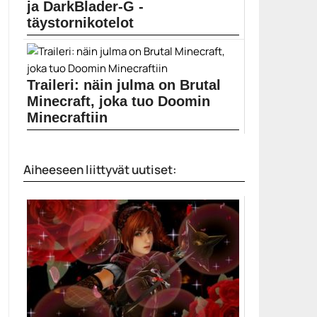
ja DarkBlader-G -
täystornikotelot
Kookkaat DarkBlader-S- ja DarkBlader-G -
täystornikotelot luottavat RGB-led-valaistuksen ja...
ATX
Traileri: näin julma on Brutal
Minecraft, joka tuo Doomin
Minecraftiin
Brutal Minecraft muuttaa Minecraftin todella häijyksi.
Brutal Minecraft...
Aiheeseen liittyvät uutiset:
Doom