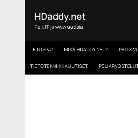
Skip
to
HDaddy.net
content
Peli, IT ja www uutisia
ETUSIVU
MIKÄ HDADDY.NET?
PELISIV
TIETOTEKNIIKKAUUTISET
PELIARVOSTELU