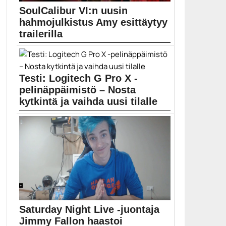
SoulCalibur VI:n uusin
hahmojulkistus Amy esittäytyy
trailerilla
Namco Bandai jatkaa jo julkaisussaan kehutun
SoulCalibur VI:n...
Pelit
Testi: Logitech G Pro X -
pelinäppäimistö – Nosta
kytkintä ja vaihda uusi tilalle
Perinteisesti mekaanisen pelinäppäimistön ostaja on
joutunut tyytymään ostohetkellä...
Logitech G Pro X
Saturday Night Live -juontaja
Jimmy Fallon haastoi