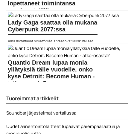
lopettaneet toimintansa
vuoden sisällä
Lady Gaga saattaa olla mukana
Telltale ei ole ainoa studio joka on...
Electronic Arts
Cyberpunk 2077:ssa
Aina luotettavat nimettömät lähteet ovat kuiskutelleet,
että Lady...
CD Projekt Red
Quantic Dream lupaa monia
yllätyksiä tälle vuodelle, onko
kyse Detroit: Become Human -
jatko-osasta?
Quantic Dream -studion David Cage on paljastanut,
Tuoreimmat artikkelit
että...
Detroid: Become Human
Soundbar järjestelmät vertailussa
Uudet äänentoistolaitteet lupaavat parempaa laatua ja
monipuolisuutta