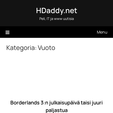
Skip
HDaddy.net
to
content
Peli, IT ja www uutisia
Menu
Kategoria:
Vuoto
Borderlands 3:n julkaisupäivä taisi juuri
paljastua