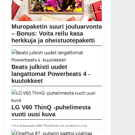
Muropaketin suuri jouluarvonta
– Bonus: Voita reilu kasa
herkkuja ja oheistuotepaketti
Muropaketin varsinaiset jouluarvonnat päättyivät
aatonaattona 23. joulukuuta, mutta...
Elokuvauutiset
Beats julkisti uudet
langattomat Powerbeats 4 -
kuulokkeet
Applen tytäryhtiöihin kuuluva Beats on esitellyt uudet
langattomat...
Apple
LG V60 ThinQ -puhelimesta
vuoti uusi kuva
LG:n tulevasta V60 ThinQ:sta on vuotanut uusi
mallinnos,...