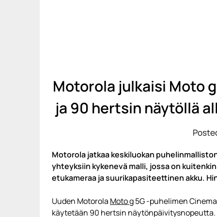
Motorola julkaisi Moto g
ja 90 hertsin näytöllä 
Posted
Motorola jatkaa keskiluokan puhelinmalliston
yhteyksiin kykenevä malli, jossa on kuitenkin
etukameraa ja suurikapasiteettinen akku. Hint
Uuden Motorola
Moto g
5G -puhelimen CinemaVi
käytetään 90 hertsin näytönpäivitysnopeutta. P