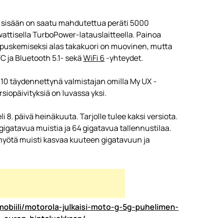
en sisään on saatu mahdutettua peräti 5000
attisella TurboPower-latauslaitteella. Painoa
puskemiseksi alas takakuori on muovinen, mutta
C ja Bluetooth 5.1- sekä
WiFi 6
-yhteydet.
10 täydennettynä valmistajan omilla My UX -
rsiopäivityksiä on luvassa yksi.
8. päivä heinäkuuta. Tarjolle tulee kaksi versiota.
gigatavua muistia ja 64 gigatavua tallennustilaa.
myötä muisti kasvaa kuuteen gigatavuun ja
mobiili/motorola-julkaisi-moto-g-5g-puhelimen-