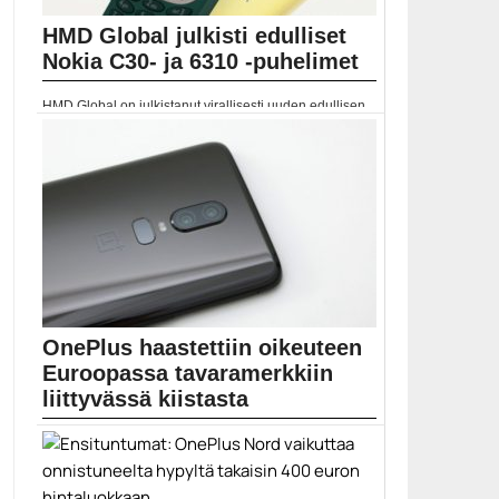
HMD Global julkisti edulliset
Nokia C30- ja 6310 -puhelimet
HMD Global on julkistanut virallisesti uuden edullisen
Nokia...
HMD Global
OnePlus haastettiin oikeuteen
Euroopassa tavaramerkkiin
liittyvässä kiistasta
Kuulokkeita ja muita audiotuotteita valmistava Bragi on
haastanut OnePlusin oikeuteen Dash-tavaramerkkiin
liittyvässä kiistassa. Audiotuotteista tunnettu Bragi
valmistaa muun muassa langattomia Dash-nimisiä