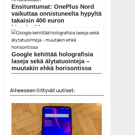
kuulokkeita, joita voi Applen AirPo… ...
Ensituntumat: OnePlus Nord
bragi
vaikuttaa onnistuneelta hypyltä
takaisin 400 euron
hintaluokkaan
OnePlus -puhelimien hinnat ovat vuosien varrella
nousseet muiden...
Mobiili
Google kehittää holografisia
laseja sekä älytatuointeja –
muutakin ehkä horisontissa
Googlella mietitään miten erilaisia päälle puettavia
tuotteita voisi...
Aiheeseen liittyvät uutiset:
Google