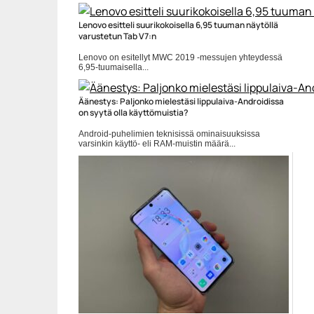
Microsoft
Lenovo esitteli suurikokoisella 6,95 tuuman näytöllä
varustetun Tab V7:n
Lenovo on esitellyt MWC 2019 -messujen yhteydessä
6,95-tuumaisella...
Lenovo
Äänestys: Paljonko mielestäsi lippulaiva-Androidissa
on syytä olla käyttömuistia?
Android-puhelimien teknisissä ominaisuuksissa
varsinkin käyttö- eli RAM-muistin määrä...
Mobiili