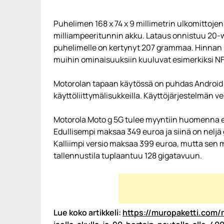
Puhelimen 168 x 74 x 9 millimetrin ulkomittoj
milliampeeritunnin akku. Lataus onnistuu 20-w
puhelimelle on kertynyt 207 grammaa. Hinnan 
muihin ominaisuuksiin kuuluvat esimerkiksi NF
Motorolan tapaan käytössä on puhdas Android 
käyttöliittymälisukkeilla. Käyttöjärjestelmän ve
Motorola Moto g 5G tulee myyntiin huomenna eli 
Edullisempi maksaa 349 euroa ja siinä on neljä 
Kalliimpi versio maksaa 399 euroa, mutta sen 
tallennustila tuplaantuu 128 gigatavuun.
Lue koko artikkeli:
https://muropaketti.com/