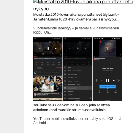
Apple
Muistatko 2010-luvun aikana puhuttaneet älyluurit –
Ja miten Lumia 1020 -hirviökamera pärjäsi nykypu...
Vuodenvaihde lähestyy – ja samalla vuosikymmenen
loppu. On...
Apple
YouTube sai uuden ominaisuuden, jolla se ottaa
askeleen kohti musiikin striimaussovelluksia
YouTuben mobiilisovellukseen on lisätty sekä iOS- että
Android...
Mobiiliuutiset