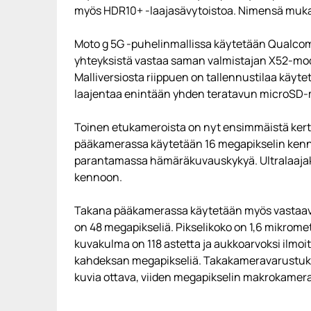
myös HDR10+ -laajasävytoistoa. Nimensä muka
Moto g 5G -puhelinmallissa käytetään Qualco
yhteyksistä vastaa saman valmistajan X52-mode
Malliversiosta riippuen on tallennustilaa käytet
laajentaa enintään yhden teratavun microSD-mu
Toinen etukameroista on nyt ensimmäistä kert
pääkamerassa käytetään 16 megapikselin kenno
parantamassa hämäräkuvauskykyä. Ultralaaja
kennoon.
Takana pääkamerassa käytetään myös vastaava
on 48 megapikseliä. Pikselikoko on 1,6 mikrome
kuvakulma on 118 astetta ja aukkoarvoksi ilmo
kahdeksan megapikseliä. Takakameravarustuks
kuvia ottava, viiden megapikselin makrokamer