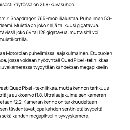
isesti käytössä on 21:9-kuvasuhde.
mmin Snapdragon 765 -mobiilialustaa. Puhelimen 5G-
emi. Muistia on joko neljä tai kuusi gigatavua.
tävissä joko 64 tai 128 gigatavua, mutta sitä voi
istikortilla.
aa Motorolan puhelimissa laajakulmainen. Etupuolen
a, jossa voidaan hyödyntää Quad Pixel -tekniikkaa
kuvakamerassa tyydytään kahdeksan megapikselin
sti Quad Pixel -tekniikkaa, mutta kennon tarkkuus
triä ja aukkoarvo f1.8. Ultralaajakulmaisen kameran
itetaan f2.2. Kameran kenno on tarkkuudeltaan
en täydentävät jopa kahden sentin etäisyydeltä
a sekä kahden megapikselin syvyyskamera.