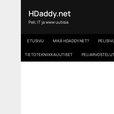
Skip
to
HDaddy.net
content
Peli, IT ja www uutisia
ETUSIVU
MIKÄ HDADDY.NET?
PELISIV
TIETOTEKNIIKKAUUTISET
PELIARVOSTELU