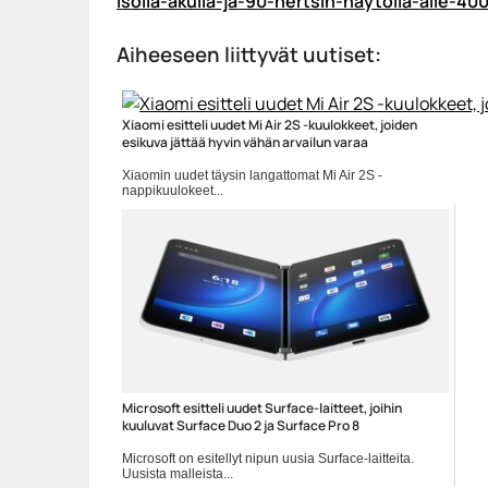
isolla-akulla-ja-90-hertsin-naytolla-alle-4
Aiheeseen liittyvät uutiset:
Xiaomi esitteli uudet Mi Air 2S -kuulokkeet, joiden
esikuva jättää hyvin vähän arvailun varaa
Xiaomin uudet täysin langattomat Mi Air 2S -
nappikuulokeet...
langattomat kuulokkeet
Microsoft esitteli uudet Surface-laitteet, joihin
kuuluvat Surface Duo 2 ja Surface Pro 8
Microsoft on esitellyt nipun uusia Surface-laitteita.
Uusista malleista...