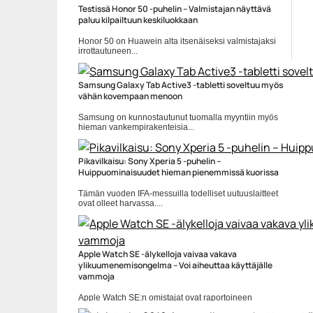
Testissä Honor 50 -puhelin – Valmistajan näyttävä
paluu kilpailtuun keskiluokkaan
Honor 50 on Huawein alta itsenäiseksi valmistajaksi
irrottautuneen...
Honor
Samsung Galaxy Tab Active3 -tabletti soveltuu myös
vähän kovempaan menoon
Samsung on kunnostautunut tuomalla myyntiin myös
hieman vankempirakenteisia...
IP68
Pikavilkaisu: Sony Xperia 5 -puhelin –
Huippuominaisuudet hieman pienemmissä kuorissa
Tämän vuoden IFA-messuilla todelliset uutuuslaitteet
ovat olleet harvassa....
Mobiili
Apple Watch SE -älykelloja vaivaa vakava
ylikuumenemisongelma – Voi aiheuttaa käyttäjälle
vammoja
Apple Watch SE:n omistajat ovat raportoineen
vakavasta ylikuumenemisongelmasta,...