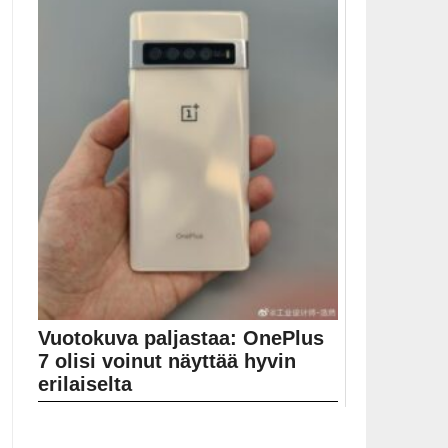
Vuotokuva paljastaa: OnePlus
7 olisi voinut näyttää hyvin
erilaiselta
OnePlus 7 -konseptimallista vuotanut kuva muistuttaa
suuresti Googlen...