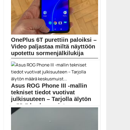
OnePlus 6T purettiin paloiksi –
Video paljastaa miltä näyttöön
upotettu sormenjälkilukija
JerryRigEverything on purkanut OnePlus 6T -
puhelimen komponentteihin. Puhelimen...
Mobiili
Asus ROG Phone III -mallin
tekniset tiedot vuotivat
julkisuuteen – Tarjolla älytön
määrä keskusmuist...
ASUS ROG Phone III tulee teknisten ominaisuuksiensa
puolesta...
Asus