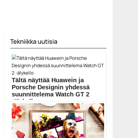
Tekniikka uutisia
Tältä näyttää Huawein ja
Porsche Designin yhdessä
suunnittelema Watch GT 2
-älykello
Huawei ja Porsche Design ovat julkistaneet Porsche
Design...
Huawei