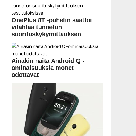
LG
OnePlus 8T -puhelin saattoi
vilahtaa tunnetun
suorituskykymittauksen
testituloksissa
GeekBench-suorituskykymittauksen tietokantaan on
ilmestynyt OnePlus KB2001-mallinumeroa kantavan
Ainakin näitä Android Q -
laitteen...
ominaisuuksia monet
Mobiili
odottavat
Googlen tuleva Android Q -käyttöjärjestelmäversio on
jo betatestauksessa....
Android Q