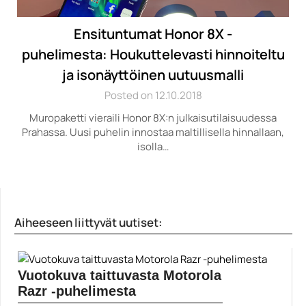
Ensituntumat Honor 8X -
puhelimesta: Houkuttelevasti hinnoiteltu
ja isonäyttöinen uutuusmalli
Posted on 12.10.2018
Muropaketti vieraili Honor 8X:n julkaisutilaisuudessa
Prahassa. Uusi puhelin innostaa maltillisella hinnallaan,
isolla…
Aiheeseen liittyvät uutiset:
Vuotokuva taittuvasta Motorola
Razr -puhelimesta