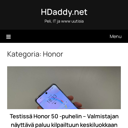
Skip
HDaddy.net
to
content
Peli, IT ja www uutisia
Menu
Kategoria:
Honor
Testissä Honor 50 -puhelin – Valmistajan
näyttävä paluu kilpailtuun keskiluokkaan