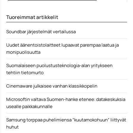
JerryRigEverything on ottanut tuttuun puhelimien
fyysistä kestävyyttä testaavaan...
Tuoreimmat artikkelit
JerryRigEverything
Soundbar järjestelmät vertailussa
Uudet äänentoistolaitteet lupaavat parempaa laatua ja
monipuolisuutta
Suomalaiseen puolustusteknologia-alan yritykseen
tehtiin tietomurto
Cinemaware julkaisee vanhan klassikkopelin
Microsoftin valtava Suomen-hanke etenee: datakeskuksia
usealle paikkakunnalle
Samsung torppaa puhelimiensa ”kuutamokohuun” liittyvät
huhut