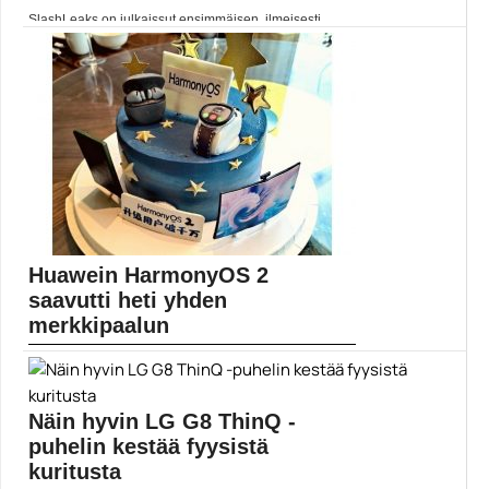
SlashLeaks on julkaissut ensimmäisen, ilmeisesti
virallisen renderöinnin tulevasta...
Mobiili
Huawein HarmonyOS 2
saavutti heti yhden
merkkipaalun
Huawei ei voi käyttää Yhdysvaltain pakotteiden vuoksi
Googlen...
HarmonyOS
Näin hyvin LG G8 ThinQ -
puhelin kestää fyysistä
kuritusta