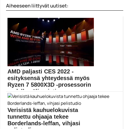
Mobius Digital -studion luova johtaja haluaa rikkoa
Aiheeseen liittyvät uutiset:
peliteollisuuden...
Mobius Digital
AMD paljasti CES 2022 -
esityksensä yhteydessä myös
Ryzen 7 5800X3D -prosessorin
uudella välimuistira...
Ryzen 7 5800X3D on ensimmäinen 3D V-Cache -
välimuistilla...
Verisistä kauhuelokuvista
3D V-Cache
tunnettu ohjaaja tekee
Borderlands-leffan, vihjasi