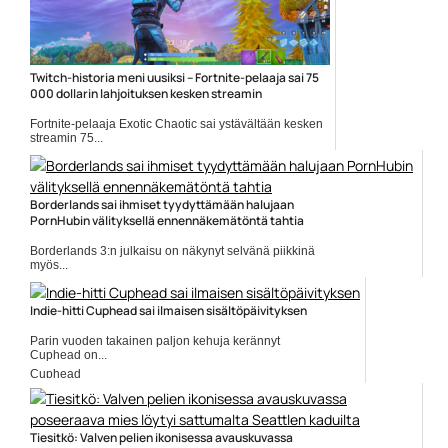
Twitch-historia meni uusiksi – Fortnite-pelaaja sai 75
000 dollarin lahjoituksen kesken streamin
Fortnite-pelaaja Exotic Chaotic sai ystävältään kesken
streamin 75...
Fortnite
Borderlands sai ihmiset tyydyttämään halujaan
PornHubin välityksellä ennennäkemätöntä tahtia
Borderlands 3:n julkaisu on näkynyt selvänä piikkinä
myös...
Borderlands 3
Indie-hitti Cuphead sai ilmaisen sisältöpäivityksen
Parin vuoden takainen paljon kehuja kerännyt
Cuphead on...
Cuphead
Tiesitkö: Valven pelien ikonisessa avauskuvassa