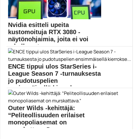
Nvidia esitteli upeita
kustomoituja RTX 3080 -
näytönohjaimia, joita ei voi
rahalla ostaa
Nvidia esitteli Bilibili World 2021 -messujen yhteydessä
kolme...
ENCE tippui ulos StarSeries i-
Geforce RTX 3080
League Season 7 -turnauksesta
jo pudotuspelien
ensimmäisellä kierrokse...
Lauantaiaamu alkoi ENCEn kannattajien kannalta
synkästi, kun suomalainen...
Outer Wilds -kehittäjä:
ENCE
“Peliteollisuuden erilaiset
monopoliasemat on
murskattava.”