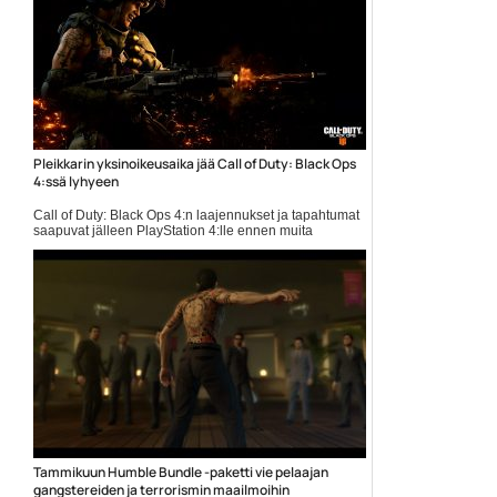
Pleikkarin yksinoikeusaika jää Call of Duty: Black Ops
4:ssä lyhyeen
Call of Duty: Black Ops 4:n laajennukset ja tapahtumat
saapuvat jälleen PlayStation 4:lle ennen muita
alustoja. Yksinoikeusaikaa on kuitenkin lyhennetty
tuntuvasti. Call of Duty -pelien laajennukset ja muu
pelisisältö on jo useamman vuoden aj… ...
Activision
Tammikuun Humble Bundle -paketti vie pelaajan
gangstereiden ja terrorismin maailmoihin