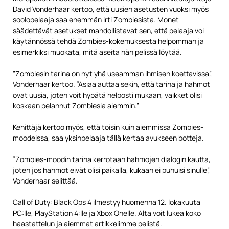
David Vonderhaar kertoo, että uusien asetusten vuoksi myös
soolopelaaja saa enemmän irti Zombiesista. Monet
säädettävät asetukset mahdollistavat sen, että pelaaja voi
käytännössä tehdä Zombies-kokemuksesta helpomman ja
esimerkiksi muokata, mitä aseita hän pelissä löytää.
”Zombiesin tarina on nyt yhä useamman ihmisen koettavissa”,
Vonderhaar kertoo. ”Asiaa auttaa sekin, että tarina ja hahmot
ovat uusia, joten voit hypätä helposti mukaan, vaikket olisi
koskaan pelannut Zombiesia aiemmin.”
Kehittäjä kertoo myös, että toisin kuin aiemmissa Zombies-
moodeissa, saa yksinpelaaja tällä kertaa avukseen botteja.
”Zombies-moodin tarina kerrotaan hahmojen dialogin kautta,
joten jos hahmot eivät olisi paikalla, kukaan ei puhuisi sinulle”,
Vonderhaar selittää.
Call of Duty: Black Ops 4 ilmestyy huomenna 12. lokakuuta
PC:lle, PlayStation 4:lle ja Xbox Onelle. Alta voit lukea koko
haastattelun ja aiemmat artikkelimme pelistä.