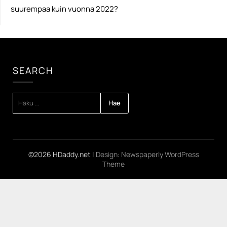
suurempaa kuin vuonna 2022?
SEARCH
HAKU:
©2026 HDaddy.net
| Design:
Newspaperly WordPress
Theme