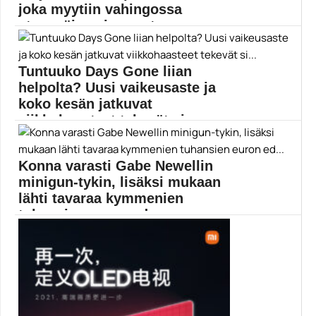
joka myytiin vahingossa
eteenpäin vain muutam...
Erittäin arvokas pelihahmo myytiin vahingossa
pilkkahintaan. Jos erääseen...
Tuntuuko Days Gone liian
MMORPG
helpolta? Uusi vaikeusaste ja
koko kesän jatkuvat
viikkohaasteet tekevät si...
PlayStation 4:n hittipeli Days Gone saa kesän aikana...
Days Gone
Konna varasti Gabe Newellin
minigun-tykin, lisäksi mukaan
lähti tavaraa kymmenien
tuhansien euron ed...
Murtovaras teki viime kesänä iskun Valven tiloihin.
Valven...
Gabe Newell