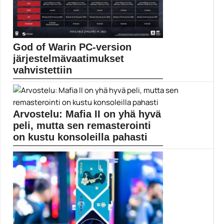
God of Warin PC-version
järjestelmävaatimukset
vahvistettiin
Sony Santa Monica on vahvistanut God of Warin...
God of War
Arvostelu: Mafia II on yhä hyvä
peli, mutta sen remasterointi
on kustu konsoleilla pahasti
Mafia-trilogian odotettu päivitys nykykonsoleille ei
käynnisty täysin vakuuttavissa...
Mafia