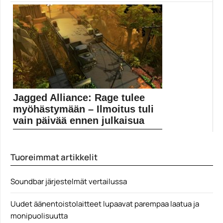
pelistudio
Borderlands-elokuvasta saattoi paljastua yksityiskohtia,
sillä peliä kehittävän Gearbox-studion...
Borderlands
Jagged Alliance: Rage tulee
myöhästymään – Ilmoitus tuli
vain päivää ennen julkaisua
Huomiseksi ilmoitettu uuden Jagged Alliancen julkaisu
ei tule...
Tuoreimmat artikkelit
Jagged Alliance
Soundbar järjestelmät vertailussa
Uudet äänentoistolaitteet lupaavat parempaa laatua ja
monipuolisuutta