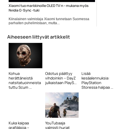
Xiaomi tuo markkinoille OLED TV:n – mukana myös
Nvidia G-Sync -tuki
Kiinalainen valmistaja Xiaomi tunnetaan Suomessa
parhaiten puhelimistaan, mutta...
OLED
Aiheeseen liittyvät artikkelit
Kohua
Odotus päättyy
Lisää
herättäneistä
vihdoinkin – DayZ
kesäalennuksia:
natsitatuoinneista
julkaistaan PlayS...
PlayStation
tuttu Scum ...
Storessa halpaa ...
Kuka kaipaa
YouTubaaja
grafiikkoja –
valmisti hurjat