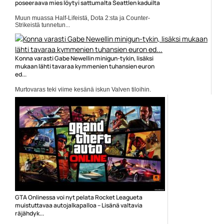
poseeraava mies löytyi sattumalta Seattlen kaduilta
Muun muassa Half-Lifeistä, Dota 2:sta ja Counter-
Strikeistä tunnetun...
Pelit
Konna varasti Gabe Newellin minigun-tykin, lisäksi
mukaan lähti tavaraa kymmenien tuhansien euron
ed...
Murtovaras teki viime kesänä iskun Valven tiloihin.
Valven...
Gabe Newell
GTA Onlinessa voi nyt pelata Rocket Leagueta
muistuttavaa autojalkapalloa – Lisänä valtavia
räjähdyk...