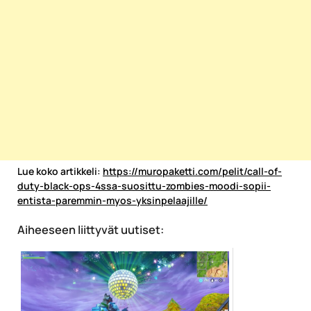
Lue koko artikkeli:
https://muropaketti.com/pelit/call-of-
duty-black-ops-4ssa-suosittu-zombies-moodi-sopii-
entista-paremmin-myos-yksinpelaajille/
Aiheeseen liittyvät uutiset: