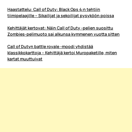
Haastattelu: Call of Duty: Black Ops 4:n tehtiin
tiimipelaajille – Sikailijat ja sekoilijat pysyköön
poissa
Kehittäjät kertovat: Näin Call of Duty -pelien suosittu
Zombies-pelimuoto sai alkunsa kymmenen vuotta sitten
Call of Dutyn battle royale -moodi yhdistää
klassikkokarttoja – Kehittäjä kertoi Muropaketille, miten
kartat muuttuivat