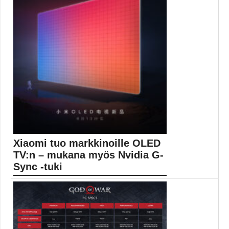
Xiaomi tuo markkinoille OLED
TV:n – mukana myös Nvidia G-
Sync -tuki
Kiinalainen valmistaja Xiaomi tunnetaan Suomessa
parhaiten puhelimistaan, mutta...
OLED