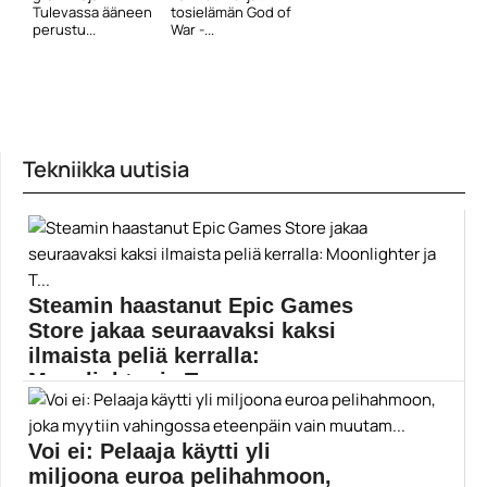
Tulevassa ääneen
tosielämän God of
perustu...
War -...
Tekniikka uutisia
Steamin haastanut Epic Games
Store jakaa seuraavaksi kaksi
ilmaista peliä kerralla:
Moonlighter ja T...
Epic Games Store on aiemmin antanut ilmaiseksi
yksittäisiä...
Voi ei: Pelaaja käytti yli
Epic Games
miljoona euroa pelihahmoon,