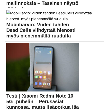
mallinnoksia – Tasainen näyttö
jää historiaan
Samsungin edullisimmasta Galaxy S11 -malliston
jäsenestä, Galaxy S11e:stä,...
Mobiiliarvio: Viiden tähden
Mobiili
Dead Cells viihdyttää hienosti
myös pienemmällä ruudulla
Aiemmin PC:lle, Nintendo Switchille, iOSille, Xbox
Onelle ja...
Dead Cells
Testi | Xiaomi Redmi Note 10
5G -puhelin – Perusasiat
kunnossa, mutta lisäpotkua jää