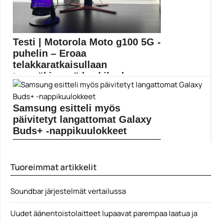
Testi | Motorola Moto g100 5G -
puhelin – Eroaa
telakkaratkaisullaan
tasaväkisessä keskiluokassa
Motorola toi Suomeen kevään puolella myytiin Moto
g100...
Samsung esitteli myös
Mobiilitestit
päivitetyt langattomat Galaxy
Buds+ -nappikuulokkeet
Samsung esitteli eilen Galaxy Z Flip ja Galaxy...
Mobiili
Tuoreimmat artikkelit
Soundbar järjestelmät vertailussa
Uudet äänentoistolaitteet lupaavat parempaa laatua ja