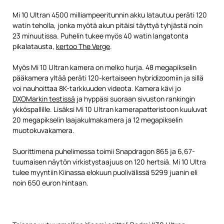
Mi 10 Ultran 4500 milliampeeritunnin akku latautuu peräti 120
watin teholla, jonka myötä akun pitäisi täyttyä tyhjästä noin
23 minuutissa. Puhelin tukee myös 40 watin langatonta
pikalatausta,
kertoo The Verge
.
Myös Mi 10 Ultran kamera on melko hurja. 48 megapikselin
pääkamera yltää peräti 120-kertaiseen hybridizoomiin ja sillä
voi nauhoittaa 8K-tarkkuuden videota. Kamera kävi jo
DXOMarkin testissä
ja hyppäsi suoraan sivuston rankingin
ykköspallille. Lisäksi Mi 10 Ultran kamerapatteristoon kuuluvat
20 megapikselin laajakulmakamera ja 12 megapikselin
muotokuvakamera.
Suorittimena puhelimessa toimii Snapdragon 865 ja 6,67-
tuumaisen näytön virkistystaajuus on 120 hertsiä. Mi 10 Ultra
tulee myyntiin Kiinassa elokuun puolivälissä 5299 juanin eli
noin 650 euron hintaan.