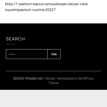
Miksi IT-sektorin kasvun ennustetaan olevan vielä
suurempaa kuin vuonna 2022?
SEARCH
HAKU:
©2026 HDaddy.net
| Design:
Newspaperly WordPress
Theme