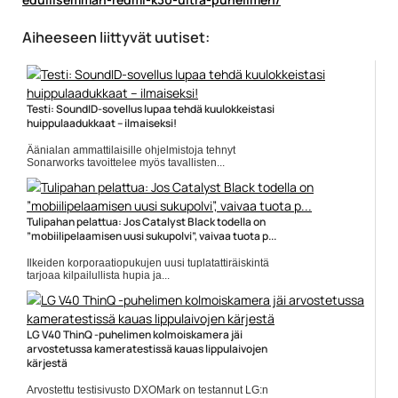
Aiheeseen liittyvät uutiset:
Testi: SoundID-sovellus lupaa tehdä kuulokkeistasi
huippulaadukkaat – ilmaiseksi!
Äänialan ammattilaisille ohjelmistoja tehnyt
Sonarworks tavoittelee myös tavallisten...
arvostelu
Tulipahan pelattua: Jos Catalyst Black todella on
”mobiilipelaamisen uusi sukupolvi”, vaivaa tuota p...
Ilkeiden korporaatiopukujen uusi tuplatattiräiskintä
tarjoaa kilpailullista hupia ja...
Catalyst Black
LG V40 ThinQ -puhelimen kolmoiskamera jäi
arvostetussa kameratestissä kauas lippulaivojen
kärjestä
Arvostettu testisivusto DXOMark on testannut LG:n