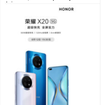
kaipaamaan
Edullinen hinta, riittävästi käyttökelpoisia
ominaisuuksia eikä mitään vakavia...
Android 11