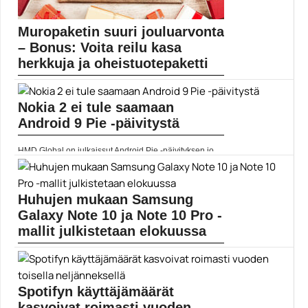
Muropaketin suuri jouluarvonta
– Bonus: Voita reilu kasa
herkkuja ja oheistuotepaketti
Muropaketin varsinaiset jouluarvonnat päättyivät
aatonaattona 23. joulukuuta, mutta...
Nokia 2 ei tule saamaan
Elokuvauutiset
Android 9 Pie -päivitystä
HMD Global on julkaissut Android Pie -päivityksen jo...
Android 9 Pie
Huhujen mukaan Samsung
Galaxy Note 10 ja Note 10 Pro -
mallit julkistetaan elokuussa
Huhujen mukaan Samsung aikoo esitellä uudet Galaxy
Note...
Mobiili
Spotifyn käyttäjämäärät
kasvoivat roimasti vuoden