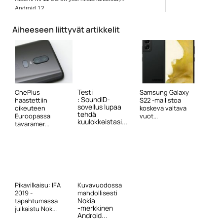
Android 12
Aiheeseen liittyvät artikkelit
Testi
OnePlus
Samsung Galaxy
: SoundID-
haastettiin
S22 -mallistoa
sovellus lupaa
oikeuteen
koskeva valtava
tehdä
Euroopassa
vuot...
kuulokkeistasi...
tavaramer...
Pikavilkaisu: IFA
Kuvavuodossa
2019 -
mahdollisesti
Nokia
tapahtumassa
-merkkinen
julkaistu Nok...
Android...