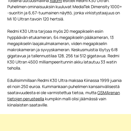
Toisena uutuusmallina
Xiaomi
esitteli Redmi K30 Ultran.
Puhelimen ominaisuuksiin kuuluvat MediaTek Dimensity 1000+
-suoritin ja 6,67-tuumainen näyttö, jonka virkistystaajuus on
Mi 10 Ultran tavoin 120 hertsiä.
Redmi K30 Ultra tarjoaa myös 20 megapikselin esiin
hyppäävän etukameran, 64 megapikselin pääkameran, 13
megapikselin laajakulmakameran, viiden megapikselin
makrokameran ja syvyyskameran. Keskusmuistia löytyy 6/8
gigatavua ja tallennustilaa 128, 256 tai 512 gigatavua. Redmi
K30 Ultran 4500 milliampeeritunnin akku latautuu 33 watin
teholla.
Edullisimmillaan Redmi K30 Ultra maksaa Kiinassa 1999 juania
eli noin 250 euroa. Kummankaan puhelimen kansainvälisestä
saatavuudesta ei ole varmistettua tietoa, mutta
GSMArenan
tietojen perusteella
kumpikin malli olisi jäämässä vain
kiinalaisten saataville.