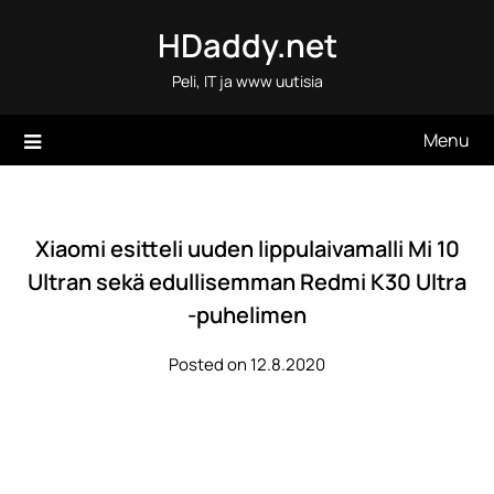
Skip
HDaddy.net
to
content
Peli, IT ja www uutisia
Menu
Xiaomi esitteli uuden lippulaivamalli Mi 10
Ultran sekä edullisemman Redmi K30 Ultra
-puhelimen
Posted on 12.8.2020