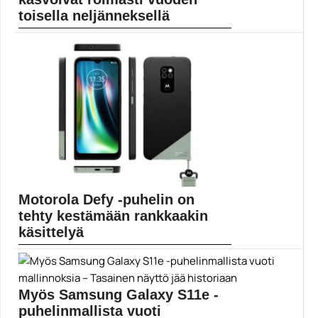
toisella neljänneksellä
Sekä maksavien asiakkaiden että Spotifyn
ilmaiskäyttäjien määrä nousi...
Mobiili
Motorola Defy -puhelin on
tehty kestämään rankkaakin
käsittelyä
Reippaampaan menoon suunnattuja puhelimia
valmistava Bullitt on lähtenyt...
IP68-luokitus
Myös Samsung Galaxy S11e -
puhelinmallista vuoti