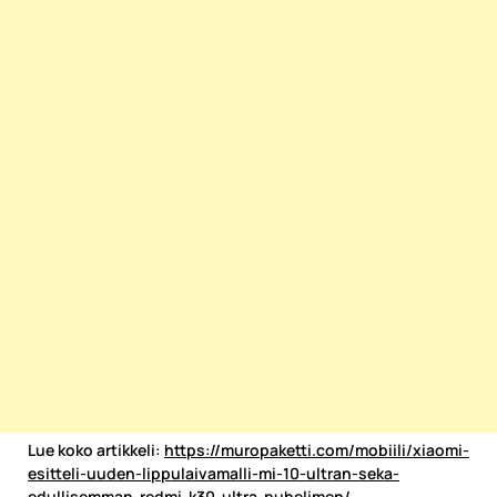
Lue koko artikkeli:
https://muropaketti.com/mobiili/xiaomi-
esitteli-uuden-lippulaivamalli-mi-10-ultran-seka-
edullisemman-redmi-k30-ultra-puhelimen/