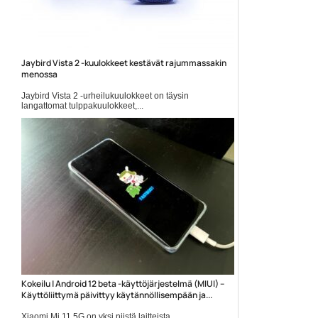
Jaybird Vista 2 -kuulokkeet kestävät rajummassakin
menossa
Jaybird Vista 2 -urheilukuulokkeet on täysin
langattomat tulppakuulokkeet,...
langattomat kuulokkeet
Kokeilu | Android 12 beta -käyttöjärjestelmä (MIUI) –
Käyttöliittymä päivittyy käytännöllisempään ja...
Xiaomi Mi 11 5G on yksi niistä laitteista,...