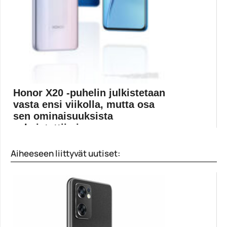
Honor X20 -puhelin julkistetaan
vasta ensi viikolla, mutta osa
sen ominaisuuksista
vahvistettiin jo ...
Honor aikoo esitellä uuden Honor X20 -puhelimen
Aiheeseen liittyvät uutiset:
elokuun...
Honor