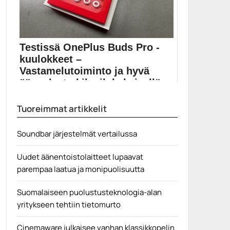
Testissä OnePlus Buds Pro -
kuulokkeet –
Vastamelutoiminto ja hyvä
äänenlaatu kilpailukykyisellä
hinn...
Tuoreimmat artikkelit
OnePlus julkaisi viime kuussa uudet OnePlus Buds
Pro...
Soundbar järjestelmät vertailussa
langattomat nappikuulokkeet
Uudet äänentoistolaitteet lupaavat
parempaa laatua ja monipuolisuutta
Suomalaiseen puolustusteknologia-alan
yritykseen tehtiin tietomurto
Cinemaware julkaisee vanhan klassikkopelin