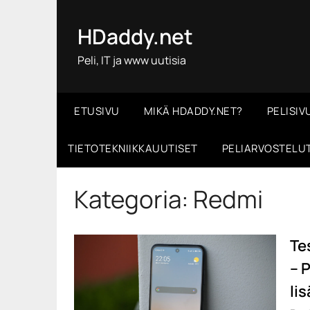
Skip
to
HDaddy.net
content
Peli, IT ja www uutisia
ETUSIVU
MIKÄ HDADDY.NET?
PELISIV
TIETOTEKNIIKKAUUTISET
PELIARVOSTELU
Kategoria:
Redmi
Te
– 
li