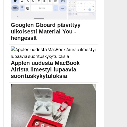
Googlen Gboard päivittyy
ulkoisesti Material You -
hengessä
Googlen Gboard-näppäimistö saa uusia Material You -
designiin pohjautuvia...
Gboard
Applen uudesta MacBook
Airista ilmestyi lupaavia
suorituskykytuloksia
Apple julkisti aiemmin tällä viikolla uuden MacBook
Air...
Apple