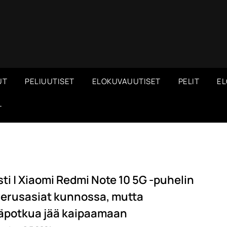
UT
PELIUUTISET
ELOKUVAUUTISET
PELIT
EL
T
sti | Xiaomi Redmi Note 10 5G -puhelin
Perusasiat kunnossa, mutta
säpotkua jää kaipaamaan