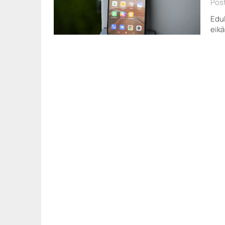
Post
Edul
eikä