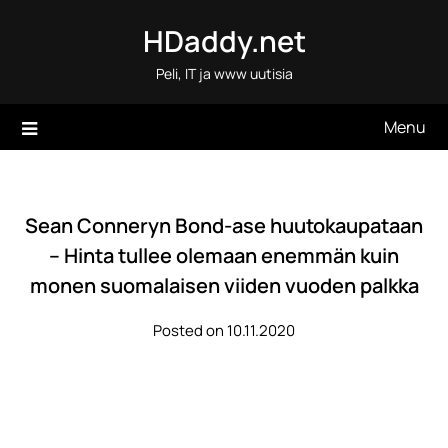
Skip
HDaddy.net
to
content
Peli, IT ja www uutisia
Menu
Sean Conneryn Bond-ase huutokaupataan
– Hinta tullee olemaan enemmän kuin
monen suomalaisen viiden vuoden palkka
Posted on 10.11.2020