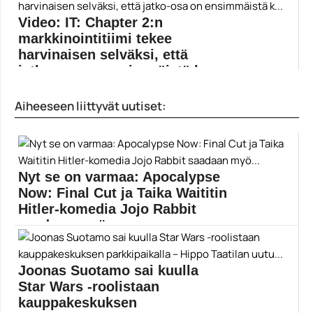
Elokuvat
Video: IT: Chapter 2:n
markkinointitiimi tekee
harvinaisen selväksi, että
jatko-osa on ensimmäistä k...
Se: Toinen luku saa ensi-iltansa 6. syyskuuta. IT:...
Aiheeseen liittyvät uutiset:
Andy Muschietti
Nyt se on varmaa: Apocalypse
Now: Final Cut ja Taika Waititin
Hitler-komedia Jojo Rabbit
saadaan myö...
Ilmestyskirja. Nyt ja Jojo Rabbit nähdään
valkokankaalla vuodenvaihteessa....
Joonas Suotamo sai kuulla
Elokuvat
Star Wars -roolistaan
kauppakeskuksen