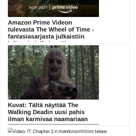
Amazon Prime Videon
tulevasta The Wheel of Time -
fantasiasarjasta julkaistiin
juliste ja julkaisupäi...
The Wheel of Time -sarja alkaa Amazon Prime...
Amazon Prime Video
Kuvat: Tältä näyttää The
Walking Deadin uusi pahis
ilman karmivaa naamariaan
The Walking Deadin yhdeksäs tuotantokausi jatkuu
jälleen muutaman...