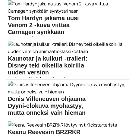
Glass saa ensi-iltansa Suomessa reilun viikon kuluttua
perjantaina...
Tom Hardyn jakama uusi
Bruce Willis
Venom 2 -kuva viittaa
Carnagen synkkään
syntytarinaan
Venomin jatko-osa saattaa olla K16-elokuva.
Itsenäisyyspäivänä kerroimme Venom...
Kaunotar ja kulkuri -traileri:
Andy Serkis
Disney teki oikeilla koirilla
uuden version
animaatioklassikostaan
Disney on viime vuosina keskittynyt enemmän
kierrättämään vanhoja...
Denis Villeneuven ohjaama
Disney Plus
Dyyni-elokuva myöhästyy,
mutta onneksi vain hieman
Dyyni-scifi-elokuva saapuu teattereihin loppuvuodesta
2020. Warner Bros. on...
Keanu Reevesin BRZRKR
Dave Bautista