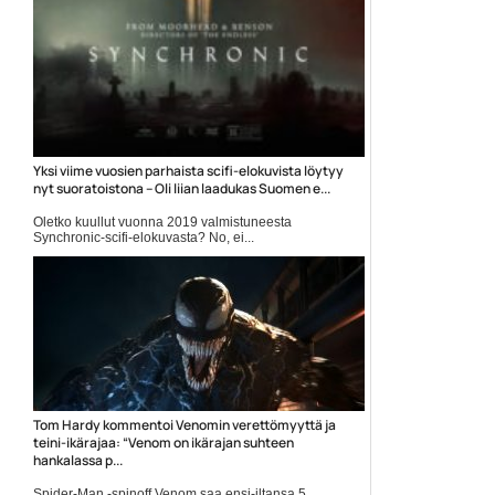
Yksi viime vuosien parhaista scifi-elokuvista löytyy
nyt suoratoistona – Oli liian laadukas Suomen e...
Oletko kuullut vuonna 2019 valmistuneesta
Synchronic-scifi-elokuvasta? No, ei...
Elokuvauutiset
Tom Hardy kommentoi Venomin verettömyyttä ja
teini-ikärajaa: “Venom on ikärajan suhteen
hankalassa p...
Spider-Man -spinoff Venom saa ensi-iltansa 5.