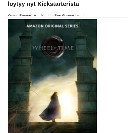
löytyy nyt Kickstarterista
Keanu Reeves, Matt Kindt ja Ron Garney tekevät...
BRZRKR