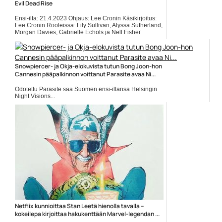
Evil Dead Rise
Ensi-ilta: 21.4.2023 Ohjaus: Lee Cronin Käsikirjoitus:
Lee Cronin Rooleissa: Lily Sullivan, Alyssa Sutherland,
Morgan Davies, Gabrielle Echols ja Nell Fisher
Ikoninen kauhufranchise saa jatkoa, kun New Line
Cinema ja Renai...
Elokuvat
Snowpiercer- ja Okja-elokuvista tutun Bong Joon-hon
Cannesin pääpalkinnon voittanut Parasite avaa Ni...
Odotettu Parasite saa Suomen ensi-iltansa Helsingin
Night Visions...
Bong Joon-ho
Netflix kunnioittaa Stan Leetä hienolla tavalla –
kokeilepa kirjoittaa hakukenttään Marvel-legendan ...