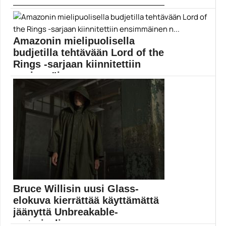
Muropaketti kurkisti vuonna 2022 julkaistavien
elokuvien listalle ja...
Elokuva-artikkelit
Amazonin mielipuolisella
budjetilla tehtävään Lord of the
Rings -sarjaan kiinnitettiin
ensimmäinen n...
Lord of the Rings -sarja nähdään vasta vuonna...
Amazon Prime
Bruce Willisin uusi Glass-
elokuva kierrättää käyttämättä
jäänyttä Unbreakable-
materiaalia