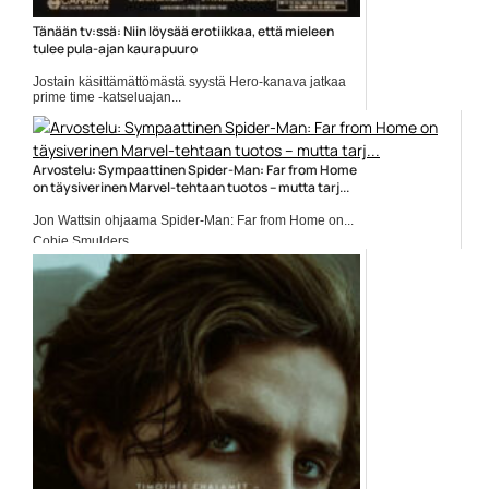
Tänään tv:ssä: Niin löysää erotiikkaa, että mieleen
tulee pula-ajan kaurapuuro
Jostain käsittämättömästä syystä Hero-kanava jatkaa
prime time -katseluajan...
Elokuvauutiset
Arvostelu: Sympaattinen Spider-Man: Far from Home
on täysiverinen Marvel-tehtaan tuotos – mutta tarj...
Jon Wattsin ohjaama Spider-Man: Far from Home on...
Cobie Smulders