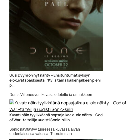
Uusi Dyyni on nyt nähty – Ensituntumat syksyn
elokuvatapauksesta: ”Kyllä tämä kaiken jälkeen pieni
p...
Denis Villeneuven kovasti odotettu ja ennakkoon
vuolaasti kehuttu...
Denis Villeneuve
Kuvat: näin tyylikkäänä nopsajalkaa ei ole nähty – God
of War -taiteilija uudisti Sonic-siilin
Sonic näyttäytyy tuoreessa kuvassa aivan
uudenlaisessa valossa. Tuoreimman...
Elokuvat