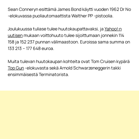
Sean Conneryn esittämä James Bond käytti vuoden 1962 Dr No
-elokuvassa puoliautomaattista Walther PP -pistoolia.
Joulukuussa tuliase tulee huutokaupattavaksi, ja
Yahoo!:n
uutisen
mukaan voittohuuto tulee sijoittumaan jonnekin 114
158 ja 152 237 punnan välimaastoon. Euroissa sama summa on
133 213 – 177 648 euroa.
Muita tulevan huutokaupan kohteita ovat Tom Cruisen kypärä
Top Gun
-elokuvasta sekä Arnold Schwarzeneggerin takki
ensimmäisestä Terminatorista.