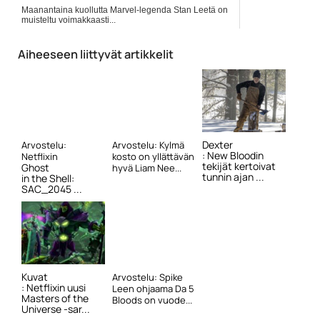
Maanantaina kuollutta Marvel-legenda Stan Leetä on
muisteltu voimakkaasti...
Elokuvauutiset
Aiheeseen liittyvät artikkelit
Dexter
Arvostelu:
Arvostelu: Kylmä
: New Bloodin
Netflixin
kosto on yllättävän
tekijät kertoivat
Ghost
hyvä Liam Nee...
tunnin ajan ...
in the Shell:
SAC_2045 ...
Kuvat
Arvostelu: Spike
: Netflixin uusi
Leen ohjaama Da 5
Masters of the
Bloods on vuode...
Universe -sar...