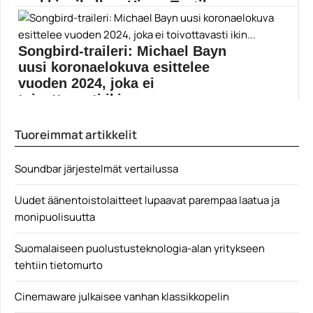
parkkipaikalla – Hippo Taatilan
uutu...
Songbird-traileri: Michael Bayn
Miten suomalaisesta maajoukkuetason koripalloilijasta
tuli uusien Star Wars...
uusi koronaelokuva esittelee
Chewbacca
vuoden 2024, joka ei
toivottavasti ikin...
Haluaako joku oikeasti katsoa vielä nykyistä
Tuoreimmat artikkelit
huomattavasti vaarallisemmasta...
Alexandra Daddario
Soundbar järjestelmät vertailussa
Uudet äänentoistolaitteet lupaavat parempaa laatua ja
monipuolisuutta
Suomalaiseen puolustusteknologia-alan yritykseen
tehtiin tietomurto
Cinemaware julkaisee vanhan klassikkopelin