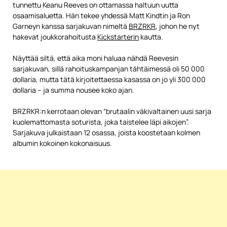
tunnettu Keanu Reeves on ottamassa haltuun uutta
osaamisaluetta. Hän tekee yhdessä Matt Kindtin ja Ron
Garneyn kanssa sarjakuvan nimeltä
BRZRKR
, johon he nyt
hakevat joukkorahoitusta
Kickstarterin
kautta.
Näyttää siltä, että aika moni haluaa nähdä Reevesin
sarjakuvan, sillä rahoituskampanjan tähtäimessä oli 50 000
dollaria, mutta tätä kirjoitettaessa kasassa on jo yli 300 000
dollaria – ja summa nousee koko ajan.
BRZRKR:n kerrotaan olevan “brutaalin väkivaltainen uusi sarja
kuolemattomasta soturista, joka taistelee läpi aikojen”.
Sarjakuva julkaistaan 12 osassa, joista koostetaan kolmen
albumin kokoinen kokonaisuus.