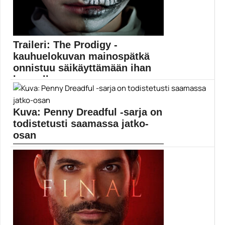
Traileri: The Prodigy -
kauhuelokuvan mainospätkä
onnistuu säikäyttämään ihan
kunnolla
Orange Is the New Black -sarjasta ja Se-elokuvasta...
Elokuvat
Kuva: Penny Dreadful -sarja on
todistetusti saamassa jatko-
osan
Penny Dreadful: City of Angels -sarja sijoittuu 1930-
luvun...
Elokuvat