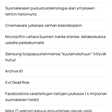
Suomalaiseen puolustusteknologia-alan yritykseen
tehtiin tietomurto
Cinemaware julkaisee vanhan klassikkopelin
Microsoftin valtava Suomen-hanke etenee: datakeskuksia
usealle paikkakunnalle
Samsung torppaa puhelimiensa ”kuutamokohuun” liittyvät
huhut
Archive 81
Evil Dead Rise
Facebookista varastettujen tietojen joukossa 1,4 miljoonan
suomalaisen tiedot
Miksi IT-sektorin kasvun ennustetaan olevan vielä