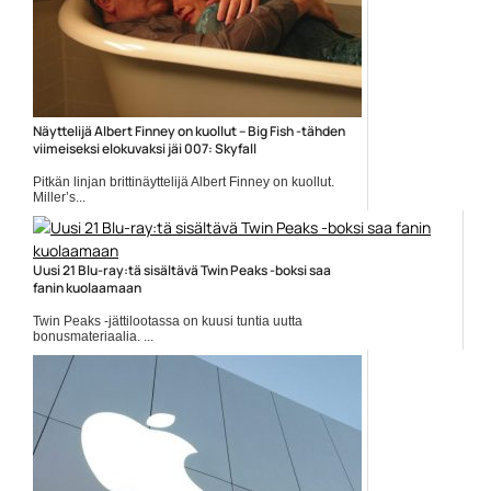
Näyttelijä Albert Finney on kuollut – Big Fish -tähden
viimeiseksi elokuvaksi jäi 007: Skyfall
Pitkän linjan brittinäyttelijä Albert Finney on kuollut.
Miller’s...
Albert Finney
Uusi 21 Blu-ray:tä sisältävä Twin Peaks -boksi saa
fanin kuolaamaan
Twin Peaks -jättilootassa on kuusi tuntia uutta
bonusmateriaalia. ...
David Lynch