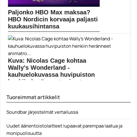
Paljonko HBO Max maksaa?
HBO Nordicin korvaaja paljasti
kuukausihintansa
HBO Nordicin 26.10.2021 korvaavan HBO Maxin hinta
on...
Elokuvauutiset
Kuva: Nicolas Cage kohtaa
Wally’s Wonderland -
kauhuelokuvassa huvipuiston
henkiin heränneet animatro...
Nicolas Cage on mukana jälleen yhdessä kahjossa
Tuoreimmat artikkelit
projektissa....
Elokuvat
Soundbar järjestelmät vertailussa
Uudet äänentoistolaitteet lupaavat parempaa laatua ja
monipuolisuutta