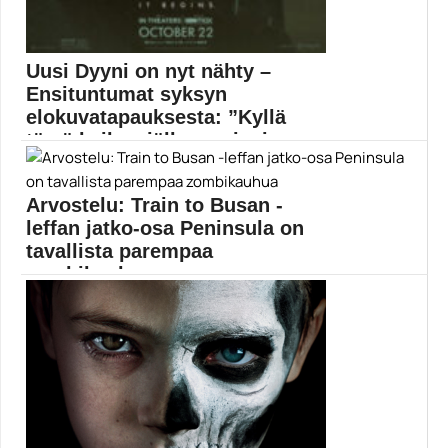
Uusi Dyyni on nyt nähty –
Ensituntumat syksyn
elokuvatapauksesta: ”Kyllä
tämä kaiken jälkeen pieni p...
Denis Villeneuven kovasti odotettu ja ennakkoon
vuolaasti kehuttu...
Arvostelu: Train to Busan -
Denis Villeneuve
leffan jatko-osa Peninsula on
tavallista parempaa
zombikauhua
Peninsula on tyyliltään rohkean erilainen elokuva kuin
Train...
Dong-Won Gang