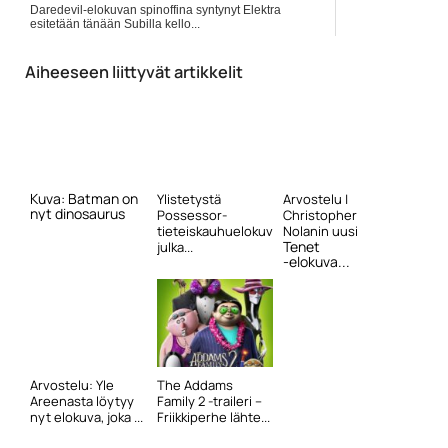
Daredevil-elokuvan spinoffina syntynyt Elektra
esitetään tänään Subilla kello...
Elokuvauutiset
Aiheeseen liittyvät artikkelit
Kuva: Batman on
Ylistetystä
Arvostelu |
nyt dinosaurus
Possessor-
Christopher
tieteiskauhuelokuvasta
Nolanin uusi
Tenet
julka...
-elokuva...
Arvostelu: Yle
The Addams
Areenasta löytyy
Family 2 -traileri –
nyt elokuva, joka ...
Friikkiperhe lähte...