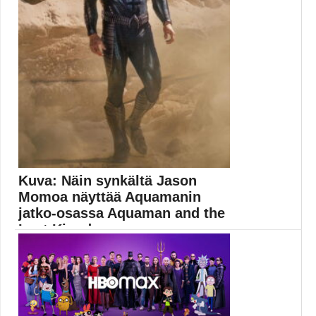
Kuva: Näin synkältä Jason
Momoa näyttää Aquamanin
jatko-osassa Aquaman and the
Lost Kingdom
Aquaman-jatko-osan kuvaukset ovat parhaillaan
käynnissä. Ohjaaja James Wan...
Elokuvat