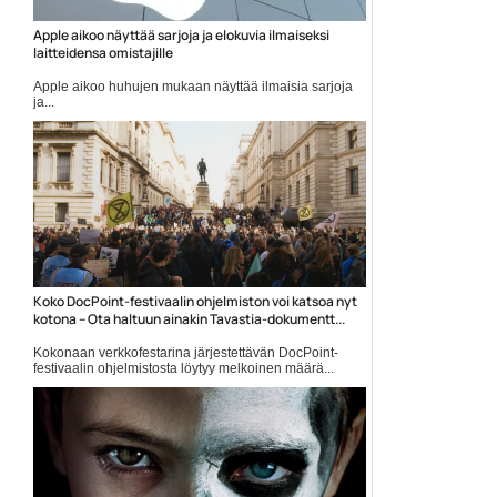
Apple aikoo näyttää sarjoja ja elokuvia ilmaiseksi
laitteidensa omistajille
Apple aikoo huhujen mukaan näyttää ilmaisia sarjoja
ja...
Apple
Koko DocPoint-festivaalin ohjelmiston voi katsoa nyt
kotona – Ota haltuun ainakin Tavastia-dokumentt...
Kokonaan verkkofestarina järjestettävän DocPoint-
festivaalin ohjelmistosta löytyy melkoinen määrä...
DocPoint