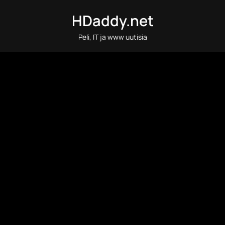
Skip
HDaddy.net
to
content
Peli, IT ja www uutisia