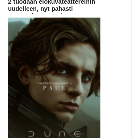
2 tuodaan elokuvateattereihin
uudelleen, nyt pahasti
sensuroituna versio...
20th Century Fox aikoo nyhtää Deadpoolin suosiosta
kaiken...
Elokuvauutiset