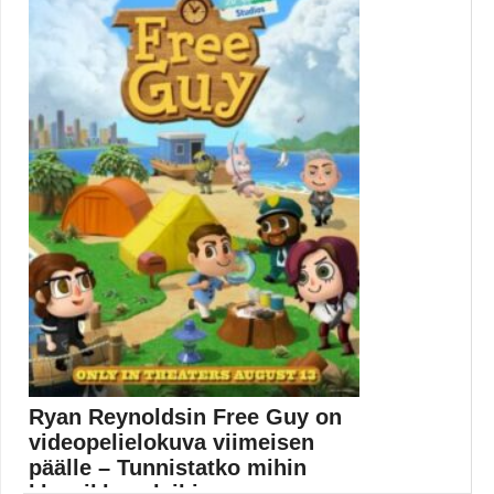
Isaac Asimovin Säätiö-kirjoihin pohjaavan ja
jättibudjetilla tehdyn Foundation-tv-sarjan...
Apple TV Plus
Ryan Reynoldsin Free Guy on
videopelielokuva viimeisen
päälle – Tunnistatko mihin
klassikkopeleihin ...