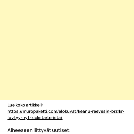
Lue koko artikkeli:
https://muropaketti.com/elokuvat/keanu-reevesin-brzrkr-
loytyy-nyt-kickstarterista/
Aiheeseen liittyvät uutiset: