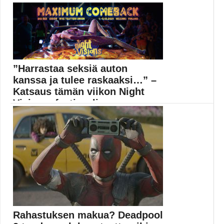
Free Guy -pelielokuvien julisteesta löytyy monia
viittauksia tunnettuihin...
Elokuvat
”Harrastaa seksiä auton
kanssa ja tulee raskaaksi…” –
Katsaus tämän viikon Night
Visions -festivaali...
Night Visions tulee taas! Night Visions Maximum
Comeback...
Elokuva-artikkelit
Rahastuksen makua? Deadpool