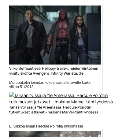
Viikon leffauutiset: Hellboy-traileri, mielenkiintoinen
yksityiskohta Avengers: Infinity Warista, Ge...
Muropaketin toimitus kokosi samalle sivulle kaikki
viikon 51/2018...
Elokuvauutiset
Tänään tv:ssä ja Yle Areenassa: Hercule Poirotin
tutkimukset jatkuvat – mukana Marvel-tähti yhdessä
...
Ei viikkoa ilman Hercule Poirotia ratkomassa
mysteereitä. Tänään...
Elokuvauutiset