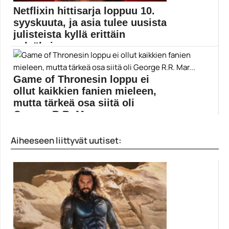
Netflixin hittisarja loppuu 10.
syyskuuta, ja asia tulee uusista
julisteista kyllä erittäin
selväksi
Lucifer päättyy syyskuun alussa monien fanien
suureksi harmiksi....
Game of Thronesin loppu ei
Elokuvauutiset
ollut kaikkien fanien mieleen,
mutta tärkeä osa siitä oli
George R.R. Mar...
Tapa, millä Game of Thrones päättyi, oli George...
Aiheeseen liittyvät uutiset:
Elokuvat