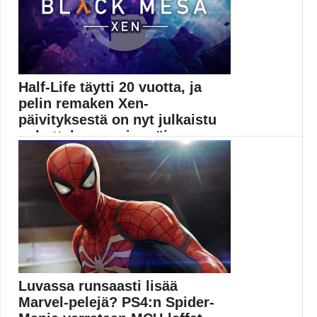
open world
Half-Life täytti 20 vuotta, ja
pelin remaken Xen-
päivityksestä on nyt julkaistu
puhutteleva ensimmäi...
Pelimaailman merkkiteos Half-Life on jo 20-vuotias, ja
juhlapäivästä...
Black Mesa
Luvassa runsaasti lisää
Marvel-pelejä? PS4:n Spider-