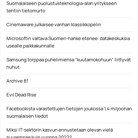
Suomalaiseen puolustusteknologia-alan yritykseen
tehtiin tietomurto
Cinemaware julkaisee vanhan klassikkopelin
Microsoftin valtava Suomen-hanke etenee: datakeskuksia
usealle paikkakunnalle
Samsung torppaa puhelimiensa ”kuutamokohuun” liittyvät
huhut
Archive 81
Evil Dead Rise
Facebookista varastettujen tietojen joukossa 1,4 miljoonan
suomalaisen tiedot
Miksi IT-sektorin kasvun ennustetaan olevan vielä
suurempaa kuin vuonna 2022?