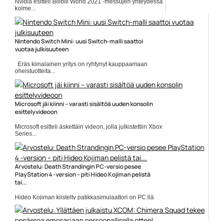
Nvidia esitteli Bilibili World 2021 -messujen yhteydessä
kolme...
Geforce RTX 3080
Nintendo Switch Mini: uusi Switch-malli saattoi
vuotaa julkisuuteen
Eräs kiinalainen yritys on ryhtynyt kauppaamaan
oheistuotteita...
Huhut
Microsoft jäi kiinni – varasti sisältöä uuden konsolin
esittelyvideoon
Microsoft esitteli äskettäin videon, jolla julkistettiin Xbox
Series...
Microsoft
Arvostelu: Death Strandingin PC-versio pesee
PlayStation 4 -version – piti Hideo Kojiman pelistä
tai...
Hideo Kojiman kiistelty patikkasimulaattori on PC:llä
entistä kauniimpi,...
Death Stranding