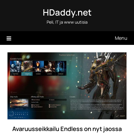
Skip
HDaddy.net
to
content
Peli, IT ja www uutisia
Menu
Avaruusseikkailu Endless on nyt jaossa