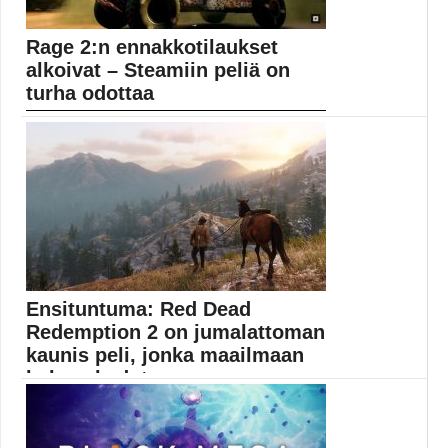
Rage 2:n ennakkotilaukset
alkoivat – Steamiin peliä on
turha odottaa
Bethesda on aloittanut Rage 2:n ennakkotilauksien
tarjoamisen. PC-pelaajien...
Bethesda
Ensituntuma: Red Dead
Redemption 2 on jumalattoman
kaunis peli, jonka maailmaan
haluaa kadota
Tänään ilmestynyt Red Dead Redemption 2 on
vuoden...