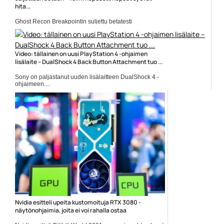
hita...
Ghost Recon Breakpointin suljettu betatesti
järjestetään 5.-8. syyskuuta....
Ghost Recon Breakpoint
Video: tällainen on uusi PlayStation 4 -ohjaimen
lisälaite – DualShock 4 Back Button Attachment tuo ...
Sony on paljastanut uuden lisälaitteen DualShock 4 -
ohjaimeen....
DualShock 4
Nvidia esitteli upeita kustomoituja RTX 3080 -
näytönohjaimia, joita ei voi rahalla ostaa