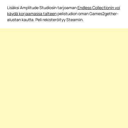
Lisäksi Amplitude Studiosin tarjoaman
Endless Collectionin voi
käydä korjaamassa talteen
pelistudion oman Games2gether-
alustan kautta. Peli rekisteröityy Steamiin.