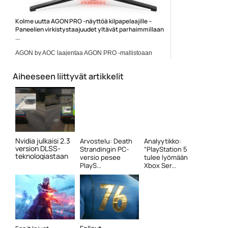
Kolme uutta AGON PRO -näyttöä kilpapelaajille –
Paneelien virkistystaajuudet yltävät parhaimmillaan
...
AGON by AOC laajentaa AGON PRO -mallistoaan
kolmella...
AGON by AOC
Aiheeseen liittyvät artikkelit
Nvidia julkaisi 2.3
Arvostelu: Death
Analyytikko:
version DLSS-
Strandingin PC-
“PlayStation 5
teknologiastaan
versio pesee
tulee lyömään
PlayS...
Xbox Ser...