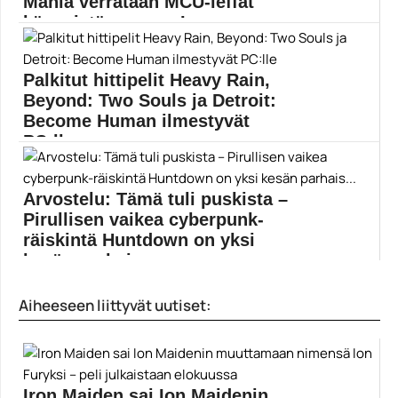
Mania verrataan MCU-leffat
käynnistäneeseen Iron...
Ennätyksiä rikkoneen Marvel’s Spider-Man -pelin
odotetaan avaavan uuden aikakauden Marvelin
Palkitut hittipelit Heavy Rain,
supersankaripeleille. Syyskuun alussa ilmestynyt
Marvel’s Spider-Man on jo nyt kohonnut yhdeksi
Beyond: Two Souls ja Detroit:
vuoden kehutuimmista p… Lue koko artikkeli: ...
Become Human ilmestyvät
Insomniac Games
PC:lle
Sonyn yksinoikeus on ohi: Quantic Dreamin kehutut
tarinapelit...
Arvostelu: Tämä tuli puskista –
Beyond: Two Souls
Pirullisen vaikea cyberpunk-
räiskintä Huntdown on yksi
kesän parhais...
Loistavasti toteutetun Huntdownin cyberpunkia
Aiheeseen liittyvät uutiset:
huokuvassa maailmassa kaduilla marssivat...
Huntdown
Iron Maiden sai Ion Maidenin