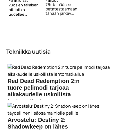
Fallout
Fanit loivat
76:tta pääsee
vuosien takaisen
betatestaamaan
hittibiisin
tänään järkev...
uudellee...
Tekniikka uutisia
Red Dead Redemption 2:n
tuore pelimodi tarjoaa
aikakaudelle uskollista
lentomatkailua
Rockstar Gamesin hittipelissä voi nyt matkustaa
vapaasti kuumailmapallolla....
Arvostelu: Destiny 2:
PC
Shadowkeep on lähes