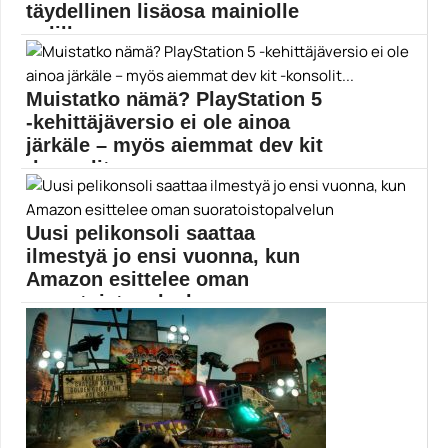
täydellinen lisäosa mainiolle
pelille
Destiny 2 Shadowkeep esittelee Guardianien tähän
mennessä suurimman...
Muistatko nämä? PlayStation 5
Destiny
-kehittäjäversio ei ole ainoa
järkäle – myös aiemmat dev kit
-konsolit...
Sonyn aiempien PlayStation-konsoleiden
kehittäjäkappaleet ovat kaikki poikenneet
Uusi pelikonsoli saattaa
kuluttajakäyttöön...
ilmestyä jo ensi vuonna, kun
Pelikonsolit
Amazon esittelee oman
suoratoistopalvelun
Amazon kaavailee julkaisevansa oman pelikonsolin,
jolla se lähtee...
Amazon