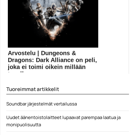
Arvostelu | Dungeons &
Dragons: Dark Alliance on peli,
joka ei toimi oikein millään
tasolla
Dungeons & Dragons: Dark Alliance on monotonisen
Tuoreimmat artikkelit
tylsä...
Dungeons and Dragons
Soundbar järjestelmät vertailussa
Uudet äänentoistolaitteet lupaavat parempaa laatua ja
monipuolisuutta