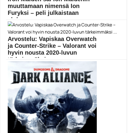
muuttamaan nimensä Ion
Furyksi – peli julkaistaan
elokuussa
Tunnetun hevibändin nimellä ratsastanut Ion Maiden
tulee saataville...
Arvostelu: Vapiskaa Overwatch
3D Realms
ja Counter-Strike – Valorant voi
hyvin nousta 2020-luvun
tärkeimmäksi ...
Riot Gamesin kilpailullinen räiskintäpeli Valorant on nyt
ensimmäisten...
Peliarvostelut