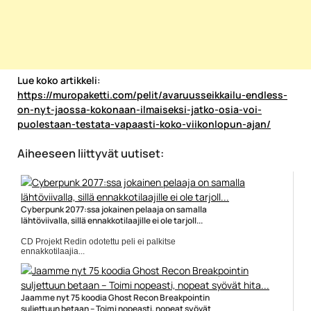
Lue koko artikkeli:
https://muropaketti.com/pelit/avaruusseikkailu-endless-
on-nyt-jaossa-kokonaan-ilmaiseksi-jatko-osia-voi-
puolestaan-testata-vapaasti-koko-viikonlopun-ajan/
Aiheeseen liittyvät uutiset:
Cyberpunk 2077:ssa jokainen pelaaja on samalla
lähtöviivalla, sillä ennakkotilaajille ei ole tarjoll...
CD Projekt Redin odotettu peli ei palkitse
ennakkotilaajia...
CD Projekt Red
Jaamme nyt 75 koodia Ghost Recon Breakpointin
suljettuun betaan – Toimi nopeasti, nopeat syövät