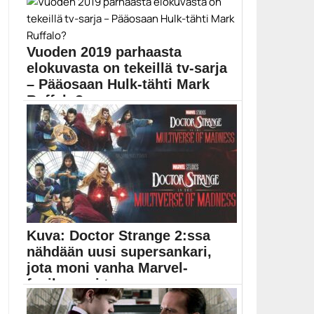
Netflixin The Witcher -sarjan toisella kaudella on
huhun...
Elokuvat
Vuoden 2019 parhaasta
elokuvasta on tekeillä tv-sarja
– Pääosaan Hulk-tähti Mark
Ruffalo?
Parhaan elokuvan Oscarin voittaneesta Parasite-
elokuvasta on tekeillä myös...
Bong Joon-ho
Kuva: Doctor Strange 2:ssa
nähdään uusi supersankari,
jota moni vanha Marvel-
fanikaan ei tunne
Huhujen mukaan toukokuussa ensi-iltansa saavassa