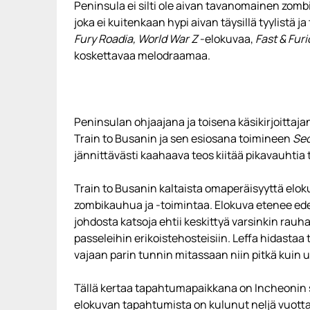
Peninsula ei silti ole aivan tavanomainen zombi
joka ei kuitenkaan hypi aivan täysillä tyylistä 
Fury Roadia, World War Z
-elokuvaa,
Fast & Fur
koskettavaa melodraamaa.
Peninsulan ohjaajana ja toisena käsikirjoittaja
Train to Busanin ja sen esiosana toimineen
Seo
jännittävästi kaahaava teos kiitää pikavauhtia 
Train to Busanin kaltaista omaperäisyyttä eloku
zombikauhua ja -toimintaa. Elokuva etenee edel
johdosta katsoja ehtii keskittyä varsinkin rauh
passeleihin erikoistehosteisiin. Leffa hidastaa 
vajaan parin tunnin mitassaan niin pitkä kuin 
Tällä kertaa tapahtumapaikkana on Incheonin
elokuvan tapahtumista on kulunut neljä vuotta,