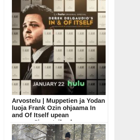
Arvostelu | Muppetien ja Yodan
luoja Frank Ozin ohjaama In
and Of Itself upean
omaperäinen taikashow...
Taikashow’n ja dokumentin yhdistelmä Derek
DelGaudio’s In and...