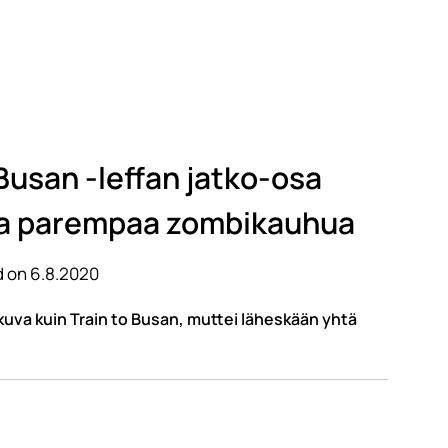
 Busan -leffan jatko-osa
sta parempaa zombikauhua
 on 6.8.2020
okuva kuin Train to Busan, muttei läheskään yhtä