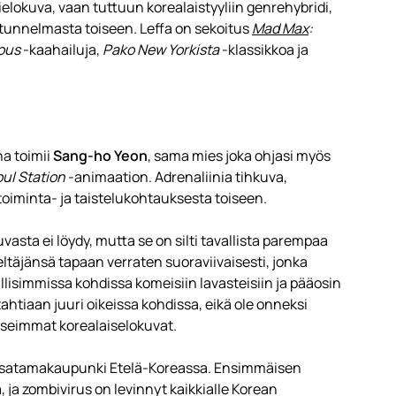
elokuva, vaan tuttuun korealaistyyliin genrehybridi,
ja tunnelmasta toiseen. Leffa on sekoitus
Mad Max
:
ious
-kaahailuja,
Pako New Yorkista
-klassikkoa ja
na toimii
Sang-ho Yeon
, sama mies joka ohjasi myös
ul Station
-animaation. Adrenaliinia tihkuva,
toiminta- ja taistelukohtauksesta toiseen.
vasta ei löydy, mutta se on silti tavallista parempaa
täjänsä tapaan verraten suoraviivaisesti, jonka
allisimmissa kohdissa komeisiin lavasteisiin ja pääosin
tahtiaan juuri oikeissa kohdissa, eikä ole onneksi
useimmat korealaiselokuvat.
 satamakaupunki Etelä-Koreassa. Ensimmäisen
 ja zombivirus on levinnyt kaikkialle Korean