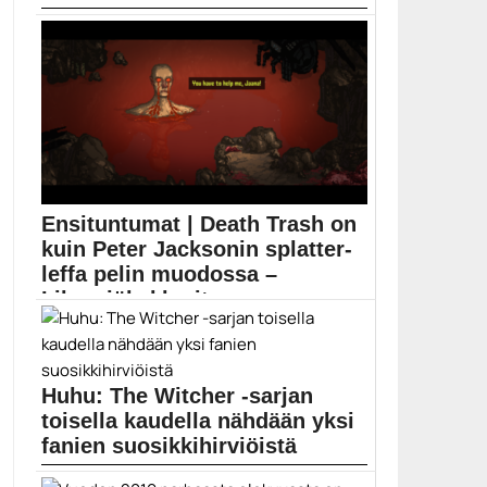
HBO Nordicin 26.10.2021 korvaavan HBO Maxin hinta
on...
Elokuvauutiset
Ensituntumat | Death Trash on
kuin Peter Jacksonin splatter-
leffa pelin muodossa –
Lihayrjökekkerit ...
Crafting Legendsin luoma Death Trash on törkeä
roolipeli,...
Death Trash
Huhu: The Witcher -sarjan
toisella kaudella nähdään yksi
fanien suosikkihirviöistä