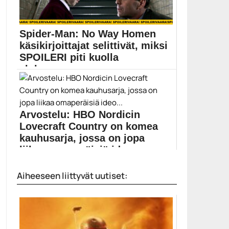
Doctor Strange in...
Doctor Strange
Spider-Man: No Way Homen
käsikirjoittajat selittivät, miksi
SPOILERI piti kuolla
elokuvassa
Spider-Man: No Way Home sai ensi-iltansa joulukuun
puolivälissä...
Chris McKenna
Arvostelu: HBO Nordicin
Lovecraft Country on komea
kauhusarja, jossa on jopa
liikaa omaperäisiä ideo...
Kesän tärkein sarja Lovecraft Country tarjoaa paljon
Aiheeseen liittyvät uutiset:
muutakin...
Abbey Lee