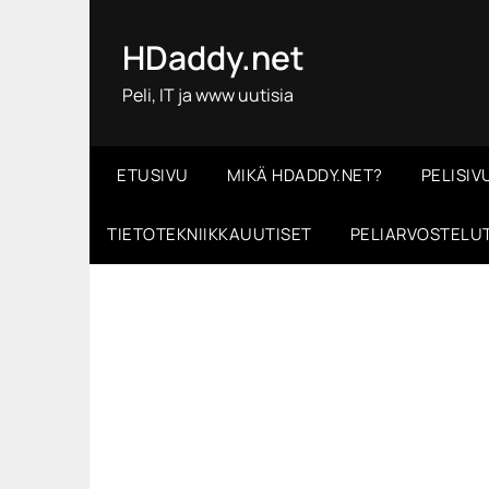
Skip
to
HDaddy.net
content
Peli, IT ja www uutisia
ETUSIVU
MIKÄ HDADDY.NET?
PELISIV
TIETOTEKNIIKKAUUTISET
PELIARVOSTELU