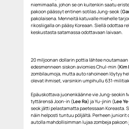
niemimaalla, johon se on kuitenkin saatu erist
pakoon päässyt entinen sotilas Jung-seok (
Ga
pakolaisena. Menneitä katuvalle miehelle tarjou
rikosliigalla on pääsy Koreaan. Siellä odottaa 
keskustasta satamassa odottavaan laivaan.
20 miljoonan dollarin pottia lähtee noutamaan
edesmenneen siskon aviomies Chul-min (
Kim
zombilaumoja, mutta auto rahoineen löytyy helpo
olevat ihmiset, varsinkin umpihullu 631-militiak
Epäuskottava juonenkäänne vie Jung-seokin M
tyttärensä Joon-in (
Lee Ra
) ja Yu-jinin (
Lee Y
seok jätti pelastamatta paetessaan Koreasta. 
näin helposti tuntuu pöljältä. Perheen juniorit
autolla mahdollisimman lujaa zombeja pakoon ja