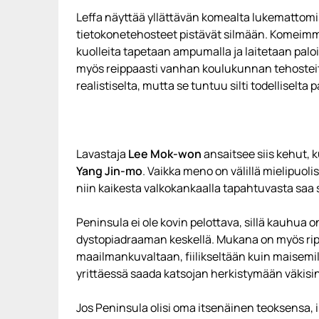
Leffa näyttää yllättävän komealta lukemattomi
tietokonetehosteet pistävät silmään. Komeimmilla
kuolleita tapetaan ampumalla ja laitetaan paloik
myös reippaasti vanhan koulukunnan tehosteit
realistiselta, mutta se tuntuu silti todelliselta p
Lavastaja
Lee Mok-won
ansaitsee siis kehut, 
Yang Jin-mo
. Vaikka meno on välillä mielipuol
niin kaikesta valkokankaalla tapahtuvasta saa 
Peninsula ei ole kovin pelottava, sillä kauhua
dystopiadraaman keskellä. Mukana on myös ripau
maailmankuvaltaan, fiilikseltään kuin maisemi
yrittäessä saada katsojan herkistymään väkisin
Jos Peninsula olisi oma itsenäinen teoksensa, 