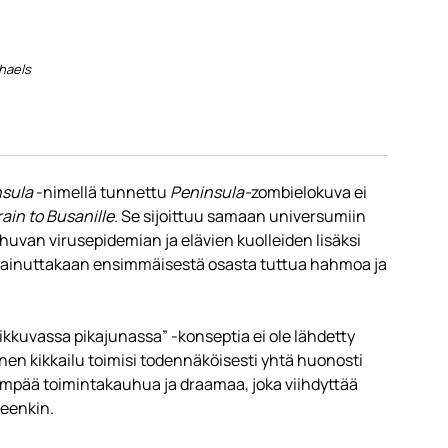
haels
nsula
-nimellä tunnettu
Peninsula-
zombielokuva ei
rain to Busanille
. Se sijoittuu samaan universumiin
uvan virusepidemian ja elävien kuolleiden lisäksi
 ole ainuttakaan ensimmäisestä osasta tuttua hahmoa ja
ikkuvassa pikajunassa” -konseptia ei ole lähdetty
en kikkailu toimisi todennäköisesti yhtä huonosti
empää toimintakauhua ja draamaa, joka viihdyttää
eenkin.