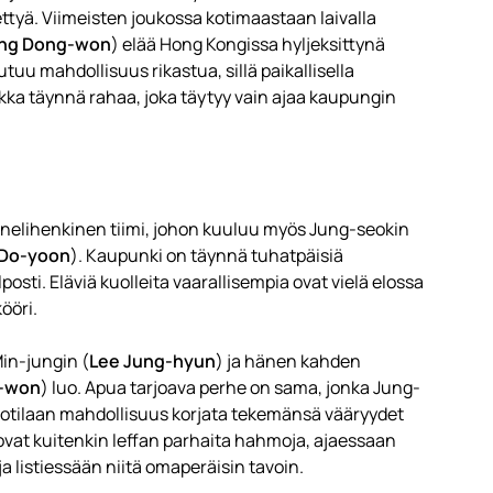
ettyä. Viimeisten joukossa kotimaastaan laivalla
ng Dong-won
) elää Hong Kongissa hyljeksittynä
tuu mahdollisuus rikastua, sillä paikallisella
rekka täynnä rahaa, joka täytyy vain ajaa kaupungin
 nelihenkinen tiimi, johon kuuluu myös Jung-seokin
 Do-yoon
). Kaupunki on täynnä tuhatpäisiä
sti. Eläviä kuolleita vaarallisempia ovat vielä elossa
ööri.
in-jungin (
Lee Jung-hyun
) ja hänen kahden
e-won
) luo. Apua tarjoava perhe on sama, jonka Jung-
Sotilaan mahdollisuus korjata tekemänsä vääryydet
 ovat kuitenkin leffan parhaita hahmoja, ajaessaan
 listiessään niitä omaperäisin tavoin.