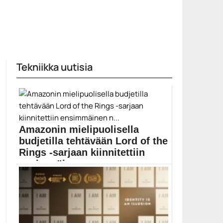
Tekniikka uutisia
Amazonin mielipuolisella
budjetilla tehtävään Lord of the
Rings -sarjaan kiinnitettiin
ensimmäinen n...
Lord of the Rings -sarja nähdään vasta vuonna...
Amazon Prime