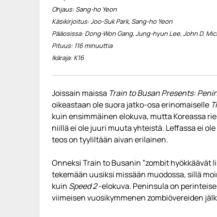
Ohjaus: Sang-ho Yeon
Käsikirjoitus: Joo-Suk Park, Sang-ho Yeon
Pääosissa: Dong-Won Gang, Jung-hyun Lee, John D. Mic
Pituus: 116 minuuttia
Ikäraja: K16
Joissain maissa
Train to Busan Presents: Peni
oikeastaan ole suora jatko-osa erinomaiselle
T
kuin ensimmäinen elokuva, mutta Koreassa rieh
niillä ei ole juuri muuta yhteistä. Leffassa ei
teos on tyyliltään aivan erilainen.
Onneksi Train to Busanin ”zombit hyökkäävät li
tekemään uusiksi missään muodossa, sillä moin
kuin
Speed 2
-elokuva. Peninsula on perinteis
viimeisen vuosikymmenen zombiövereiden jälk