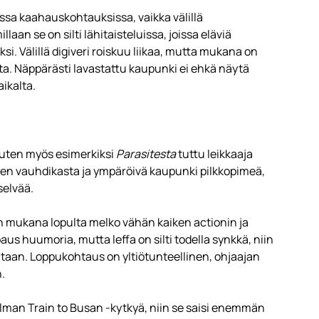
ssa kaahauskohtauksissa, vaikka välillä
an se on silti lähitaisteluissa, joissa eläviä
si. Välillä digiveri roiskuu liikaa, mutta mukana on
a. Näppärästi lavastattu kaupunki ei ehkä näytä
aikalta.
kuten myös esimerkiksi
Parasitesta
tuttu leikkaaja
isen vauhdikasta ja ympäröivä kaupunki pilkkopimeä,
selvää.
 on mukana lopulta melko vähän kaiken actionin ja
s huumoria, mutta leffa on silti todella synkkä, niin
ltaan. Loppukohtaus on yltiötunteellinen, ohjaajan
.
ilman Train to Busan -kytkyä, niin se saisi enemmän