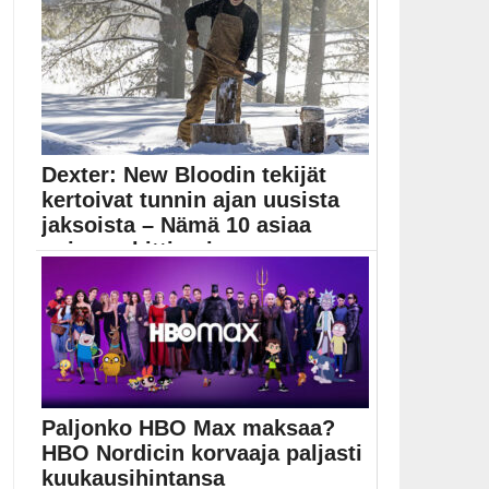
Derek DelGaudio
Dexter: New Bloodin tekijät
kertoivat tunnin ajan uusista
jaksoista – Nämä 10 asiaa
opimme hittisarj...
Michael C. Hallin esittämä sarjamurhaaja Dexter
Morgan palaa...
Dexter
Paljonko HBO Max maksaa?
HBO Nordicin korvaaja paljasti
kuukausihintansa