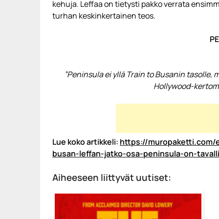
kehuja. Leffaa on tietysti pakko verrata ensim
turhan keskinkertainen teos.
PE
”Peninsula ei yllä Train to Busanin tasolle
Hollywood-kertomu
Lue koko artikkeli:
https://muropaketti.com/e
busan-leffan-jatko-osa-peninsula-on-tava
Aiheeseen liittyvät uutiset: