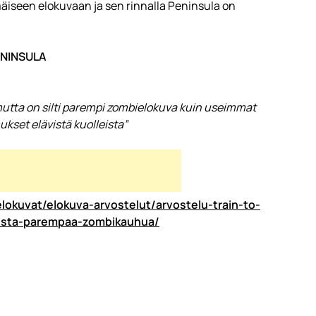
mäiseen elokuvaan ja sen rinnalla Peninsula on
NINSULA
, mutta on silti parempi zombielokuva kuin useimmat
kset elävistä kuolleista”
lokuvat/elokuva-arvostelut/arvostelu-train-to-
llista-parempaa-zombikauhua/