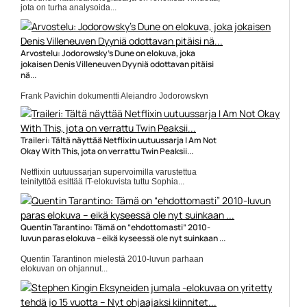
jota on turha analysoida...
Atle Knudsen
Arvostelu: Jodorowsky’s Dune on elokuva, joka
jokaisen Denis Villeneuven Dyyniä odottavan pitäisi
nä...
Frank Pavichin dokumentti Alejandro Jodorowskyn
epäonnisesta yrityksestä tehdä...
Alejandro Jodorowsky
Traileri: Tältä näyttää Netflixin uutuussarja I Am Not
Okay With This, jota on verrattu Twin Peaksii...
Netflixin uutuussarjan supervoimilla varustettua
teinityttöä esittää IT-elokuvista tuttu Sophia...
Elokuvat
Quentin Tarantino: Tämä on “ehdottomasti” 2010-
luvun paras elokuva – eikä kyseessä ole nyt suinkaan ...
Quentin Tarantinon mielestä 2010-luvun parhaan
elokuvan on ohjannut...
Aaron Sorkin