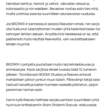
tekniikan kehitys, heimot ja valtiot, väkivallan oikeutus,
kolonisaatio ja niin edelleen. Berzerker nostaa esiin ties mitä,
mutta unohtaa asiansa suunnilleen seuraavassa ruudussa.
Jos BRZRKR:in kannessa ei seisoisi Reevesin nimeä, niin sarjis
olisi hukkunut lukemattomien muiden yhtä keskinkertaisen tai
kehnojen lehtien sekaan. Ärsyttävintä tekeleessä on se, että
päähenkilö myös näyttää Reevesiltä, vain vauhdittaakseen
lehden myyntiä.
BRZRKR:n pohjalta puuhataan myös näytelmäelokuvaa ja
animesarjaa. Myös sarjiksia lienee luvassa lisää 12 numeron
jälkeen. Toivottavasti BOOM! Studios ja Reeves antavat
mahdollisen jatkon jonkun muun käsiin. Pätevämpi tekijä saisi
taatusti kaivettua kaiken hurmeen keskelle piilotetun, paljon
paremman tarinan esiin.
Harmi kyllä Reeves hallitsee sarjakuvanteon suunnilleen yhtä
hyvin kuin brittiaksentin
Bram Stokerin Dracula
-elokuvassa.