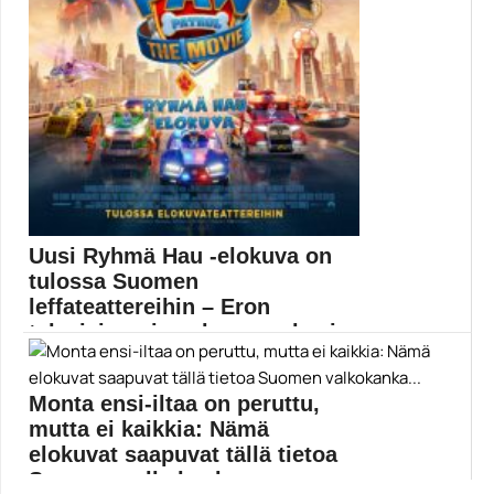
Uusi Ryhmä Hau -elokuva on
tulossa Suomen
leffateattereihin – Eron
televisiosarjaan huomaa hyvin
nop...
Monta ensi-iltaa on peruttu,
Paw Patrol eli Ryhmä Hau merkkaa nurkat ja...
elokuvatrailerit
mutta ei kaikkia: Nämä
elokuvat saapuvat tällä tietoa
Suomen valkokanka...