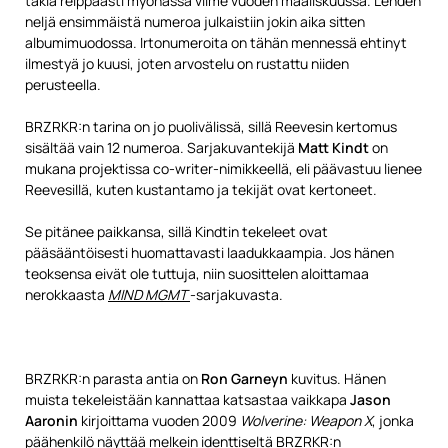
takia reippaasti myöhässä viime vuoden maaliskuussa. Lehden
neljä ensimmäistä numeroa julkaistiin jokin aika sitten
albumimuodossa. Irtonumeroita on tähän mennessä ehtinyt
ilmestyä jo kuusi, joten arvostelu on rustattu niiden
perusteella.
BRZRKR:n tarina on jo puolivälissä, sillä Reevesin kertomus
sisältää vain 12 numeroa. Sarjakuvantekijä
Matt Kindt
on
mukana projektissa co-writer-nimikkeellä, eli päävastuu lienee
Reevesillä, kuten kustantamo ja tekijät ovat kertoneet.
Se pitänee paikkansa, sillä Kindtin tekeleet ovat
pääsääntöisesti huomattavasti laadukkaampia. Jos hänen
teoksensa eivät ole tuttuja, niin suosittelen aloittamaa
nerokkaasta
MIND MGMT
-sarjakuvasta.
BRZRKR:n parasta antia on
Ron Garneyn
kuvitus. Hänen
muista tekeleistään kannattaa katsastaa vaikkapa
Jason
Aaronin
kirjoittama vuoden 2009
Wolverine: Weapon X
, jonka
päähenkilö näyttää melkein identtiseltä BRZRKR:n