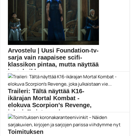
Brad Dourif
Arvostelu | Uusi Foundation-tv-
sarja vain raapaisee scifi-
klassikon pintaa, mutta näyttää
kertakaikk...
Isaac Asimovin Säätiö-kirjoihin pohjaavan ja
jättibudjetilla tehdyn Foundation-tv-sarjan...
Traileri: Tältä näyttää K16-
Apple TV Plus
ikärajan Mortal Kombat -
elokuva Scorpion’s Revenge,
joka julkaistaan vie...
Mortal Kombat -elokuvia on tekeillä kaksin kappalein,
ja...
Toimituksen
Elokuvat