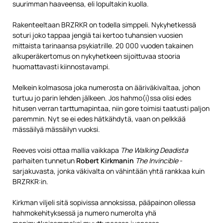
suurimman haaveensa, eli lopultakin kuolla.
Rakenteeltaan BRZRKR on todella simppeli. Nykyhetkessä
soturi joko tappaa jengiä tai kertoo tuhansien vuosien
mittaista tarinaansa psykiatrille. 20 000 vuoden takainen
alkuperäkertomus on nykyhetkeen sijoittuvaa stooria
huomattavasti kiinnostavampi.
Melkein kolmasosa joka numerosta on ääriväkivaltaa, johon
turtuu jo parin lehden jälkeen. Jos hahmo(i)ssa olisi edes
hitusen verran tarttumapintaa, niin gore toimisi taatusti paljon
paremmin. Nyt se ei edes hätkähdytä, vaan on pelkkää
mässäilyä mässäilyn vuoksi.
Reeves voisi ottaa mallia vaikkapa
The Walking Deadista
parhaiten tunnetun
Robert Kirkmanin
The Invincible
-
sarjakuvasta, jonka väkivalta on vähintään yhtä rankkaa kuin
BRZRKR:in.
Kirkman viljeli sitä sopivissa annoksissa, pääpainon ollessa
hahmokehityksessä ja numero numerolta yhä