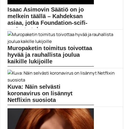
Isaac Asimovin Säätiö on jo
melkein täällä – Kahdeksan
asiaa, jotka Foundation-scifi-
sarjasta tulee ...
Isaac Asimovin klassikkokirjoihin perustuva tv-sarja
Foundation käynnistyy ensi...
Muropaketin toimitus toivottaa
Apple TV
hyvää ja rauhallista joulua
kaikille lukijoille
Oikein hyvää ja rauhallista joulua kaikille Muropaketin
lukijoille,...
Elokuvauutiset
Kuva: Näin selvästi
koronavirus on lisännyt
Netflixin suosiota
Netflix kiinnostaa ihmisiä nyt huomattavasti enemmän
kuin vuosi...
Elokuvat