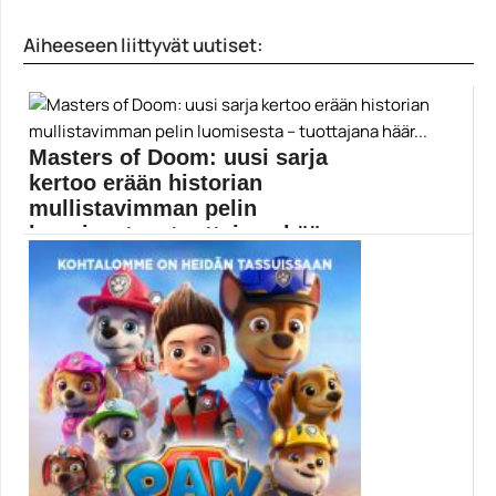
James Grayn ohjaama Ad Astra saa ensi-iltansa
syyskuussa....
Aiheeseen liittyvät uutiset:
Ad Astra
Masters of Doom: uusi sarja
kertoo erään historian
mullistavimman pelin
luomisesta – tuottajana häär...
Doom on eräs tärkeimmistä koskaan kehitetyistä
peleistä, ja...
Doom