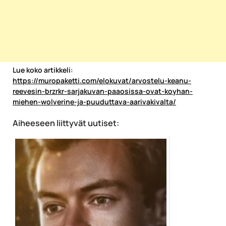
Lue koko artikkeli:
https://muropaketti.com/elokuvat/arvostelu-keanu-
reevesin-brzrkr-sarjakuvan-paaosissa-ovat-koyhan-
miehen-wolverine-ja-puuduttava-aarivakivalta/
Aiheeseen liittyvät uutiset: