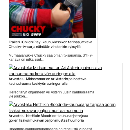
Traileri | Child’s Play -kauhuklassikon tarinaa jatkava
Chucky-tv-sarja nähdään vihdoinkin syksyllä
Murhaajanukke Chucky saa oman tv-sarjansa. SYFY-
kanava on julkaissut...
Brad Dourif
Arvostelu: Midsommar on Ari Asterin painostava
kauhudraama keskiyön auringon alla
Hereditaryn ohjanneen Ari Asterin uusin kauhudraama
vie joukon...
Elokuva-arvostelut
Arvostelu: Netflixin Bloodride-kauhusarja tarjoaa
goren lisäksi mukavan paljon mustaa huumoria
Bloodride-kauhuantologiasarja on rehellistä viihdettä,