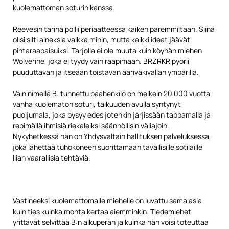
kuolemattoman soturin kanssa.
Reevesin tarina pöllii periaatteessa kaiken paremmiltaan. Siinä
olisi silti aineksia vaikka mihin, mutta kaikki ideat jäävät
pintaraapaisuiksi. Tarjolla ei ole muuta kuin köyhän miehen
Wolverine, joka ei tyydy vain raapimaan. BRZRKR pyörii
puuduttavan ja itseään toistavan ääriväkivallan ympärillä.
Vain nimellä B. tunnettu päähenkilö on melkein 20 000 vuotta
vanha kuolematon soturi, taikuuden avulla syntynyt
puoljumala, joka pysyy edes jotenkin järjissään tappamalla ja
repimällä ihmisiä riekaleiksi säännöllisin väliajoin.
Nykyhetkessä hän on Yhdysvaltain hallituksen palveluksessa,
joka lähettää tuhokoneen suorittamaan tavallisille sotilaille
liian vaarallisia tehtäviä.
Vastineeksi kuolemattomalle miehelle on luvattu sama asia
kuin ties kuinka monta kertaa aiemminkin. Tiedemiehet
yrittävät selvittää B:n alkuperän ja kuinka hän voisi toteuttaa