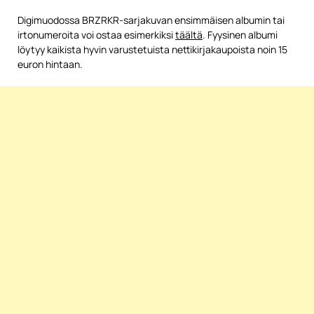
Digimuodossa BRZRKR-sarjakuvan ensimmäisen albumin tai
irtonumeroita voi ostaa esimerkiksi
täältä
. Fyysinen albumi
löytyy kaikista hyvin varustetuista nettikirjakaupoista noin 15
euron hintaan.