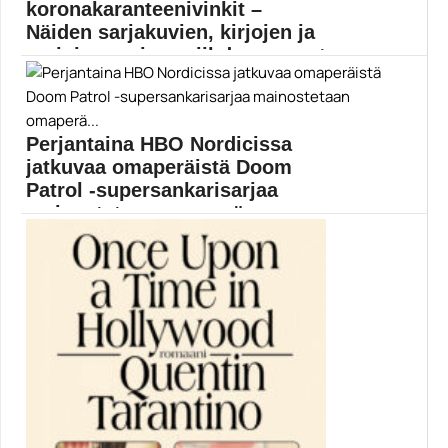
koronakaranteenivinkit –
Näiden sarjakuvien, kirjojen ja
sarjojen parissa viihdymme nyt
Muropaketin elokuvatoimitus listasi, minkä viihteen
parissa koronakotoilu sujuu....
Elokuva-artikkelit
Perjantaina HBO Nordicissa
jatkuvaa omaperäistä Doom
Patrol -supersankarisarjaa
mainostetaan omaperä...
Doom Patrol -supersankarihäröily jatkuu vihdoinkin.
DC Universe ja...
Brendan Fraser