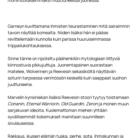
monimutkaisemmaksi muuttuneessa juonessa.
Garneyn kuvittamana ihmisten teurastaminen mitä sairaimmin
tavoin näyttää komealta. Niiden lisäksi hän ei pääse
revittelemään kunnolla kuin parissa huuruisemmassa
trippailukohtauksessa.
Sinne tänne on ripoteltu päähenkilön mytologiaan liittyviä
kiinnostuvia pikkujuttuja. Juonentapainen suorastaan
matelee, Wolverinen ja Reevesin sekasikiöltä näyttävän
soturin tarpoessa verimössön keskellä kuin saappaat suohon
juuttuneena.
Marvelin kynsiniekan lisäksi Reevesin stoori tyytyy toistamaan
Conanin, Eternal Warriorin, Old Guardin, Zeron
ja monen muun
sarjakuvan ideoita. Kuolemattoman miehen yhtään
syvällisemmät kokemukset mainitaan suunnilleen
sivulauseissa.
Rakkaus, ikuisen elämän tuska, perhe, sota, ihmiskunnan ja