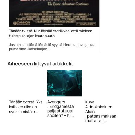
Tänään tv:ssä: Niin löysää erotiikkaa, että mieleen
tulee pula-ajan kaurapuuro
Jostain käsittämättömästä syystä Hero-kanava jatkaa
prime time -katseluajan...
Elokuvauutiset
Aiheeseen liittyvät artikkelit
Avengers
Tänään tv:ssä: Yksi
Kuva:
: Endgamesta
kaikkien aikojen
Aidonkokoinen
paljastui uusi
Alien
synkimmistä e...
spoileri? – Ki...
-patsas maksaa
maltaita j...