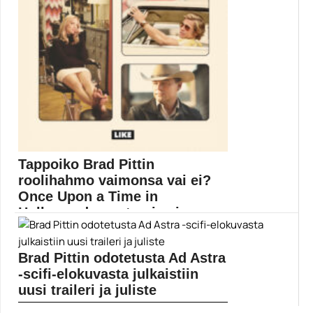
Tappoiko Brad Pittin
roolihahmo vaimonsa vai ei?
Once Upon a Time in
Hollywood -mysteeri sai
vihdoin...
Brad Pittin odotetusta Ad Astra
Quentin Tarantinon kirja Once Upon a Time in...
Brad Pitt
-scifi-elokuvasta julkaistiin
uusi traileri ja juliste