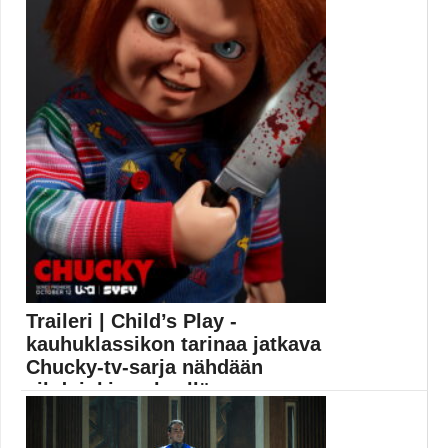
Traileri | Child’s Play -
kauhuklassikon tarinaa jatkava
Chucky-tv-sarja nähdään
vihdoinkin syksyllä
Murhaajanukke Chucky saa oman tv-sarjansa. SYFY-
kanava on julkaissut...