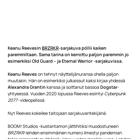
Keanu Reevesin
BRZRKR
-sarjakuva pöllii kaiken
paremmiltaan. Sama tarina on kerrottu paljon paremmin jo
esimerkiksi Old Guard – ja Eternal Warrior -sarjakuvissa.
Keanu Reeves
on tehnyt näyttelijänuransa ohella paljon
muutakin. Hän on esimerkiksi julkaissut kaksi kirjaa yhdessä
Alexandra Grantin
kanssa ja soittanut bassoa
Dogstar
-
yhtyeessä. Vuoden 2020 lopussa Reeves esiintyi
Cyberpunk
2077
-videopelissä.
Nyt Reeves kokeilee taitojaan sarjakuvantekijänä.
BOOM! Studios -kustantamon jättihitiksi muodostuneen
BRZRKR
-lehden ensimmäinen numero ilmestyi pandemian