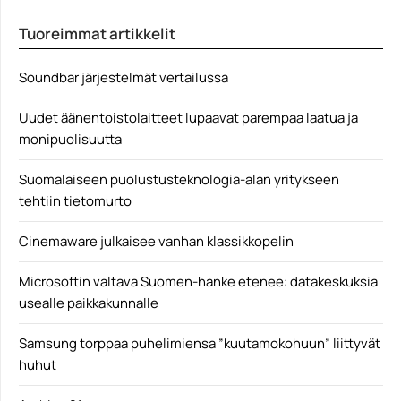
Koronaperkele on verottanut vahvasti
Tuoreimmat artikkelit
elokuvateattereihin tänä keväänä saapuvien...
Elokuva-arvostelut
Soundbar järjestelmät vertailussa
Uudet äänentoistolaitteet lupaavat parempaa laatua ja
monipuolisuutta
Suomalaiseen puolustusteknologia-alan yritykseen
tehtiin tietomurto
Cinemaware julkaisee vanhan klassikkopelin
Microsoftin valtava Suomen-hanke etenee: datakeskuksia
usealle paikkakunnalle
Samsung torppaa puhelimiensa ”kuutamokohuun” liittyvät
huhut