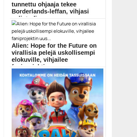
tunnettu ohjaaja tekee
Elokuvauutiset
Borderlands-leffan, vihjasi
pelistudio
Borderlands-elokuvasta saattoi paljastua yksityiskohtia,
sillä peliä kehittävän Gearbox-studion...
Borderlands
Alien: Hope for the Future on
virallisia pelejä uskollisempi
elokuville, vihjailee
faniprojektin uus...
Epävirallinen Alien: Hope for the Future tulee
olemaan...
Alien