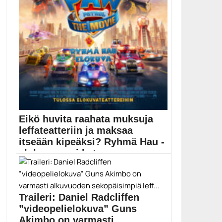
Eikö huvita raahata muksuja
leffateatteriin ja maksaa
itseään kipeäksi? Ryhmä Hau -
elokuvan voi kats...
Yli 100 000 katsojaa Suomessa kerännyt Ryhmä Hau...
Elokuvauutiset
Traileri: Daniel Radcliffen
”videopelielokuva” Guns
Akimbo on varmasti