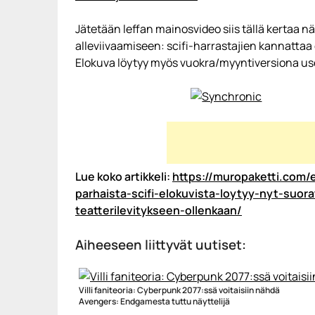
Jätetään leffan mainosvideo siis tällä kertaa 
alleviivaamiseen: scifi-harrastajien kannattaa
Elokuva löytyy myös vuokra/myyntiversiona u
Lue koko artikkeli:
https://muropaketti.com/
parhaista-scifi-elokuvista-loytyy-nyt-suo
teatterilevitykseen-ollenkaan/
Aiheeseen liittyvät uutiset:
Villi faniteoria: Cyberpunk 2077:ssä voitaisiin nähdä
Avengers: Endgamesta tuttu näyttelijä