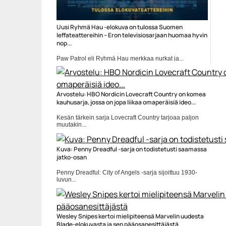
Uusi Ryhmä Hau -elokuva on tulossa Suomen
leffateattereihin – Eron televisiosarjaan huomaa hyvin
nop...
Paw Patrol eli Ryhmä Hau merkkaa nurkat ja...
elokuvatrailerit
Arvostelu: HBO Nordicin Lovecraft Country on komea
kauhusarja, jossa on jopa liikaa omaperäisiä ideo...
Kesän tärkein sarja Lovecraft Country tarjoaa paljon
muutakin...
Abbey Lee
Kuva: Penny Dreadful -sarja on todistetusti saamassa
jatko-osan
Penny Dreadful: City of Angels -sarja sijoittuu 1930-
luvun...
Elokuvat
Wesley Snipes kertoi mielipiteensä Marvelin uudesta
Blade-elokuvasta ja sen pääosanesittäjästä