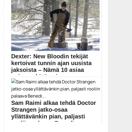
Uusi kirja esittelee yksityiskohtaisesti Star Wars -
universumin kaikki...
Carrie Fisher
Dexter: New Bloodin tekijät
kertoivat tunnin ajan uusista
jaksoista – Nämä 10 asiaa
opimme hittisarj...
Michael C. Hallin esittämä sarjamurhaaja Dexter
Morgan palaa...
Dexter
Sam Raimi alkaa tehdä Doctor
Strangen jatko-osaa
yllättävänkin pian, paljasti
rooliin palaava Benedi...