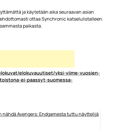
näyttämättä ja käytetään aika seuraavan asian
 ehdottomasti ottaa Synchronic katselulistalleen.
seammasta paikasta.
elokuvat/elokuvauutiset/yksi-viime-vuosien-
ratoistona-ei-paassyt-suomessa-