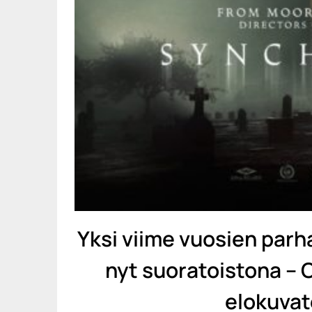
Yksi viime vuosien parha
nyt suoratoistona – 
elokuvat