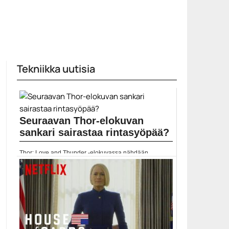
Tekniikka uutisia
Seuraavan Thor-elokuvan
sankari sairastaa rintasyöpää?
Thor: Love and Thunder -elokuvassa nähdään
naispuolinen Thor....
Chris Hemsworth