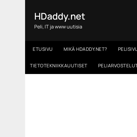
Skip
to
HDaddy.net
content
Peli, IT ja www uutisia
ETUSIVU
MIKÄ HDADDY.NET?
PELISIV
TIETOTEKNIIKKAUUTISET
PELIARVOSTELU