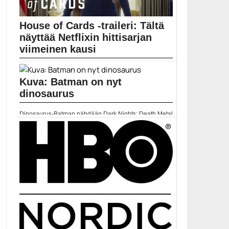
House of Cards -traileri: Tältä
näyttää Netflixin hittisarjan
viimeinen kausi
House of Cardsin viimeinen kausi julkaistaan
Netflixissä 2....
Kuva: Batman on nyt
Elokuvat
dinosaurus
Dinosaurus-Batman nähdään Dark Nights: Death Metal
-sarjakuvassa. DC...
Batman