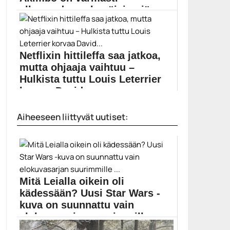
alkuvuoden sekopäisimpiä
leff...
Daniel Radcliffen uusi elokuva Guns Akimbo näyttää
ilahduttavan...
Netflixin hittileffa saa jatkoa,
Daniel Radcliffe
mutta ohjaaja vaihtuu –
Hulkista tuttu Louis Leterrier
korvaa David...
Will Smithin Bright-fantasiatoimintaelokuvan jatko-osa
Aiheeseen liittyvät uutiset:
on yhä tekeillä. Variety...
Bright
Mitä Leialla oikein oli
kädessään? Uusi Star Wars -
kuva on suunnattu vain
elokuvasarjan suurimmille ...