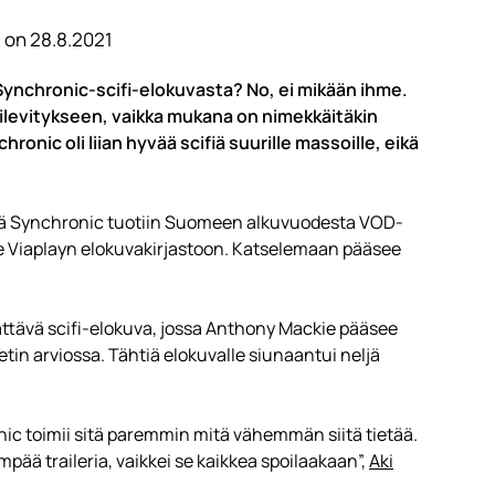
 on 28.8.2021
ynchronic-scifi-elokuvasta? No, ei mikään ihme.
ilevitykseen, vaikka mukana on nimekkäitäkin
chronic oli liian hyvää scifiä suurille massoille, eikä
mä Synchronic tuotiin Suomeen alkuvuodesta VOD-
Viihde Viaplayn elokuvakirjastoon. Katselemaan pääsee
ättävä scifi-elokuva, jossa Anthony Mackie pääsee
in arviossa. Tähtiä elokuvalle siunaantui neljä
ic toimii sitä paremmin mitä vähemmän siitä tietää.
ää traileria, vaikkei se kaikkea spoilaakaan”,
Aki