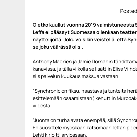
Posted
Oletko kuullut vuonna 2019 valmistuneesta S
Leffa ei päässyt Suomessa ollenkaan teatter
näyttelijöitä. Joku voisikin veistellä, että Syn
se joku väärässä olisi.
Anthony Mackien ja Jamie Dornanin tähdittä
kanavissa, ja tällä viikolla se lisättiin Elisa 
siis palvelun kuukausimaksua vastaan.
”Synchronic on fiksu, haastava ja tunteita her
esittelemään osaamistaan”, kehuttiin Muropaket
viidestä.
”Juonta on turha avata enempää, sillä Synchron
En suosittele myöskään katsomaan leffan pidemp
Lehti kirjoitti arviossaan
.