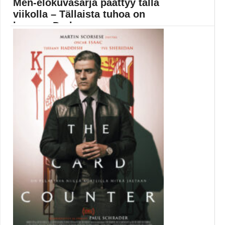
Men-elokuvasarja päättyy tällä
viikolla – Tällaista tuhoa on
luvassa Dark...
Ensimmäinen X-Men-elokuva saapui Suomen
elokuvateattereihin 1. syyskuuta vuonna...
Elokuvauutiset