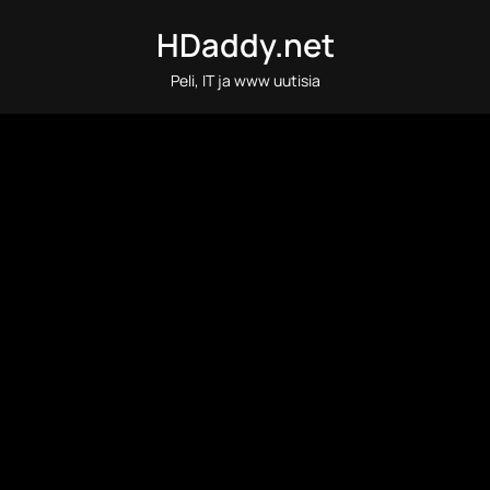
Skip
HDaddy.net
to
content
Peli, IT ja www uutisia