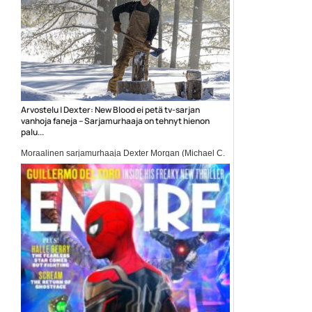
Arvostelu | Dexter: New Blood ei petä tv-sarjan
vanhoja faneja – Sarjamurhaaja on tehnyt hienon
palu...
Moraalinen sarjamurhaaja Dexter Morgan (Michael C.
Hall) palaa...
Clancy Brown