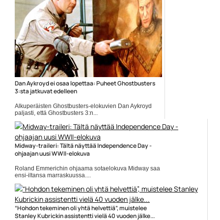
Dan Aykroyd ei osaa lopettaa: Puheet Ghostbusters
3:sta jatkuvat edelleen
Alkuperäisten Ghostbusters-elokuvien Dan Aykroyd
paljasti, että Ghostbusters 3:n...
Dan Aykroyd
Midway-traileri: Tältä näyttää Independence Day -
ohjaajan uusi WWII-elokuva
Roland Emmerichin ohjaama sotaelokuva Midway saa
ensi-iltansa marraskuussa....
Ed Skrein
“Hohdon tekeminen oli yhtä helvettiä”, muistelee
Stanley Kubrickin assistentti vielä 40 vuoden jälke...