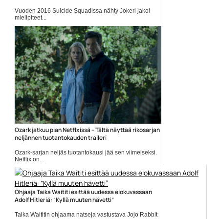
Vuoden 2016 Suicide Squadissa nähty Jokeri jakoi
mielipiteet...
Elokuvauutiset
Ozark jatkuu pian Netflxissä – Tältä näyttää rikosarjan
neljännen tuotantokauden traileri
Ozark-sarjan neljäs tuotantokausi jää sen viimeiseksi.
Netflix on...
Elokuvat
Ohjaaja Taika Waititi esittää uudessa elokuvassaan
Adolf Hitleriä: “Kyllä muuten hävetti”
Taika Waititin ohjaama natseja vastustava Jojo Rabbit