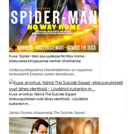
Kuva: Spider-Man saa uudessa No Way Home -
elokuvassa kimppuunsa vanhat vihollisensa
Ulottuvuustrippaileva Hämähäkkimies on napannut
elokuvalehti Empiren uuden kansikuvan...
Elokuvauutiset
Kuva-arvoitus: Nämä The Suicide Squad -
elokuvajulisteet ovat lähes identtisiä – Löydätkö
kuitenkin m...
James Gunnin ohjaamasta The Suicide Squad -
elokuvasta paljastettiin...
DC Fandome