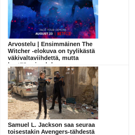
Arvostelu | Ensimmäinen The
Witcher -elokuva on tyylikästä
väkivaltaviihdettä, mutta
kestää vain yhd...
Netflixin The Witcher -sarjan ensimmäinen sivuprojekti
on tyylikäs...
Elokuva-arvostelut
Samuel L. Jackson saa seuraa
toisestakin Avengers-tähdestä