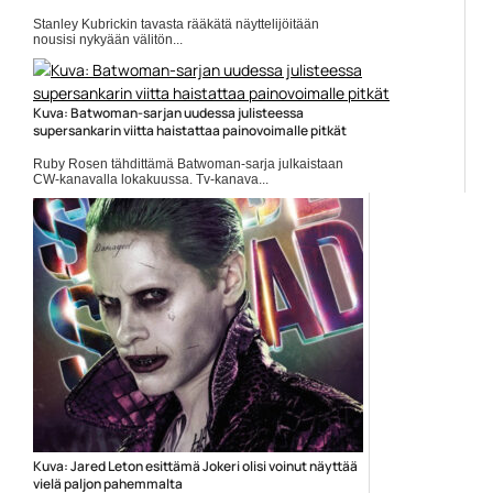
Stanley Kubrickin tavasta rääkätä näyttelijöitään
nousisi nykyään välitön...
Danny Lloyd
Kuva: Batwoman-sarjan uudessa julisteessa
supersankarin viitta haistattaa painovoimalle pitkät
Ruby Rosen tähdittämä Batwoman-sarja julkaistaan
CW-kanavalla lokakuussa. Tv-kanava...
Batwoman
Kuva: Jared Leton esittämä Jokeri olisi voinut näyttää
vielä paljon pahemmalta