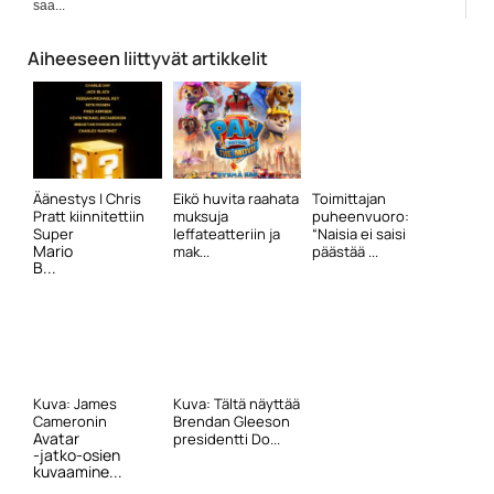
saa...
Bio Rex
Aiheeseen liittyvät artikkelit
Äänestys | Chris
Eikö huvita raahata
Toimittajan
Pratt kiinnitettiin
muksuja
puheenvuoro:
Super
leffateatteriin ja
“Naisia ei saisi
Mario
mak...
päästää ...
B...
Kuva: James
Kuva: Tältä näyttää
Cameronin
Brendan Gleeson
Avatar
presidentti Do...
-jatko-osien
kuvaamine...