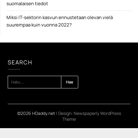
suomalaisen tiedot
Miksi IT-sektorin kasvun ennustetaan olevan vielä
suurempaa kuin vuonna 2022?
SEARCH
HAKU:
©2026 HDaddy.net
| Design:
Newspaperly WordPress
Theme