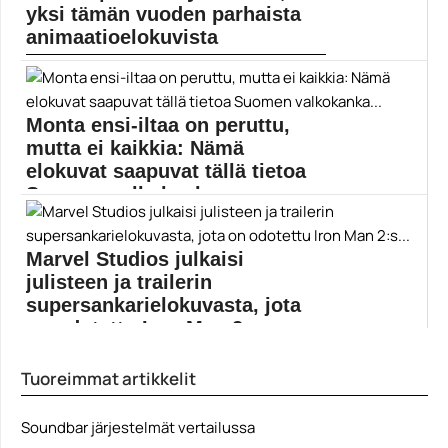
yksi tämän vuoden parhaista
animaatioelokuvista
Riz Ahmedin ja Nikolaj Coster-Waldaun tuottama Flee
on...
animaatioelokuvat
Monta ensi-iltaa on peruttu,
mutta ei kaikkia: Nämä
elokuvat saapuvat tällä tietoa
Suomen valkokanka...
Koronaperkele on verottanut vahvasti
elokuvateattereihin tänä keväänä saapuvien...
Marvel Studios julkaisi
Elokuva-arvostelut
julisteen ja trailerin
supersankarielokuvasta, jota
on odotettu Iron Man 2:s...
Scarlett Johanssonin esittämä Musta leski nähtiin
Tuoreimmat artikkelit
ensimmäisen kerran...
Black Widow
Soundbar järjestelmät vertailussa