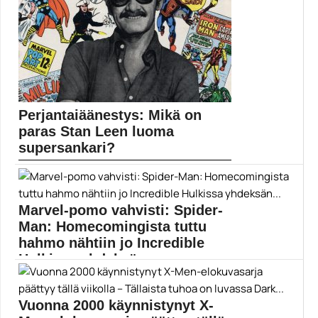
Elokuvauutiset
Perjantaiäänestys: Mikä on
paras Stan Leen luoma
supersankari?
Stan Lee on kuollut – kauan eläköön Stan...
Elokuvauutiset
Marvel-pomo vahvisti: Spider-
Man: Homecomingista tuttu
hahmo nähtiin jo Incredible
Hulkissa yhdeksän...
Spider-Man palaa valkokankaille kesällä. Jon Wattsin
ohjaama Spider-Man:...
Vuonna 2000 käynnistynyt X-
Elokuvat