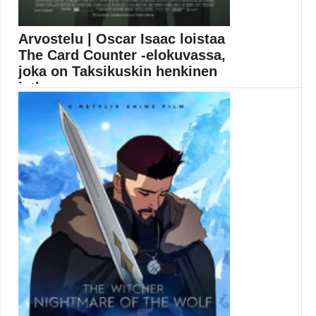
Arvostelu | Oscar Isaac loistaa
The Card Counter -elokuvassa,
joka on Taksikuskin henkinen
jatko-osa
Oscar Isaac uhkapelaa elämällään upean
järkyttävässä The Card...
Elokuva-arvostelu