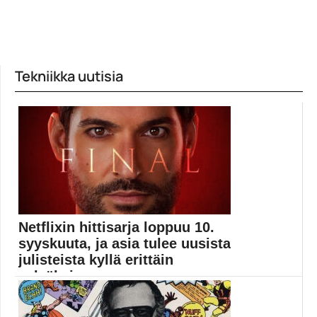
Tekniikka uutisia
Netflixin hittisarja loppuu 10.
syyskuuta, ja asia tulee uusista
julisteista kyllä erittäin
selväksi
Lucifer päättyy syyskuun alussa monien fanien
suureksi harmiksi....