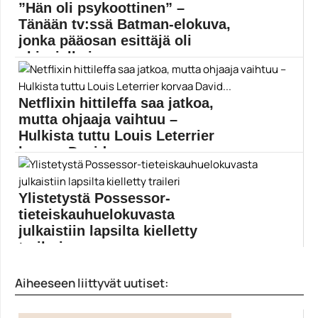
”Hän oli psykoottinen” –
Tänään tv:ssä Batman-elokuva,
jonka pääosan esittäjä oli
ohjaajalle iso ong...
Ei ole mikään salaisuus, että menestys nousi Val...
Elokuvauutiset
Netflixin hittileffa saa jatkoa,
mutta ohjaaja vaihtuu –
Hulkista tuttu Louis Leterrier
korvaa David...
Will Smithin Bright-fantasiatoimintaelokuvan jatko-osa
on yhä tekeillä. Variety...
Ylistetystä Possessor-
Bright
tieteiskauhuelokuvasta
julkaistiin lapsilta kielletty
traileri
Brandon ”Davidin poika” Cronenbergin Possessor-
Aiheeseen liittyvät uutiset:
elokuva on kerännyt lähes pelkästään...
Andrea Riseborough