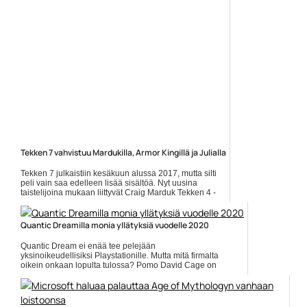
Tekken 7 vahvistuu Mardukilla, Armor Kingillä ja Julialla
Tekken 7 julkaistiin kesäkuun alussa 2017, mutta silti
peli vain saa edelleen lisää sisältöä. Nyt uusina
taistelijoina mukaan liittyvät Craig Marduk Tekken 4 -
pelistä,... Lue koko artikkeli:
https://www.gamereactor.fi/uutiset/596373/Tekken+7+vahvistu...
Quantic Dreamilla monia yllätyksiä vuodelle 2020
Yleinen
Quantic Dream ei enää tee pelejään
yksinoikeudellisiksi Playstationille. Mutta mitä firmalta
oikein onkaan lopulta tulossa? Pomo David Cage on
ilmoittanut Twitterissä,... ]]> Lue koko artikkeli:
https://www.gamereactor.fi/uutiset/717953/Quantic+D...
Yleinen