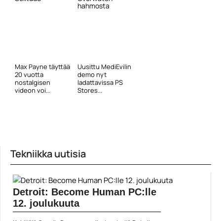
hahmosta
Max Payne täyttää
Uusittu MediEvilin
20 vuotta
demo nyt
nostalgisen
ladattavissa PS
videon voi...
Stores...
Tekniikka uutisia
Detroit: Become Human PC:lle
12. joulukuuta