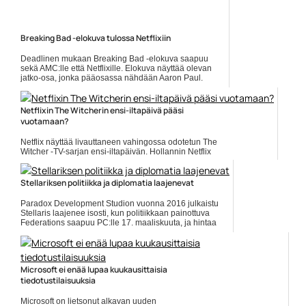
Breaking Bad -elokuva tulossa Netflixiin
Deadlinen mukaan Breaking Bad -elokuva saapuu
sekä AMC:lle että Netflixille. Elokuva näyttää olevan
jatko-osa, jonka pääosassa nähdään Aaron Paul.
Muuten tiedot... Lue koko artikkeli:
https://www.gamereactor.fi/uutiset/617463/Breaking+Bad+elokuva+tul...
Netflixin The Witcherin ensi-iltapäivä pääsi
Yleinen
vuotamaan?
Netflix näyttää livauttaneen vahingossa odotetun The
Witcher -TV-sarjan ensi-iltapäivän. Hollannin Netflix
listasi harmittomasti, kuinka monta unetonta yötä on
kestettävä... ]]> Lue koko artikkeli:
https://www.gamereactor.fi/uutiset/681543/Netfli...
Stellariksen politiikka ja diplomatia laajenevat
Yleinen
Paradox Development Studion vuonna 2016 julkaistu
Stellaris laajenee isosti, kun politiikkaan painottuva
Federations saapuu PC:lle 17. maaliskuuta, ja hintaa
on 19,99... ]]> Lue koko artikkeli:
https://www.gamereactor.fi/uutiset/729763/Stellariks...
Yleinen
Microsoft ei enää lupaa kuukausittaisia
tiedotustilaisuuksia
Microsoft on lietsonut alkavan uuden