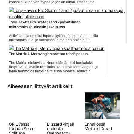
konsolisukupolven hypeä jo jonkin aikaa. Osana tätä
on pidetty Xbox 20/20 -fraasia, jonka mukaan tulossa
olisi kuukausittain... ]]> Lue koko artikkeli:
https://www.gamereactor.fi/uutiset/774343/Microsoft+ei+e...
Yleinen
Tony Hawk's Pro Skater 1 and 2 jäävät ilman
mikromaksuja, ainakin julkaisussa
Activisionilla on ollut tapana kyllästää pelinsä erilaisilla
mikromaksuilla, ja vuositasolla moinen onkin ollut
erittäin iso bisnes. Toinen kikka on ollut julkaista peli...
]]> Lue koko artikkeli:
https://www.gamereactor.fi/uutiset/750683/Tony+Ha...
The Matrix 4, Merovingian saattaa tehdä paluun
Yleinen
The Matrix -elokuvissa Neon elämän teki hankalaksi
ärsyttävällä tavalla ranskaksi korostava Merovingian, ja
tämä hahmo oli myös naimisissa Monica Belluccin
esittämän... ]]> Lue koko artikkeli:
https://www.gamereactor.fi/uutiset/718673/The+Matrix+...
Aiheeseen liittyvät artikkelit
Yleinen
GR Livessä
Blizzard vihjaa
Ennakossa
tänään Sea of
uudesta
Metroid Dread
Solitude
Overwatch-