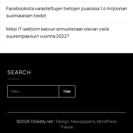
Facebookista varastettujen tietojen joukossa 1,4 miljoonan
suomalaisen tiedot
Miksi IT-sektorin kasvun ennustetaan olevan vielä
suurempaa kuin vuonna 2022?
SEARCH
HAKU:
©2026 HDaddy.net
| Design:
Newspaperly WordPress
Theme