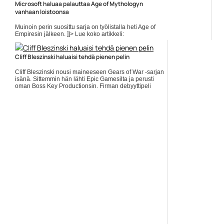
Microsoft haluaa palauttaa Age of Mythologyn
vanhaan loistoonsa
Muinoin perin suosittu sarja on työlistalla heti Age of
Empiresin jälkeen. ]]> Lue koko artikkeli:
https://www.gamereactor.fi/uutiset/658443/Microsoft+haluaa+palauttaa+Ag
rs=rss...
Cliff Bleszinski haluaisi tehdä pienen pelin
Yleinen
Cliff Bleszinski nousi maineeseen Gears of War -sarjan
isänä. Sittemmin hän lähti Epic Gamesilta ja perusti
oman Boss Key Productionsin. Firman debyyttipeli
Lawbreakers... ]]> Lue koko artikkeli:
https://www.gamereactor.fi/uutiset/793953/Cliff+B...
Yleinen