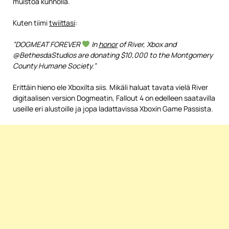
muistoa kunnolla.
Kuten tiimi
twiittasi
:
”DOGMEAT FOREVER
In
honor
of River, Xbox and
@BethesdaStudios are donating $10,000 to the Montgomery
County Humane Society.”
Erittäin hieno ele Xboxilta siis. Mikäli haluat tavata vielä River
digitaalisen version Dogmeatin, Fallout 4 on edelleen saatavilla
useille eri alustoille ja jopa ladattavissa Xboxin Game Passista.