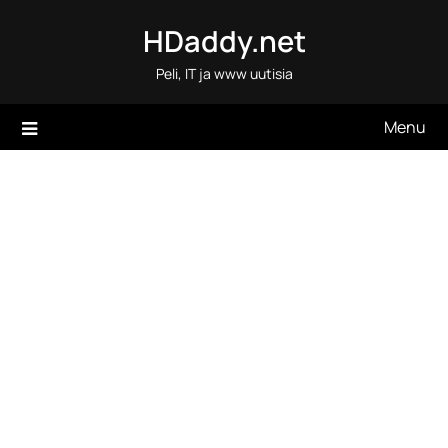
Skip
HDaddy.net
to
content
Peli, IT ja www uutisia
Menu