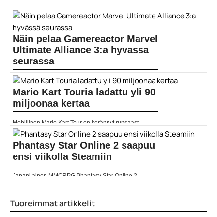
https://www.gamereactor.fi/uutiset/633123/Disney+aikoo+j...
Yleinen
Näin pelaa Gamereactor Marvel
Ultimate Alliance 3:a hyvässä
seurassa
Team Ninjan Marvel Ultimate Alliance 3: The Black
Order julkaistiin Nintendo Switchille viime viikolla, ja
Mario Kart Touria ladattu yli 90
Gamereactorin arvion pääsee lukemaan täällä.
Gamereactor... ]]> Lue koko artikkeli:
miljoonaa kertaa
https://www.gamereactor.fi/uutiset/664413/Nain+pelaa+
Ga...
Mobiilinen Mario Kart Tour on kerännyt runsaasti
Yleinen
negatiivista julkisuutta mikromaksujensa vuoksi, mutta
se ei ole estänyt kansaa latailemasta peliä
mobiililaitteilleen.... ]]> Lue koko artikkeli:
Phantasy Star Online 2 saapuu
https://www.gamereactor.fi/uutiset/687723/Mario+Ka...
ensi viikolla Steamiin
Yleinen
Japanilainen MMORPG Phantasy Star Online 2
saapuu PC:lle Steamiin ensi viikolla. Samalla on
mahdollista hankkia pelin sisällä Valven inspiroimia
esineitä. Katso... ]]> Lue koko artikkeli:
Tuoreimmat artikkelit
https://www.gamereactor.fi/uutiset/770883/Phantasy+St
ar+O...