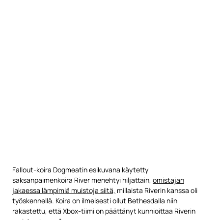
Fallout-koira Dogmeatin esikuvana käytetty
saksanpaimenkoira River menehtyi hiljattain,
omistajan
jakaessa lämpimiä muistoja siitä,
millaista Riverin kanssa oli
työskennellä. Koira on ilmeisesti ollut Bethesdalla niin
rakastettu, että Xbox-tiimi on päättänyt kunnioittaa Riverin