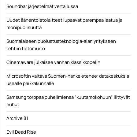
Yleinen
Soundbar järjestelmät vertailussa
Uudet äänentoistolaitteet lupaavat parempaa laatua ja
monipuolisuutta
Suomalaiseen puolustusteknologia-alan yritykseen
tehtiin tietomurto
Cinemaware julkaisee vanhan klassikkopelin
Microsoftin valtava Suomen-hanke etenee: datakeskuksia
usealle paikkakunnalle
Samsung torppaa puhelimiensa ”kuutamokohuun” liittyvät
huhut
Archive 81
Evil Dead Rise