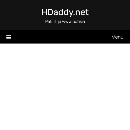
Skip
HDaddy.net
to
content
Peli, IT ja www uutisia
Menu