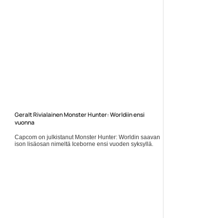
Geralt Rivialainen Monster Hunter: Worldiin ensi
vuonna
Capcom on julkistanut Monster Hunter: Worldin saavan
ison lisäosan nimeltä Iceborne ensi vuoden syksyllä.
Samaan syssyyn Capcom kuitenkin meni ja paljasti,
että he... Lue koko artikkeli:
https://www.gamereactor.fi/uutiset/599163/Geralt+Rivialainen+Mo...
Yleinen