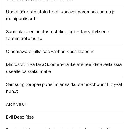
amecuben+ohjaim...
Yleinen
Uudet äänentoistolaitteet lupaavat parempaa laatua ja
monipuolisuutta
Suomalaiseen puolustusteknologia-alan yritykseen
tehtiin tietomurto
Cinemaware julkaisee vanhan klassikkopelin
Microsoftin valtava Suomen-hanke etenee: datakeskuksia
usealle paikkakunnalle
Samsung torppaa puhelimiensa ”kuutamokohuun” liittyvät
huhut
Archive 81
Evil Dead Rise