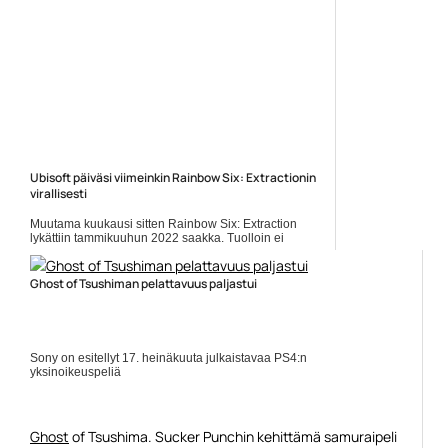
Ubisoft päiväsi viimeinkin Rainbow Six: Extractionin
virallisesti
Muutama kuukausi sitten Rainbow Six: Extraction
lykättiin tammikuuhun 2022 saakka. Tuolloin ei
kuitenkaan saatu sitä aivan virallista kiveen hakattua
ilmoitusta, mutta... Lue koko artikkeli:
https://www.gamereactor.fi/uutiset/901103/Ubisoft+paivasi...
Ghost of Tsushiman pelattavuus paljastui
Yleinen
Sony on esitellyt 17. heinäkuuta julkaistavaa PS4:n
yksinoikeuspeliä
Ghost
of Tsushima. Sucker Punchin kehittämä samuraipeli