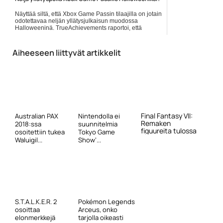
Näyttää siltä, että Xbox Game Passin tilaajilla on jotain
odotettavaa neljän yllätysjulkaisun muodossa
Halloweeninä. TrueAchievements raportoi, että
Observer, Dead... Lue koko artikkeli:
https://www.gamereactor.fi/uutiset/583443/Nelja+yllatyspelia+Xb...
Aiheeseen liittyvät artikkelit
Yleinen
Final Fantasy VII:
Australian PAX
Nintendolla ei
Remaken
2018:ssa
suunnitelmia
figuureita tulossa
osoitettiin tukea
Tokyo Game
Waluigil...
Show’...
S.T.A.L.K.E.R. 2
Pokémon Legends
osoittaa
Arceus, onko
elonmerkkejä
tarjolla oikeasti