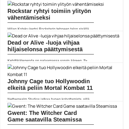
rs=rss...
Yleinen
Rockstar ryhtyi toimiin ylityön
vähentämiseksi
Hiljan Kotaku kertoi Rockstarin tehneen talon sisällä
merkittäviä muutoksia työkulttuuriinsa sitten Red Dead
Redemption 2 -pelin julkaisun. Muutos nähdään muun
muassa... ]]> Lue koko artikkeli:
Dead or Alive -luoja vihjaa
https://www.gamereactor.fi/uutiset/742513/Rockstar+r...
hiljaiselonsa päättymisestä
Yleinen
Kehittäjälegenda on palaamassa sorvin ääreen. ]]>
Lue koko artikkeli:
https://www.gamereactor.fi/uutiset/696473/Dead+or+Alive+luoja+vihjaa+hilja
rs=rss...
Yleinen
Johnny Cage tuo Hollywoodin
elkeitä peliin Mortal Kombat 11
Netherrealm Studios jatkaa hypen kohottamista, sillä
Mortal Kombat 11 on tulossa 23. huhtikuuta. Nyt
julkistuksen kohteena on sarjan pitkäaikainen hahmo
Johnny Cage.... Lue koko artikkeli:
Gwent: The Witcher Card
https://www.gamereactor.fi/uutiset/620933/Johnny+Cage+tuo+Hol...
Game saatavilla Steamissa
Yleinen