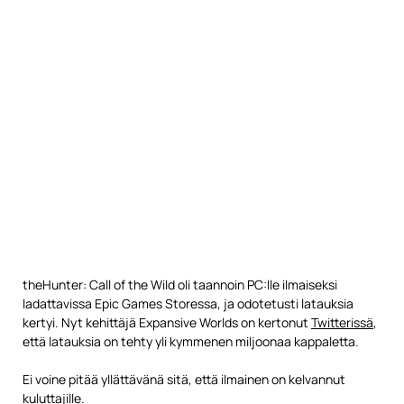
theHunter: Call of the Wild oli taannoin PC:lle ilmaiseksi
ladattavissa Epic Games Storessa, ja odotetusti latauksia
kertyi. Nyt kehittäjä Expansive Worlds on kertonut
Twitterissä
,
että latauksia on tehty yli kymmenen miljoonaa kappaletta.
Ei voine pitää yllättävänä sitä, että ilmainen on kelvannut
kuluttajille.