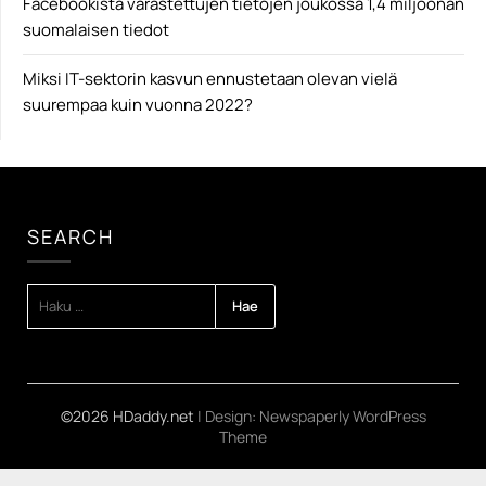
Facebookista varastettujen tietojen joukossa 1,4 miljoonan
suomalaisen tiedot
Miksi IT-sektorin kasvun ennustetaan olevan vielä
suurempaa kuin vuonna 2022?
SEARCH
HAKU:
©2026 HDaddy.net
| Design:
Newspaperly WordPress
Theme