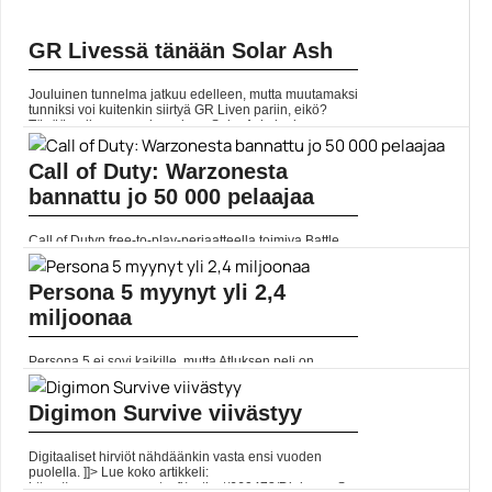
GR Livessä tänään Solar Ash
Jouluinen tunnelma jatkuu edelleen, mutta muutamaksi
tunniksi voi kuitenkin siirtyä GR Liven pariin, eikö?
Tänään aiheena on kosminen Solar Ash, jonka
Gamereactorin... Lue koko artikkeli:
https://www.gamereactor.fi/uutiset/912213/GR+Livessa+tanaan+...
Call of Duty: Warzonesta
Yleinen
bannattu jo 50 000 pelaajaa
Call of Dutyn free-to-play-periaatteella toimiva Battle
Royale Call of Duty: Warzone on ulkona, ja peli on ollut
valtaisa menestys. Jo heti julkaisussa tehtiin selväksi,...
]]> Lue koko artikkeli:
Persona 5 myynyt yli 2,4
https://www.gamereactor.fi/uutiset/738403/Call+of...
miljoonaa
Yleinen
Persona 5 ei sovi kaikille, mutta Atluksen peli on
selvästikin löytänyt yleisönsä. GNN Gamen
haastattelussa tuottaja Naoto Hiraoka paljasti pelin
myyneen kahden vuoden... Lue koko artikkeli:
Digimon Survive viivästyy
https://www.gamereactor.fi/uutiset/633203/Persona+5+myynyt+...
Yleinen
Digitaaliset hirviöt nähdäänkin vasta ensi vuoden
puolella. ]]> Lue koko artikkeli:
https://www.gamereactor.fi/uutiset/660473/Digimon+Survive+viivastyy/?