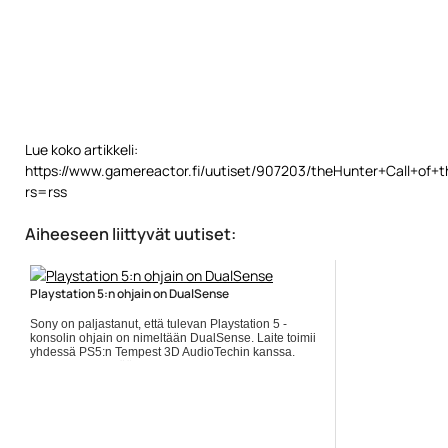
Lue koko artikkeli:
https://www.gamereactor.fi/uutiset/907203/theHunter+Call+of+th
rs=rss
Aiheeseen liittyvät uutiset:
Playstation 5:n ohjain on DualSense
Sony on paljastanut, että tulevan Playstation 5 -
konsolin ohjain on nimeltään DualSense. Laite toimii
yhdessä PS5:n Tempest 3D AudioTechin kanssa.
Ohjaimesta tehdään... ]]> Lue koko artikkeli:
https://www.gamereactor.fi/uutiset/740213/Playstation...
Yleinen