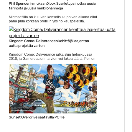
Phil Spencerin mukaan Xbox Scarlett painottaa uusia
tarinoita ja uusia henkilöhahmoja
Microsoftilla on kuluvan konsolisukupolven aikana ollut
paha pula korkean profiilin yksinoikeuspeleistä.
Monien mielestä Microsoft onkin keskittynyt ennen
kaikkea... ]]> Lue koko artikkeli:
https://www.gamereactor.fi/uutiset/703223/Phil+Spencerin...
Yleinen
Kingdom Come: Deliverancen kehittäjä laajentaa
uutta projektia varten
Kingdom Come: Deliverance julkaistiin helmikuussa
2018, ja Gamereactorin arvion voi lukea täältä. Peli on
ollut menestys, ja kehittäjä Warhorse Studiosin
kunnianhimo on... ]]> Lue koko artikkeli:
https://www.gamereactor.fi/uutiset/760283/Kingdom+...
Yleinen
Sunset Overdrive saatavilla PC:lle