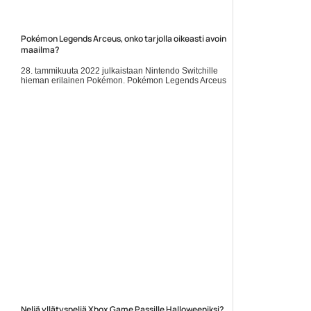
Pokémon Legends Arceus, onko tarjolla oikeasti avoin
maailma?
28. tammikuuta 2022 julkaistaan Nintendo Switchille
hieman erilainen Pokémon. Pokémon Legends Arceus
sijoittuu satoja vuosia niin sanottua pääpelisarjaa
varhaisempaan... Lue koko artikkeli:
https://www.gamereactor.fi/uutiset/890853/Pokemon+Legends+...
Yleinen
Neljä yllätyspeliä Xbox Game Passille Halloweeniksi?