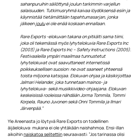
sahanpuruihin säilöttynä joulun tarkimmin varjellun
salaisuuden. Tutkimusryhmä kaivaa löydöksensä esiin ja
käynnistää tietämättään tapahtumasarjan, jonka
jälkeen
joulu
ei ole enää koskaan ennallaan.
Rare Exports -elokuvan takana on pitkälti sama tiimi,
joka oli tekemässä myös lyhytelokuvia Rare Exports Inc
(2003) ja Rare Exports Inc – Safety Instructions (2005).
Festivaaleilla ympäri maailmaa tunnustetut
lyhytelokuvat ovat saavuttaneet internetissä
poikkeuksellisen suosion: ne ovat saaneet yhteensä
toista miljoona katsojaa. Elokuvan ohjaa ja käsikirjoittaa
Jalmari Helander, joka tunnetaan mainos- ja
lyhytelokuva- sekä musiikkivideo-ohjaajana. Elokuvan
keskeisissä rooleissa nähdään Jorma Tommila, Tommi
Korpela, Rauno Juvonen sekä Onni Tommila ja Ilmari
Järvenpää.”
Yle Areenasta jo löytyvä Rare Exports on todellinen
äijäelokuva: mukana ei ole yhtäkään naishahmoa. Ensi-illan
aikoihin
naiskatoa selitettiin
seuraavasti: ”Jos tarinassa olisi