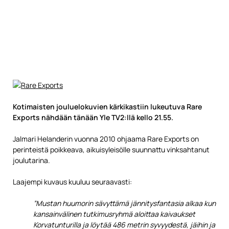
Kotimaisten jouluelokuvien kärkikastiin lukeutuva Rare
Exports nähdään tänään Yle TV2:llä kello 21.55.
Jalmari Helanderin vuonna 2010 ohjaama Rare Exports on
perinteistä poikkeava, aikuisyleisölle suunnattu vinksahtanut
joulutarina.
Laajempi kuvaus kuuluu seuraavasti:
”Mustan huumorin sävyttämä jännitysfantasia alkaa kun
kansainvälinen tutkimusryhmä aloittaa kaivaukset
Korvatunturilla ja löytää 486 metrin syvyydestä, jäihin ja