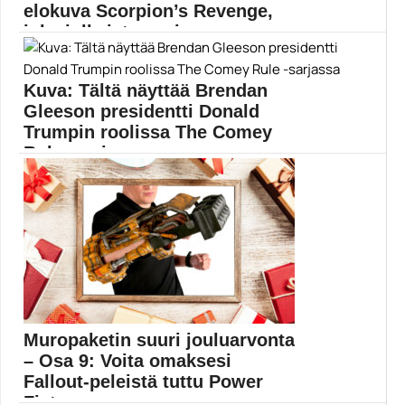
elokuva Scorpion’s Revenge,
joka julkaistaan vie...
Mortal Kombat -elokuvia on tekeillä kaksin kappalein,
ja...
Kuva: Tältä näyttää Brendan
Elokuvat
Gleeson presidentti Donald
Trumpin roolissa The Comey
Rule -sarjassa
The Comey Rule -sarja nähdään marraskuussa.
Showtime-kanava on...
Brendan Gleeson
Muropaketin suuri jouluarvonta
– Osa 9: Voita omaksesi
Fallout-peleistä tuttu Power
Fist