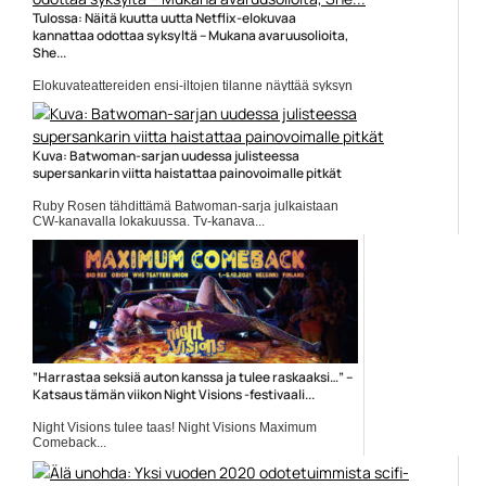
Tulossa: Näitä kuutta uutta Netflix-elokuvaa
kannattaa odottaa syksyltä – Mukana avaruusolioita,
She...
Elokuvateattereiden ensi-iltojen tilanne näyttää syksyn
osalta perin kurjalta,...
Elokuva-artikkelit
Kuva: Batwoman-sarjan uudessa julisteessa
supersankarin viitta haistattaa painovoimalle pitkät
Ruby Rosen tähdittämä Batwoman-sarja julkaistaan
CW-kanavalla lokakuussa. Tv-kanava...
Batwoman
”Harrastaa seksiä auton kanssa ja tulee raskaaksi…” –
Katsaus tämän viikon Night Visions -festivaali...
Night Visions tulee taas! Night Visions Maximum
Comeback...
Elokuva-artikkelit