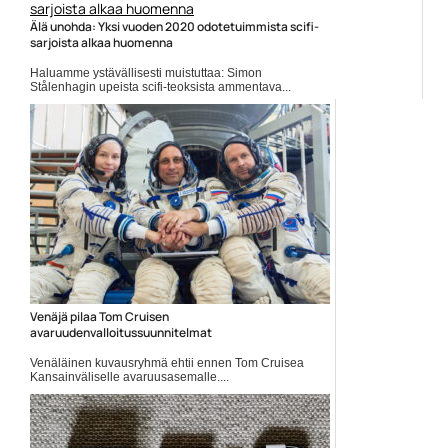
Älä unohda: Yksi vuoden 2020 odotetuimmista scifi-
sarjoista alkaa huomenna
Haluamme ystävällisesti muistuttaa: Simon
Stålenhagin upeista scifi-teoksista ammentava...
Amazon Prime
Venäjä pilaa Tom Cruisen
avaruudenvalloitussuunnitelmat
Venäläinen kuvausryhmä ehtii ennen Tom Cruisea
Kansainväliselle avaruusasemalle....
Doug Liman