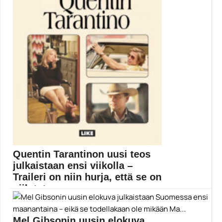
Quentin Tarantinon uusi teos
julkaistaan ensi viikolla –
Traileri on niin hurja, että se on
piilotet...
Quentin Tarantinon uran ensimmäinen romaani
saapuu Suomessakin kirjakauppoihin...
Mel Gibsonin uusin elokuva