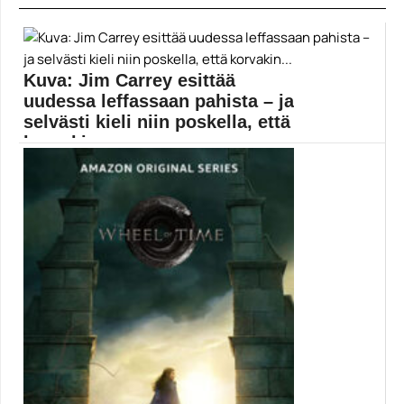
Kuva: Jim Carrey esittää
uudessa leffassaan pahista – ja
selvästi kieli niin poskella, että
korvakin...
Segan legendaarisesta Sonic-siilistä on tehty hahmon
iästä huolimatta...
elokuvajulisteet