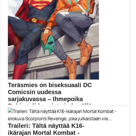
Teräsmies on biseksuaali DC
Comicsin uudessa
sarjakuvassa – Ihmepoika
Robin tuli kaapista jo kesällä
Superman: Son of Kal-El -sarjakuvassa nähdään
biseksuaali Teräsmies....
Traileri: Tältä näyttää K16-
Elokuvat
ikärajan Mortal Kombat -