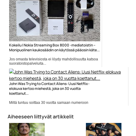
Kokeilu | Nokia Streaming Box 8000 -mediatoistin –
Monipuolinen kaukosäädin on käytössä pääosin käte...
Jos omasta televisiosta ei löydy mahdollisuutta katsoa
suoratoistopalveluita...
Elokuvauutiset
John Was Trying to Contact Aliens: Uusi Netflix-
elokuva kertoo miehestä, joka on 30 vuotta
koettanut...
Miltä tuntuu soittaa 30 vuotta samaan numeroon
ilman...
avaruusolennot
Aiheeseen liittyvät artikkelit