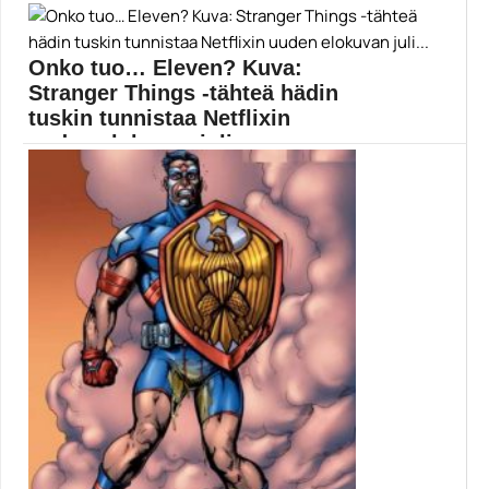
Thor: Love and Thunder -elokuvan hahmogalleria
kasvaa yhdellä...
Onko tuo… Eleven? Kuva:
Chris Pratt
Stranger Things -tähteä hädin
tuskin tunnistaa Netflixin
uuden elokuvan juli...
Netflixin tulevasta Enola Holmes -elokuvasta julkaistiin
aikaisemmin tänään...
Elokuvauutiset