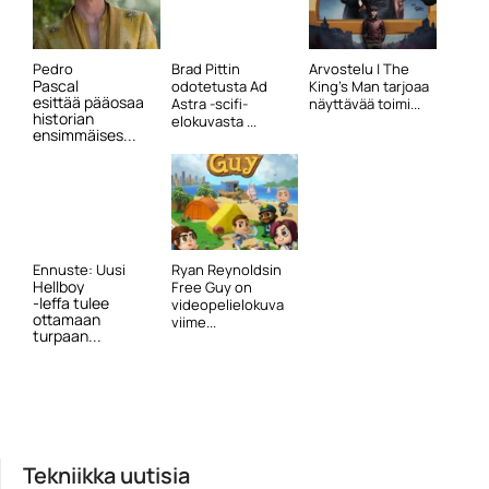
Pedro
Brad Pittin
Arvostelu | The
Pascal
odotetusta Ad
King’s Man tarjoaa
esittää pääosaa
Astra -scifi-
näyttävää toimi...
historian
elokuvasta ...
ensimmäises...
Ennuste: Uusi
Ryan Reynoldsin
Hellboy
Free Guy on
-leffa tulee
videopelielokuva
ottamaan
viime...
turpaan...
Tekniikka uutisia