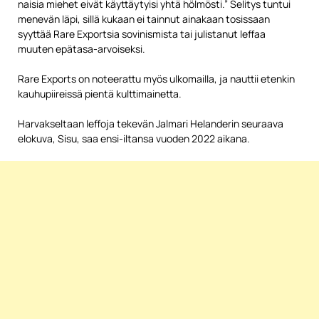
naisia miehet eivät käyttäytyisi yhtä hölmösti.” Selitys tuntui
menevän läpi, sillä kukaan ei tainnut ainakaan tosissaan
syyttää Rare Exportsia sovinismista tai julistanut leffaa
muuten epätasa-arvoiseksi.
Rare Exports on noteerattu myös ulkomailla, ja nauttii etenkin
kauhupiireissä pientä kulttimainetta.
Harvakseltaan leffoja tekevän Jalmari Helanderin seuraava
elokuva, Sisu, saa ensi-iltansa vuoden 2022 aikana.