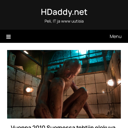
Skip
HDaddy.net
to
content
Peli, IT ja www uutisia
Menu
Vuonna 2010 Suomessa tehtiin elokuva,