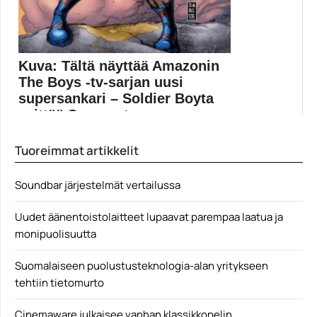
Kuva: Tältä näyttää Amazonin
The Boys -tv-sarjan uusi
supersankari – Soldier Boyta
esittää Supernatu...
The Boys -sarjan kolmannen kauden kuvaukset ovat
Tuoreimmat artikkelit
käynnissä....
Amazon Prime Video
Soundbar järjestelmät vertailussa
Uudet äänentoistolaitteet lupaavat parempaa laatua ja
monipuolisuutta
Suomalaiseen puolustusteknologia-alan yritykseen
tehtiin tietomurto
Cinemaware julkaisee vanhan klassikkopelin