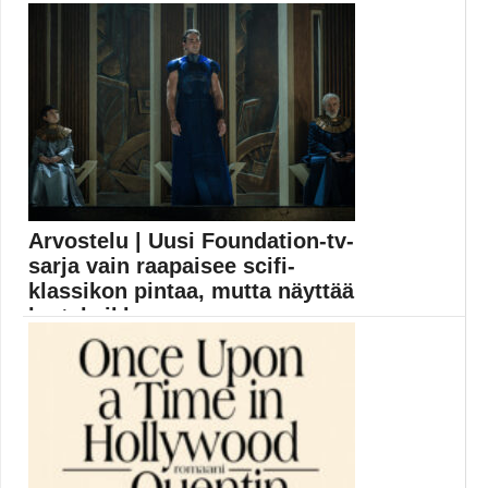
Muropaketin suuressa jouluarvonnassa 2021 on
jaossa 12 palkintoa...
Elokuvauutiset
Arvostelu | Uusi Foundation-tv-
sarja vain raapaisee scifi-
klassikon pintaa, mutta näyttää
kertakaikk...
Isaac Asimovin Säätiö-kirjoihin pohjaavan ja
jättibudjetilla tehdyn Foundation-tv-sarjan...
Apple TV Plus