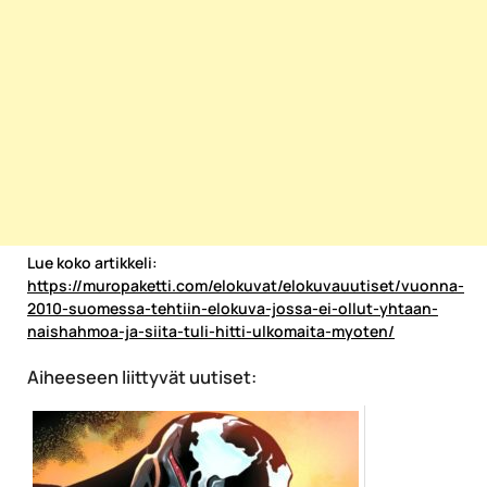
Lue koko artikkeli:
https://muropaketti.com/elokuvat/elokuvauutiset/vuonna-
2010-suomessa-tehtiin-elokuva-jossa-ei-ollut-yhtaan-
naishahmoa-ja-siita-tuli-hitti-ulkomaita-myoten/
Aiheeseen liittyvät uutiset: