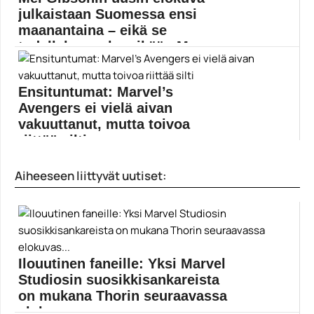
Elokuvauutiset
julkaistaan Suomessa ensi
maanantaina – eikä se
todellakaan ole mikään Ma...
Entinen rämäpää Mel Gibson tuntuu rauhoittuneen niin
valkokankaalla...
Ensituntumat: Marvel’s
Elokuvauutiset
Avengers ei vielä aivan
vakuuttanut, mutta toivoa
riittää silti
Pääsimme Gamescom 2019 -tapahtuman yhteydessä
Aiheeseen liittyvät uutiset:
pelaamaan pienen pätkän...
Crystal Dynamics
Ilouutinen faneille: Yksi Marvel
Studiosin suosikkisankareista
on mukana Thorin seuraavassa
elokuvas...