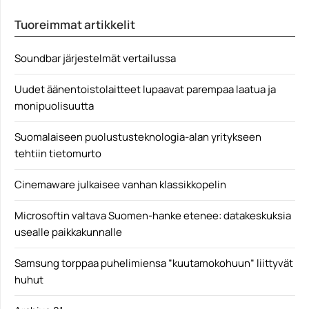
Harva menopeli on yhtä kiva kesäkapistus kuin
Tuoreimmat artikkelit
sähköpotkulauta....
Mobiili
Soundbar järjestelmät vertailussa
Uudet äänentoistolaitteet lupaavat parempaa laatua ja
monipuolisuutta
Suomalaiseen puolustusteknologia-alan yritykseen
tehtiin tietomurto
Cinemaware julkaisee vanhan klassikkopelin
Microsoftin valtava Suomen-hanke etenee: datakeskuksia
usealle paikkakunnalle
Samsung torppaa puhelimiensa ”kuutamokohuun” liittyvät
huhut