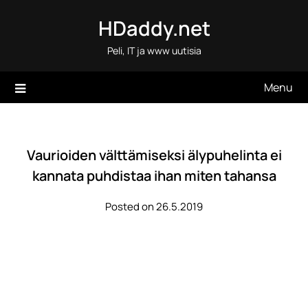
Skip
HDaddy.net
to
content
Peli, IT ja www uutisia
Menu
Vaurioiden välttämiseksi älypuhelinta ei
kannata puhdistaa ihan miten tahansa
Posted on 26.5.2019