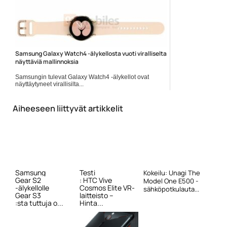
Samsung Galaxy Watch4 -älykellosta vuoti viralliselta
näyttäviä mallinnoksia
Samsungin tulevat Galaxy Watch4 -älykellot ovat
näyttäytyneet virallisilta...
Mobiiliuutiset
Aiheeseen liittyvät artikkelit
Samsung
Testi
Kokeilu: Unagi The
Gear S2
: HTC Vive
Model One E500 -
-älykellolle
Cosmos Elite VR-
sähköpotkulauta...
Gear S3
laitteisto –
:sta tuttuja o...
Hinta...