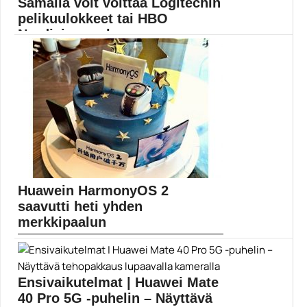
Samalla voit voittaa Logitechin
pelikuulokkeet tai HBO
Nordicin arvok...
Muropaketissa julkaistaan päivittäin kymmeniä juttuja,
jotka käsittelevät pelejä,...
Elokuvauutiset
Huawein HarmonyOS 2
saavutti heti yhden
merkkipaalun
Huawei ei voi käyttää Yhdysvaltain pakotteiden vuoksi
Googlen...
HarmonyOS
Ensivaikutelmat | Huawei Mate
40 Pro 5G -puhelin – Näyttävä