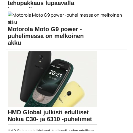
tehopakkaus lupaavalla
kameralla
Huawein uusin huippumalli näki päivänvalon.
Valmistajan uusi lippulaivamalli...
Motorola Moto G9 power -
Android 10
puhelimessa on melkoinen
akku
Uudessa Moto G9 Power -puhelimessa on
suurikapasiteettisen akun...
Mobiili
HMD Global julkisti edulliset
Nokia C30- ja 6310 -puhelimet
HMD Global on julkistanut virallisesti uuden edullisen