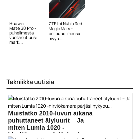
Huawei
ZTE toi Nubia Red
Mate 30 Pro -
Magic Mars -
puhelimesta
pelipuhelimensa
vuotanut uusi
myyn...
mark...
Tekniikka uutisia
Muistatko 2010-luvun aikana
puhuttaneet älyluurit – Ja
miten Lumia 1020 -
hirviökamera pärjäsi nykypu...