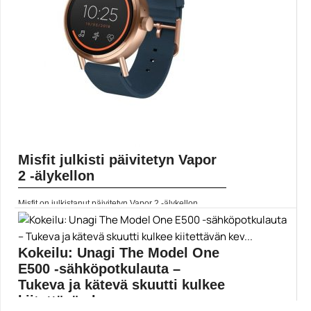
Misfit julkisti päivitetyn Vapor
2 -älykellon
Misfit on julkistanut päivitetyn Vapor 2 -älykellon,
jonka...
Misfit
Kokeilu: Unagi The Model One
E500 -sähköpotkulauta –
Tukeva ja kätevä skuutti kulkee
kiitettävän kev...