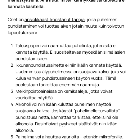
kannata käsitellä.
Cnet on
ansiokkaasti koostanut tapoja
, joilla puhelimen
puhdistaminen voi tuottaa aivan jotain muuta kuin toivotun
lopputuloksen:
Talouspaperi voi naarmuttaa puhelinta, joten sitä ei
kannata käyttää. Ei suositeltavaa myöskään silmälasien
puhdistamiseen.
Ikkunanpuhdistusainetta ei niin ikään kannata käyttää.
Uudemmissa älypuhelimessa on suojaava kalvo, joka voi
kulua vahvan puhdistusaineen käytön vuoksi. Tämä
puolestaan tarkoittaa enemmän naarmuja.
Meikinpoistoaineissa on kemikaaleja, jotka voivat
vaurioittaa näyttöä.
Alkoholi voi niin ikään kuluttaa puhelimen näyttöä
suojaavaa kalvoa. Jos käytät ”puhelimelle turvallista”
puhdistusainetta, kannattaa tarkistaa, ettei siinä ole
alkoholia. Desinfioivat pyyhkeet sisältävät niin ikään
alkoholia.
Paineilma voi aiheuttaa vaurioita – etenkin mikrofonille.