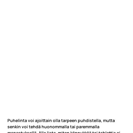
Puhelinta voi ajoittain olla tarpeen puhdistella, mutta
senkin voi tehdä huonommalla tai paremmalla
menestyksellä. Alla lista, miten kännykkää tai tablettia ei