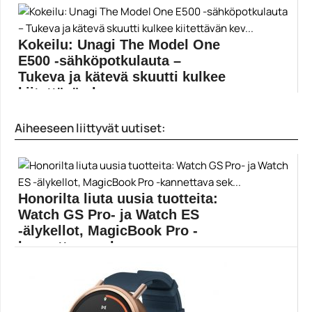
Nokia...
HMD Global
Kokeilu: Unagi The Model One
E500 -sähköpotkulauta –
Tukeva ja kätevä skuutti kulkee
kiitettävän kev...
Harva menopeli on yhtä kiva kesäkapistus kuin
Aiheeseen liittyvät uutiset:
sähköpotkulauta....
Mobiili
Honorilta liuta uusia tuotteita:
Watch GS Pro- ja Watch ES
-älykellot, MagicBook Pro -
kannettava sek...
Meneillään oleva IFA 2020 -tapahtuma poikii lisää
tuotejulkistuksia....
Honor