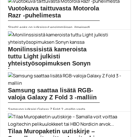
Vuotokuva taittuvasta Motorola
Vuodenvaihde lähestyy – ja samalla vuosikymmenen
loppu. On...
Razr -puhelimesta
Apple
SlashLeaks on julkaissut ensimmäisen, ilmeisesti
virallisen renderöinnin tulevasta...
Mobiili
Monilinssisistä kameroista
tuttu Light julkisti
yhteistyösopimuksen Sonyn
kanssa
Light tunnetaan parhaiten 16 linssiä hyödyntäneestä
L16-kamerasta. Pian...
Samsung saattaa lisätä RGB-
Light
valoja Galaxy Z Fold 3 -malliin
Samsung julkaisi Galaxy Z Fold 2 -mallin vasta...
Mobiili
Tilaa Muropaketin uutiskirje –