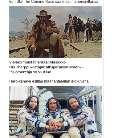
Iron Sky The Coming Race saa maailmanensi-iltansa
Suomessa...
Donald Trump
Vieläkö muistat länkkäriklassikko
Huuliharppukostajan alkuperäisen nimen? –
”Suomentaja on ollut luo...
Hero-kanava esittää maanantai-illan elokuvana
länkkäriklassikon Huuliharppukostaja.
Huuliharppukostaja eli...
Elokuvauutiset