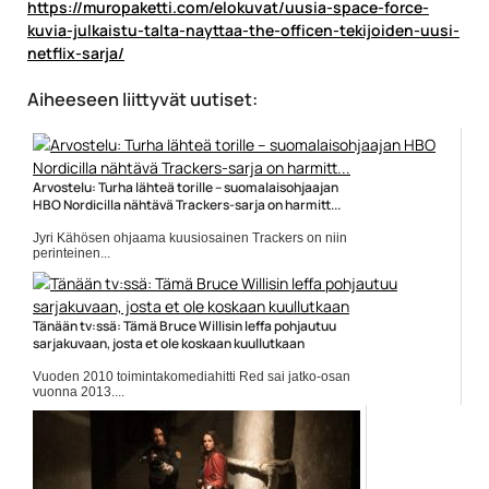
https://muropaketti.com/elokuvat/uusia-space-force-
kuvia-julkaistu-talta-nayttaa-the-officen-tekijoiden-uusi-
netflix-sarja/
Aiheeseen liittyvät uutiset:
Arvostelu: Turha lähteä torille – suomalaisohjaajan
HBO Nordicilla nähtävä Trackers-sarja on harmitt...
Jyri Kähösen ohjaama kuusiosainen Trackers on niin
perinteinen...
Brendon Daniels
Tänään tv:ssä: Tämä Bruce Willisin leffa pohjautuu
sarjakuvaan, josta et ole koskaan kuullutkaan
Vuoden 2010 toimintakomediahitti Red sai jatko-osan
vuonna 2013....
Elokuvauutiset