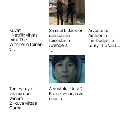
Kuvat
Samuel L. Jackson
Arvostelu:
: Netflix vihjasi
saa seuraa
Amazonin
mitä The
toisestakin
minibudjetilla
Witcherin toinen
Avengers
tehty The Vast ...
t...
-...
Tom Hardyn
Arvostelu | Uusi Dr.
jakama uusi
Brain -tv-sarjaa voi
Venom
suositel...
2 -kuva viittaa
Carna...