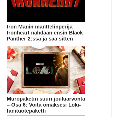
Iron Manin manttelinperijä
Ironheart nähdään ensin Black
Panther 2:ssa ja saa sitten
oman Marvel-sar...
Black Panther: Wakanda Forever on parhaillaan
tuotannossa. Elokuvan...
Black Panther
Muropaketin suuri jouluarvonta
– Osa 6: Voita omaksesi Loki-
fanituotepaketti