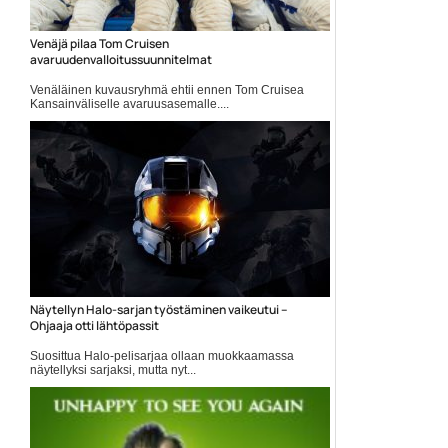
Venäjä pilaa Tom Cruisen
avaruudenvalloitussuunnitelmat
Venäläinen kuvausryhmä ehtii ennen Tom Cruisea
Kansainväliselle avaruusasemalle....
Doug Liman
Näytellyn Halo-sarjan työstäminen vaikeutui –
Ohjaaja otti lähtöpassit
Suosittua Halo-pelisarjaa ollaan muokkaamassa
näytellyksi sarjaksi, mutta nyt...
Elokuvauutiset