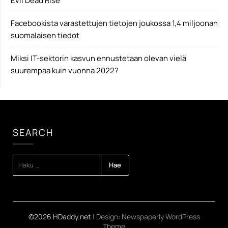
Evil Dead Rise
Facebookista varastettujen tietojen joukossa 1,4 miljoonan
suomalaisen tiedot
Miksi IT-sektorin kasvun ennustetaan olevan vielä
suurempaa kuin vuonna 2022?
SEARCH
HAKU:
©2026 HDaddy.net
| Design:
Newspaperly WordPress
Theme