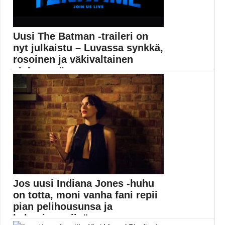
Uusi The Batman -traileri on
nyt julkaistu – Luvassa synkkä,
rosoinen ja väkivaltainen
elokuva yön r...
Aivan kuten aikaisemmin tällä viikolla luvattiin,
fanitapahtuma DC...
Batman
Jos uusi Indiana Jones -huhu
on totta, moni vanha fani repii
pian pelihousunsa ja
kalsarinsa siinä s...