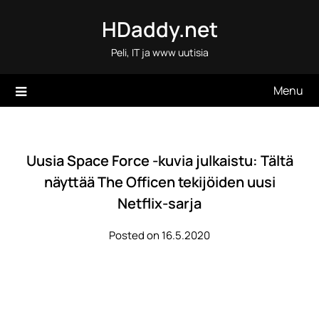
Skip
HDaddy.net
to
content
Peli, IT ja www uutisia
Menu
Uusia Space Force -kuvia julkaistu: Tältä
näyttää The Officen tekijöiden uusi
Netflix-sarja
Posted on 16.5.2020