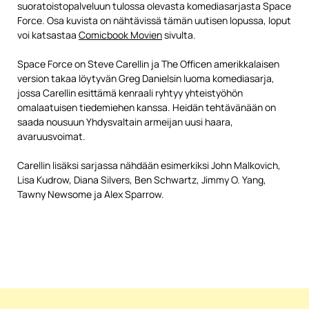
suoratoistopalveluun tulossa olevasta komediasarjasta Space
Force. Osa kuvista on nähtävissä tämän uutisen lopussa, loput
voi katsastaa
Comicbook Movien
sivulta.
Space Force on Steve Carellin ja The Officen amerikkalaisen
version takaa löytyvän Greg Danielsin luoma komediasarja,
jossa Carellin esittämä kenraali ryhtyy yhteistyöhön
omalaatuisen tiedemiehen kanssa. Heidän tehtävänään on
saada nousuun Yhdysvaltain armeijan uusi haara,
avaruusvoimat.
Carellin lisäksi sarjassa nähdään esimerkiksi John Malkovich,
Lisa Kudrow, Diana Silvers, Ben Schwartz, Jimmy O. Yang,
Tawny Newsome ja Alex Sparrow.