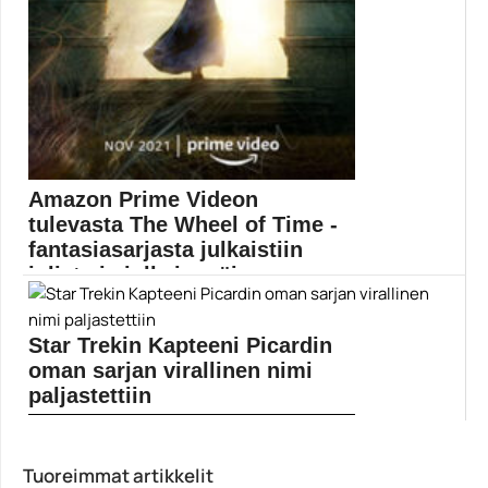
Amazon Prime Videon
tulevasta The Wheel of Time -
fantasiasarjasta julkaistiin
juliste ja julkaisupäi...
The Wheel of Time -sarja alkaa Amazon Prime...
Amazon Prime Video
Star Trekin Kapteeni Picardin
oman sarjan virallinen nimi
paljastettiin
Kapteeni Picardin omaa sarjaa ei nähdäkään
Suomessa Netflixissä....
Tuoreimmat artikkelit
Elokuvat