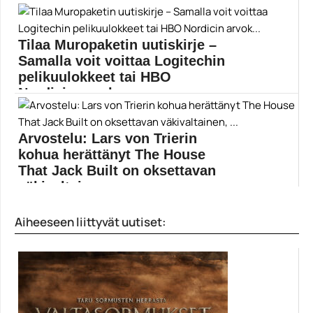
Muropaketin suuressa jouluarvonnassa 2021 on
jaossa 12 palkintoa...
Elokuvauutiset
Tilaa Muropaketin uutiskirje –
Samalla voit voittaa Logitechin
pelikuulokkeet tai HBO
Nordicin arvok...
Muropaketissa julkaistaan päivittäin kymmeniä juttuja,
jotka käsittelevät pelejä,...
Arvostelu: Lars von Trierin
Elokuvauutiset
kohua herättänyt The House
That Jack Built on oksettavan
väkivaltainen, ...
Ohjaaja Lars von Trier tarjoaa jälleen oman pahan...
Aiheeseen liittyvät uutiset:
Bruno Ganz