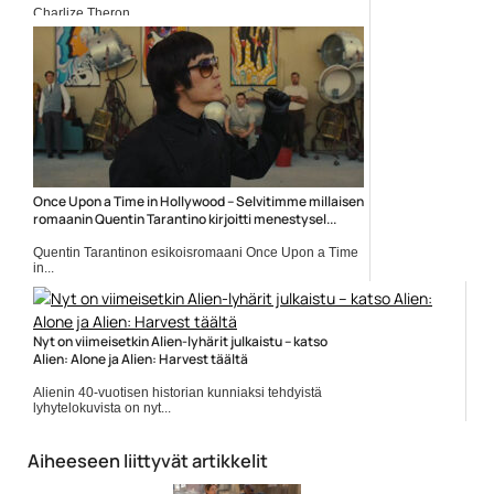
Charlize Theron
Once Upon a Time in Hollywood – Selvitimme millaisen
romaanin Quentin Tarantino kirjoitti menestysel...
Quentin Tarantinon esikoisromaani Once Upon a Time
in...
Elokuva-artikkelit
Nyt on viimeisetkin Alien-lyhärit julkaistu – katso
Alien: Alone ja Alien: Harvest täältä
Alienin 40-vuotisen historian kunniaksi tehdyistä
lyhytelokuvista on nyt...
Alien
Aiheeseen liittyvät artikkelit