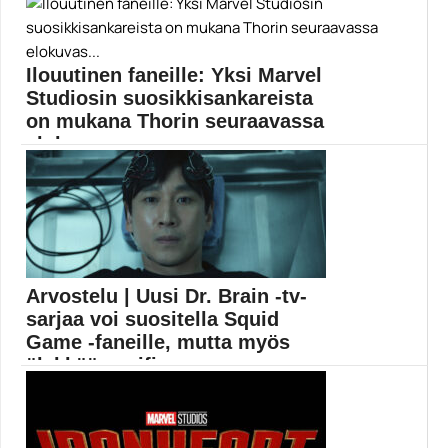
Indiana Jones 5:n kuvaukset ovat tällä hetkellä
käynnissä....
Elokuvat
Ilouutinen faneille: Yksi Marvel
Studiosin suosikkisankareista
on mukana Thorin seuraavassa
elokuvas...
Thor: Love and Thunder -elokuvan hahmogalleria
kasvaa yhdellä...
Chris Pratt
Arvostelu | Uusi Dr. Brain -tv-
sarjaa voi suositella Squid
Game -faneille, mutta myös
älykkään scifi...
Mestariohjaaja Kim Jee-woon ensimmäinen tv-sarja on
korkealentoista scifiä,...
Apple TV Plus