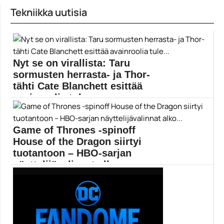
Tekniikka uutisia
Nyt se on virallista: Taru
sormusten herrasta- ja Thor-
tähti Cate Blanchett esittää
avainroolia tule...
Cate Blanchett on kiinnitetty Lilithin rooliin Eli Rothin...
Borderlands
Game of Thrones -spinoff
House of the Dragon siirtyi
tuotantoon – HBO-sarjan
näyttelijävalinnat alko...
HBO:n tuleva sarja House of the Dragon on...
Elokuvat