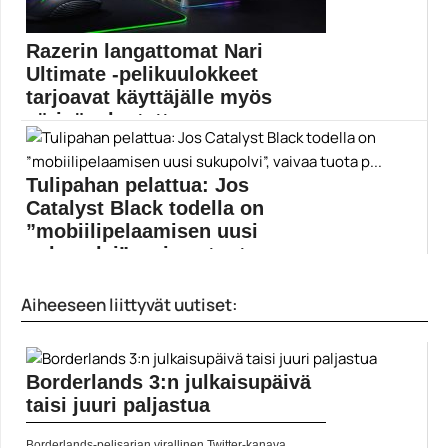
Razerin langattomat Nari
Ultimate -pelikuulokkeet
tarjoavat käyttäjälle myös
värinäpalautetta
Razerin uusimpien pelikuulokkeiden Ultimate-version
erikoisuus on haptinen värähtely,...
Tulipahan pelattua: Jos
langattomat kuulokkeet
Catalyst Black todella on
”mobiilipelaamisen uusi
sukupolvi”, vaivaa tuota p...
Ilkeiden korporaatiopukujen uusi tuplatattiräiskintä
Aiheeseen liittyvät uutiset:
tarjoaa kilpailullista hupia ja...
Catalyst Black
Borderlands 3:n julkaisupäivä
taisi juuri paljastua
Borderlands-pelisarjan virallinen Twitter-kanava