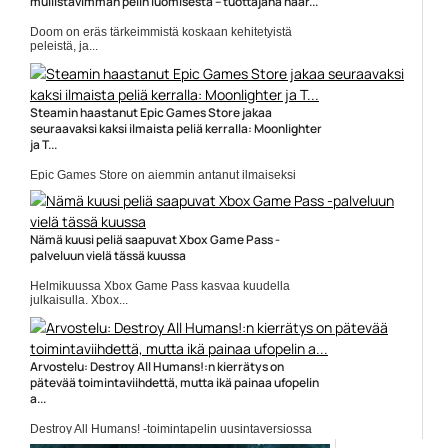
mullistavimman pelin luomisesta – tuottajana häär...
Doom on eräs tärkeimmistä koskaan kehitetyistä
peleistä, ja...
Doom
Steamin haastanut Epic Games Store jakaa
seuraavaksi kaksi ilmaista peliä kerralla: Moonlighter
ja T...
Epic Games Store on aiemmin antanut ilmaiseksi
yksittäisiä...
Epic Games
Nämä kuusi peliä saapuvat Xbox Game Pass -
palveluun vielä tässä kuussa
Helmikuussa Xbox Game Pass kasvaa kuudella
julkaisulla. Xbox...
Pelipalvelut
Arvostelu: Destroy All Humans!:n kierrätys on
pätevää toimintaviihdettä, mutta ikä painaa ufopelin
a...
Destroy All Humans! -toimintapelin uusintaversiossa
avaruusoliot kylvävät tuhoa...