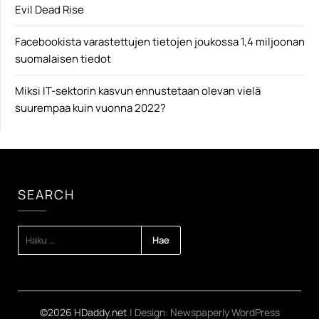
Evil Dead Rise
Facebookista varastettujen tietojen joukossa 1,4 miljoonan
suomalaisen tiedot
Miksi IT-sektorin kasvun ennustetaan olevan vielä
suurempaa kuin vuonna 2022?
SEARCH
HAKU:
©2026 HDaddy.net
| Design:
Newspaperly WordPress