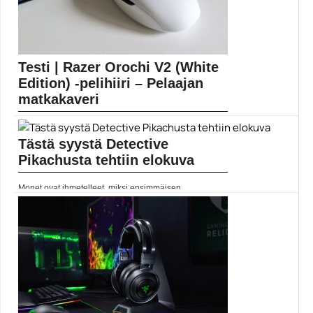
Testi | Razer Orochi V2 (White
Edition) -pelihiiri – Pelaajan
matkakaveri
Pelihiiret mielletään varsin vahvasti pöytäkoneiden
kavereiksi. Liikkuvaan käyttöön...
Tästä syystä Detective
langattomat pelihiiret
Pikachusta tehtiin elokuva
Monet ovat ihmetelleet, miksi ensimmäisen
ihmisnäyttelijöitä sisältäneen pokémon-elokuvan...
Detective Pikachu