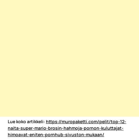
Lue koko artikkeli:
https://muropaketti.com/pelit/top-12-
naita-super-mario-brosin-hahmoja-pornon-kuluttajat-
himoavat-eniten-pornhub-sivuston-mukaan/