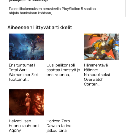
Patenttihakemuksen perusteella PlayStation 5 saattaa
ohjata hankalaan kohtaan,...
Pelit
Aiheeseen liittyvät artikkelit
Ensituntumat |
Uusi pelikonsoli
Hämmentävä
Total War:
saattaa ilmestyä jo
käänne:
Warhammer 3 ei
ensi vuonna, ...
Naispuoliseksi
tuottanut...
Overwatch
Conten...
Helvetillisen
Horizon Zero
huono kauhupeli
Dawnin tarina
Agony
jatkuu tänä