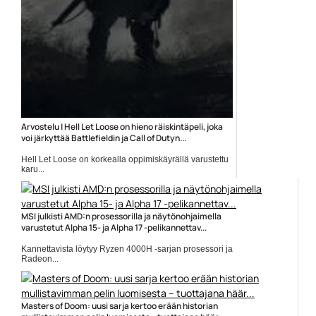
Arvostelu | Hell Let Loose on hieno räiskintäpeli, joka
voi järkyttää Battlefieldin ja Call of Dutyn...
Hell Let Loose on korkealla oppimiskäyrällä varustettu
karu...
Hell Let Loose
MSI julkisti AMD:n prosessorilla ja näytönohjaimella
varustetut Alpha 15- ja Alpha 17 -pelikannettav...
Kannettavista löytyy Ryzen 4000H -sarjan prosessori ja
Radeon...
Alpha 15
Masters of Doom: uusi sarja kertoo erään historian