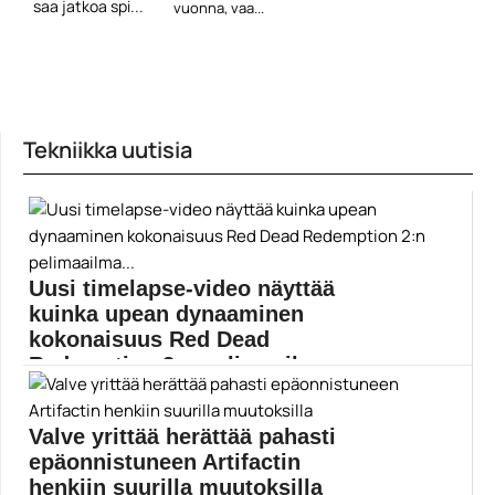
saa jatkoa spi...
vuonna, vaa...
Tekniikka uutisia
Uusi timelapse-video näyttää
kuinka upean dynaaminen
kokonaisuus Red Dead
Redemption 2:n pelimaailma...
Red Dead Redemption 2:n valtava pelimaailma on...
Pelit
Valve yrittää herättää pahasti
epäonnistuneen Artifactin
henkiin suurilla muutoksilla