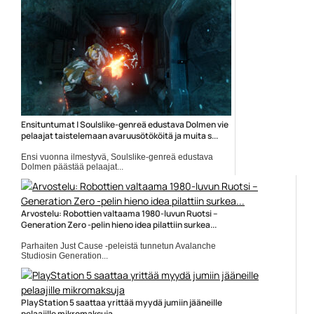
Black Forest Games
Ensituntumat | Soulslike-genreä edustava Dolmen vie
pelaajat taistelemaan avaruusötököitä ja muita s...
Ensi vuonna ilmestyvä, Soulslike-genreä edustava
Dolmen päästää pelaajat...
Dark Souls
Arvostelu: Robottien valtaama 1980-luvun Ruotsi –
Generation Zero -pelin hieno idea pilattiin surkea...
Parhaiten Just Cause -peleistä tunnetun Avalanche
Studiosin Generation...
Avalanche Studios
PlayStation 5 saattaa yrittää myydä jumiin jääneille
pelaajille mikromaksuja