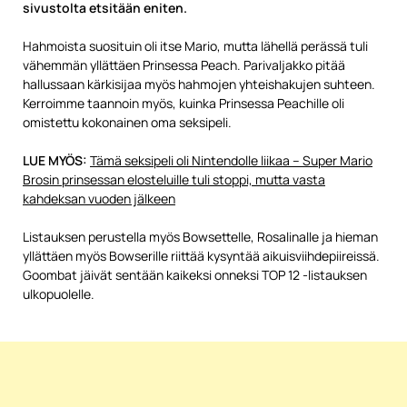
sivustolta etsitään eniten.
Hahmoista suosituin oli itse Mario, mutta lähellä perässä tuli
vähemmän yllättäen Prinsessa Peach. Parivaljakko pitää
hallussaan kärkisijaa myös hahmojen yhteishakujen suhteen.
Kerroimme taannoin myös, kuinka Prinsessa Peachille oli
omistettu kokonainen oma seksipeli.
LUE MYÖS:
Tämä seksipeli oli Nintendolle liikaa – Super Mario
Brosin prinsessan elosteluille tuli stoppi, mutta vasta
kahdeksan vuoden jälkeen
Listauksen perustella myös Bowsettelle, Rosalinalle ja hieman
yllättäen myös Bowserille riittää kysyntää aikuisviihdepiireissä.
Goombat jäivät sentään kaikeksi onneksi TOP 12 -listauksen
ulkopuolelle.