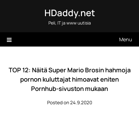
Skip
HDaddy.net
to
content
Peli, IT ja www uutisia
Menu
TOP 12: Näitä Super Mario Brosin hahmoja
pornon kuluttajat himoavat eniten
Pornhub-sivuston mukaan
Posted on 24.9.2020