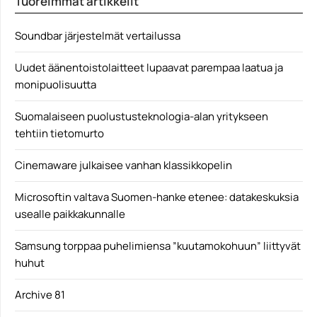
Tuoreimmat artikkelit
arcane
Soundbar järjestelmät vertailussa
Uudet äänentoistolaitteet lupaavat parempaa laatua ja
monipuolisuutta
Suomalaiseen puolustusteknologia-alan yritykseen
tehtiin tietomurto
Cinemaware julkaisee vanhan klassikkopelin
Microsoftin valtava Suomen-hanke etenee: datakeskuksia
usealle paikkakunnalle
Samsung torppaa puhelimiensa ”kuutamokohuun” liittyvät
huhut
Archive 81