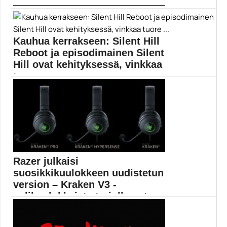
Valve on julkaissut tiedotteen, jonka mukaan kehittäjä
aikoo...
Artifact
Kauhua kerrakseen: Silent Hill
Reboot ja episodimainen Silent
Hill ovat kehityksessä, vinkkaa
tuore ...
Tietovuodon mukaan Konami puuhastelee uusien
Silent Hill -pelien...
episodipelit
Razer julkaisi
suosikkikuulokkeen uudistetun
version – Kraken V3 -
pelikuulokkeista tarjolle nyt
kolm...