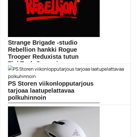
Razer Kraken V3 yhdistää valmistajan eri
pelikuulokkeista tuttuja...
pelikuulokkeet
Strange Brigade -studio
Rebellion hankki Rogue
Trooper Reduxista tutun
TickTock Gamesin
Rebellion on laajentanut toimintaansa ostamalla
TickTock Gamesin. Strange...
PS Storen viikonlopputarjous
Judge Dredd Mega-City One
tarjoaa laatupelattavaa
polkuhinnoin
PS Storen viikonlopputarjouksissa tarjoillaan herkkua
erityisesti hiippailupelien ja...
Pelit