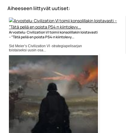
Aiheeseen liittyvät uutiset:
Arvostelu: Civilization VI toimii konsolillakin loistavasti
– ”Tätä peliä en poista PS4:n kiintolevy...
Sid Meier’s Civilization VI -strategiapelisarjan
toistaiseksi uusin osa...
2k Games