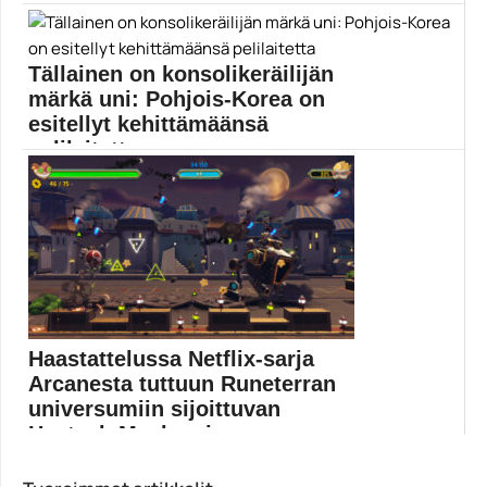
julkaisi ja sitten välittömästi poisti...
2k Games
Tällainen on konsolikeräilijän
märkä uni: Pohjois-Korea on
esitellyt kehittämäänsä
pelilaitetta
Pohjois-Koreassa on nyt mahdollista pelata
videopelejä valtiollisella Moranbong-pelikonsolilla....
Pelikonsolit
Haastattelussa Netflix-sarja
Arcanesta tuttuun Runeterran
universumiin sijoittuvan
Hextech Mayhemin ...
HexTech Mayhem on Riot Gamesin alla toimivan Riot...