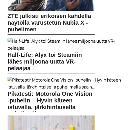
ZTE julkisti erikoisen kahdella
näytöllä varustetun Nubia X -
puhelimen
ZTE on esitellyt uuden Nubia X -puhelimen, jossa...
Mobiili
Half-Life: Alyx toi Steamiin
lähes miljoona uutta VR-
pelaajaa
Half-Life: Alyx sai pelaajat innostumaan VR-
pelaamisesta sankoin joukon....
Half-Life Alyx
Pikatesti: Motorola One Vision
-puhelin – Hyvin käteen
istuvalla, järkihintaisella
puhelimella saa n...
Kiinnostaako puhelin, joka istuu käteen hyvin, on
yksinkertainen...