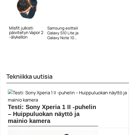
Misfit julkisti
Samsung esitteli
päivitetyn Vapor 2
Galaxy S10 Lite ja
-älykellon
Galaxy Note 10...
Tekniikka uutisia
Testi: Sony Xperia 1 II -puhelin
– Huippuluokan näyttö ja
mainio kamera
Tänä vuonna lippulaivaluokassa on valinnanvaraa