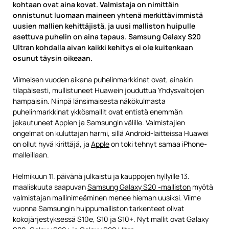
kohtaan ovat aina kovat. Valmistaja on nimittäin
onnistunut luomaan maineen yhtenä merkittävimmistä
uusien mallien kehittäjistä, ja uusi malliston huipulle
asettuva puhelin on aina tapaus. Samsung Galaxy S20
Ultran kohdalla aivan kaikki kehitys ei ole kuitenkaan
osunut täysin oikeaan.
Viimeisen vuoden aikana puhelinmarkkinat ovat, ainakin
tilapäisesti, mullistuneet Huawein jouduttua Yhdysvaltojen
hampaisiin. Niinpä länsimaisesta näkökulmasta
puhelinmarkkinat ykkösmallit ovat entistä enemmän
jakautuneet Applen ja Samsungin välille. Valmistajien
ongelmat on kuluttajan harmi, sillä Android-laitteissa Huawei
on ollut hyvä kirittäjä, ja
Apple
on toki tehnyt samaa iPhone-
malleillaan.
Helmikuun 11. päivänä julkaistu ja kauppojen hyllyille 13.
maaliskuuta saapuvan
Samsung Galaxy S20 -malliston
myötä
valmistajan mallinimeäminen menee hieman uusiksi. Viime
vuonna Samsungin huippumalliston tarkenteet olivat
kokojärjestyksessä S10e, S10 ja S10+. Nyt mallit ovat Galaxy