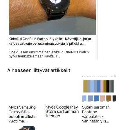
Kokeilu | OnePlus Watch -älykello – Käyttäjille, jotka
kaipaavat vain perusominaisuuksia ja pitkää a...
OnePlussan ensimmäinen älykello OnePlus Watch
pyrkii houkuttelemaan käyttäjiä...
Mobiilitestit
Aiheeseen liittyvät artikkelit
Myös Google Play
Myös Samsung
Suomi sai oman
Store sai tumman
Galaxy S11e -
Pantone-
teeman
puhelinmallista
väripaletin –
vuoti ma...
Vähintään yks...