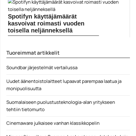
Obsbot Me on kolmijalkainen ja motorisoitu
älypuhelinjalusta, jota...
Spotifyn käyttäjämäärät
henkilökuvaus
kasvoivat roimasti vuoden
toisella neljänneksellä
Sekä maksavien asiakkaiden että Spotifyn
ilmaiskäyttäjien määrä nousi...
Tuoreimmat artikkelit
Mobiili
Soundbar järjestelmät vertailussa
Uudet äänentoistolaitteet lupaavat parempaa laatua ja
monipuolisuutta
Suomalaiseen puolustusteknologia-alan yritykseen
tehtiin tietomurto
Cinemaware julkaisee vanhan klassikkopelin