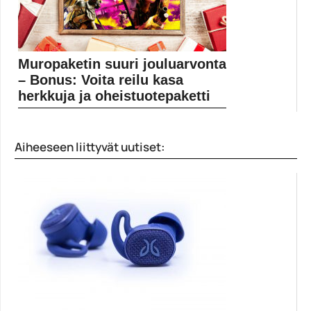
Muropaketin suuri jouluarvonta
– Bonus: Voita reilu kasa
herkkuja ja oheistuotepaketti
Muropaketin varsinaiset jouluarvonnat päättyivät
aatonaattona 23. joulukuuta, mutta...
Aiheeseen liittyvät uutiset:
Elokuvauutiset