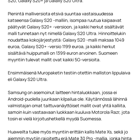
S20, Galaxy S20+ ja Galaxy S20 Ultra.
Pienintä malliversiota etsivä suuntaa vastaisuudessa
katseensa Galaxy S20 -malliin, isompaa ruutua kaipaavat
päätyvät Galaxy S20+ -versioon, ja kaikki herkut sisältävät
malli tunnetaan nyt nimellä Galaxy S20 Ultra. Hinnoittelukin
noudattaa kokojärjestystä: Galaxy S20 -malli maksaa 1049
euroa, Galaxy S20+ -versio 1199 euroa, ja kaikki herkut
sisältävä huippumalli on 1399 euron arvoinen. Suomeen
myyntiin tulevat mallit ovat kaikki 5G-versioita.
Ensimmäisenä Muropaketin testiin otettiin malliston lippulaiva
eli Galaxy S20 Ultra.
Samsung on asemoinut laitteen hintaluokkaan, jossa ei
Android-puolella juurikaan kilpailua ole. Käytännössä lähinnä
valmistajan omat taittuvanäyttöiset mallit ovat yhtä kalliita,
samoin kuin vastaavaan luokkaan kuuluva Motorola Razr, jota
tosin ei vielä kirjoitushetkellä myydä Suomessa.
Huaweilta tulee myös myyntiin erittäin kallis Mate Xs, sekä jo
aiemmin myytiin rajoitettu erä Mate 30 Pro -mallia, jonka hinta