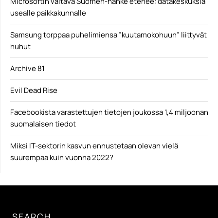
Microsoftin valtava Suomen-hanke etenee: datakeskuksia
usealle paikkakunnalle
Samsung torppaa puhelimiensa ”kuutamokohuun” liittyvät
huhut
Archive 81
Evil Dead Rise
Facebookista varastettujen tietojen joukossa 1,4 miljoonan
suomalaisen tiedot
Miksi IT-sektorin kasvun ennustetaan olevan vielä
suurempaa kuin vuonna 2022?
SEARCH