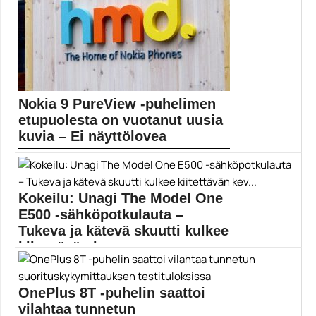
21:9
Nokia 9 PureView -puhelimen
etupuolesta on vuotanut uusia
kuvia – Ei näyttölovea
Uudet vuotokuvat esittelevät miltä HMD Globalin tuleva
Nokia...
HMD Global
Kokeilu: Unagi The Model One
E500 -sähköpotkulauta –
Tukeva ja kätevä skuutti kulkee
kiitettävän kev...
Harva menopeli on yhtä kiva kesäkapistus kuin
sähköpotkulauta....
OnePlus 8T -puhelin saattoi
Mobiili
vilahtaa tunnetun