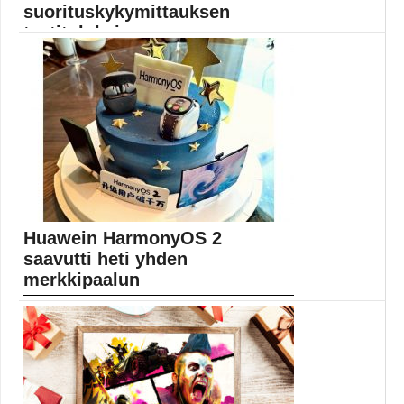
suorituskykymittauksen
testituloksissa
GeekBench-suorituskykymittauksen tietokantaan on
ilmestynyt OnePlus KB2001-mallinumeroa kantavan
laitteen...
Mobiili
Huawein HarmonyOS 2
saavutti heti yhden
merkkipaalun
Huawei ei voi käyttää Yhdysvaltain pakotteiden vuoksi
Googlen...
HarmonyOS