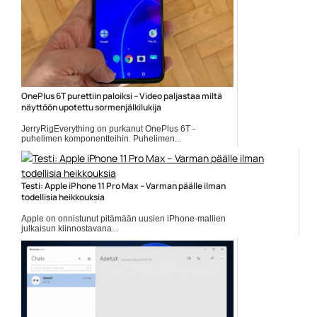
OnePlus 6T purettiin paloiksi – Video paljastaa miltä
näyttöön upotettu sormenjälkilukija
JerryRigEverything on purkanut OnePlus 6T -
puhelimen komponentteihin. Puhelimen...
Mobiili
Testi: Apple iPhone 11 Pro Max – Varman päälle ilman
todellisia heikkouksia
Apple on onnistunut pitämään uusien iPhone-mallien
julkaisun kiinnostavana...
Apple