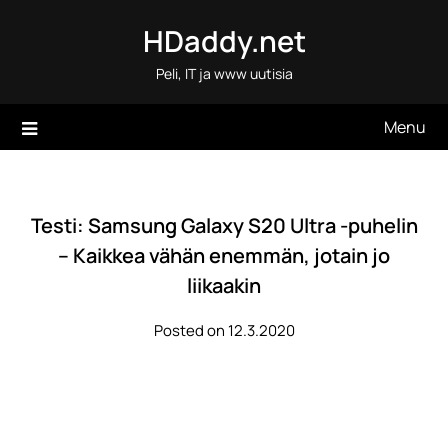
Skip
HDaddy.net
to
content
Peli, IT ja www uutisia
Menu
Testi: Samsung Galaxy S20 Ultra -puhelin
– Kaikkea vähän enemmän, jotain jo
liikaakin
Posted on 12.3.2020