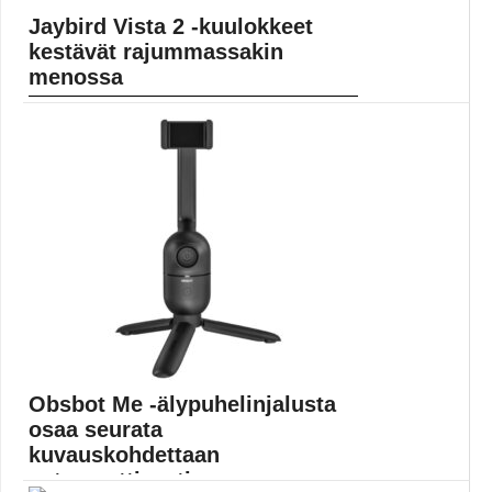
Jaybird Vista 2 -kuulokkeet
kestävät rajummassakin
menossa
Jaybird Vista 2 -urheilukuulokkeet on täysin
langattomat tulppakuulokkeet,...
langattomat kuulokkeet
Obsbot Me -älypuhelinjalusta
osaa seurata
kuvauskohdettaan
automaattisesti