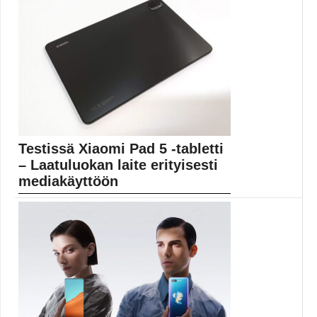
enemmän kuin ikinä...
4K
Testissä Xiaomi Pad 5 -tabletti
– Laatuluokan laite erityisesti
mediakäyttöön
Monet käyttävät tablettia nimenomaan erilaisten
viihdesisältöjen nauttimiseen. Juuri...
android-tabletit