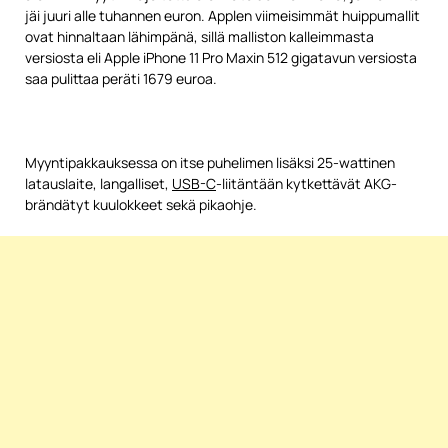
jäi juuri alle tuhannen euron. Applen viimeisimmät huippumallit
ovat hinnaltaan lähimpänä, sillä malliston kalleimmasta
versiosta eli Apple iPhone 11 Pro Maxin 512 gigatavun versiosta
saa pulittaa peräti 1679 euroa.
Myyntipakkauksessa on itse puhelimen lisäksi 25-wattinen
latauslaite, langalliset,
USB-C
-liitäntään kytkettävät AKG-
brändätyt kuulokkeet sekä pikaohje.