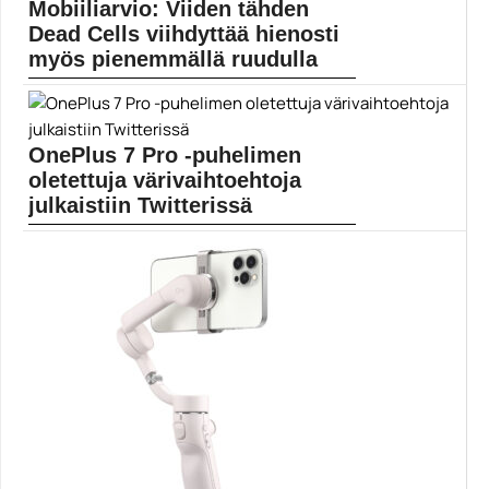
Mobiiliarvio: Viiden tähden
Google
Dead Cells viihdyttää hienosti
myös pienemmällä ruudulla
Aiemmin PC:lle, Nintendo Switchille, iOSille, Xbox
Onelle ja...
Dead Cells
OnePlus 7 Pro -puhelimen
oletettuja värivaihtoehtoja
julkaistiin Twitterissä
Ishan Agarwal -niminen käyttäjä on julkaissut tulevasta
OnePlus...
Mobiili