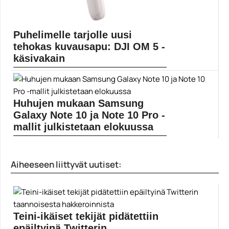
Puhelimelle tarjolle uusi
tehokas kuvausapu: DJI OM 5 -
käsivakain
DJI julkaisi uudistetun OM 5 -käsivakaimen
älypuhelimille. Siinä...
dji
Huhujen mukaan Samsung
Galaxy Note 10 ja Note 10 Pro -
mallit julkistetaan elokuussa
Huhujen mukaan Samsung aikoo esitellä uudet Galaxy
Note...
Aiheeseen liittyvät uutiset:
Mobiili
Teini-ikäiset tekijät pidätettiin
epäiltyinä Twitterin