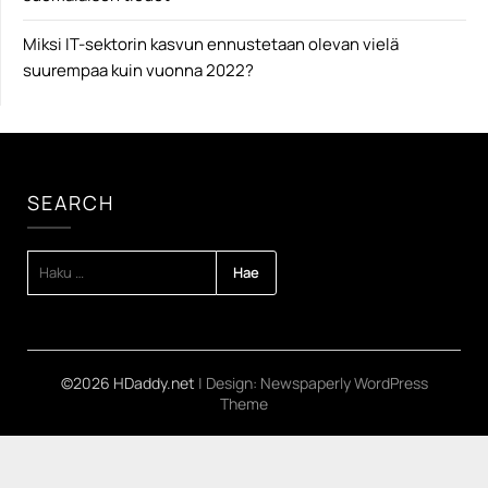
Miksi IT-sektorin kasvun ennustetaan olevan vielä
suurempaa kuin vuonna 2022?
SEARCH
HAKU:
©2026 HDaddy.net
| Design:
Newspaperly WordPress
Theme