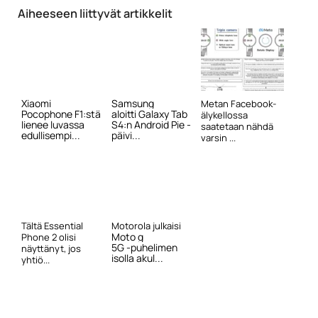
Aiheeseen liittyvät artikkelit
Xiaomi
Samsung
Metan Facebook-
Pocophone F1:stä
aloitti Galaxy Tab
älykellossa
lienee luvassa
S4:n Android Pie -
saatetaan nähdä
edullisempi...
päivi...
varsin ...
Tältä Essential
Motorola julkaisi
Moto g
Phone 2 olisi
5G -puhelimen
näyttänyt, jos
isolla akul...
yhtiö...