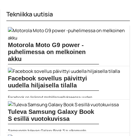
Tekniikka uutisia
Motorola Moto G9 power -
puhelimessa on melkoinen
akku
Uudessa Moto G9 Power -puhelimessa on
suurikapasiteettisen akun...
Facebook sovellus päivittyi
Mobiili
uudella hiljaisella tilalla
Facebook on lisännyt mobiilisovellukseensa uuden
toiminnon, jolla ilmoitusten...
Facebook
Tuleva Samsung Galaxy Book
S esillä vuotokuvissa
Samsungin tulevan Galaxy Book S:n ulkomuoto
paljastui kannettavasta...