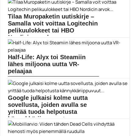
Mobiili
Tilaa Muropaketin uutiskirje –
Samalla voit voittaa Logitechin
pelikuulokkeet tai HBO
Nordicin arvok...
Muropaketissa julkaistaan päivittäin kymmeniä juttuja,
jotka käsittelevät pelejä,...
Half-Life: Alyx toi Steamiin
Elokuvauutiset
lähes miljoona uutta VR-
pelaajaa
Half-Life: Alyx sai pelaajat innostumaan VR-
pelaamisesta sankoin joukon....
Half-Life Alyx
Google julkaisi kolme uutta
sovellusta, joiden avulla se
yrittää tuoda helpotusta
kännykkäriippuvuut...
Puhelinriippuvuus on nykyään varsin laajamittainen
ongelma. Nyt Google...