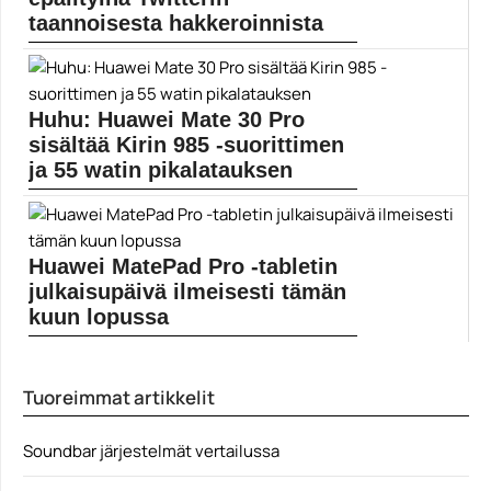
taannoisesta hakkeroinnista
Twitterissä levisi taannoin eri julkisuuden henkilöiden,
kuten Elon...
hakkerit
Huhu: Huawei Mate 30 Pro
sisältää Kirin 985 -suorittimen
ja 55 watin pikalatauksen
Huawei esitteli keväiset P30 ja P30 Pro -
huippumallinsa...
Huawei
Huawei MatePad Pro -tabletin
julkaisupäivä ilmeisesti tämän
kuun lopussa
Tulossa olevassa Huawei MatePad Pro -tabletissa on
ilmeisesti...
Tuoreimmat artikkelit
Huawei
Soundbar järjestelmät vertailussa