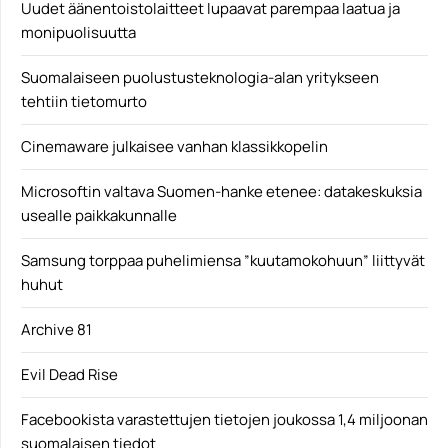
Uudet äänentoistolaitteet lupaavat parempaa laatua ja
monipuolisuutta
Suomalaiseen puolustusteknologia-alan yritykseen
tehtiin tietomurto
Cinemaware julkaisee vanhan klassikkopelin
Microsoftin valtava Suomen-hanke etenee: datakeskuksia
usealle paikkakunnalle
Samsung torppaa puhelimiensa ”kuutamokohuun” liittyvät
huhut
Archive 81
Evil Dead Rise
Facebookista varastettujen tietojen joukossa 1,4 miljoonan
suomalaisen tiedot