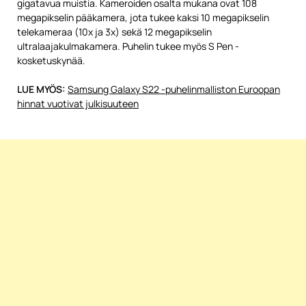
gigatavua muistia. Kameroiden osalta mukana ovat 108
megapikselin pääkamera, jota tukee kaksi 10 megapikselin
telekameraa (10x ja 3x) sekä 12 megapikselin
ultralaajakulmakamera. Puhelin tukee myös S Pen -
kosketuskynää.
LUE MYÖS:
Samsung Galaxy S22 -puhelinmalliston Euroopan
hinnat vuotivat julkisuuteen