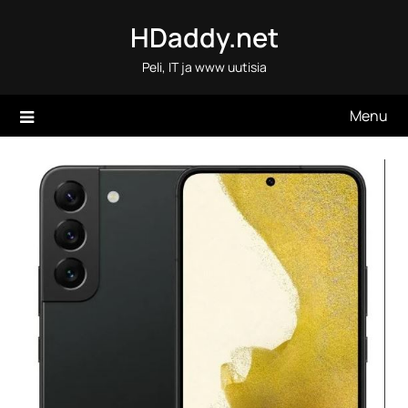
Skip
HDaddy.net
to
content
Peli, IT ja www uutisia
Menu