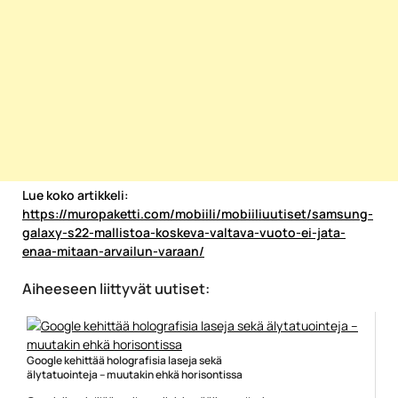
Lue koko artikkeli:
https://muropaketti.com/mobiili/mobiiliuutiset/samsung-
galaxy-s22-mallistoa-koskeva-valtava-vuoto-ei-jata-
enaa-mitaan-arvailun-varaan/
Aiheeseen liittyvät uutiset:
Google kehittää holografisia laseja sekä
älytatuointeja – muutakin ehkä horisontissa