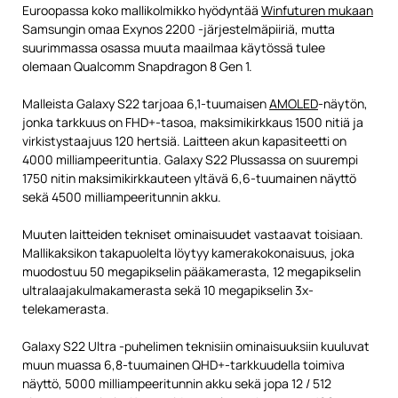
Euroopassa koko mallikolmikko hyödyntää
Winfuturen mukaan
Samsungin omaa Exynos 2200 -järjestelmäpiiriä, mutta
suurimmassa osassa muuta maailmaa käytössä tulee
olemaan Qualcomm Snapdragon 8 Gen 1.
Malleista Galaxy S22 tarjoaa 6,1-tuumaisen
AMOLED
-näytön,
jonka tarkkuus on FHD+-tasoa, maksimikirkkaus 1500 nitiä ja
virkistystaajuus 120 hertsiä. Laitteen akun kapasiteetti on
4000 milliampeerituntia. Galaxy S22 Plussassa on suurempi
1750 nitin maksimikirkkauteen yltävä 6,6-tuumainen näyttö
sekä 4500 milliampeeritunnin akku.
Muuten laitteiden tekniset ominaisuudet vastaavat toisiaan.
Mallikaksikon takapuolelta löytyy kamerakokonaisuus, joka
muodostuu 50 megapikselin pääkamerasta, 12 megapikselin
ultralaajakulmakamerasta sekä 10 megapikselin 3x-
telekamerasta.
Galaxy S22 Ultra -puhelimen teknisiin ominaisuuksiin kuuluvat
muun muassa 6,8-tuumainen QHD+-tarkkuudella toimiva
näyttö, 5000 milliampeeritunnin akku sekä jopa 12 / 512