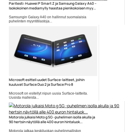
Paritesti: Huawei P Smart Z ja Samsung Galaxy A40 –
Isokokoinen mediamylly haastaa pienikokoisen myy...
Samsungin Galaxy A40 on hallinnut suomalaisia
puhelinten myyntitilastoja...
Huawei
Microsoft esitteli uudet Surface-laitteet, joihin
kuuluvat Surface Duo 2 ja Surface Pro 8
Microsoft on esitellyt nipun uusia Surface-laitteita.
Uusista malleista...
Microsoft
Motorola julkaisi Moto g 5G -puhelimen isolla akulla ja
90 hertsin näytöllä alle 400 euron hintaluok...
Motorola jatkaa keskiluokan puhelinmalliston