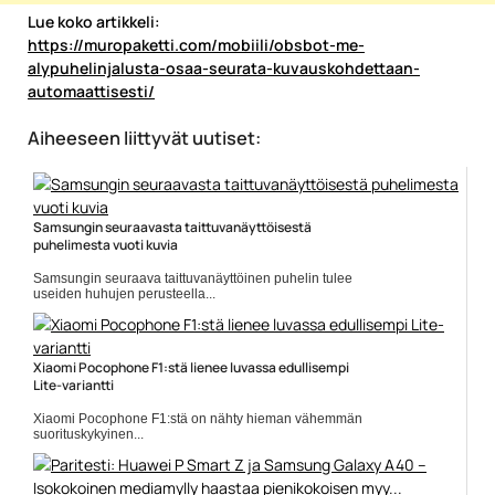
Lue koko artikkeli:
https://muropaketti.com/mobiili/obsbot-me-
alypuhelinjalusta-osaa-seurata-kuvauskohdettaan-
automaattisesti/
Aiheeseen liittyvät uutiset:
Samsungin seuraavasta taittuvanäyttöisestä
puhelimesta vuoti kuvia
Samsungin seuraava taittuvanäyttöinen puhelin tulee
useiden huhujen perusteella...
Mobiili
Xiaomi Pocophone F1:stä lienee luvassa edullisempi
Lite-variantti
Xiaomi Pocophone F1:stä on nähty hieman vähemmän
suorituskykyinen...
Mobiili