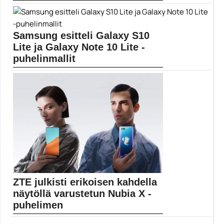
Seesteinen Journey on julkaistu iOS-alustalle.
Thatgamecompany-studion luomus Journey...
ios-pelit
Samsung esitteli Galaxy S10
Lite ja Galaxy Note 10 Lite -
puhelinmallit
Samsung on julkaissut jo useissa vuodoissa
esiintyneet Galaxy...
Mobiili
ZTE julkisti erikoisen kahdella
näytöllä varustetun Nubia X -
puhelimen