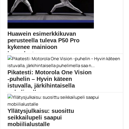
Huawein esimerkkikuvan
perusteella tuleva P50 Pro
kykenee mainioon
kuvanlaatuun
Huawei on jakanut esimerkkikuvan tulevalla P50 Pro -
lippulailla...
Pikatesti: Motorola One Vision
Huawei
-puhelin – Hyvin käteen
istuvalla, järkihintaisella
puhelimella saa n...
Kiinnostaako puhelin, joka istuu käteen hyvin, on
yksinkertainen...
Yllätysjulkaisu: suosittu
21:9
seikkailupeli saapui
mobiilialustalle