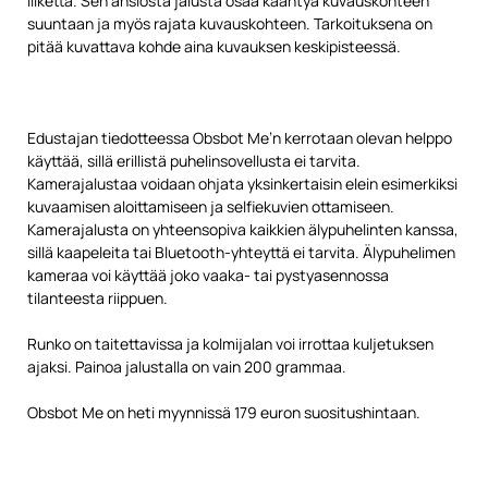
liikettä. Sen ansiosta jalusta osaa kääntyä kuvauskohteen
suuntaan ja myös rajata kuvauskohteen. Tarkoituksena on
pitää kuvattava kohde aina kuvauksen keskipisteessä.
Edustajan tiedotteessa Obsbot Me’n kerrotaan olevan helppo
käyttää, sillä erillistä puhelinsovellusta ei tarvita.
Kamerajalustaa voidaan ohjata yksinkertaisin elein esimerkiksi
kuvaamisen aloittamiseen ja selfiekuvien ottamiseen.
Kamerajalusta on yhteensopiva kaikkien älypuhelinten kanssa,
sillä kaapeleita tai Bluetooth-yhteyttä ei tarvita. Älypuhelimen
kameraa voi käyttää joko vaaka- tai pystyasennossa
tilanteesta riippuen.
Runko on taitettavissa ja kolmijalan voi irrottaa kuljetuksen
ajaksi. Painoa jalustalla on vain 200 grammaa.
Obsbot Me on heti myynnissä 179 euron suositushintaan.