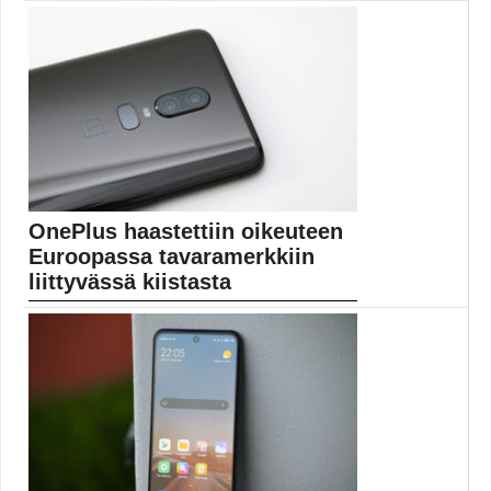
vastamelutoiminn...
Samsungilta on vuotojen perusteella luvassa uudet
langattomat Galaxy...
Mobiili
OnePlus haastettiin oikeuteen
Euroopassa tavaramerkkiin
liittyvässä kiistasta
Kuulokkeita ja muita audiotuotteita valmistava Bragi on
haastanut OnePlusin oikeuteen Dash-tavaramerkkiin
liittyvässä kiistassa. Audiotuotteista tunnettu Bragi
valmistaa muun muassa langattomia Dash-nimisiä
kuulokkeita, joita voi Applen AirPo… ...
bragi