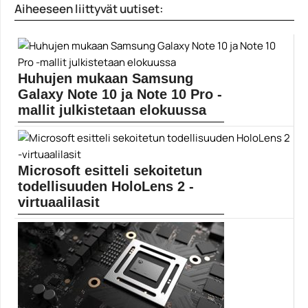
Aiheeseen liittyvät uutiset:
Apple
Huhujen mukaan Samsung
Galaxy Note 10 ja Note 10 Pro -
mallit julkistetaan elokuussa
Huhujen mukaan Samsung aikoo esitellä uudet Galaxy
Note...
Mobiili
Microsoft esitteli sekoitetun
todellisuuden HoloLens 2 -
virtuaalilasit
Microsoft on odotetusti esitellyt MWC 2019 -messujen
yhteydessä...
HoloLens