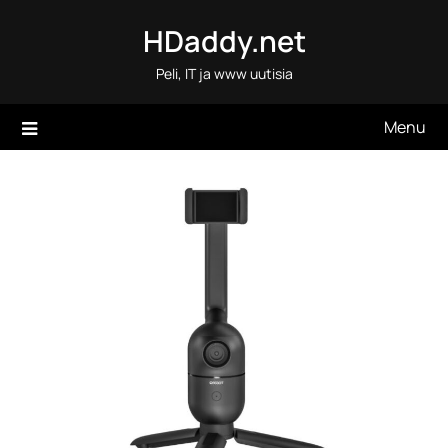
Skip
HDaddy.net
to
content
Peli, IT ja www uutisia
Menu