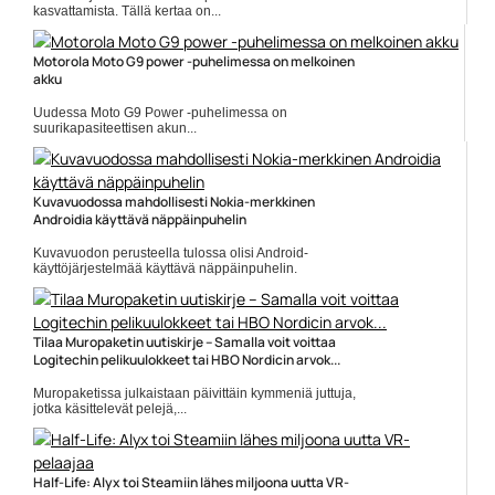
kasvattamista. Tällä kertaa on...
5g
Motorola Moto G9 power -puhelimessa on melkoinen
akku
Uudessa Moto G9 Power -puhelimessa on
suurikapasiteettisen akun...
Mobiili
Kuvavuodossa mahdollisesti Nokia-merkkinen
Androidia käyttävä näppäinpuhelin
Kuvavuodon perusteella tulossa olisi Android-
käyttöjärjestelmää käyttävä näppäinpuhelin.
Puhelimen...
HMD Global
Tilaa Muropaketin uutiskirje – Samalla voit voittaa
Logitechin pelikuulokkeet tai HBO Nordicin arvok...
Muropaketissa julkaistaan päivittäin kymmeniä juttuja,
jotka käsittelevät pelejä,...
Elokuvauutiset
Half-Life: Alyx toi Steamiin lähes miljoona uutta VR-