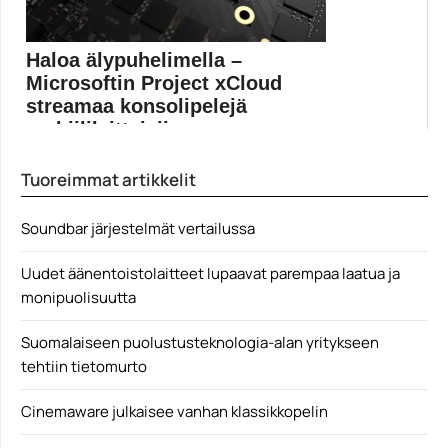
Haloa älypuhelimella –
Microsoftin Project xCloud
streamaa konsolipelejä
mobiililaitteisiin
Microsoft on julkistanut Project xCloudin, joka pyrkii
Tuoreimmat artikkelit
mahdollistamaan...
Microsoft
Soundbar järjestelmät vertailussa
Uudet äänentoistolaitteet lupaavat parempaa laatua ja
monipuolisuutta
Suomalaiseen puolustusteknologia-alan yritykseen
tehtiin tietomurto
Cinemaware julkaisee vanhan klassikkopelin