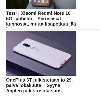
Testi | Xiaomi Redmi Note 10
5G -puhelin – Perusasiat
kunnossa, mutta lisäpotkua jää
kaipaamaan
Edullinen hinta, riittävästi käyttökelpoisia
ominaisuuksia eikä mitään vakavia...
Android 11
OnePlus 6T julkistetaan jo 29.
päivä lokakuuta – Syynä
Applen julkistustilaisuus
OnePlus on päättänyt julkistaa OnePlus 6T:n jo
suunniteltua...