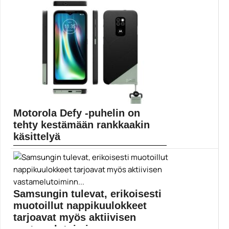
ZTE on esitellyt uuden Nubia X -puhelimen, jossa...
Mobiili
Motorola Defy -puhelin on
tehty kestämään rankkaakin
käsittelyä
Reippaampaan menoon suunnattuja puhelimia
valmistava Bullitt on lähtenyt...
IP68-luokitus
Samsungin tulevat, erikoisesti
muotoillut nappikuulokkeet
tarjoavat myös aktiivisen