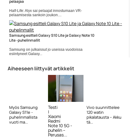
pelaajaa
Half-Life: Alyx sai pelaajat innostumaan VR-
pelaamisesta sankoin joukon....
Half-Life Alyx
Samsung esitteli Galaxy S10 Lite ja Galaxy Note 10
Lite -puhelinmallit
Samsung on julkaissut jo useissa vuodoissa
esiintyneet Galaxy...
Mobiili
Aiheeseen liittyvät artikkelit
Testi
Myös Samsung
Vivo suunnittelee
|
Galaxy S11e -
120 watin
Xiaomi
puhelinmallista
pikalatausta – Akku
Redmi
vuoti ma...
tä...
Note 10 5G -
puhelin –
Perusas...