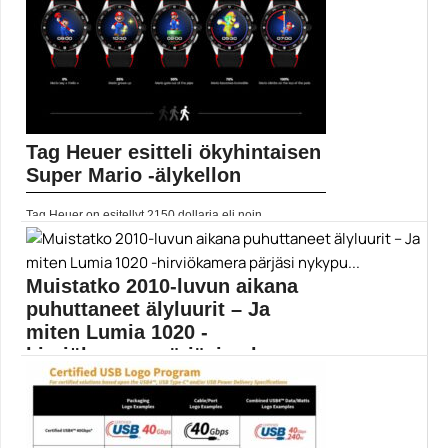
Tag Heuer esitteli ökyhintaisen
Super Mario -älykellon
Tag Heuer on esitellyt 2150 dollaria eli noin...
Mobiiliuutiset
Muistatko 2010-luvun aikana
puhuttaneet älyluurit – Ja
miten Lumia 1020 -
hirviökamera pärjäsi nykypu...
Vuodenvaihde lähestyy – ja samalla vuosikymmenen
loppu. On...
Apple