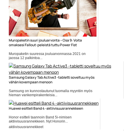
Muropaketin suuri jouluarvonta – Osa 9: Voita
omaksesi Fallout-peleistä tuttu Power Fist
Muropaketin suuressa jouluarvonnassa 2021 on
jaossa 12 palkintoa...
Elokuvauutiset
Samsung Galaxy Tab Active3 -tabletti soveltuu myös
vähän kovempaan menoon
Samsung on kunnostautunut tuomalla myyntiin myös
hieman vankempirakenteisia...
IP68
Huawei esitteli Band 4 -aktiivisuusrannekkeen
Honor esitteli taannoin Band 5i-nimisen
aktiivisuusrannekkeen. Nyt Honorin...
aktiivisuusrannekkeet