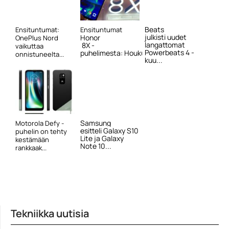
Beats
Ensituntumat:
Ensituntumat
julkisti uudet
Honor
OnePlus Nord
langattomat
8X -
vaikuttaa
Powerbeats 4 -
puhelimesta: Houkuttelevast...
onnistuneelta...
kuu...
Samsung
Motorola Defy -
esitteli Galaxy S10
puhelin on tehty
Lite ja Galaxy
kestämään
Note 10...
rankkaak...
Tekniikka uutisia