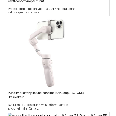
käyttöönotto nopeutunut
Project Treble luotiin vuonna 2017 nopeuttamaan
valmistajien siirtymistä...
Android
Puhelimelle tarjolle uusi tehokas kuvausapu: DJI OM 5
-käsivakain
DJI julkaisi uudistetun OM 5 -käsivakaimen
älypuhelimille. Siinä...
dji