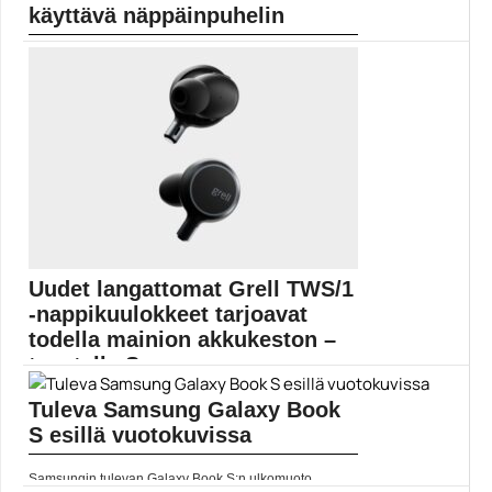
käyttävä näppäinpuhelin
Kuvavuodon perusteella tulossa olisi Android-
käyttöjärjestelmää käyttävä näppäinpuhelin.
Puhelimen...
HMD Global
Uudet langattomat Grell TWS/1
-nappikuulokkeet tarjoavat
todella mainion akkukeston –
taustalla Senn...
Tuleva Samsung Galaxy Book
Täyslangattomat Grell TWS/1 -kuulokkeet tarjoavat
enintään 45 tunnin...
S esillä vuotokuvissa
langattomat kuulokkeet
Samsungin tulevan Galaxy Book S:n ulkomuoto