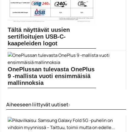
Tältä näyttävät uusien
sertifioitujen USB-C-
kaapeleiden logot
USB Implementers Forum on julkistanut logot, jotka
jaetaan...
Mobiiliuutiset
OnePlussan tulevasta OnePlus
9 -mallista vuoti ensimmäisiä
mallinnoksia
OnePlussan tulevasta OnePlus 9 -mallista on vuotanut
uusia...
Aiheeseen liittyvät uutiset:
Mobiili