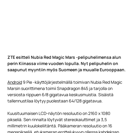
ZTE esitteli Nubia Red Magic Mars -pelipuhelimensa alun
perin Kiinassa viime vuoden lopulla. Nyt pelipuhelin on
saapunut myyntiin myös Suomeen ja muualle Eurooppaan.
Android
9 Pie -käyttöjärjestelmällä toimivan Nubia Red Magic
Marsin suorittimena toimii Snapdragon 845 ja tarjolla on
versiosta riippuen 6/8 gigatavua keskusmuistia. Sisäistä
tallennustilaa löytyy puolestaan 64/128 gigatavua.
Kuusituumaisen LCD-näytön resoluutio on 2160 x 1080
pikseliä. Sen rinnalta löytyvät stereokaiuttimet ja 3,5
millimetrin kuulokeliitäntä. Pääkameran resoluutio on 16
megapikseliä, etukameran erottelukyvyn ollessa kahdeksan