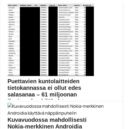
Puettavien kuntolaitteiden
tietokannassa ei ollut edes
salasanaa – 61 miljoonan
ihmisen henkilökohta...
Tietoturvatutkija Jeremiah Fowler kertoi WebsitePlanet-
sivustolla, että 61 miljoonan...
Kuvavuodossa mahdollisesti
Fitbit
Nokia-merkkinen Androidia