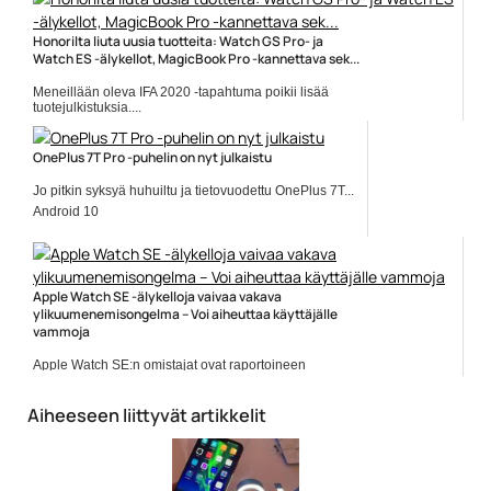
Honorilta liuta uusia tuotteita: Watch GS Pro- ja
Watch ES -älykellot, MagicBook Pro -kannettava sek...
Meneillään oleva IFA 2020 -tapahtuma poikii lisää
tuotejulkistuksia....
Honor
OnePlus 7T Pro -puhelin on nyt julkaistu
Jo pitkin syksyä huhuiltu ja tietovuodettu OnePlus 7T...
Android 10
Apple Watch SE -älykelloja vaivaa vakava
ylikuumenemisongelma – Voi aiheuttaa käyttäjälle
vammoja
Apple Watch SE:n omistajat ovat raportoineen
vakavasta ylikuumenemisongelmasta,...
Apple
Aiheeseen liittyvät artikkelit