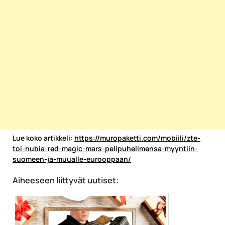
Lue koko artikkeli:
https://muropaketti.com/mobiili/zte-
toi-nubia-red-magic-mars-pelipuhelimensa-myyntiin-
suomeen-ja-muualle-eurooppaan/
Aiheeseen liittyvät uutiset: