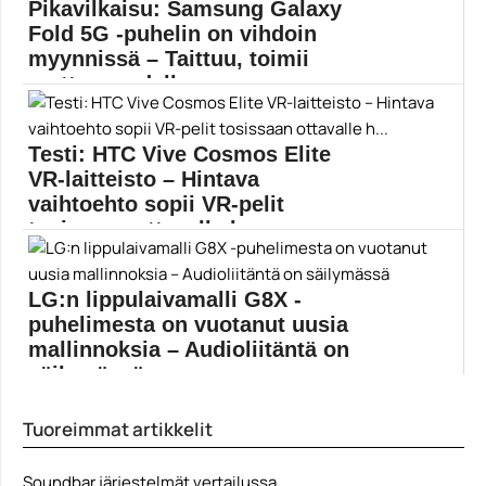
Pikavilkaisu: Samsung Galaxy
Fold 5G -puhelin on vihdoin
myynnissä – Taittuu, toimii
mutta on edelle...
Taittuvanäyttöinen Samsung Galaxy Fold -puhelin
julkistettiin jo alkuvuodesta....
Testi: HTC Vive Cosmos Elite
Mobiili
VR-laitteisto – Hintava
vaihtoehto sopii VR-pelit
tosissaan ottavalle h...
HTC Vive Cosmos Elite VR-laitteiston hinta on
korkea,...
LG:n lippulaivamalli G8X -
Half-Life Alyx
puhelimesta on vuotanut uusia
mallinnoksia – Audioliitäntä on
säilymässä
LG esittelee näillä näkymin seuraavan lippulaivansa,
Tuoreimmat artikkelit
G8X -puhelimen,...
LG
Soundbar järjestelmät vertailussa