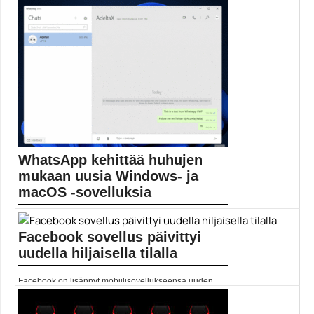
paljastui kannettavasta...
Mobiili
WhatsApp kehittää huhujen
mukaan uusia Windows- ja
macOS -sovelluksia
WhatsApp on huhujen mukaan kehittämässä
paranneltuja Windows- ja...
Facebook sovellus päivittyi
Mobiiliuutiset
uudella hiljaisella tilalla
Facebook on lisännyt mobiilisovellukseensa uuden
toiminnon, jolla ilmoitusten...
Facebook