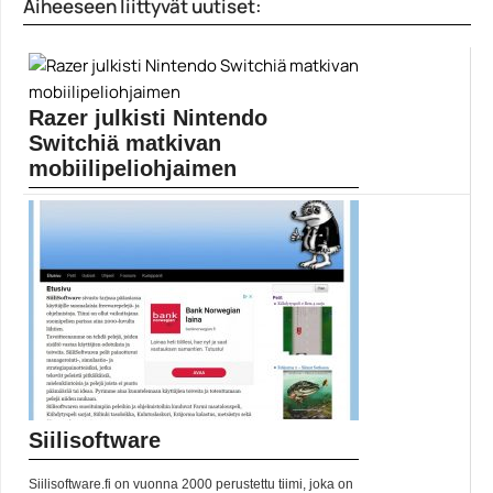
Aiheeseen liittyvät uutiset:
Games...
epic games store
Razer julkisti Nintendo
Switchiä matkivan
mobiilipeliohjaimen
Razer on esitellyt uuden Junglecat-nimisen
peliohjaimen, joka ottaa...
Mobiili
Siilisoftware
Siilisoftware.fi on vuonna 2000 perustettu tiimi, joka on