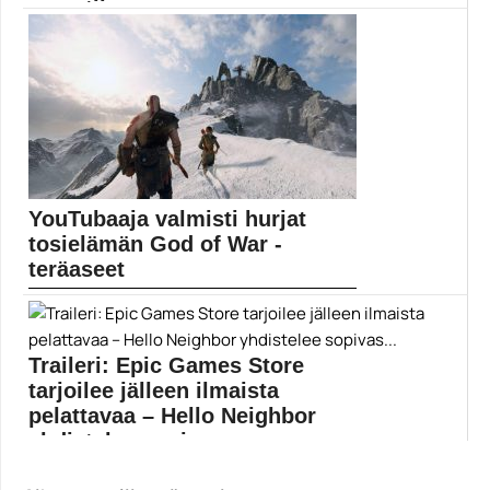
myyntiin
Roccatin pelinäppäimistömalliston uusimmat jäsenet
ovat saapuneet myytiin. Kalvokupukytkimiin...
pelinäppäimistöt
YouTubaaja valmisti hurjat
tosielämän God of War -
teräaseet
YouTubaaja Cory Barlog näyttää uudella videollaan,
kuinka valmistetaan...
God of War
Traileri: Epic Games Store
tarjoilee jälleen ilmaista
pelattavaa – Hello Neighbor
yhdistelee sopivas...
Epic Games Store jatkaa ilmaispelien jakamista. Epic