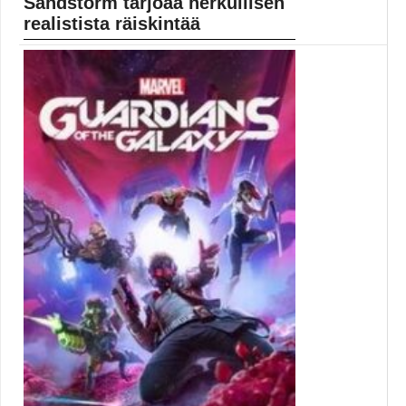
Sandstorm tarjoaa herkullisen
realistista räiskintää
Insurgency: Sandstorm syleilee realismia ja ravistelee
pelaajan hermoja....
insurgency: sandstorm