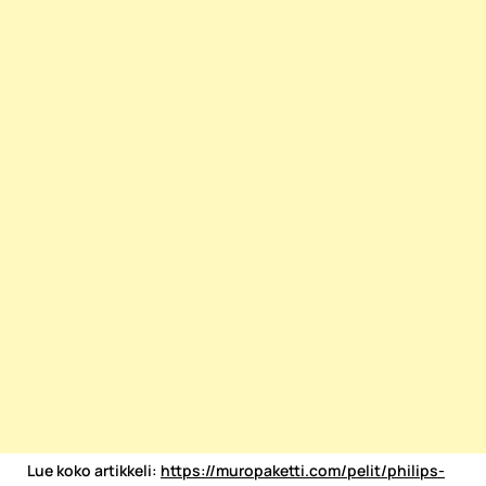
Lue koko artikkeli:
https://muropaketti.com/pelit/philips-