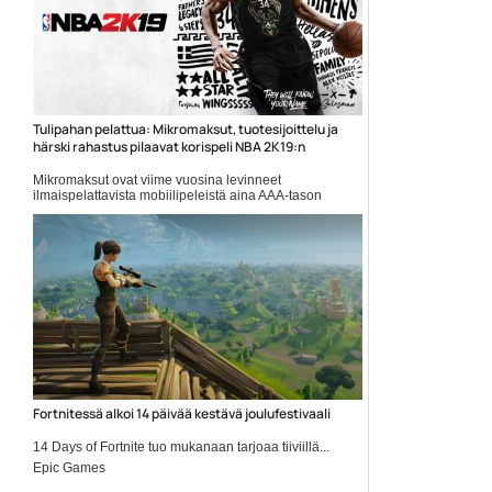
Tulipahan pelattua: Mikromaksut, tuotesijoittelu ja
härski rahastus pilaavat korispeli NBA 2K19:n
Mikromaksut ovat viime vuosina levinneet
ilmaispelattavista mobiilipeleistä aina AAA-tason
pelijulkaisuihin saakka. 2K Gamesin julkaisema NBA
2K19 on kuitenkin kenties härskein veto tähän saakka
ja mikromaksut onnistuvatkin pil… Lue koko artikk...
2k Games
Fortnitessä alkoi 14 päivää kestävä joulufestivaali
14 Days of Fortnite tuo mukanaan tarjoaa tiiviillä...
Epic Games