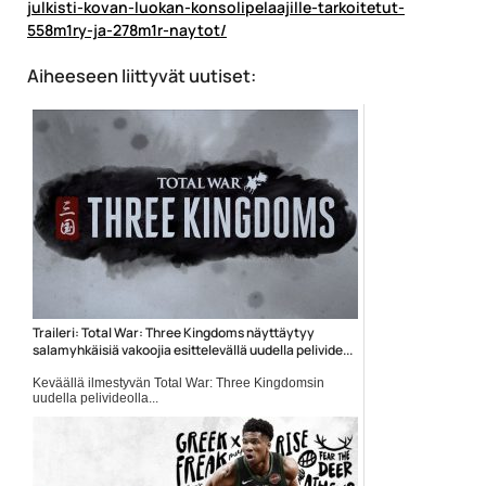
julkisti-kovan-luokan-konsolipelaajille-tarkoitetut-
558m1ry-ja-278m1r-naytot/
Aiheeseen liittyvät uutiset:
Traileri: Total War: Three Kingdoms näyttäytyy
salamyhkäisiä vakoojia esittelevällä uudella pelivide...
Keväällä ilmestyvän Total War: Three Kingdomsin
uudella pelivideolla...
pc-pelit