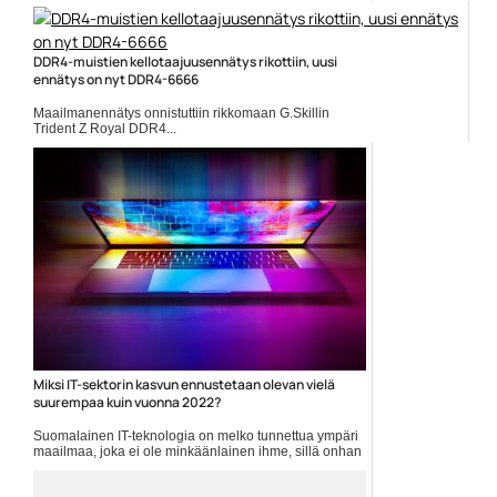
DDR4-muistien kellotaajuusennätys rikottiin, uusi
ennätys on nyt DDR4-6666
Maailmanennätys onnistuttiin rikkomaan G.Skillin
Trident Z Royal DDR4...
Core i9-10900K
Miksi IT-sektorin kasvun ennustetaan olevan vielä
suurempaa kuin vuonna 2022?
Suomalainen IT-teknologia on melko tunnettua ympäri
maailmaa, joka ei ole minkäänlainen ihme, sillä onhan
kotimainen teknologia ehdottomasti yhtä maailman
parhaimmistoa. Tämänpäiväisessä artikkelissa