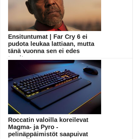
Ensituntumat | Far Cry 6 ei
pudota leukaa lattiaan, mutta
tänä vuonna sen ei edes
tarvitse
Far Cry 6 julkaistaan PC:lle (Windows), PlayStation
4:lle...
Far Cry
Roccatin valoilla koreilevat
Magma- ja Pyro -
pelinäppäimistöt saapuivat