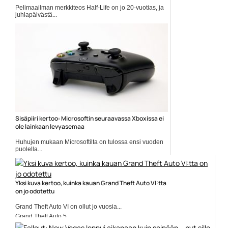
Pelimaailman merkkiteos Half-Life on jo 20-vuotias, ja
juhlapäivästä...
Black Mesa
Sisäpiiri kertoo: Microsoftin seuraavassa Xboxissa ei
ole lainkaan levyasemaa
Huhujen mukaan Microsoftilta on tulossa ensi vuoden
puolella...
Microsoft
Yksi kuva kertoo, kuinka kauan Grand Theft Auto VI:tta
on jo odotettu
Grand Theft Auto VI on ollut jo vuosia...
Grand Theft Auto 5