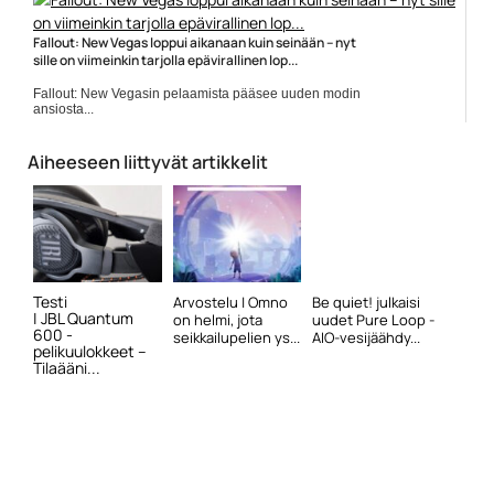
Fallout: New Vegas loppui aikanaan kuin seinään – nyt
sille on viimeinkin tarjolla epävirallinen lop...
Fallout: New Vegasin pelaamista pääsee uuden modin
ansiosta...
Fallout
Aiheeseen liittyvät artikkelit
Testi
Arvostelu | Omno
Be quiet! julkaisi
| JBL Quantum
on helmi, jota
uudet Pure Loop -
600 -
seikkailupelien ys...
AIO-vesijäähdy...
pelikuulokkeet –
Tilaääni...