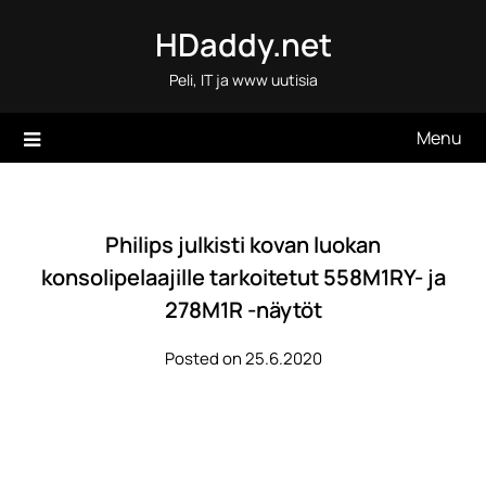
Skip
HDaddy.net
to
content
Peli, IT ja www uutisia
Menu
Philips julkisti kovan luokan
konsolipelaajille tarkoitetut 558M1RY- ja
278M1R -näytöt
Posted on 25.6.2020