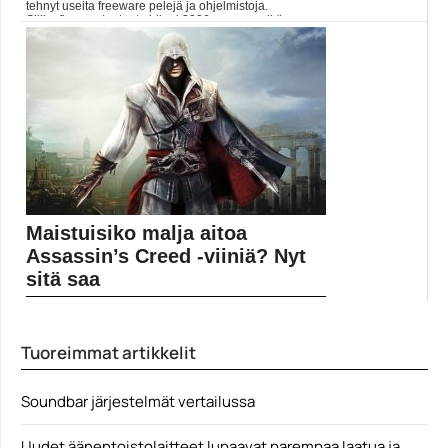
tehnyt useita freeware pelejä ja ohjelmistoja.
Siilisoftwaren tuotanto hiipui 2006 vuonna, eikä sen
jälkeen ole julkaistu, kuin epävirallisia testiversioita.
Eräjorma Eräjorma Kalast...
Pelit
Maistuisiko malja aitoa
Assassin’s Creed -viiniä? Nyt
sitä saa
Ubisoft on tuomassa markkinoille valikoiman
Assassin’s Creed -brändättyjä...
Tuoreimmat artikkelit
Pelit
Soundbar järjestelmät vertailussa
Uudet äänentoistolaitteet lupaavat parempaa laatua ja