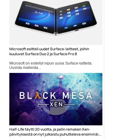
käsittelemme IT-sektorin markkinoita ja kasvua, se...
Tietotekniikkauutiset
Microsoft esitteli uudet Surface-laitteet, joihin
kuuluvat Surface Duo 2 ja Surface Pro 8
Microsoft on esitellyt nipun uusia Surface-laitteita.
Uusista malleista...
Microsoft
Half-Life täytti 20 vuotta, ja pelin remaken Xen-
päivityksestä on nyt julkaistu puhutteleva ensimmäi...