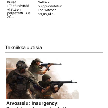
Kuvat
Netflixin
: Tältä näyttää
huippuodotetun
yllättäen
The Witcher -
paljastettu uusi
sarjan julis...
XC...
Tekniikka uutisia
Arvostelu: Insurgency: