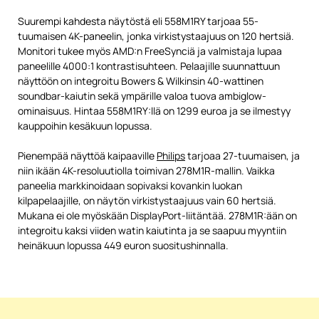
Suurempi kahdesta näytöstä eli 558M1RY tarjoaa 55-
tuumaisen 4K-paneelin, jonka virkistystaajuus on 120 hertsiä.
Monitori tukee myös AMD:n FreeSynciä ja valmistaja lupaa
paneelille 4000:1 kontrastisuhteen. Pelaajille suunnattuun
näyttöön on integroitu Bowers & Wilkinsin 40-wattinen
soundbar-kaiutin sekä ympärille valoa tuova ambiglow-
ominaisuus. Hintaa 558M1RY:llä on 1299 euroa ja se ilmestyy
kauppoihin kesäkuun lopussa.
Pienempää näyttöä kaipaaville
Philips
tarjoaa 27-tuumaisen, ja
niin ikään 4K-resoluutiolla toimivan 278M1R-mallin. Vaikka
paneelia markkinoidaan sopivaksi kovankin luokan
kilpapelaajille, on näytön virkistystaajuus vain 60 hertsiä.
Mukana ei ole myöskään DisplayPort-liitäntää. 278M1R:ään on
integroitu kaksi viiden watin kaiutinta ja se saapuu myyntiin
heinäkuun lopussa 449 euron suositushinnalla.