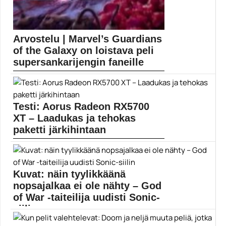
Arvostelu | Marvel’s Guardians
of the Galaxy on loistava peli
supersankarijengin faneille
Marvel’s Guardians of the Galaxy on juuri sitä...
Elokuvauutiset
Testi: Aorus Radeon RX5700
XT – Laadukas ja tehokas
paketti järkihintaan
Muropaketin testissä oli aiemmin AMD:n referenssimalli
Radeon RX5700...
AMD
Kuvat: näin tyylikkäänä
nopsajalkaa ei ole nähty – God
of War -taiteilija uudisti Sonic-
siilin