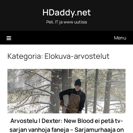
Skip
HDaddy.net
to
content
Peli, IT ja www uutisia
Menu
Kategoria:
Elokuva-arvostelut
Arvostelu | Dexter: New Blood ei petä tv-
sarjan vanhoja faneja – Sarjamurhaaja on