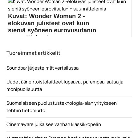
Epävirallinen Alien: Hope for the Future tulee
olemaan...
Kuvat: Wonder Woman 2 -
Alien
elokuvan julisteet ovat kuin
sieniä syöneen euroviisufanin
suunnittelemia
Patty Jenkinsin ohjaaman Wonder Woman 1984:n
Tuoreimmat artikkelit
ensi-iltapäivä on...
Elokuvat
Soundbar järjestelmät vertailussa
Uudet äänentoistolaitteet lupaavat parempaa laatua ja
monipuolisuutta
Suomalaiseen puolustusteknologia-alan yritykseen
tehtiin tietomurto
Cinemaware julkaisee vanhan klassikkopelin