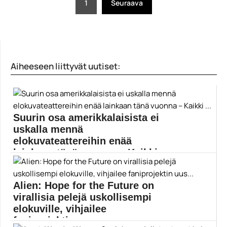
1
Seuraava
selaus
Aiheeseen liittyvät uutiset:
Suurin osa amerikkalaisista ei
uskalla mennä
elokuvateattereihin enää
lainkaan tänä vuonna – Kaikki
...
Alien: Hope for the Future on
Koronavirus leviää Yhdysvalloissa edelleen hurjaa
vauhtia. Christopher Nolanin...
virallisia pelejä uskollisempi
Elokuvat
elokuville, vihjailee
faniprojektin uus...