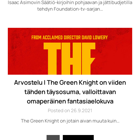
Isaac Asimovin Säätiö-kirjoihin pohjaavan ja jättibudjetilla
tehdyn Foundation-tv-sarjan…
Arvostelu | The Green Knight on viiden
tähden täysosuma, valloittavan
omaperäinen fantasiaelokuva
Posted on 26.9.2021
The Green Knight on jotain aivan muuta kuin…
Artikkelien