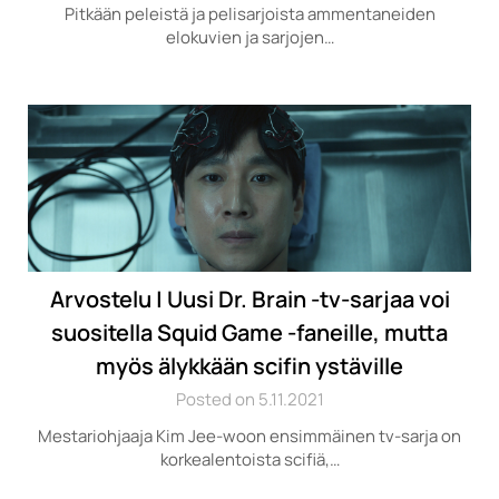
Pitkään peleistä ja pelisarjoista ammentaneiden
elokuvien ja sarjojen…
Arvostelu | Uusi Dr. Brain -tv-sarjaa voi
suositella Squid Game -faneille, mutta
myös älykkään scifin ystäville
Posted on 5.11.2021
Mestariohjaaja Kim Jee-woon ensimmäinen tv-sarja on
korkealentoista scifiä,…