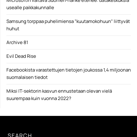
Microsoftin valtava Suomen-hanke etenee: datakeskuksia
usealle paikkakunnalle
Samsung torppaa puhelimiensa ”kuutamokohuun” liittyvät
huhut
Archive 81
Evil Dead Rise
Facebookista varastettujen tietojen joukossa 1,4 miljoonan
suomalaisen tiedot
Miksi IT-sektorin kasvun ennustetaan olevan vielä
suurempaa kuin vuonna 2022?
SEARCH