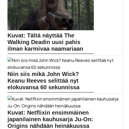
Kuvat: Tältä näyttää The
Walking Deadin uusi pahis
ilman karmivaa naamariaan
The Walking Deadin yhdeksäs tuotantokausi jatkuu
jälleen muutaman...
Elokuvat
Niin siis mikä John Wick?
Keanu Reeves selittää nyt
elokuvansa 60 sekunnissa
Keanu Reevesin kolmas John Wick -elokuva ilmestyy
toukokuussa....
Elokuvauutiset
Kuvat: Netflixin ensimmäinen
japanilainen kauhusarja Ju-On:
Origins nähdään heinäkuussa