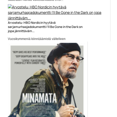
Elokuvauutiset
Arvostelu: HBO Nordicin hyytävä
sarjamurhaajadokumentti I’ll Be Gone in the Dark on
jopa jännittäväm...
Vuosikymmeniä kiinnijäämistä vältelleen
sarjamurhaajan selvittelystä kertova HBO Nordicin...
Dokumentit