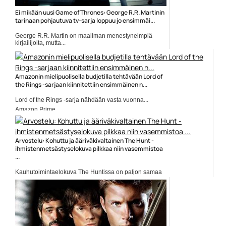
Ei mikään uusi Game of Thrones: George R.R. Martinin
tarinaan pohjautuva tv-sarja loppuu jo ensimmäi...
George R.R. Martin on maailman menestyneimpiä
kirjailijoita, mutta...
Elokuvauutiset
Amazonin mielipuolisella budjetilla tehtävään Lord of
the Rings -sarjaan kiinnitettiin ensimmäinen n...
Lord of the Rings -sarja nähdään vasta vuonna...
Amazon Prime
Arvostelu: Kohuttu ja ääriväkivaltainen The Hunt -
ihmistenmetsästyselokuva pilkkaa niin vasemmistoa
...
Kauhutoimintaelokuva The Huntissa on paljon samaa
kuin Jordan...
Betty Gilpin