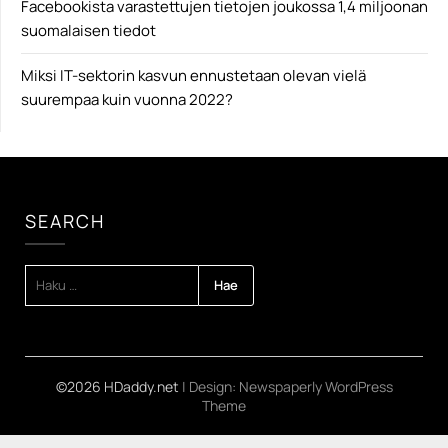
Facebookista varastettujen tietojen joukossa 1,4 miljoonan
suomalaisen tiedot
Miksi IT-sektorin kasvun ennustetaan olevan vielä
suurempaa kuin vuonna 2022?
SEARCH
HAKU:
©2026 HDaddy.net
| Design:
Newspaperly WordPress
Theme