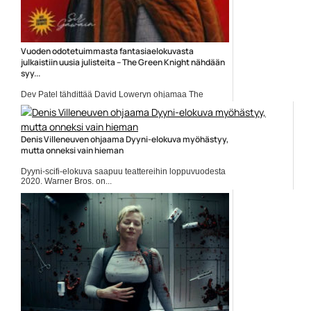
Vuoden odotetuimmasta fantasiaelokuvasta
julkaistiin uusia julisteita – The Green Knight nähdään
syy...
Dev Patel tähdittää David Loweryn ohjamaa The
Green...
A24
Denis Villeneuven ohjaama Dyyni-elokuva myöhästyy,
mutta onneksi vain hieman
Dyyni-scifi-elokuva saapuu teattereihin loppuvuodesta
2020. Warner Bros. on...
Dave Bautista