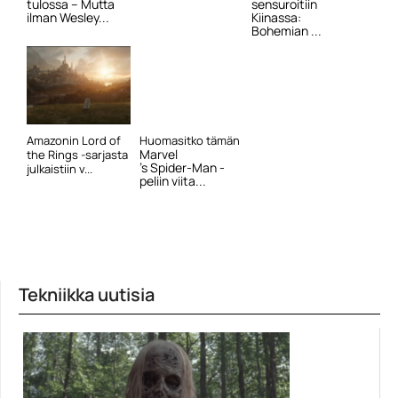
tulossa – Mutta
sensuroitiin
ilman Wesley...
Kiinassa:
Bohemian ...
Amazonin Lord of
Huomasitko tämän
Marvel
the Rings -sarjasta
’s Spider-Man -
julkaistiin v...
peliin viita...
Tekniikka uutisia