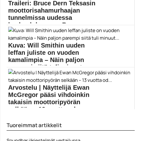
Traileri: Bruce Dern Teksasin
moottorisahamurhaajan
tunnelmissa uudessa
kauhuelokuvassa Ravage
Kauhuelokuva Ravage julkaistaan VOD-versiona
elokuussa. Annabelle Dexter-Jones (tv-sarjat...
Kuva: Will Smithin uuden
Annabelle Dexter-Jones
leffan juliste on vuoden
kamalimpia – Näin paljon
parempi siitä tuli minuut...
Will Smithin ja Martin Lawrencen kolmannesta Bad
Boys...
Arvostelu | Näyttelijä Ewan
Bad Boys
McGregor pääsi vihdoinkin
takaisin moottoripyörän
selkään – 13 vuotta od...
Ewan McGregor ja Charley Boorman palaavat 13
Tuoreimmat artikkelit
vuoden...
Apple TV Plus
Soundbar järjestelmät vertailussa