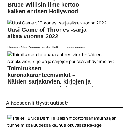
Bruce Willisin ilme kertoo
kaiken entisen Hollywood-
tähden uudesta elo...
Uusi Game of Thrones -sarja
Bruce Willisin uusin halpisleffa saapuu Suomeen
tuoreeltaan. Toimintatrilleri...
alkaa vuonna 2022
Bruce Willis
House of the Dragon -sarja sijoittuu aikaan ennen...
Elokuvat
Toimituksen
koronakaranteenivinkit –
Näiden sarjakuvien, kirjojen ja
sarjojen parissa viihdymme nyt
Muropaketin elokuvatoimitus listasi, minkä viihteen
Aiheeseen liittyvät uutiset:
parissa koronakotoilu sujuu....
Elokuva-artikkelit