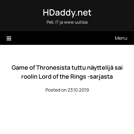
Skip
HDaddy.net
to
content
Peli, IT ja www uutisia
Menu
Game of Thronesista tuttu näyttelijä sai
roolin Lord of the Rings -sarjasta
Posted on 23.10.2019