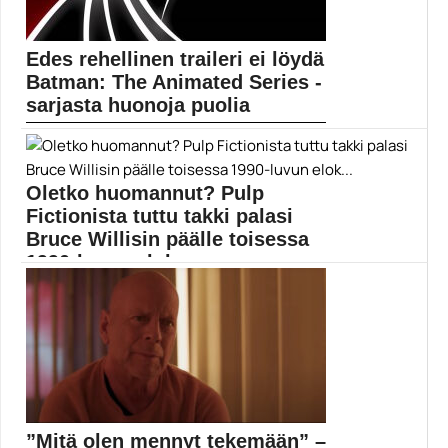
Edes rehellinen traileri ei löydä
Batman: The Animated Series -
sarjasta huonoja puolia
1990-luvun alun Batman: The Animated Series on
joutunut...
Batman
Oletko huomannut? Pulp
Fictionista tuttu takki palasi
Bruce Willisin päälle toisessa
1990-luvun elok...
TV5 esittää tiistain ja keskiviikon välisenä yönä Bruce...
Elokuvauutiset
”Mitä olen mennyt tekemään” –