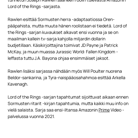
Lord of the Rings -sarjasta.
Rawlen esittää Sormusten herra -adaptaatiossa Oren-
pääpahista, mutta muuta hänen roolistaan ei tiedetä. Lord of
the Rings -sarjan kuvaukset alkavat ensi vuonna ja se on
maailman kallein tv-sarja kahjolla miljardin dollarin
budjetillaan. Käsikirjoittajina toimivat JD Payne ja Patrick
McKay, ja muun muassa Jurassic World: Fallen Kingdom -
leffasta tuttu J.A. Bayona ohjaa ensimmäiset jaksot.
Rawlen lisäksi sarjassa nähdään myös Will Poulter nuorena
Beldor-sankarina, ja Tyra-naispääosahahmoa esittää Arkella
Kavenagh.
Lord of the Rings -sarjan tapahtumat sijoittuvat aikaan ennen
Sormusten ritarit -kirjan tapahtumia, mutta kaikki muu info on
vielä salaista. Sarja saa ensi-iltansa Amazonin
Prime
Video -
palvelussa vuonna 2021.