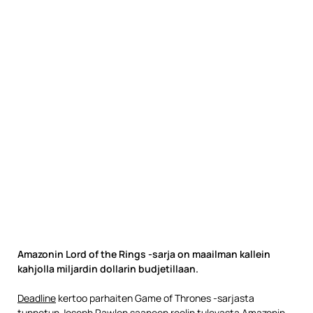
Amazonin Lord of the Rings -sarja on maailman kallein
kahjolla miljardin dollarin budjetillaan.
Deadline
kertoo parhaiten Game of Thrones -sarjasta
tunnetun Joseph Rawlen saaneen roolin tulevasta Amazonin