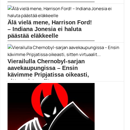
Ju-On: Origins kuuluu samaan kauhusarjaan kuin The
Grudge...
Elokuvat
Älä vielä mene, Harrison Ford!
– Indiana Jonesia ei haluta
päästää eläkkeelle
Muropaketissa kysyttiin eilen lukijoilta, pitäisikö
vuosikausia väännetty Indiana...
Elokuvauutiset
Vierailulla Chernobyl-sarjan
aavekaupungissa – Ensin
kävimme Pripjatissa oikeasti,
sitten virtuaalit...
Virtuaalimatka Chernobyl-sarjan maisemiin ei voi
millään vetää vertoja...
Chernobyl