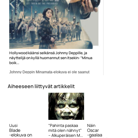
Hollywood käänsi selkänsä Johnny Deppille, ja
näyttelijä on kyllä huomannut sen itsekin: “Minua
boik...
Johnny Deppin Minamata-elokuva ei ole saanut
vieläkään ensi-iltaansa...
Elokuvat
Aiheeseen liittyvät artikkelit
Uusi
“Pahinta paskaa
Näin
Blade
Oscar
mitä olen nähnyt”
-elokuva on
-gaalaa
– Alkuperäisen M...