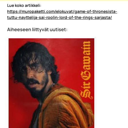
Lue koko artikkeli:
https://muropaketti.com/elokuvat/game-of-thronesista-
tuttu-nayttelija-sai-roolin-lord-of-the-rings-sarjasta/
Aiheeseen liittyvät uutiset: