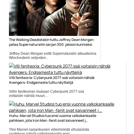
The Walking Deadistakin tuttu Jeffrey Dean Morgan
palaa Supernaturaliin sarjan 300. jakson kunniaksi
Jeffrey Dean Morgan esitti Supernaturalin alkuaikoina
Winchesterin veljesten...
Elokuvat
Villi faniteoria: Cyberpunk 2077:ssä voitaisiin nähdä
Avengers: Endgamesta tuttu näyttelijä
Villin faniteorian mukaan Cyberpunk 2077:ssä
voitaisiin nähdä muun...
Cyberpunk 2077
Huhu: Marvel Studios tuo ensi vuonna valkokankaalle
pahiksen, jota Iron Man -fanit ovat kaivanneet j...
Yksi Marvel-sarjankuvien villeimmistä vihulaisista
saatetaan nähdä valkokankaalla ensi...