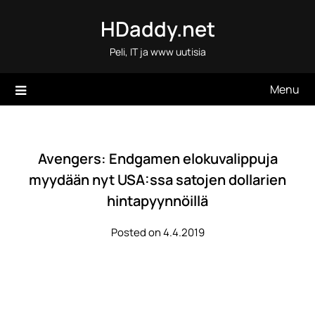
Skip
HDaddy.net
to
content
Peli, IT ja www uutisia
Menu
Avengers: Endgamen elokuvalippuja
myydään nyt USA:ssa satojen dollarien
hintapyynnöillä
Posted on 4.4.2019