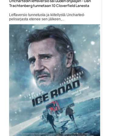
Unchartedin leffaversio sai uuden ohjaajan – Dan
Trachtenberg tunnetaan 10 Cloverfield Lanesta
Leffaversio tunnetusta ja kiitellystä Uncharted-
pelisarjasta etenee sen jälkeen,...
Dan Trachtenberg