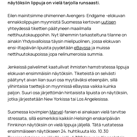
näytöksiin lippuja on vielä tarjolla runsaasti.
Eilen mainitsimme ohimennen Avengers: Endgame -elokuvan
ennakkolippujen myynnistä Suomessa kertovan
uutisen
yhteydessä tikettien päätyneen maailmalla
nettihuutokauppoihin. Nyt lähemmin tarkasteltuna tilanne on
ainakin Yhdysvalloissa täysin mielipuolinen, jossa elokuvan
ensi-iltapäivän lipuista pyydetään
eBayssa
ja muissa
nettihuutokaupoissa jopa nelinumeroisia summia.
Jenkeissä palvelimet kaatuilivat ihmisten hamstratessa lippuja
elokuvan ensimmäisiin näytöksiin. Tiketeistä on selvästi
päätynyt aivan liian suuri osa myytäväksi eteenpäin, sillä
ylihintaisia tsettejä on myynnissä eBayssa vaikka kuinka
paljon. Suuri osa järjettömän hintaisista lipuista on näytöksiin,
jotka järjestetään New Yorkissa tai Los Angelesissa.
Suomessa kovimpien
Marvel
-fanien ei ainakaan vielä tarvitse
stressata, sillä esimerkiksi kaikkiin Helsingin enskaripäivän
Finnkinon näytöksiin on vielä lippuja jäljellä. Tätä rustatessa
ensimmäiseen näytökseen 24. huhtikuuta klo. 10.30