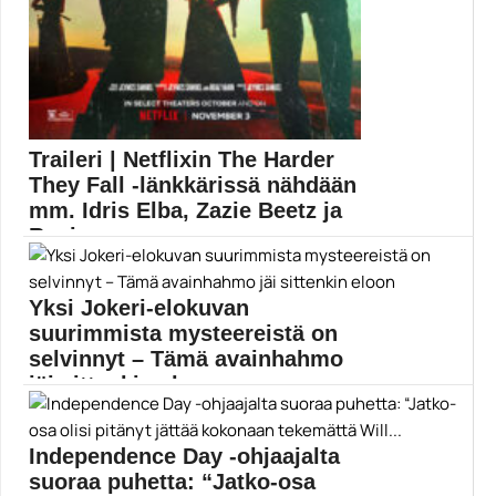
Traileri | Netflixin The Harder
They Fall -länkkärissä nähdään
mm. Idris Elba, Zazie Beetz ja
Regina...
The Harder They Fall nähdään marraskuun alussa.
Netflix...
Yksi Jokeri-elokuvan
Elokuvat
suurimmista mysteereistä on
selvinnyt – Tämä avainhahmo
jäi sittenkin eloon
Varoitus: Luvassa juonipaljastuksia Jokeri-elokuvasta.
Kuten Joaquin Phoenixin tähdittämän...
Independence Day -ohjaajalta
Elokuvauutiset
suoraa puhetta: “Jatko-osa