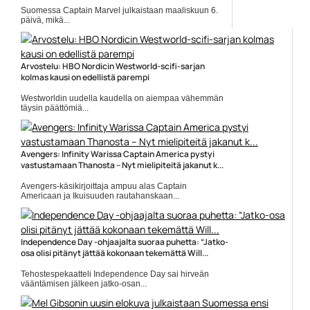
Suomessa Captain Marvel julkaistaan maaliskuun 6.
päivä, mikä...
Brie Larson
Arvostelu: HBO Nordicin Westworld-scifi-sarjan
kolmas kausi on edellistä parempi
Westworldin uudella kaudella on aiempaa vähemmän
täysin päättömiä...
Aaron Paul
Avengers: Infinity Warissa Captain America pystyi
vastustamaan Thanosta – Nyt mielipiteitä jakanut k...
Avengers-käsikirjoittaja ampuu alas Captain
Americaan ja Ikuisuuden rautahanskaan...
Avengers
Independence Day -ohjaajalta suoraa puhetta: “Jatko-
osa olisi pitänyt jättää kokonaan tekemättä Will...
Tehostespekaatteli Independence Day sai hirveän
vääntämisen jälkeen jatko-osan...
Elokuvauutiset