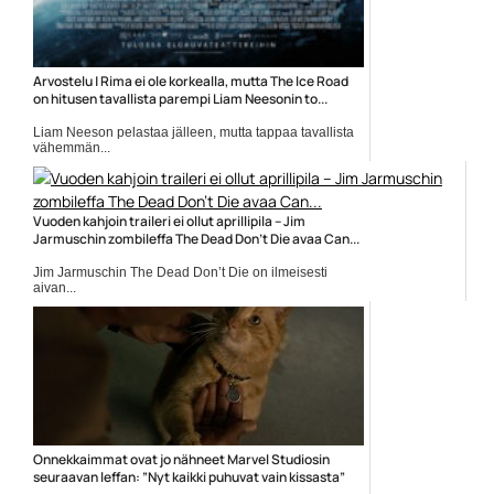
Arvostelu | Rima ei ole korkealla, mutta The Ice Road
on hitusen tavallista parempi Liam Neesonin to...
Liam Neeson pelastaa jälleen, mutta tappaa tavallista
vähemmän...
Elokuva-arvostelut
Vuoden kahjoin traileri ei ollut aprillipila – Jim
Jarmuschin zombileffa The Dead Don’t Die avaa Can...
Jim Jarmuschin The Dead Don’t Die on ilmeisesti
aivan...
Adam Driver
Onnekkaimmat ovat jo nähneet Marvel Studiosin
seuraavan leffan: ”Nyt kaikki puhuvat vain kissasta”