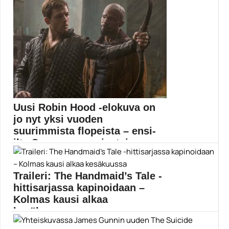
Uusi Robin Hood -elokuva on
jo nyt yksi vuoden
suurimmista flopeista – ensi-
ilta Suomessa perjantain...
Uuden Robin Hoodin pääosissa nähdään Kingsman-
tähti Taron Egerton...
Traileri: The Handmaid’s Tale -
Elokuvat
hittisarjassa kapinoidaan –
Kolmas kausi alkaa
kesäkuussa