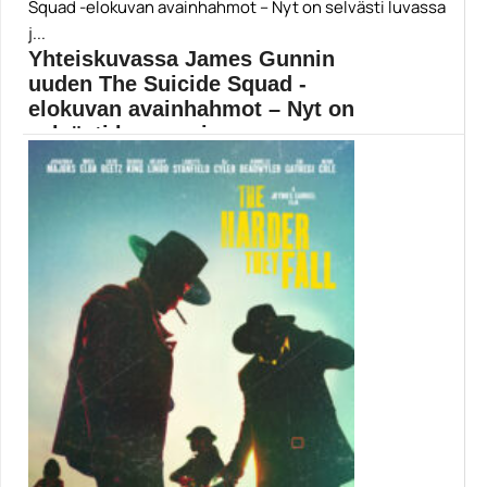
Margaret Atwoodin kirjaan perustuva The Handmaid’s
Tale -sarja...
Elisabeth Moss
Yhteiskuvassa James Gunnin
uuden The Suicide Squad -
elokuvan avainhahmot – Nyt on
selvästi luvassa j...
Empire-elokuvalehden uudet kansikuvat esittelevät
James Gunnin ohjaaman The...
Elokuvauutiset