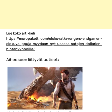
Lue koko artikkeli:
https://muropaketti.com/elokuvat/avengers-endgamen-
elokuvalippuja-myydaan-nyt-usassa-satojen-dollarien-
hintapyynnoilla/
Aiheeseen liittyvät uutiset: