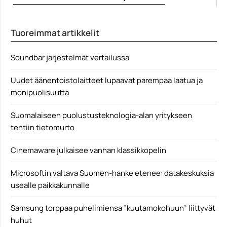
Avengers: Endgame saa Suomessa ensi-iltansa 24.
huhtikuuta. Uusi...
Tuoreimmat artikkelit
Avengers
Soundbar järjestelmät vertailussa
Uudet äänentoistolaitteet lupaavat parempaa laatua ja
monipuolisuutta
Suomalaiseen puolustusteknologia-alan yritykseen
tehtiin tietomurto
Cinemaware julkaisee vanhan klassikkopelin
Microsoftin valtava Suomen-hanke etenee: datakeskuksia
usealle paikkakunnalle
Samsung torppaa puhelimiensa ”kuutamokohuun” liittyvät
huhut