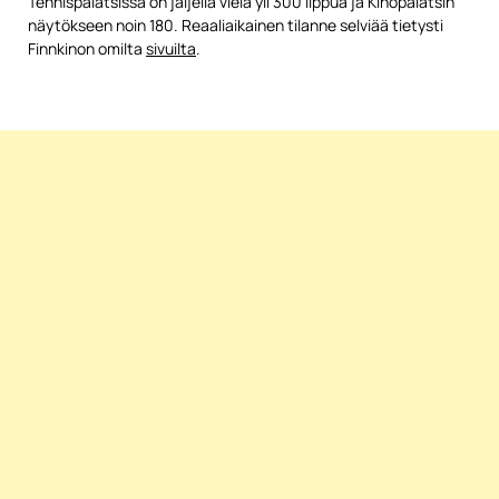
Tennispalatsissa on jäljellä vielä yli 300 lippua ja Kinopalatsin
näytökseen noin 180. Reaaliaikainen tilanne selviää tietysti
Finnkinon omilta
sivuilta
.