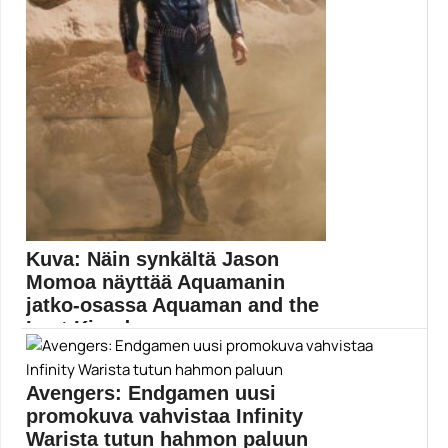
Kuva: Näin synkältä Jason
Momoa näyttää Aquamanin
jatko-osassa Aquaman and the
Lost Kingdom
Aquaman-jatko-osan kuvaukset ovat parhaillaan
käynnissä. Ohjaaja James Wan...
Avengers: Endgamen uusi
Elokuvat
promokuva vahvistaa Infinity
Warista tutun hahmon paluun