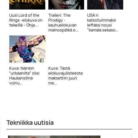
Uusi Lord of the
Traileri: The
USA:n
Rings -elokuva on
Prodigy -
katsotuimmaksi
tekeillä – Ohja...
kauhuelokuvan
leffaksi nousi
mainospätkä o...
”kamala sekaso...
Kuva: Näinkin
Kuva: Tästä
“urbaanilta” olisi
elokuvajulisteesta
Haukansilmä
maksettiin juuri
voinu...
me...
Tekniikka uutisia