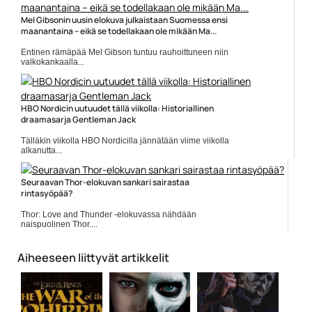
Mel Gibsonin uusin elokuva julkaistaan Suomessa ensi
maanantaina – eikä se todellakaan ole mikään Ma...
Entinen rämäpää Mel Gibson tuntuu rauhoittuneen niin
valkokankaalla...
Elokuvauutiset
HBO Nordicin uutuudet tällä viikolla: Historiallinen
draamasarja Gentleman Jack
Tälläkin viikolla HBO Nordicilla jännätään viime viikolla
alkanutta...
Elokuvat
Seuraavan Thor-elokuvan sankari sairastaa
rintasyöpää?
Thor: Love and Thunder -elokuvassa nähdään
naispuolinen Thor....
Chris Hemsworth
Aiheeseen liittyvät artikkelit