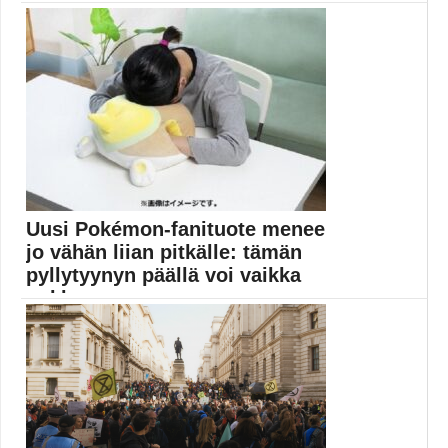
Juuri markkinoille saapunut keräilypatsas on kuin
kotonaan todellisen...
Alien
Uusi Pokémon-fanituote menee
jo vähän liian pitkälle: tämän
pyllytyynyn päällä voi vaikka
nukkua
The Pokémon Company on julkistanut virallisen
fanituotteen, joka...
Elokuvauutiset