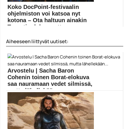
Koko DocPoint-festivaalin
ohjelmiston voi katsoa nyt
kotona – Ota haltuun ainakin
Tavastia-dokumentt...
Kokonaan verkkofestarina järjestettävän DocPoint-
Aiheeseen liittyvät uutiset:
festivaalin ohjelmistosta löytyy melkoinen määrä...
DocPoint
Arvostelu | Sacha Baron
Cohenin toinen Borat-elokuva
saa nauramaan vedet silmissä,
mutta lähellekään...
Sacha Baron Cohenin Borat-hahmon Amazon Prime
Videossa nähtävä...
Amazon Prime Video