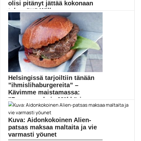
olisi pitänyt jättää kokonaan
tekemättä Will...
Tehostespekaatteli Independence Day sai hirveän
vääntämisen jälkeen jatko-osan...
Elokuvauutiset
Helsingissä tarjoiltiin tänään
”ihmislihaburgereita” –
Kävimme maistamassa:
”Parempaa kuin Mäkkäriss...
Suomalaismediat uutisoivat syys-lokakuun vaihteessa
laajalti Helsingissä pian avattavasta...
Kuva: Aidonkokoinen Alien-
Elokuva-artikkelit
patsas maksaa maltaita ja vie
varmasti yöunet