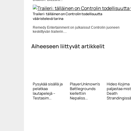
Blizzard
Traileri: tälläinen on Controlin todellisuutta
vääristelevä tarina
Remedy Entertainment on julkaissut Controlin juoneen
keskittyvän trailerin....
Control
Aiheeseen liittyvät artikkelit
Pysykää sisällä ja
PlayerUnknown’s
Hideo Kojima
pelatkaa
Battlegrounds
paljastaa mis
lautapelejä –
kiellettiin
Death
Testasim...
Nepaliss...
Strandingissä 