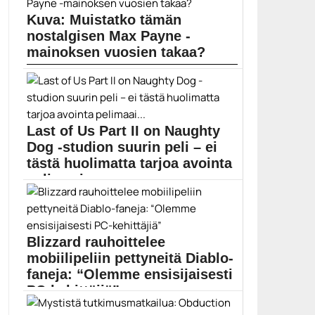
Constantin Films
Kuva: Muistatko tämän
nostalgisen Max Payne -
mainoksen vuosien takaa?
PC Gamer on kaivanut arkistoista legendaarisen
suomalaispelin paperimainoksen...
klassikkopelit
Last of Us Part II on Naughty
Dog -studion suurin peli – ei
tästä huolimatta tarjoa avointa
pelimaai...
Last of Us -jatko-osa ei ole avoimen maailman...
Naughty Dog
Blizzard rauhoittelee
mobiilipeliin pettyneitä Diablo-
faneja: “Olemme ensisijaisesti
PC-kehittäjiä”