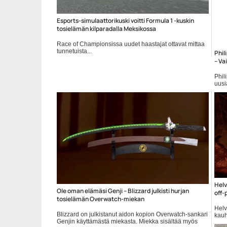
Esports-simulaattorikuski voitti Formula 1 -kuskin
tosielämän kilparadalla Meksikossa
Race of Championsissa uudet haastajat ottavat mittaa
tunnetuista...
Phil
– Va
eSports
Phil
uusia
Mobi
Helv
OIe oman elämäsi Genji – Blizzard julkisti hurjan
off-
tosielämän Overwatch-miekan
Helv
Blizzard on julkistanut aidon kopion Overwatch-sankari
kauh
Genjin käyttämästä miekasta. Miekka sisältää myös
Ago