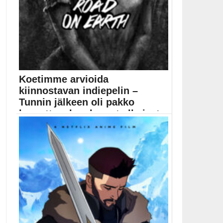
Koetimme arvioida
kiinnostavan indiepelin –
Tunnin jälkeen oli pakko
luovuttaa, kun korvat alkoivat
...
Tarinapeli The Longest Road on Earth yrittää kertoa...
indiepelit