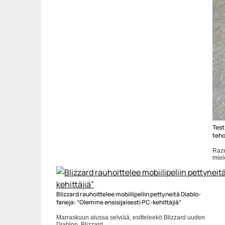
siistejä valo- ja ääniefektejä. Blizzard on julkistanut
kovimmille Overwatch-faneille sekä keräilijöille
tarkoitetun replikan Overwatch-s… ...
Blizzard
Test
teho
Raze
miele
peli
Blizzard rauhoittelee mobiilipeliin pettyneitä Diablo-
faneja: “Olemme ensisijaisesti PC-kehittäjiä”
Marraskuun alussa selviää, esitteleekö Blizzard uuden
Diablon. Blizzard...