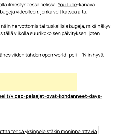
olla ilmestyneessä pelissä.
YouTube
-kanava
geja videolleen, jonka voit katsoa alta.
 näin hervottomia tai tuskallisia bugeja, mikä näkyy
 tällä viikolla suurikokoisen päivityksen, joten
lähes viiden tähden open world -peli – ”Niin hyvä,
pelit/video-pelaajat-ovat-kohdanneet-days-