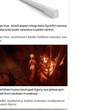
ips Hue -sovellukseen integraatio Spotifyn kanssa
ikka koko kodin valaistus musiikin tahtiin
ips Hue -sovelluksen kautta hallittava valaistus saa
...
iliuutiset
etillisen huono kauhupeli Agony saa jatkoa spin-
peli Succubuksen muodossa
ettiin sijoittunut ja todella surkeaksi osoittautunut
upeli Agony...
ny