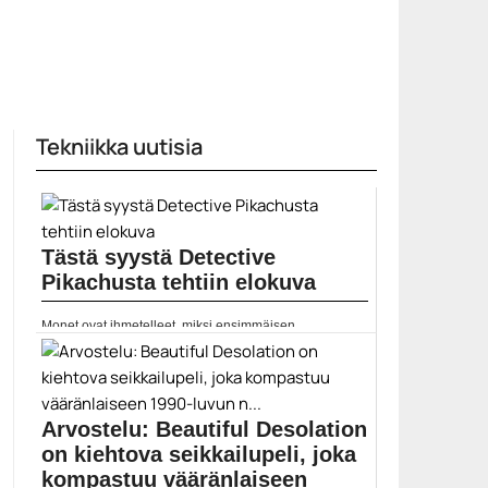
Tekniikka uutisia
Tästä syystä Detective
Pikachusta tehtiin elokuva
Monet ovat ihmetelleet, miksi ensimmäisen
ihmisnäyttelijöitä sisältäneen pokémon-elokuvan...
Detective Pikachu
Arvostelu: Beautiful Desolation
on kiehtova seikkailupeli, joka
kompastuu vääränlaiseen