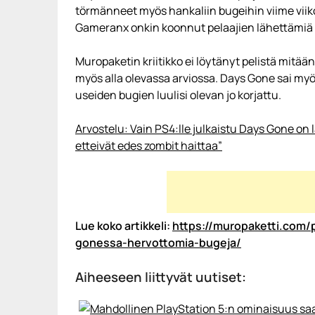
törmänneet myös hankaliin bugeihin viime viik
Gameranx onkin koonnut pelaajien lähettämiä bu
Muropaketin kriitikko ei löytänyt pelistä mitään
myös alla olevassa arviossa. Days Gone sai myös
useiden bugien luulisi olevan jo korjattu.
Arvostelu: Vain PS4:lle julkaistu Days Gone on 
etteivät edes zombit haittaa”
Lue koko artikkeli:
https://muropaketti.com/
gonessa-hervottomia-bugeja/
Aiheeseen liittyvät uutiset: