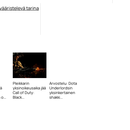
Pleikkarin
Arvostelu: Dota
tä
yksinoikeusaika jää
Underlordsin
Call of Duty:
yksinkertainen
o...
Black...
shakki...