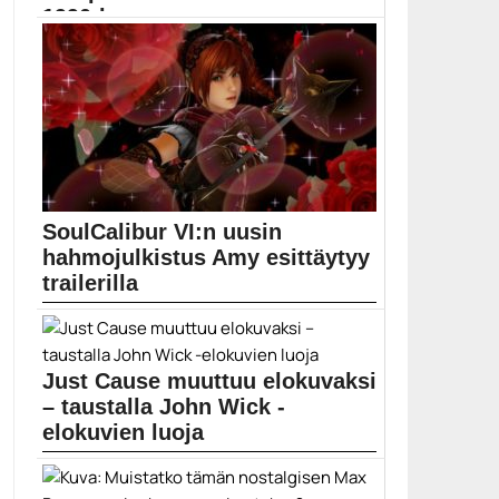
1990-luvun n...
Omintakeinen seikkailupeli loihtii mielenkiintoisen ja
seikkailuun kannustavan maailman,...
Beautiful Desolation
SoulCalibur VI:n uusin
hahmojulkistus Amy esittäytyy
trailerilla
Namco Bandai jatkaa jo julkaisussaan kehutun
SoulCalibur VI:n...
Pelit
Just Cause muuttuu elokuvaksi
– taustalla John Wick -
elokuvien luoja
Jo neljänteen osaan ehtinyt Just Cause on
kääntymässä...