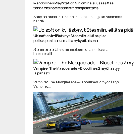
Mahdollinen PlayStation 5:n ominaisuus saattaa
tehdä yksinpeleistäkin moninpelattavia
Sony on hankkinut patentin toiminnolle, joka saatetaan
nähdä...
Pelit
Ubisoft on kyllästynyt Steamiin, eikä se pidä
pelikaupan bisnesmallia nykyaikaisena
Steam ei ole Ubisoftin mieleen, sillä pelikaupan
bisnesmalli...
epic games store
Vampire: The Masquerade – Bloodlines 2 myöhästyy
ja pahasti
Vampire: The Masquerade – Bloodlines 2 myöhästyy.
Vampire:...
myöhästymiset