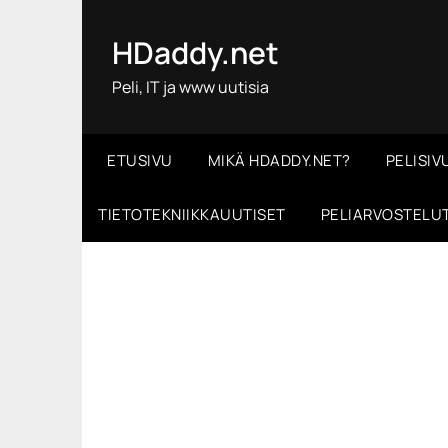
Skip
to
HDaddy.net
content
Peli, IT ja www uutisia
ETUSIVU
MIKÄ HDADDY.NET?
PELISIV
TIETOTEKNIIKKAUUTISET
PELIARVOSTELU