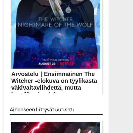
Arvostelu | Ensimmäinen The
Witcher -elokuva on tyylikästä
väkivaltaviihdettä, mutta
kestää vain yhd...
Netflixin The Witcher -sarjan ensimmäinen sivuprojekti
Aiheeseen liittyvät uutiset:
on tyylikäs...
Elokuva-arvostelut