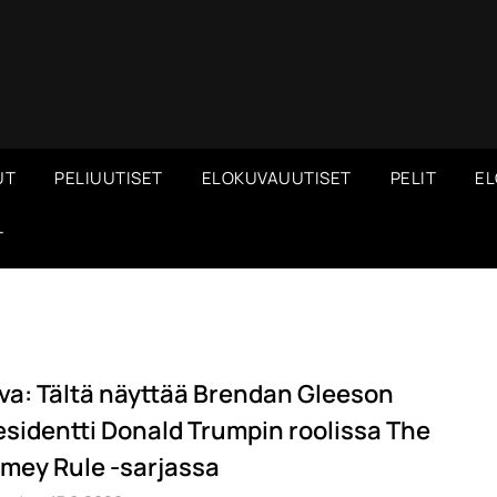
UT
PELIUUTISET
ELOKUVAUUTISET
PELIT
EL
T
va: Tältä näyttää Brendan Gleeson
esidentti Donald Trumpin roolissa The
mey Rule -sarjassa