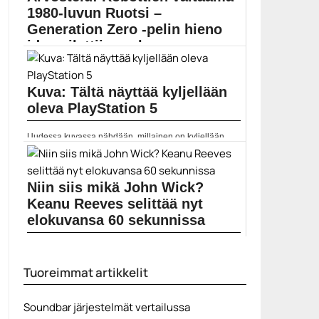
1980-luvun Ruotsi –
Generation Zero -pelin hieno
idea pilattiin surkea...
Parhaiten Just Cause -peleistä tunnetun Avalanche
Studiosin Generation...
Kuva: Tältä näyttää kyljellään
Avalanche Studios
oleva PlayStation 5
Uudessa kuvassa nähdään, millainen on kyljellään
lepäävä PlayStation...
Pelit
Niin siis mikä John Wick?
Keanu Reeves selittää nyt
elokuvansa 60 sekunnissa
Keanu Reevesin kolmas John Wick -elokuva ilmestyy
toukokuussa....
Tuoreimmat artikkelit
Elokuvauutiset
Soundbar järjestelmät vertailussa