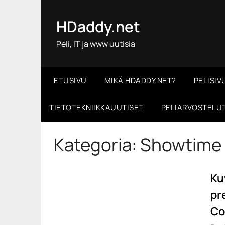
Skip
to
HDaddy.net
content
Peli, IT ja www uutisia
ETUSIVU
MIKÄ HDADDY.NET?
PELISIV
TIETOTEKNIIKKAUUTISET
PELIARVOSTELU
Kategoria:
Showtime
Ku
pr
Co