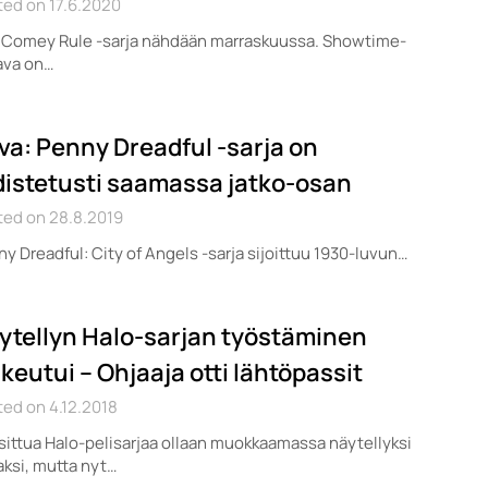
ed on 17.6.2020
 Comey Rule -sarja nähdään marraskuussa. Showtime-
ava on…
va: Penny Dreadful -sarja on
distetusti saamassa jatko-osan
ted on 28.8.2019
y Dreadful: City of Angels -sarja sijoittuu 1930-luvun…
ytellyn Halo-sarjan työstäminen
ikeutui – Ohjaaja otti lähtöpassit
ed on 4.12.2018
ittua Halo-pelisarjaa ollaan muokkaamassa näytellyksi
aksi, mutta nyt…