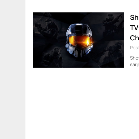
Sh
TV
Ch
Post
Sho
sarj