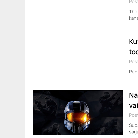
Post
The
kan
Ku
to
Pos
Penn
Nä
va
Post
Suos
sarj