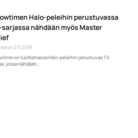
owtimen Halo-peleihin perustuvassa
-sarjassa nähdään myös Master
ief
ed on 2.11.2018
wtime on tuottamassa Halo-peleihin perustuvaa TV-
aa, jossa nähdään…