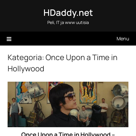
Skip
HDaddy.net
to
content
Peli, IT ja www uutisia
Menu
Kategoria:
Once Upon a Time in
Hollywood
Once Upon a Time in Hollywood –