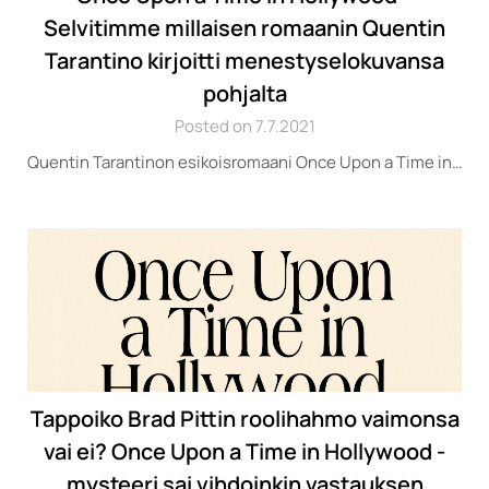
Selvitimme millaisen romaanin Quentin
Tarantino kirjoitti menestyselokuvansa
pohjalta
Posted on 7.7.2021
Quentin Tarantinon esikoisromaani Once Upon a Time in…
Tappoiko Brad Pittin roolihahmo vaimonsa
vai ei? Once Upon a Time in Hollywood -
mysteeri sai vihdoinkin vastauksen