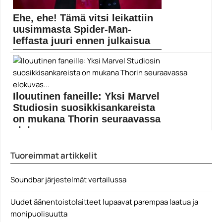
Ehe, ehe! Tämä vitsi leikattiin
uusimmasta Spider-Man-
leffasta juuri ennen julkaisua
Animaatio-Oscarista tänä vuonna kisaavassa Spider-
Man: Into the Spider-Versessä...
Elokuvat
Ilouutinen faneille: Yksi Marvel
Studiosin suosikkisankareista
on mukana Thorin seuraavassa
elokuvas...
Thor: Love and Thunder -elokuvan hahmogalleria
Tuoreimmat artikkelit
kasvaa yhdellä...
Chris Pratt
Soundbar järjestelmät vertailussa
Uudet äänentoistolaitteet lupaavat parempaa laatua ja
monipuolisuutta