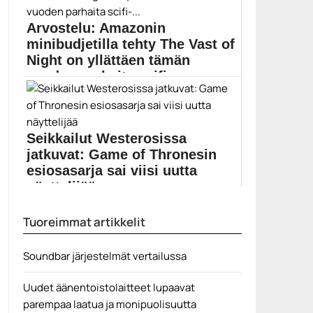
Elokuvauutiset
Arvostelu: Amazonin
minibudjetilla tehty The Vast of
Night on yllättäen tämän
vuoden parhaita scifi-...
The Vast of Night kertoo tutun tarinan onnistuneen...
Amazon Prime
Seikkailut Westerosissa
jatkuvat: Game of Thronesin
esiosasarja sai viisi uutta
näyttelijää
Uutta Game of Thrones -sarjaa aletaan kuvata heti...
Tuoreimmat artikkelit
C More
Soundbar järjestelmät vertailussa
Uudet äänentoistolaitteet lupaavat
parempaa laatua ja monipuolisuutta