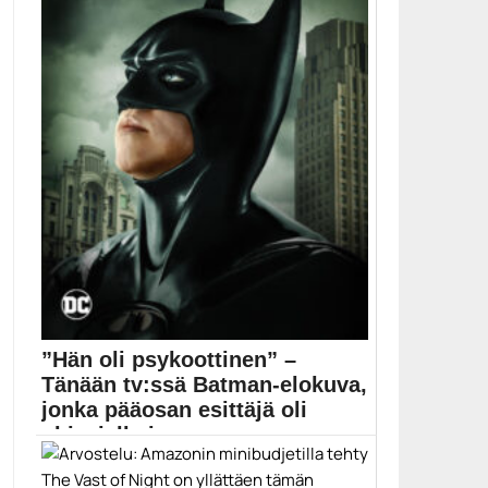
”Hän oli psykoottinen” –
Tänään tv:ssä Batman-elokuva,
jonka pääosan esittäjä oli
ohjaajalle iso ong...
Ei ole mikään salaisuus, että menestys nousi Val...