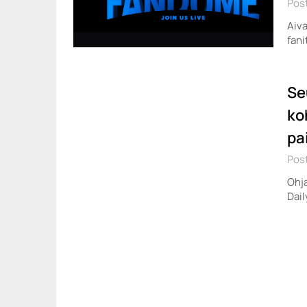
Post
Aiva
fan
Se
ko
pa
Post
Ohja
Dail