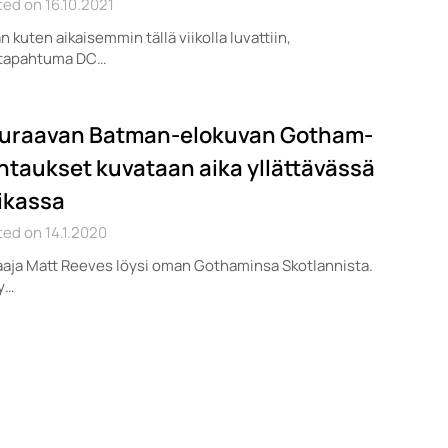
ed on 16.10.2021
n kuten aikaisemmin tällä viikolla luvattiin,
itapahtuma DC…
uraavan Batman-elokuvan Gotham-
htaukset kuvataan aika yllättävässä
ikassa
ed on 14.1.2020
aja Matt Reeves löysi oman Gothaminsa Skotlannista.
y…