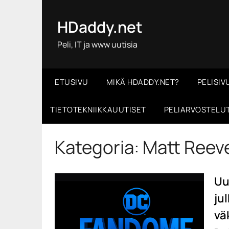
Skip
to
HDaddy.net
content
Peli, IT ja www uutisia
ETUSIVU
MIKÄ HDADDY.NET?
PELISIV
TIETOTEKNIIKKAUUTISET
PELIARVOSTELU
Kategoria:
Matt Reev
Uu
ju
vä