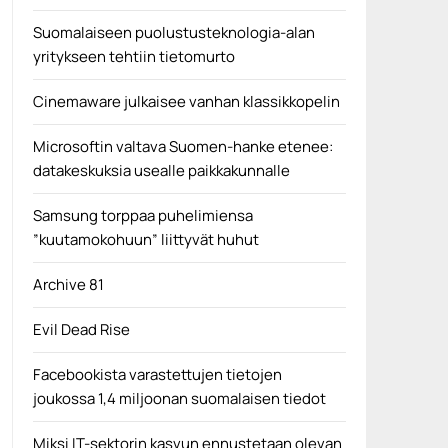
Suomalaiseen puolustusteknologia-alan
yritykseen tehtiin tietomurto
Cinemaware julkaisee vanhan klassikkopelin
Microsoftin valtava Suomen-hanke etenee:
datakeskuksia usealle paikkakunnalle
Samsung torppaa puhelimiensa
”kuutamokohuun” liittyvät huhut
Archive 81
Evil Dead Rise
Facebookista varastettujen tietojen
joukossa 1,4 miljoonan suomalaisen tiedot
Miksi IT-sektorin kasvun ennustetaan olevan