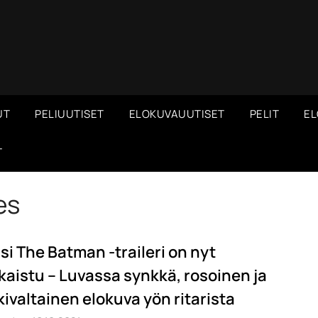
UT
PELIUUTISET
ELOKUVAUUTISET
PELIT
EL
T
es
si The Batman -traileri on nyt
lkaistu – Luvassa synkkä, rosoinen ja
kivaltainen elokuva yön ritarista