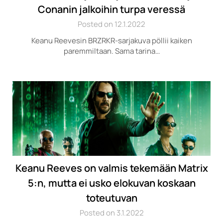
Conanin jalkoihin turpa veressä
Posted on 12.1.2022
Keanu Reevesin BRZRKR-sarjakuva pöllii kaiken
paremmiltaan. Sama tarina…
Keanu Reeves on valmis tekemään Matrix
5:n, mutta ei usko elokuvan koskaan
toteutuvan
Posted on 3.1.2022