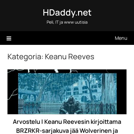
Skip
HDaddy.net
to
content
Peli, IT ja www uutisia
Menu
Kategoria:
Keanu Reeves
Arvostelu | Keanu Reevesin kirjoittama
BRZRKR-sarjakuva jää Wolverinen ja