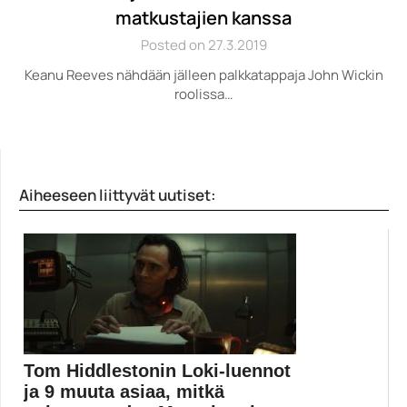
matkustajien kanssa
Posted on 27.3.2019
Keanu Reeves nähdään jälleen palkkatappaja John Wickin
roolissa…
Aiheeseen liittyvät uutiset:
Tom Hiddlestonin Loki-luennot
ja 9 muuta asiaa, mitkä