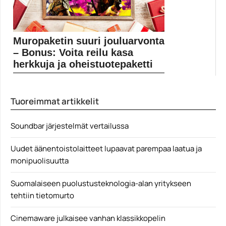
Muropaketin suuri jouluarvonta
– Bonus: Voita reilu kasa
herkkuja ja oheistuotepaketti
Muropaketin varsinaiset jouluarvonnat päättyivät
aatonaattona 23. joulukuuta, mutta...
Tuoreimmat artikkelit
Elokuvauutiset
Soundbar järjestelmät vertailussa
Uudet äänentoistolaitteet lupaavat parempaa laatua ja
monipuolisuutta
Suomalaiseen puolustusteknologia-alan yritykseen
tehtiin tietomurto
Cinemaware julkaisee vanhan klassikkopelin