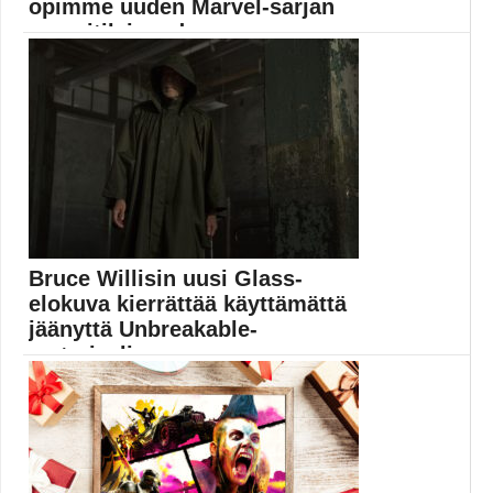
opimme uuden Marvel-sarjan
pressitilaisuudessa
Kuusiosainen Loki alkaa Disney Plussassa 9.
kesäkuuta. Muropaketti...
Disney Plus
Bruce Willisin uusi Glass-
elokuva kierrättää käyttämättä
jäänyttä Unbreakable-
materiaalia
Glass saa ensi-iltansa Suomessa reilun viikon kuluttua
perjantaina...
Bruce Willis