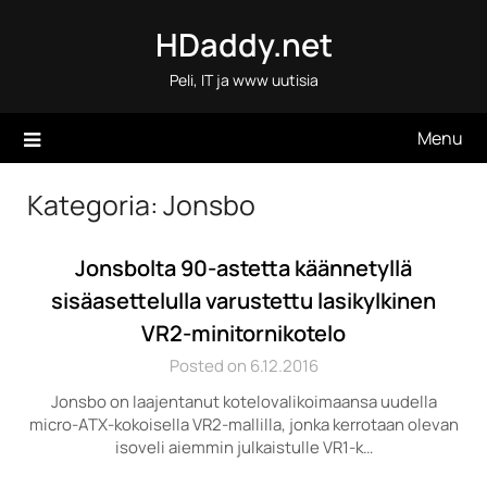
Skip
HDaddy.net
to
content
Peli, IT ja www uutisia
Menu
Kategoria:
Jonsbo
Jonsbolta 90-astetta käännetyllä
sisäasettelulla varustettu lasikylkinen
VR2-minitornikotelo
Posted on 6.12.2016
Jonsbo on laajentanut kotelovalikoimaansa uudella
micro-ATX-kokoisella VR2-mallilla, jonka kerrotaan olevan
isoveli aiemmin julkaistulle VR1-k…