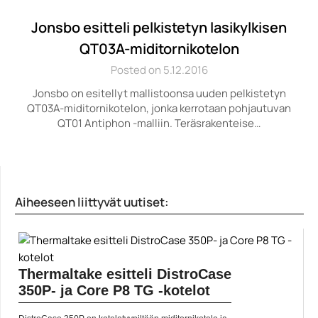
Jonsbo esitteli pelkistetyn lasikylkisen
QT03A-miditornikotelon
Posted on 5.12.2016
Jonsbo on esitellyt mallistoonsa uuden pelkistetyn
QT03A-miditornikotelon, jonka kerrotaan pohjautuvan
QT01 Antiphon -malliin. Teräsrakenteise…
Aiheeseen liittyvät uutiset:
Thermaltake esitteli DistroCase
350P- ja Core P8 TG -kotelot