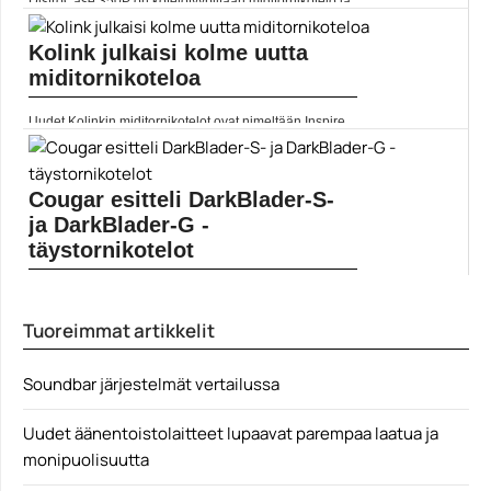
DistroCase 350P on kotelotyypiltään miditornikotelo ja
sen erikoisuus...
ATX
Kolink julkaisi kolme uutta
miditornikoteloa
Uudet Kolinkin miditornikotelot ovat nimeltään Inspire
K7 ARG,...
ATX
Cougar esitteli DarkBlader-S-
ja DarkBlader-G -
täystornikotelot
Kookkaat DarkBlader-S- ja DarkBlader-G -
täystornikotelot luottavat RGB-led-valaistuksen ja...
Tuoreimmat artikkelit
ATX
Soundbar järjestelmät vertailussa
Uudet äänentoistolaitteet lupaavat parempaa laatua ja
monipuolisuutta