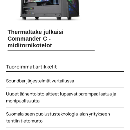
Thermaltake julkaisi
Commander C -
miditornikotelot
Thermaltake Commander C -kotelosarja sisältää peräti
kuusi eri...
Tuoreimmat artikkelit
ATX
Soundbar järjestelmät vertailussa
Uudet äänentoistolaitteet lupaavat parempaa laatua ja
monipuolisuutta
Suomalaiseen puolustusteknologia-alan yritykseen
tehtiin tietomurto