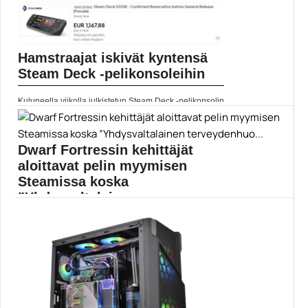
Hamstraajat iskivät kyntensä
Steam Deck -pelikonsoleihin
Kuluneella viikolla julkistetun Steam Deck -pelikonsolin
ennakkomyynti alkoi...
eBay
Dwarf Fortressin kehittäjät
aloittavat pelin myymisen
Steamissa koska
”Yhdysvaltalainen
terveydenhuo...
Dwarf Fortress on ollut jaossa ilmaiseksi jo yli...
Dwarf Fortress