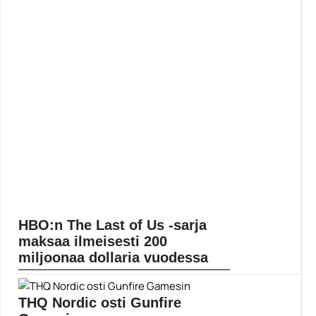
HBO:n The Last of Us -sarja
maksaa ilmeisesti 200
miljoonaa dollaria vuodessa
HBO:lla on työn alla mittava The Last of Us -TV-sarja,
joka syntyy yhteistyönä pelit tehneen Naughty Dogin ja
THQ Nordic osti Gunfire
Chernobyl-luoja Greg Mazinin kesken. Hiljan paljasti...
Lue koko artikkeli: