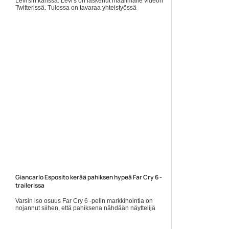
Levi'sin kanssa. Levi's on laskenut maailmalle videon
Twitterissä. Tulossa on tavaraa yhteistyössä
Nintendon... ]]> Lue koko artikkeli:
https://www.gamereactor.fi/uutiset/730923/Levis+ja+Nint...
Yleinen
Giancarlo Esposito kerää pahiksen hypeä Far Cry 6 -
trailerissa
Varsin iso osuus Far Cry 6 -pelin markkinointia on
nojannut siihen, että pahiksena nähdään näyttelijä
Giancarlo Esposito. Uusin traileri ottaakin teemasta
kaiken irti,... Lue koko artikkeli: