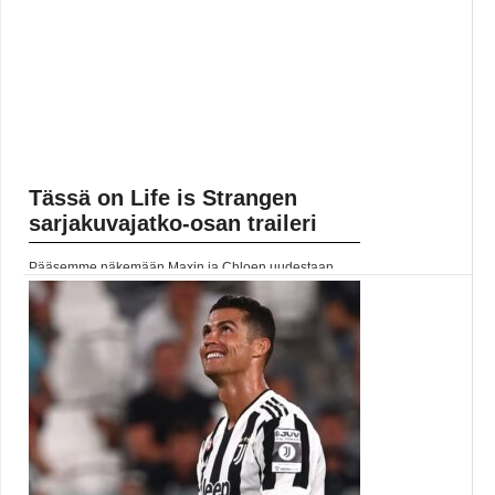
Tässä on Life is Strangen
sarjakuvajatko-osan traileri
Pääsemme näkemään Maxin ja Chloen uudestaan
ensi viikolla. Lue koko artikkeli:
https://www.gamereactor.fi/uutiset/588753/Tassa+on+Life+is+Strangen+sarjaku
rs=rss...
Yleinen