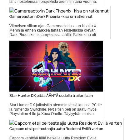
lähti nostelemaan projektista aiemmin tänä vuonna.
Nyt MGM on... ]]> Lue koko artikkeli:
https://www.gamereactor.fi/uutiset/702883/Robocop+Retur...
Gamereactorin Dark Phoenix -kisa on ratkennut
Yleinen
Viimeisen viikon ajan Gamereactorissa on kisattu X-
Menin ja ennen kaikkea tänään ensi-illassa olevan
Dark Phoenixin tietämyksessä täällä. Palkintona oli
setti, jossa on... Lue koko artikkeli:
https://www.gamereactor.fi/uutiset/652443/Gamereactorin+Da...
Yleinen
Star Hunter DX pitää ÄÄNTÄ uudella trailerillaan
Star Hunter DX julkaistiin aiemmin tässä kuussa PC:lle
ja Nintendo Switchille. Nyt sitten peli on saatu myös
Playstation 4:lle ja Xbox Onelle. Täytyyhän moista
juhlia... Lue koko artikkeli:
https://www.gamereactor.fi/uutiset/878623/Star+Hunter+DX+p...
Capcom etsii pelitestaajia uutta Resident Eviliä varten
Yleinen
Capcom kehittää tällä hetkellä uutta Resident Eviliä.