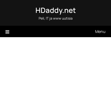
Skip
HDaddy.net
to
content
Peli, IT ja www uutisia
Menu