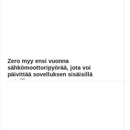
Yleinen
Zero myy ensi vuonna
sähkömoottoripyörää, jota voi
päivittää sovelluksen sisäisillä
ostoilla
Moottoripyöriä valmistava Zero on paljastanut, että
vuonna 2022 SR-sähköpyörämallisto sisältää
mahdollisuuden päivittää ajokkia sovelluksen sisäisillä
ostoksilla. Zeron... Lue koko artikkeli:
https://www.gamereactor.fi/uutiset/899353/Zero+myy+ensi+...
Yleinen