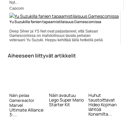
Nyt...
Capcom
Yu Suzukilla fanien tapaamistilaisuus Gamescomissa
Deep Silver ja YS Net ovat paljastaneet, että Saksan
Gamescomissa on mahdollisuus tavata pelialan
veteraani Yu Suzuki. Heppu kehittää tällä hetkellä peliä
Shenmue III,... ]]> Lue koko artikkeli:
https://www.gamereactor.fi/uutiset/669733/Yu+Suzuki...
Aiheeseen liittyvät artikkelit
Yleinen
Näin avautuu
Huhut
Näin pelaa
Lego Super Mario
taustoittavat
Gamereactor
Starter Kit
Hideo Kojiman
Marvel
lähtöä
Ultimate Alliance
Konamilta...
3:...