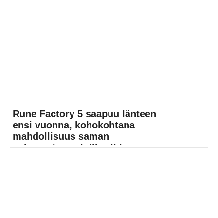
Rune Factory 5 saapuu länteen
ensi vuonna, kohokohtana
mahdollisuus saman
sukupuolen avioliittoihin
Japanilainen roolipeli Rune Factory 5 saadaan
länsimaihin 22. maaliskuuta 2022. Isona juttuna
ainakin markkinoinnissa pidetään mahdollisuutta
saman sukupuolen... Lue koko artikkeli:
https://www.gamereactor.fi/uutiset/886793/Rune+Factory+5+saapuu+la...
Yleinen