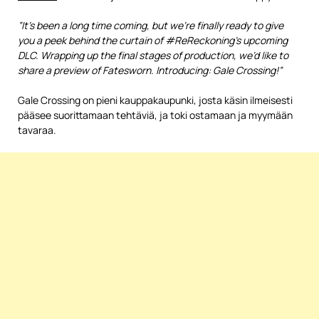
”It’s been a long time coming, but we’re finally ready to give
you a peek behind the curtain of #ReReckoning’s upcoming
DLC. Wrapping up the final stages of production, we’d like to
share a preview of Fatesworn. Introducing: Gale Crossing!”
Gale Crossing on pieni kauppakaupunki, josta käsin ilmeisesti
pääsee suorittamaan tehtäviä, ja toki ostamaan ja myymään
tavaraa.