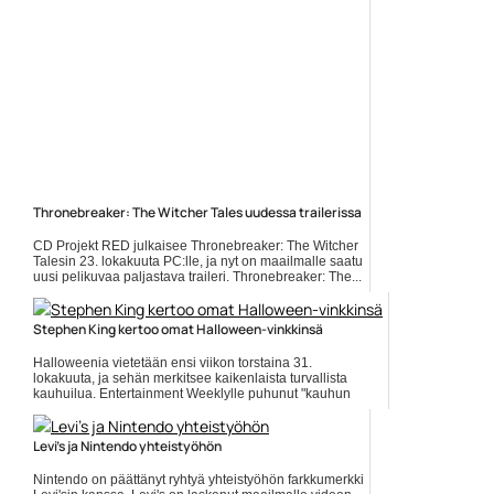
Thronebreaker: The Witcher Tales uudessa trailerissa
CD Projekt RED julkaisee Thronebreaker: The Witcher
Talesin 23. lokakuuta PC:lle, ja nyt on maailmalle saatu
uusi pelikuvaa paljastava traileri. Thronebreaker: The...
Lue koko artikkeli:
https://www.gamereactor.fi/uutiset/583063/Thronebreaker+The+Wit...
Stephen King kertoo omat Halloween-vinkkinsä
Yleinen
Halloweenia vietetään ensi viikon torstaina 31.
lokakuuta, ja sehän merkitsee kaikenlaista turvallista
kauhuilua. Entertainment Weeklylle puhunut "kauhun
kuningas"... ]]> Lue koko artikkeli:
https://www.gamereactor.fi/uutiset/693893/Ste...
Levi's ja Nintendo yhteistyöhön
Yleinen
Nintendo on päättänyt ryhtyä yhteistyöhön farkkumerkki