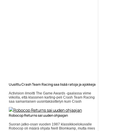
https://www.gamereactor.fi/uutiset/885623/Giancarlo+Espos...
Yleinen
Uusittu Crash Team Racing saa lisää ratoja ja ajokkeja
Activision ilmoitti The Game Awards -gaalassa viime
viikolla, että klassinen karting-peli Crash Team Racing
saa samanlaisen uusintakäsittelyn kuin Crash
Bandicoot: Nsane... Lue koko artikkeli:
https://www.gamereactor.fi/uutiset/599083/Uusittu+Crash+T...
Robocop Returns sai uuden ohjaajan
Yleinen
Suoran jatko-osan vuoden 1987 klassikkoelokuvalle
Robocop oli määrä ohjata Neill Blomkamp, mutta mies