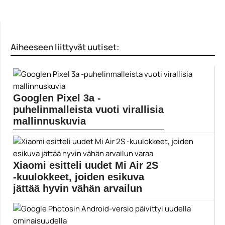
Aiheeseen liittyvät uutiset:
Googlen Pixel 3a -
puhelinmalleista vuoti virallisia
mallinnuskuvia
Googlen tulevista puhelimien hinnalliseen
keskiluokkaan sijoittuvista Pixel 3a...
Google
Xiaomi esitteli uudet Mi Air 2S
-kuulokkeet, joiden esikuva
jättää hyvin vähän arvailun
varaa
Xiaomin uudet täysin langattomat Mi Air 2S -