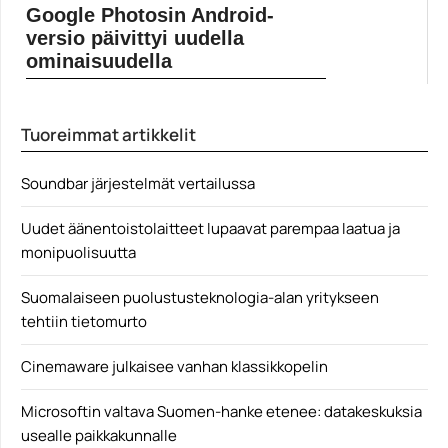
nappikuulokeet...
Google Photosin Android-
langattomat kuulokkeet
versio päivittyi uudella
ominaisuudella
Google Photos on päivittynyt Android-laitteilla pienellä,
mutta monen...
Tuoreimmat artikkelit
Google
Soundbar järjestelmät vertailussa
Uudet äänentoistolaitteet lupaavat parempaa laatua ja
monipuolisuutta
Suomalaiseen puolustusteknologia-alan yritykseen
tehtiin tietomurto
Cinemaware julkaisee vanhan klassikkopelin
Microsoftin valtava Suomen-hanke etenee: datakeskuksia
usealle paikkakunnalle