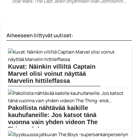
Star Wars: The Last Jedin ohjanneen Rian Johnsonin…
Aiheeseen liittyvät uutiset:
Kuvat: Näinkin villiltä Captain
Marvel olisi voinut näyttää
Marvelin hittileffassa
Captain Marvel -elokuvassa nähtiin sarjakuville
uskollinen versio Kapteeni...
Captain Marvel
Pakollista nähtävää kaikille
kauhufaneille: Jos katsot tänä
vuonna vain yhden videon The
Thing -elok...