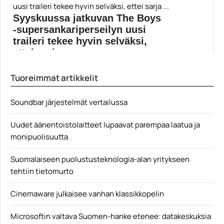
The Thing -remaken konseptitaiteesta on julkaistu
puolen tunnin...
Syyskuussa jatkuvan The Boys
Elokuvat
-supersankariperseilyn uusi
traileri tekee hyvin selväksi,
ettei sarja ...
Amazonin The Boys -sarja jatkuu syyskuun alussa.
Tuoreimmat artikkelit
Amazonin...
Amazon Prime
Soundbar järjestelmät vertailussa
Uudet äänentoistolaitteet lupaavat parempaa laatua ja
monipuolisuutta
Suomalaiseen puolustusteknologia-alan yritykseen
tehtiin tietomurto
Cinemaware julkaisee vanhan klassikkopelin
Microsoftin valtava Suomen-hanke etenee: datakeskuksia