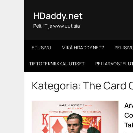
Skip
to
HDaddy.net
content
Peli, IT ja www uutisia
ETUSIVU
MIKÄ HDADDY.NET?
PELISIV
TIETOTEKNIIKKAUUTISET
PELIARVOSTELU
Kategoria:
The Card 
Ar
Co
Ta