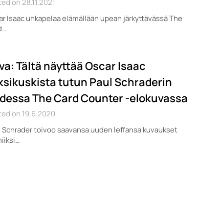
ed on 28.11.2021
r Isaac uhkapelaa elämällään upean järkyttävässä The
d…
va: Tältä näyttää Oscar Isaac
ksikuskista tutun Paul Schraderin
dessa The Card Counter -elokuvassa
ted on 19.6.2020
 Schrader toivoo saavansa uuden leffansa kuvaukset
iiksi…