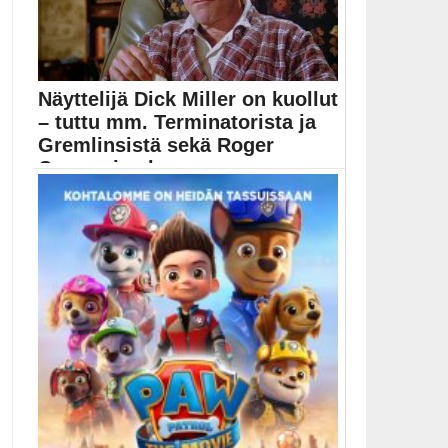
Näyttelijä Dick Miller on kuollut
– tuttu mm. Terminatorista ja
Gremlinsistä sekä Roger
Cormanin elo...
Roger Cormanin b-luokan elokuvien vakiokasvo Dick
Miller on...
Elokuvauutiset