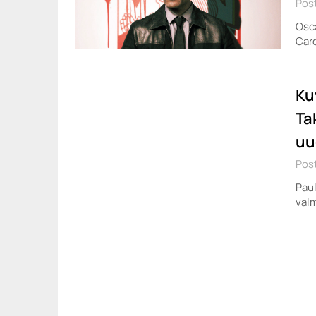
Post
Osca
Car
Ku
Ta
uu
Pos
Paul
valm