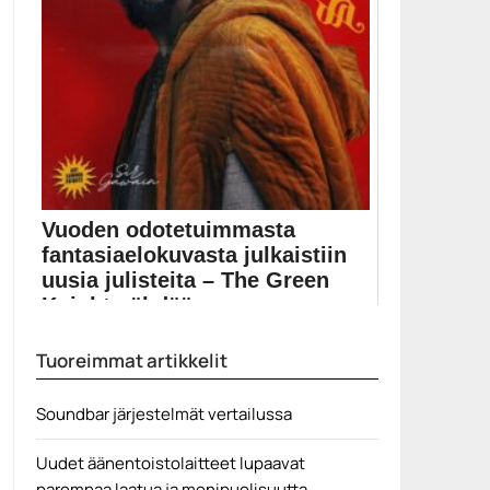
Vuoden odotetuimmasta
fantasiaelokuvasta julkaistiin
uusia julisteita – The Green
Knight nähdään syy...
Dev Patel tähdittää David Loweryn ohjamaa The
Tuoreimmat artikkelit
Green...
A24
Soundbar järjestelmät vertailussa
Uudet äänentoistolaitteet lupaavat
parempaa laatua ja monipuolisuutta