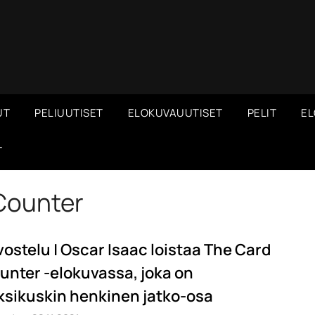
UT
PELIUUTISET
ELOKUVAUUTISET
PELIT
EL
T
Counter
vostelu | Oscar Isaac loistaa The Card
unter -elokuvassa, joka on
ksikuskin henkinen jatko-osa