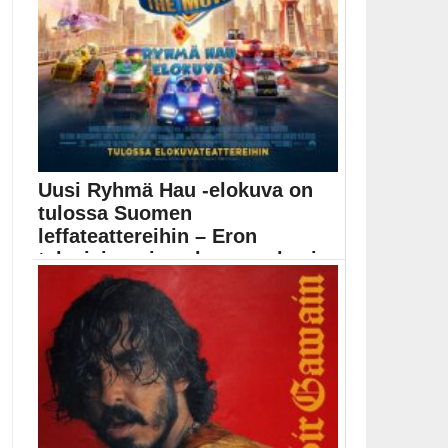
Uusi Ryhmä Hau -elokuva on
tulossa Suomen
leffateattereihin – Eron
televisiosarjaan huomaa hyvin
nop...
Paw Patrol eli Ryhmä Hau merkkaa nurkat ja...
elokuvatrailerit