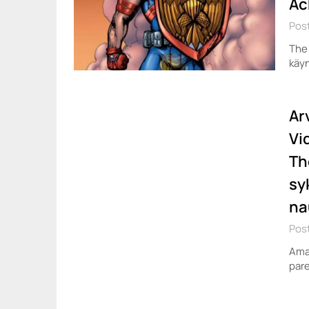
Ac
Pos
The
käy
Ar
Vi
Th
sy
na
Pos
Amaz
par